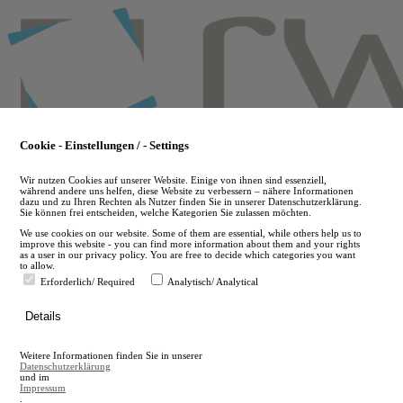
Skip
to
main
content
Cookie - Einstellungen / - Settings
Wir nutzen Cookies auf unserer Website. Einige von ihnen sind essenziell,
während andere uns helfen, diese Website zu verbessern – nähere Informationen
dazu und zu Ihren Rechten als Nutzer finden Sie in unserer Datenschutzerklärung.
Sie können frei entscheiden, welche Kategorien Sie zulassen möchten.
We use cookies on our website. Some of them are essential, while others help us to
improve this website - you can find more information about them and your rights
as a user in our privacy policy. You are free to decide which categories you want
to allow.
Erforderlich/ Required
Analytisch/ Analytical
de
Details
en
A
Weitere Informationen finden Sie in unserer
A
Datenschutzerklärung
und im
Impressum
.