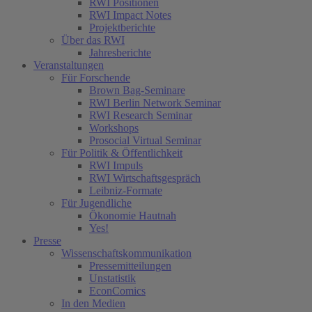
RWI Positionen
RWI Impact Notes
Projektberichte
Über das RWI
Jahresberichte
Veranstaltungen
Für Forschende
Brown Bag-Seminare
RWI Berlin Network Seminar
RWI Research Seminar
Workshops
Prosocial Virtual Seminar
Für Politik & Öffentlichkeit
RWI Impuls
RWI Wirtschaftsgespräch
Leibniz-Formate
Für Jugendliche
Ökonomie Hautnah
Yes!
Presse
Wissenschaftskommunikation
Pressemitteilungen
Unstatistik
EconComics
In den Medien