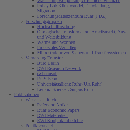
Wachstum, Konjunktur, Öffentliche Finanzen
Policy Lab Klimawandel, Entwicklung,
Migration
Forschungsdatenzentrum Ruhr (FDZ)
Forschungsgruppen
Hochschulforschung
Ökologische Transformation, Arbeitsmarkt, Aus-
und Weiterbildung
Wärme und Wohnen
Prosoziales Verhalten
Mikrostruktur von Steuer- und Transfersystemen
Vernetzung/Transfer
Büro Berlin
RWI Research Network
rwi consult
RGS Econ
Universitätsallianz Ruhr (UA Ruhr)
Leibniz Science Campus Ruhr
Publikationen
Wissenschaftlich
Referierte Artikel
Ruhr Economic Papers
RWI Materialien
RWI Konjunkturberichte
Politikberatend