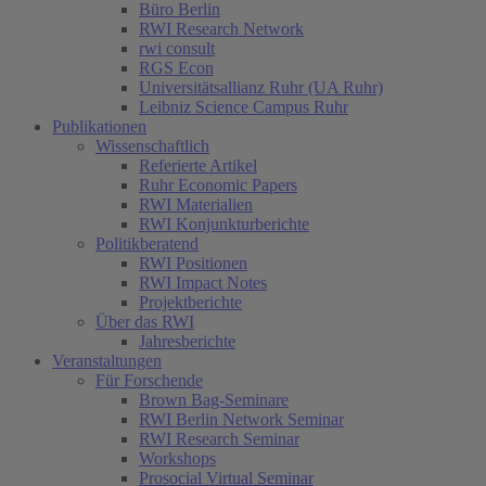
Büro Berlin
RWI Research Network
rwi consult
RGS Econ
Universitätsallianz Ruhr (UA Ruhr)
Leibniz Science Campus Ruhr
Publikationen
Wissenschaftlich
Referierte Artikel
Ruhr Economic Papers
RWI Materialien
RWI Konjunkturberichte
Politikberatend
RWI Positionen
RWI Impact Notes
Projektberichte
Über das RWI
Jahresberichte
Veranstaltungen
Für Forschende
Brown Bag-Seminare
RWI Berlin Network Seminar
RWI Research Seminar
Workshops
Prosocial Virtual Seminar