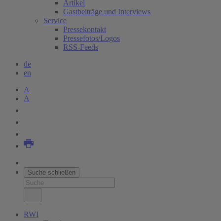
Artikel
Gastbeiträge und Interviews
Service
Pressekontakt
Pressefotos/Logos
RSS-Feeds
de
en
A
A
Suche schließen
RWI