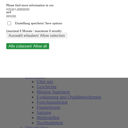
Please find more information in our
privacy statement
and
imprint
.
Einstellung speichern/ Save options
(maximal 6 Monate / maximum 6 month)
Suche schließen
Auswahl erlauben/ Allow selection
Alle zulassen/ Allow all
RWI
Termine
Team
Freunde und Förderer
Das Institut
Über uns
Geschichte
Mission Statement
Evaluierung und Qualitätssicherung
Forschungsbeirat
Finanzierung
Satzung
Meldestellen
Nachhaltigkeit
Organisation