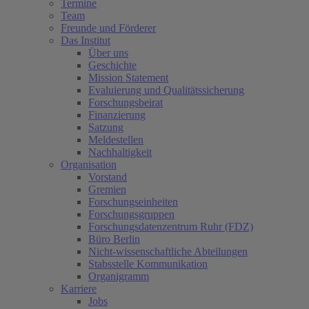
Termine
Team
Freunde und Förderer
Das Institut
Über uns
Geschichte
Mission Statement
Evaluierung und Qualitätssicherung
Forschungsbeirat
Finanzierung
Satzung
Meldestellen
Nachhaltigkeit
Organisation
Vorstand
Gremien
Forschungseinheiten
Forschungsgruppen
Forschungsdatenzentrum Ruhr (FDZ)
Büro Berlin
Nicht-wissenschaftliche Abteilungen
Stabsstelle Kommunikation
Organigramm
Karriere
Jobs