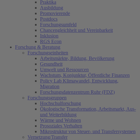
Praktika
Ausbildung
Promovierende
Postdocs
Forschungsumfeld
Chancengleichheit und Vereinbarkeit
Inklusion
RGS Econ
Forschung & Beratung
Forschungseinheiten
Arbeitsmärkte, Bildung, Bevölkerung
Gesundheit
Umwelt und Ressourcen
Wachstum, Konjunktur, Öffentliche Finanzen
Policy Lab Klimawandel, Entwicklung,
Migration
Forschungsdatenzentrum Ruhr (FDZ)
Forschungsgruppen
Hochschulforschung
Ökologische Transformation, Arbeitsmarkt, Aus-
und Weiterbildung
Wärme und Wohnen
Prosoziales Verhalten
Mikrostruktur von Steuer- und Transfersystemen
Vernetzung/Transfer