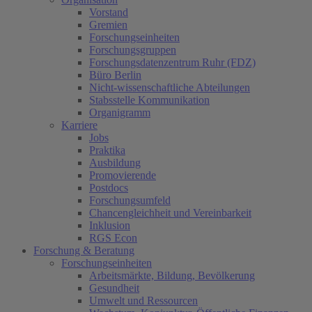
Vorstand
Gremien
Forschungseinheiten
Forschungsgruppen
Forschungsdatenzentrum Ruhr (FDZ)
Büro Berlin
Nicht-wissenschaftliche Abteilungen
Stabsstelle Kommunikation
Organigramm
Karriere
Jobs
Praktika
Ausbildung
Promovierende
Postdocs
Forschungsumfeld
Chancengleichheit und Vereinbarkeit
Inklusion
RGS Econ
Forschung & Beratung
Forschungseinheiten
Arbeitsmärkte, Bildung, Bevölkerung
Gesundheit
Umwelt und Ressourcen