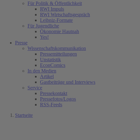
Für Politik & Öffentlichkeit
RWI Impuls
RWI Wirtschaftsgespräch
Leibniz-Formate
Für Jugendliche
Ökonomie Hautnah
Yes!
Presse
Wissenschaftskommunikation
Pressemitteilungen
Unstatistik
EconComics
In den Medien
Artikel
Gastbeiträge und Interviews
Service
Pressekontakt
Pressefotos/Logos
RSS-Feeds
Startseite