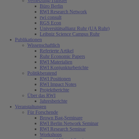
Vernetzung/Transfer
Büro Berlin
RWI Research Network
rwi consult
RGS Econ
Universitätsallianz Ruhr (UA Ruhr)
Leibniz Science Campus Ruhr
Publikationen
Wissenschaftlich
Referierte Artikel
Ruhr Economic Papers
RWI Materialien
RWI Konjunkturberichte
Politikberatend
RWI Positionen
RWI Impact Notes
Projektberichte
Über das RWI
Jahresberichte
Veranstaltungen
Für Forschende
Brown Bag-Seminare
RWI Berlin Network Seminar
RWI Research Seminar
Workshops