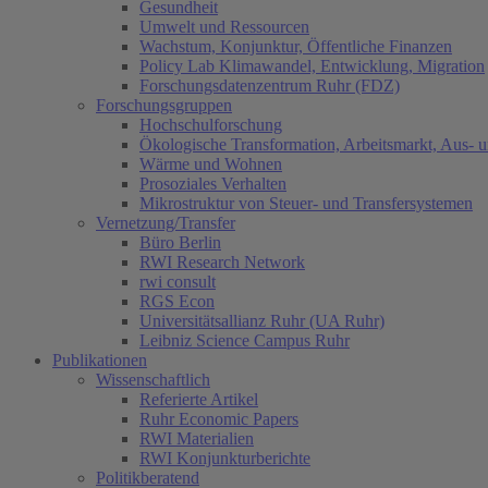
Gesundheit
Umwelt und Ressourcen
Wachstum, Konjunktur, Öffentliche Finanzen
Policy Lab Klimawandel, Entwicklung, Migration
Forschungsdatenzentrum Ruhr (FDZ)
Forschungsgruppen
Hochschulforschung
Ökologische Transformation, Arbeitsmarkt, Aus- 
Wärme und Wohnen
Prosoziales Verhalten
Mikrostruktur von Steuer- und Transfersystemen
Vernetzung/Transfer
Büro Berlin
RWI Research Network
rwi consult
RGS Econ
Universitätsallianz Ruhr (UA Ruhr)
Leibniz Science Campus Ruhr
Publikationen
Wissenschaftlich
Referierte Artikel
Ruhr Economic Papers
RWI Materialien
RWI Konjunkturberichte
Politikberatend