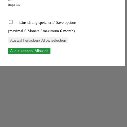
imprint
.
Einstellung speichern/ Save options
(maximal 6 Monate / maximum 6 month)
Auswahl erlauben/ Allow selection
Alle zulassen/ Allow all