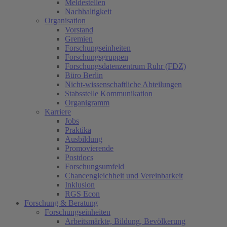
Meldestellen
Nachhaltigkeit
Organisation
Vorstand
Gremien
Forschungseinheiten
Forschungsgruppen
Forschungsdatenzentrum Ruhr (FDZ)
Büro Berlin
Nicht-wissenschaftliche Abteilungen
Stabsstelle Kommunikation
Organigramm
Karriere
Jobs
Praktika
Ausbildung
Promovierende
Postdocs
Forschungsumfeld
Chancengleichheit und Vereinbarkeit
Inklusion
RGS Econ
Forschung & Beratung
Forschungseinheiten
Arbeitsmärkte, Bildung, Bevölkerung