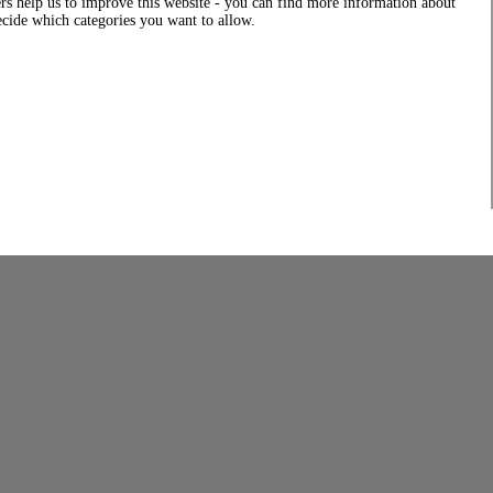
rs help us to improve this website - you can find more information about
decide which categories you want to allow.