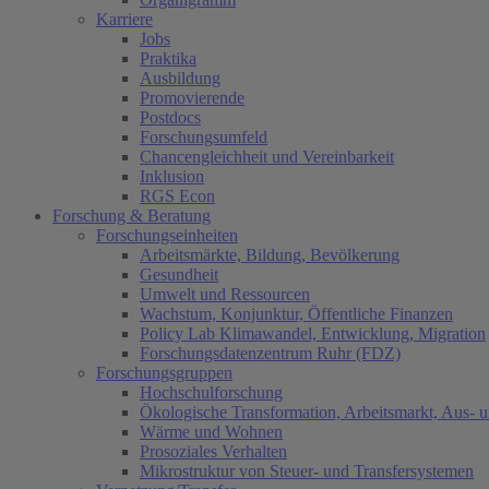
Karriere
Jobs
Praktika
Ausbildung
Promovierende
Postdocs
Forschungsumfeld
Chancengleichheit und Vereinbarkeit
Inklusion
RGS Econ
Forschung & Beratung
Forschungseinheiten
Arbeitsmärkte, Bildung, Bevölkerung
Gesundheit
Umwelt und Ressourcen
Wachstum, Konjunktur, Öffentliche Finanzen
Policy Lab Klimawandel, Entwicklung, Migration
Forschungsdatenzentrum Ruhr (FDZ)
Forschungsgruppen
Hochschulforschung
Ökologische Transformation, Arbeitsmarkt, Aus- 
Wärme und Wohnen
Prosoziales Verhalten
Mikrostruktur von Steuer- und Transfersystemen