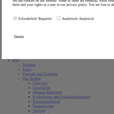
A
We use cookies on our website. Some of them are essential, while othe
them and your rights as a user in our privacy policy. You are free to 
Erforderlich/ Required
Analytisch/ Analytical
Details
Suche schließen
RWI
Termine
Team
Freunde und Förderer
Das Institut
Über uns
Geschichte
Mission Statement
Evaluierung und Qualitätssicherung
Forschungsbeirat
Finanzierung
Satzung