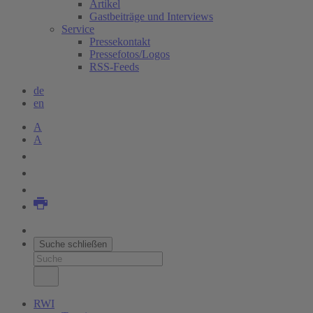
Artikel
Gastbeiträge und Interviews
Service
Pressekontakt
Pressefotos/Logos
RSS-Feeds
de
en
A
A
Suche schließen
RWI