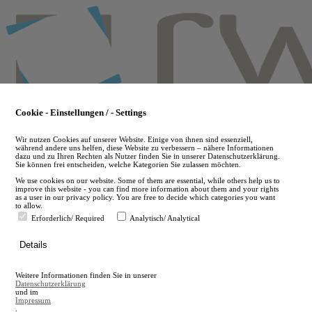
Skip
to
main
content
Cookie - Einstellungen / - Settings
Wir nutzen Cookies auf unserer Website. Einige von ihnen sind essenziell,
während andere uns helfen, diese Website zu verbessern – nähere Informationen
dazu und zu Ihren Rechten als Nutzer finden Sie in unserer Datenschutzerklärung.
Sie können frei entscheiden, welche Kategorien Sie zulassen möchten.
We use cookies on our website. Some of them are essential, while others help us to
improve this website - you can find more information about them and your rights
as a user in our privacy policy. You are free to decide which categories you want
to allow.
Erforderlich/ Required
Analytisch/ Analytical
de
Details
en
A
Weitere Informationen finden Sie in unserer
A
Datenschutzerklärung
und im
Impressum
.