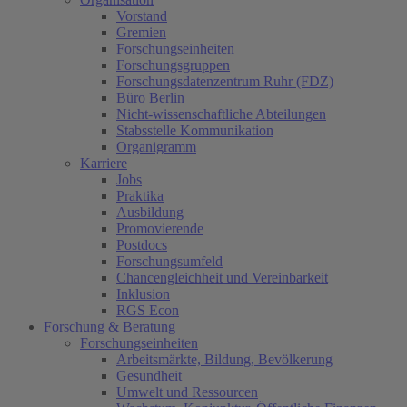
Vorstand
Gremien
Forschungseinheiten
Forschungsgruppen
Forschungsdatenzentrum Ruhr (FDZ)
Büro Berlin
Nicht-wissenschaftliche Abteilungen
Stabsstelle Kommunikation
Organigramm
Karriere
Jobs
Praktika
Ausbildung
Promovierende
Postdocs
Forschungsumfeld
Chancengleichheit und Vereinbarkeit
Inklusion
RGS Econ
Forschung & Beratung
Forschungseinheiten
Arbeitsmärkte, Bildung, Bevölkerung
Gesundheit
Umwelt und Ressourcen