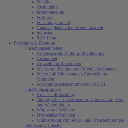
Praktika
Ausbildung
Promovierende
Postdocs
Forschungsumfeld
Chancengleichheit und Vereinbarkeit
Inklusion
RGS Econ
Forschung & Beratung
Forschungseinheiten
Arbeitsmärkte, Bildung, Bevölkerung
Gesundheit
Umwelt und Ressourcen
Wachstum, Konjunktur, Öffentliche Finanzen
Policy Lab Klimawandel, Entwicklung,
Migration
Forschungsdatenzentrum Ruhr (FDZ)
Forschungsgruppen
Hochschulforschung
Ökologische Transformation, Arbeitsmarkt, Aus-
und Weiterbildung
Wärme und Wohnen
Prosoziales Verhalten
Mikrostruktur von Steuer- und Transfersystemen
Vernetzung/Transfer