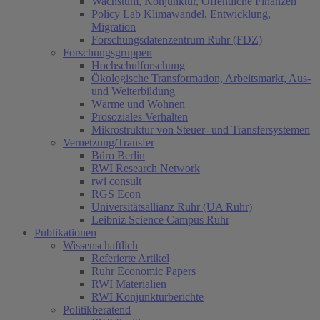
Wachstum, Konjunktur, Öffentliche Finanzen
Policy Lab Klimawandel, Entwicklung,
Migration
Forschungsdatenzentrum Ruhr (FDZ)
Forschungsgruppen
Hochschulforschung
Ökologische Transformation, Arbeitsmarkt, Aus-
und Weiterbildung
Wärme und Wohnen
Prosoziales Verhalten
Mikrostruktur von Steuer- und Transfersystemen
Vernetzung/Transfer
Büro Berlin
RWI Research Network
rwi consult
RGS Econ
Universitätsallianz Ruhr (UA Ruhr)
Leibniz Science Campus Ruhr
Publikationen
Wissenschaftlich
Referierte Artikel
Ruhr Economic Papers
RWI Materialien
RWI Konjunkturberichte
Politikberatend