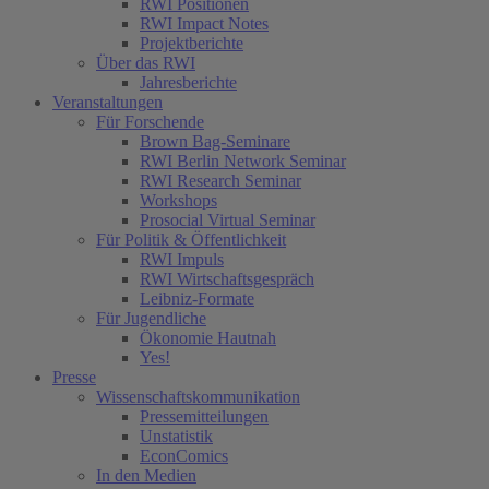
RWI Positionen
RWI Impact Notes
Projektberichte
Über das RWI
Jahresberichte
Veranstaltungen
Für Forschende
Brown Bag-Seminare
RWI Berlin Network Seminar
RWI Research Seminar
Workshops
Prosocial Virtual Seminar
Für Politik & Öffentlichkeit
RWI Impuls
RWI Wirtschaftsgespräch
Leibniz-Formate
Für Jugendliche
Ökonomie Hautnah
Yes!
Presse
Wissenschaftskommunikation
Pressemitteilungen
Unstatistik
EconComics
In den Medien