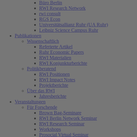
Büro Berlin
RWI Research Network
rwi consult
RGS Econ
Universitätsallianz Ruhr (UA Ruhr)
Leibniz Science Campus Ruhr
Publikationen
Wissenschaftlich
Referierte Artikel
Ruhr Economic Papers
RWI Materialien
RWI Konjunkturberichte
Politikberatend
RWI Positionen
RWI Impact Notes
Projektberichte
Über das RWI
Jahresberichte
Veranstaltungen
Für Forschende
Brown Bag-Seminare
RWI Berlin Network Seminar
RWI Research Seminar
Workshops
Prosocial Virtual Seminar