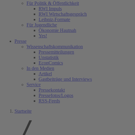
Für Politik & Öffentlichkeit
RWI Impuls
RWI Wirtschaftsgespräch
Leibniz-Formate
Für Jugendliche
Ökonomie Hautnah
Yes!
Presse
Wissenschaftskommunikation
Pressemitteilungen
Unstatistik
EconComics
In den Medien
Artikel
Gastbeiträge und Interviews
Service
Pressekontakt
Pressefotos/Logos
RSS-Feeds
Startseite