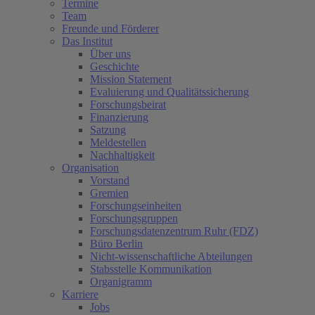
Termine
Team
Freunde und Förderer
Das Institut
Über uns
Geschichte
Mission Statement
Evaluierung und Qualitätssicherung
Forschungsbeirat
Finanzierung
Satzung
Meldestellen
Nachhaltigkeit
Organisation
Vorstand
Gremien
Forschungseinheiten
Forschungsgruppen
Forschungsdatenzentrum Ruhr (FDZ)
Büro Berlin
Nicht-wissenschaftliche Abteilungen
Stabsstelle Kommunikation
Organigramm
Karriere
Jobs