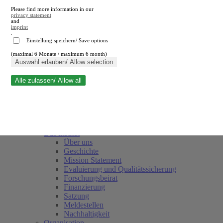
Please find more information in our
privacy statement
and
imprint
.
Einstellung speichern/ Save options
(maximal 6 Monate / maximum 6 month)
Suche schließen
Auswahl erlauben/ Allow selection
Alle zulassen/ Allow all
RWI
Termine
Team
Freunde und Förderer
Das Institut
Über uns
Geschichte
Mission Statement
Evaluierung und Qualitätssicherung
Forschungsbeirat
Finanzierung
Satzung
Meldestellen
Nachhaltigkeit
Organisation