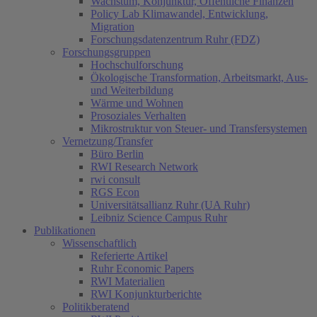
Wachstum, Konjunktur, Öffentliche Finanzen
Policy Lab Klimawandel, Entwicklung,
Migration
Forschungsdatenzentrum Ruhr (FDZ)
Forschungsgruppen
Hochschulforschung
Ökologische Transformation, Arbeitsmarkt, Aus-
und Weiterbildung
Wärme und Wohnen
Prosoziales Verhalten
Mikrostruktur von Steuer- und Transfersystemen
Vernetzung/Transfer
Büro Berlin
RWI Research Network
rwi consult
RGS Econ
Universitätsallianz Ruhr (UA Ruhr)
Leibniz Science Campus Ruhr
Publikationen
Wissenschaftlich
Referierte Artikel
Ruhr Economic Papers
RWI Materialien
RWI Konjunkturberichte
Politikberatend