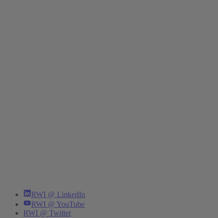
RWI @ LinkedIn
RWI @ YouTube
RWI @ Twitter