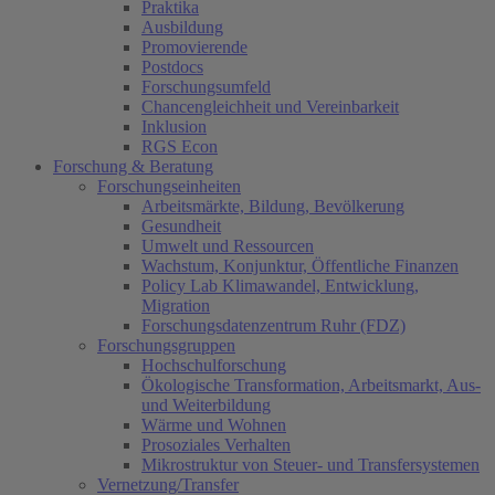
Praktika
Ausbildung
Promovierende
Postdocs
Forschungsumfeld
Chancengleichheit und Vereinbarkeit
Inklusion
RGS Econ
Forschung & Beratung
Forschungseinheiten
Arbeitsmärkte, Bildung, Bevölkerung
Gesundheit
Umwelt und Ressourcen
Wachstum, Konjunktur, Öffentliche Finanzen
Policy Lab Klimawandel, Entwicklung,
Migration
Forschungsdatenzentrum Ruhr (FDZ)
Forschungsgruppen
Hochschulforschung
Ökologische Transformation, Arbeitsmarkt, Aus-
und Weiterbildung
Wärme und Wohnen
Prosoziales Verhalten
Mikrostruktur von Steuer- und Transfersystemen
Vernetzung/Transfer