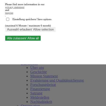
Please find more information in our
privacy statement
and
imprint
.
Einstellung speichern/ Save options
(maximal 6 Monate / maximum 6 month)
Suche schließen
Auswahl erlauben/ Allow selection
Alle zulassen/ Allow all
RWI
Termine
Team
Freunde und Förderer
Das Institut
Über uns
Geschichte
Mission Statement
Evaluierung und Qualitätssicherung
Forschungsbeirat
Finanzierung
Satzung
Meldestellen
Nachhaltigkeit
Organisation