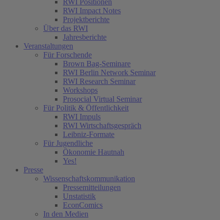
RWI Positionen
RWI Impact Notes
Projektberichte
Über das RWI
Jahresberichte
Veranstaltungen
Für Forschende
Brown Bag-Seminare
RWI Berlin Network Seminar
RWI Research Seminar
Workshops
Prosocial Virtual Seminar
Für Politik & Öffentlichkeit
RWI Impuls
RWI Wirtschaftsgespräch
Leibniz-Formate
Für Jugendliche
Ökonomie Hautnah
Yes!
Presse
Wissenschaftskommunikation
Pressemitteilungen
Unstatistik
EconComics
In den Medien