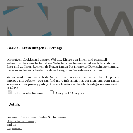
Skip
to
main
content
Cookie - Einstellungen / - Settings
Wir nutzen Cookies auf unserer Website. Einige von ihnen sind essenziell,
während andere uns helfen, diese Website zu verbessern – nähere Informationen
dazu und zu Ihren Rechten als Nutzer finden Sie in unserer Datenschutzerklärung.
Sie können frei entscheiden, welche Kategorien Sie zulassen möchten.
We use cookies on our website. Some of them are essential, while others help us to
improve this website - you can find more information about them and your rights
as a user in our privacy policy. You are free to decide which categories you want
to allow.
Erforderlich/ Required
Analytisch/ Analytical
de
Details
en
A
Weitere Informationen finden Sie in unserer
A
Datenschutzerklärung
und im
Impressum
.