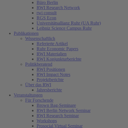
Büro Berlin
RWI Research Network
rwi consult
RGS Econ
Universitätsallianz Ruhr (UA Ruhr)
Leibniz Science Campus Ruhr
Publikationen
Wissenschaftlich
Referierte Artikel
Ruhr Economic Papers
RWI Materialien
RWI Konjunkturberichte
Politikberatend
RWI Positionen
RWI Impact Notes
Projektberichte
Über das RWI
Jahresberichte
Veranstaltungen
Für Forschende
Brown Bag-Seminare
RWI Berlin Network Seminar
RWI Research Seminar
Workshops
Prosocial Virtual Seminar