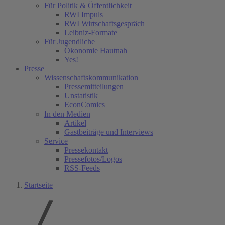
Für Politik & Öffentlichkeit
RWI Impuls
RWI Wirtschaftsgespräch
Leibniz-Formate
Für Jugendliche
Ökonomie Hautnah
Yes!
Presse
Wissenschaftskommunikation
Pressemitteilungen
Unstatistik
EconComics
In den Medien
Artikel
Gastbeiträge und Interviews
Service
Pressekontakt
Pressefotos/Logos
RSS-Feeds
Startseite