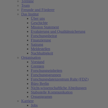
Termine
Team
Freunde und Förderer
Das Institut
Über uns
Geschichte
Mission Statement
Evaluierung und Qualitätssicherung
Forschungsbeirat
Finanzierung
Satzung
Meldestellen
Nachhaltigkeit
Organisation
Vorstand
Gremien
Forschungseinheiten
Forschungsgruppen
Forschungsdatenzentrum Ruhr (FDZ)
Büro Berlin
Nicht-wissenschaftliche Abteilungen
Stabsstelle Kommunikation
Organigramm
Karriere
Jobs