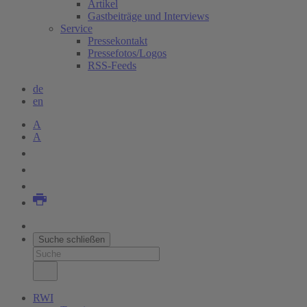
Artikel
Gastbeiträge und Interviews
Service
Pressekontakt
Pressefotos/Logos
RSS-Feeds
de
en
A
A
Suche schließen
RWI