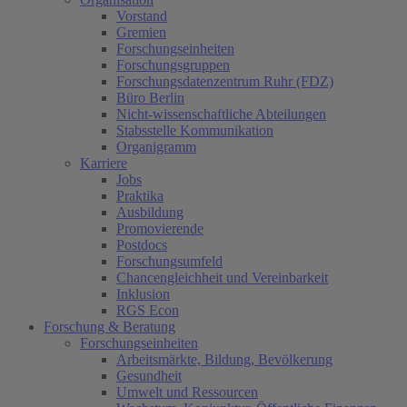
Vorstand
Gremien
Forschungseinheiten
Forschungsgruppen
Forschungsdatenzentrum Ruhr (FDZ)
Büro Berlin
Nicht-wissenschaftliche Abteilungen
Stabsstelle Kommunikation
Organigramm
Karriere
Jobs
Praktika
Ausbildung
Promovierende
Postdocs
Forschungsumfeld
Chancengleichheit und Vereinbarkeit
Inklusion
RGS Econ
Forschung & Beratung
Forschungseinheiten
Arbeitsmärkte, Bildung, Bevölkerung
Gesundheit
Umwelt und Ressourcen