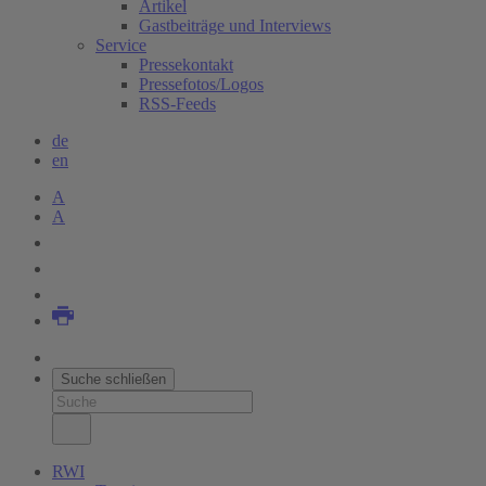
Artikel
Gastbeiträge und Interviews
Service
Pressekontakt
Pressefotos/Logos
RSS-Feeds
de
en
A
A
Suche schließen
RWI