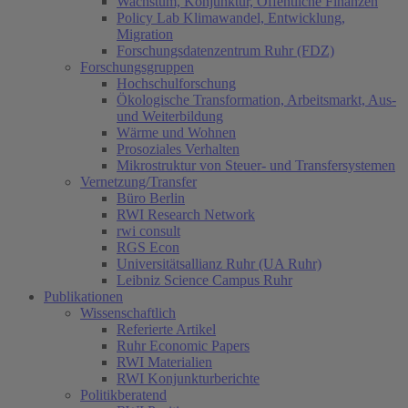
Wachstum, Konjunktur, Öffentliche Finanzen
Policy Lab Klimawandel, Entwicklung,
Migration
Forschungsdatenzentrum Ruhr (FDZ)
Forschungsgruppen
Hochschulforschung
Ökologische Transformation, Arbeitsmarkt, Aus-
und Weiterbildung
Wärme und Wohnen
Prosoziales Verhalten
Mikrostruktur von Steuer- und Transfersystemen
Vernetzung/Transfer
Büro Berlin
RWI Research Network
rwi consult
RGS Econ
Universitätsallianz Ruhr (UA Ruhr)
Leibniz Science Campus Ruhr
Publikationen
Wissenschaftlich
Referierte Artikel
Ruhr Economic Papers
RWI Materialien
RWI Konjunkturberichte
Politikberatend