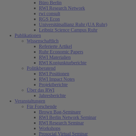
Büro Berlin
RWI Research Network
rwi consult
RGS Econ
Universitätsallianz Ruhr (UA Ruhr)
Leibniz Science Campus Ruhr
Publikationen
Wissenschaftlich
Referierte Artikel
Ruhr Economic Papers
RWI Materialien
RWI Konjunkturberichte
Politikberatend
RWI Positionen
RWI Impact Notes
Projektberichte
Über das RWI
Jahresberichte
Veranstaltungen
Für Forschende
Brown Bag-Seminare
RWI Berlin Network Seminar
RWI Research Seminar
Workshops
Prosocial Virtual Seminar