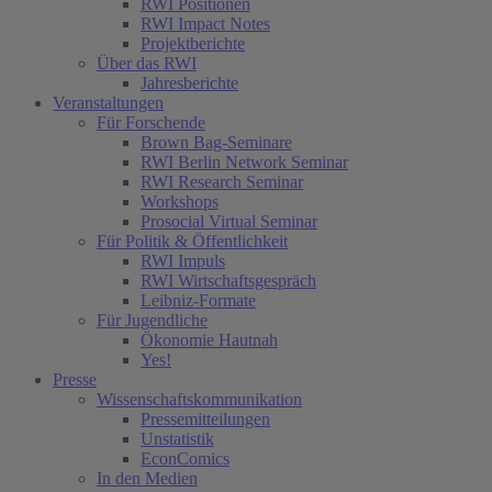
RWI Positionen
RWI Impact Notes
Projektberichte
Über das RWI
Jahresberichte
Veranstaltungen
Für Forschende
Brown Bag-Seminare
RWI Berlin Network Seminar
RWI Research Seminar
Workshops
Prosocial Virtual Seminar
Für Politik & Öffentlichkeit
RWI Impuls
RWI Wirtschaftsgespräch
Leibniz-Formate
Für Jugendliche
Ökonomie Hautnah
Yes!
Presse
Wissenschaftskommunikation
Pressemitteilungen
Unstatistik
EconComics
In den Medien