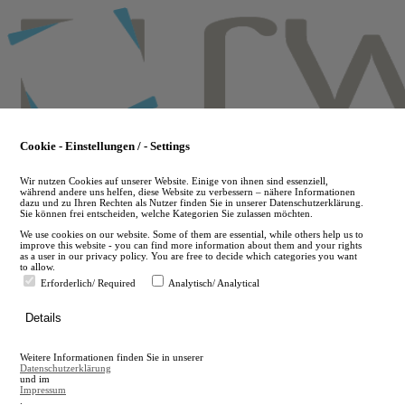
Skip
to
main
content
Cookie - Einstellungen / - Settings
Wir nutzen Cookies auf unserer Website. Einige von ihnen sind essenziell,
während andere uns helfen, diese Website zu verbessern – nähere Informationen
dazu und zu Ihren Rechten als Nutzer finden Sie in unserer Datenschutzerklärung.
Sie können frei entscheiden, welche Kategorien Sie zulassen möchten.
We use cookies on our website. Some of them are essential, while others help us to
improve this website - you can find more information about them and your rights
as a user in our privacy policy. You are free to decide which categories you want
to allow.
Erforderlich/ Required
Analytisch/ Analytical
de
Details
en
A
Weitere Informationen finden Sie in unserer
A
Datenschutzerklärung
und im
Impressum
.