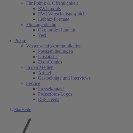
Für Politik & Öffentlichkeit
RWI Impuls
RWI Wirtschaftsgespräch
Leibniz-Formate
Für Jugendliche
Ökonomie Hautnah
Yes!
Presse
Wissenschaftskommunikation
Pressemitteilungen
Unstatistik
EconComics
In den Medien
Artikel
Gastbeiträge und Interviews
Service
Pressekontakt
Pressefotos/Logos
RSS-Feeds
Startseite