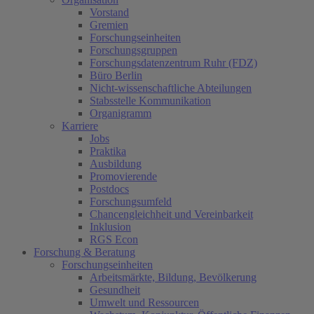
Vorstand
Gremien
Forschungseinheiten
Forschungsgruppen
Forschungsdatenzentrum Ruhr (FDZ)
Büro Berlin
Nicht-wissenschaftliche Abteilungen
Stabsstelle Kommunikation
Organigramm
Karriere
Jobs
Praktika
Ausbildung
Promovierende
Postdocs
Forschungsumfeld
Chancengleichheit und Vereinbarkeit
Inklusion
RGS Econ
Forschung & Beratung
Forschungseinheiten
Arbeitsmärkte, Bildung, Bevölkerung
Gesundheit
Umwelt und Ressourcen