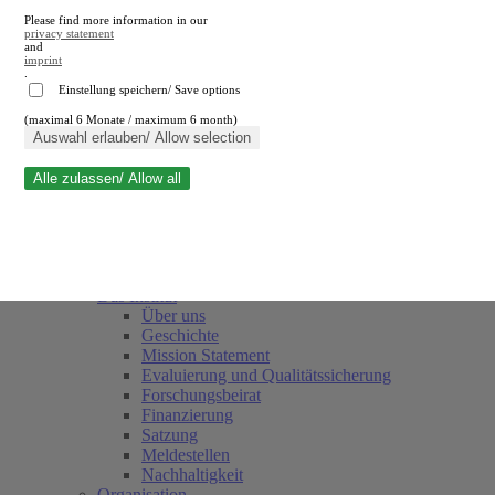
Please find more information in our
privacy statement
and
imprint
.
Einstellung speichern/ Save options
(maximal 6 Monate / maximum 6 month)
Suche schließen
Auswahl erlauben/ Allow selection
Alle zulassen/ Allow all
RWI
Termine
Team
Freunde und Förderer
Das Institut
Über uns
Geschichte
Mission Statement
Evaluierung und Qualitätssicherung
Forschungsbeirat
Finanzierung
Satzung
Meldestellen
Nachhaltigkeit
Organisation