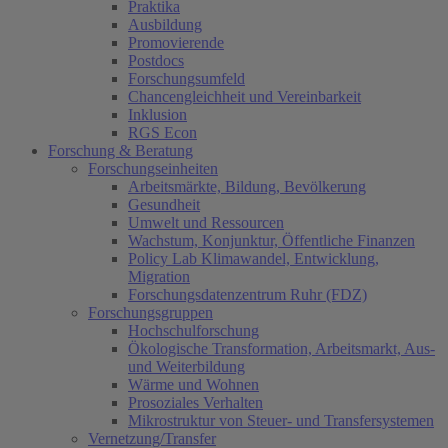
Praktika
Ausbildung
Promovierende
Postdocs
Forschungsumfeld
Chancengleichheit und Vereinbarkeit
Inklusion
RGS Econ
Forschung & Beratung
Forschungseinheiten
Arbeitsmärkte, Bildung, Bevölkerung
Gesundheit
Umwelt und Ressourcen
Wachstum, Konjunktur, Öffentliche Finanzen
Policy Lab Klimawandel, Entwicklung,
Migration
Forschungsdatenzentrum Ruhr (FDZ)
Forschungsgruppen
Hochschulforschung
Ökologische Transformation, Arbeitsmarkt, Aus-
und Weiterbildung
Wärme und Wohnen
Prosoziales Verhalten
Mikrostruktur von Steuer- und Transfersystemen
Vernetzung/Transfer