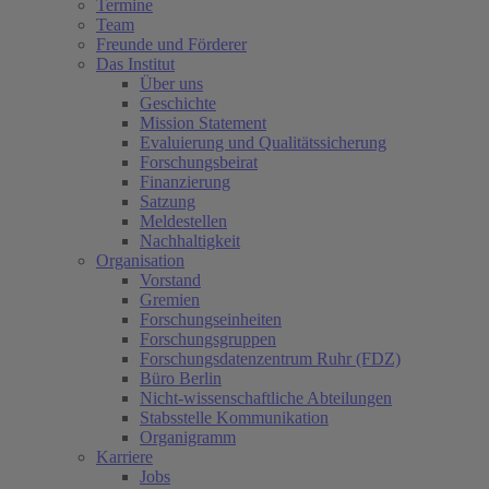
Termine
Team
Freunde und Förderer
Das Institut
Über uns
Geschichte
Mission Statement
Evaluierung und Qualitätssicherung
Forschungsbeirat
Finanzierung
Satzung
Meldestellen
Nachhaltigkeit
Organisation
Vorstand
Gremien
Forschungseinheiten
Forschungsgruppen
Forschungsdatenzentrum Ruhr (FDZ)
Büro Berlin
Nicht-wissenschaftliche Abteilungen
Stabsstelle Kommunikation
Organigramm
Karriere
Jobs