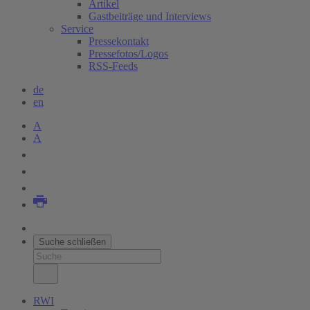
Artikel
Gastbeiträge und Interviews
Service
Pressekontakt
Pressefotos/Logos
RSS-Feeds
de
en
A
A
Suche schließen
RWI