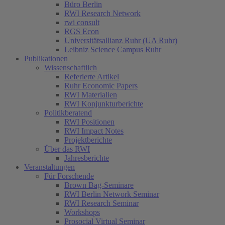
Büro Berlin
RWI Research Network
rwi consult
RGS Econ
Universitätsallianz Ruhr (UA Ruhr)
Leibniz Science Campus Ruhr
Publikationen
Wissenschaftlich
Referierte Artikel
Ruhr Economic Papers
RWI Materialien
RWI Konjunkturberichte
Politikberatend
RWI Positionen
RWI Impact Notes
Projektberichte
Über das RWI
Jahresberichte
Veranstaltungen
Für Forschende
Brown Bag-Seminare
RWI Berlin Network Seminar
RWI Research Seminar
Workshops
Prosocial Virtual Seminar