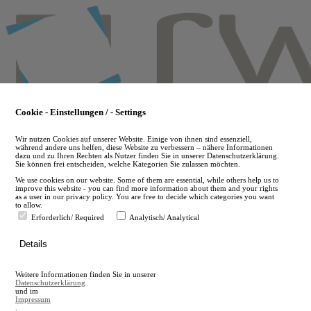
Skip
to
main
content
Cookie - Einstellungen / - Settings
Wir nutzen Cookies auf unserer Website. Einige von ihnen sind essenziell,
während andere uns helfen, diese Website zu verbessern – nähere Informationen
dazu und zu Ihren Rechten als Nutzer finden Sie in unserer Datenschutzerklärung.
Sie können frei entscheiden, welche Kategorien Sie zulassen möchten.
We use cookies on our website. Some of them are essential, while others help us to
improve this website - you can find more information about them and your rights
as a user in our privacy policy. You are free to decide which categories you want
to allow.
Erforderlich/ Required
Analytisch/ Analytical
de
Details
en
A
Weitere Informationen finden Sie in unserer
A
Datenschutzerklärung
und im
Impressum
.