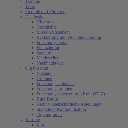
Termine
Team
Freunde und Förderer
Das Institut
Über uns
Geschichte
Mission Statement
Evaluierung und Qualitätssicherung
Forschungsbeirat
Finanzierung
Satzung
Meldestellen
Nachhaltigkeit
Organisation
Vorstand
Gremien
Forschungseinheiten
Forschungsgruppen
Forschungsdatenzentrum Ruhr (FDZ)
Büro Berlin
Nicht-wissenschaftliche Abteilungen
Stabsstelle Kommunikation
Organigramm
Karriere
Jobs