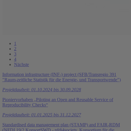
1
2
3
4
Nächste
Information infrastructure (INF-) project (SFB/Transregio 391
"Raum-zeitliche Statistik für die Energie- und Transportwende")
Projektlaufzeit: 01.10.2024 bis 30.09.2028
Pioniervorhaben „Piloting an Open and Reusable Service of
Reproducibility Checks“
Projektlaufzeit: 01.01.2025 bis 31.12.2027
Standardised data management plan (STAMP) and FAIR-RDM
(NFDI 19/2 KonsortSWD - nfdi4society. Konsortium für die