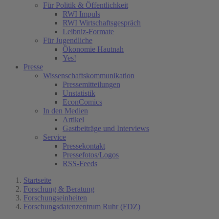
Für Politik & Öffentlichkeit
RWI Impuls
RWI Wirtschaftsgespräch
Leibniz-Formate
Für Jugendliche
Ökonomie Hautnah
Yes!
Presse
Wissenschaftskommunikation
Pressemitteilungen
Unstatistik
EconComics
In den Medien
Artikel
Gastbeiträge und Interviews
Service
Pressekontakt
Pressefotos/Logos
RSS-Feeds
Startseite
Forschung & Beratung
Forschungseinheiten
Forschungsdatenzentrum Ruhr (FDZ)