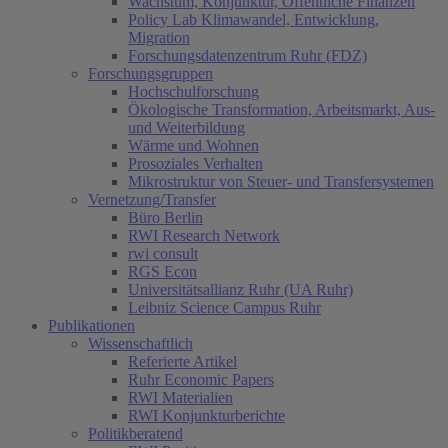
Wachstum, Konjunktur, Öffentliche Finanzen
Policy Lab Klimawandel, Entwicklung,
Migration
Forschungsdatenzentrum Ruhr (FDZ)
Forschungsgruppen
Hochschulforschung
Ökologische Transformation, Arbeitsmarkt, Aus-
und Weiterbildung
Wärme und Wohnen
Prosoziales Verhalten
Mikrostruktur von Steuer- und Transfersystemen
Vernetzung/Transfer
Büro Berlin
RWI Research Network
rwi consult
RGS Econ
Universitätsallianz Ruhr (UA Ruhr)
Leibniz Science Campus Ruhr
Publikationen
Wissenschaftlich
Referierte Artikel
Ruhr Economic Papers
RWI Materialien
RWI Konjunkturberichte
Politikberatend