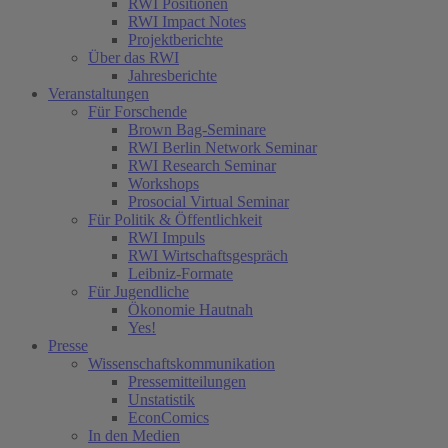
RWI Positionen
RWI Impact Notes
Projektberichte
Über das RWI
Jahresberichte
Veranstaltungen
Für Forschende
Brown Bag-Seminare
RWI Berlin Network Seminar
RWI Research Seminar
Workshops
Prosocial Virtual Seminar
Für Politik & Öffentlichkeit
RWI Impuls
RWI Wirtschaftsgespräch
Leibniz-Formate
Für Jugendliche
Ökonomie Hautnah
Yes!
Presse
Wissenschaftskommunikation
Pressemitteilungen
Unstatistik
EconComics
In den Medien