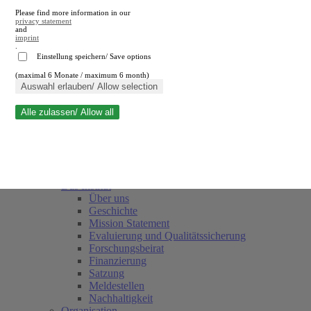
Please find more information in our
privacy statement
and
imprint
.
Einstellung speichern/ Save options
(maximal 6 Monate / maximum 6 month)
Suche schließen
Auswahl erlauben/ Allow selection
Alle zulassen/ Allow all
RWI
Termine
Team
Freunde und Förderer
Das Institut
Über uns
Geschichte
Mission Statement
Evaluierung und Qualitätssicherung
Forschungsbeirat
Finanzierung
Satzung
Meldestellen
Nachhaltigkeit
Organisation