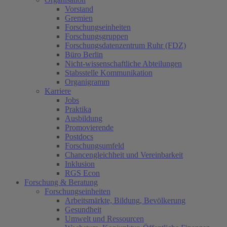
Vorstand
Gremien
Forschungseinheiten
Forschungsgruppen
Forschungsdatenzentrum Ruhr (FDZ)
Büro Berlin
Nicht-wissenschaftliche Abteilungen
Stabsstelle Kommunikation
Organigramm
Karriere
Jobs
Praktika
Ausbildung
Promovierende
Postdocs
Forschungsumfeld
Chancengleichheit und Vereinbarkeit
Inklusion
RGS Econ
Forschung & Beratung
Forschungseinheiten
Arbeitsmärkte, Bildung, Bevölkerung
Gesundheit
Umwelt und Ressourcen