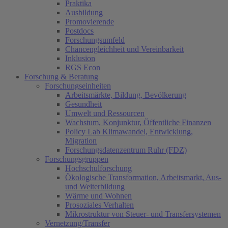
Praktika
Ausbildung
Promovierende
Postdocs
Forschungsumfeld
Chancengleichheit und Vereinbarkeit
Inklusion
RGS Econ
Forschung & Beratung
Forschungseinheiten
Arbeitsmärkte, Bildung, Bevölkerung
Gesundheit
Umwelt und Ressourcen
Wachstum, Konjunktur, Öffentliche Finanzen
Policy Lab Klimawandel, Entwicklung,
Migration
Forschungsdatenzentrum Ruhr (FDZ)
Forschungsgruppen
Hochschulforschung
Ökologische Transformation, Arbeitsmarkt, Aus-
und Weiterbildung
Wärme und Wohnen
Prosoziales Verhalten
Mikrostruktur von Steuer- und Transfersystemen
Vernetzung/Transfer