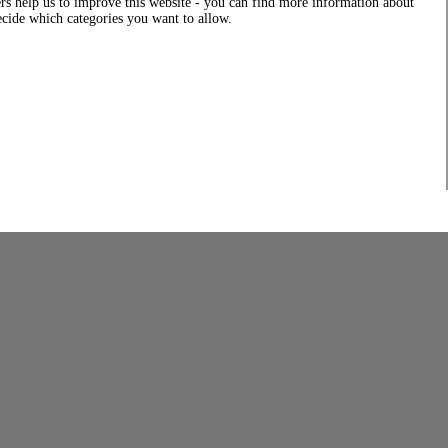
rs help us to improve this website - you can find more information about
decide which categories you want to allow.