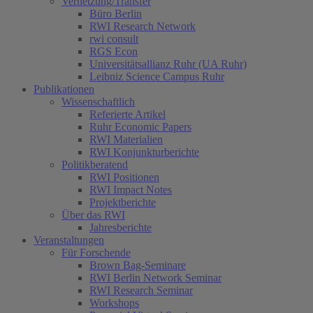
Vernetzung/Transfer
Büro Berlin
RWI Research Network
rwi consult
RGS Econ
Universitätsallianz Ruhr (UA Ruhr)
Leibniz Science Campus Ruhr
Publikationen
Wissenschaftlich
Referierte Artikel
Ruhr Economic Papers
RWI Materialien
RWI Konjunkturberichte
Politikberatend
RWI Positionen
RWI Impact Notes
Projektberichte
Über das RWI
Jahresberichte
Veranstaltungen
Für Forschende
Brown Bag-Seminare
RWI Berlin Network Seminar
RWI Research Seminar
Workshops