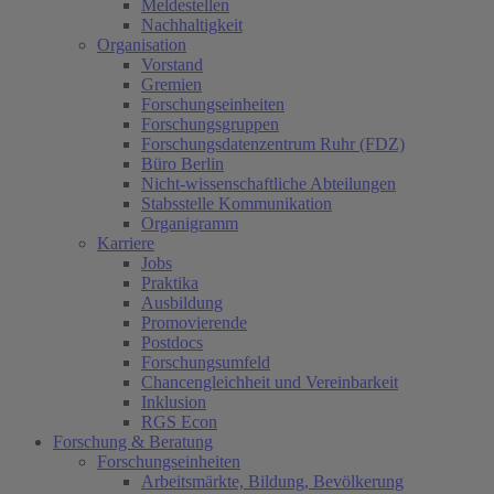
Meldestellen
Nachhaltigkeit
Organisation
Vorstand
Gremien
Forschungseinheiten
Forschungsgruppen
Forschungsdatenzentrum Ruhr (FDZ)
Büro Berlin
Nicht-wissenschaftliche Abteilungen
Stabsstelle Kommunikation
Organigramm
Karriere
Jobs
Praktika
Ausbildung
Promovierende
Postdocs
Forschungsumfeld
Chancengleichheit und Vereinbarkeit
Inklusion
RGS Econ
Forschung & Beratung
Forschungseinheiten
Arbeitsmärkte, Bildung, Bevölkerung