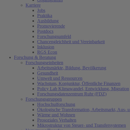
Karriere
Jobs
Praktika
Ausbildung
Promovierende
Postdocs
Forschungsumfeld
Chancengleichheit und Vereinbarkeit
Inklusion
RGS Econ
Forschung & Beratung
Forschungseinheiten
Arbeitsmärkte, Bildung, Bevölkerung
Gesundheit
Umwelt und Ressourcen
Wachstum, Konjunktur, Öffentliche Finanzen
Policy Lab Klimawandel, Entwicklung, Migration
Forschungsdatenzentrum Ruhr (FDZ)
Forschungsgruppen
Hochschulforschung
Ökologische Transformation, Arbeitsmarkt, Aus- 
Wärme und Wohnen
Prosoziales Verhalten
Mikrostruktur von Steuer- und Transfersystemen