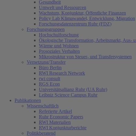
Gesundheit
Umwelt und Ressourcen
Wachstum, Konjunktur, Öffentliche Finanzen
Policy Lab Klimawandel, Entwicklung, Migration
Forschungsdatenzentrum Ruhr (FDZ)
Forschungsgruppen
Hochschulforschung
Ökologische Transformation, Arbeitsmarkt, Aus- 
Wärme und Wohnen
Prosoziales Verhalten
Mikrostruktur von Steuer- und Transfersystemen
Vernetzung/Transfer
Büro Berlin
RWI Research Network
rwi consult
RGS Econ
Universitätsallianz Ruhr (UA Ruhr)
Leibniz Science Campus Ruhr
Publikationen
Wissenschaftlich
Referierte Artikel
Ruhr Economic Papers
RWI Materialien
RWI Konjunkturberichte
Politikberatend