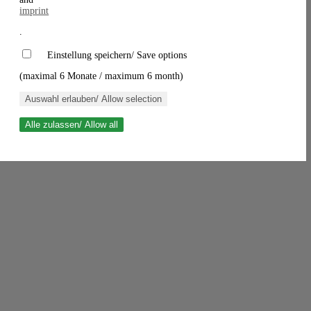
imprint
.
Einstellung speichern/ Save options
(maximal 6 Monate / maximum 6 month)
Auswahl erlauben/ Allow selection
Alle zulassen/ Allow all