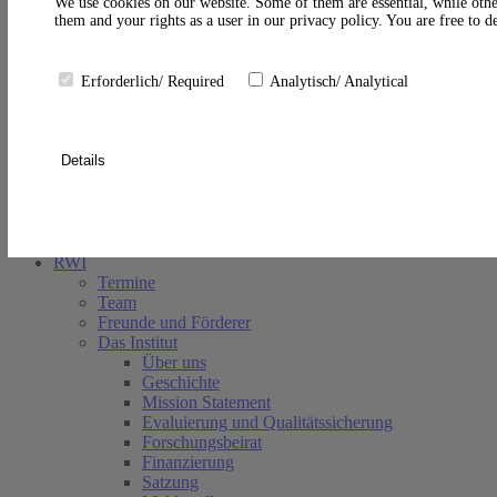
A
We use cookies on our website. Some of them are essential, while othe
them and your rights as a user in our privacy policy. You are free to 
Erforderlich/ Required
Analytisch/ Analytical
Details
Suche schließen
RWI
Termine
Team
Freunde und Förderer
Das Institut
Über uns
Geschichte
Mission Statement
Evaluierung und Qualitätssicherung
Forschungsbeirat
Finanzierung
Satzung