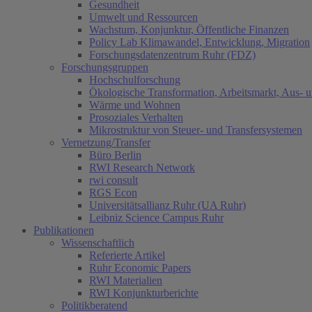
Gesundheit
Umwelt und Ressourcen
Wachstum, Konjunktur, Öffentliche Finanzen
Policy Lab Klimawandel, Entwicklung, Migration
Forschungsdatenzentrum Ruhr (FDZ)
Forschungsgruppen
Hochschulforschung
Ökologische Transformation, Arbeitsmarkt, Aus- 
Wärme und Wohnen
Prosoziales Verhalten
Mikrostruktur von Steuer- und Transfersystemen
Vernetzung/Transfer
Büro Berlin
RWI Research Network
rwi consult
RGS Econ
Universitätsallianz Ruhr (UA Ruhr)
Leibniz Science Campus Ruhr
Publikationen
Wissenschaftlich
Referierte Artikel
Ruhr Economic Papers
RWI Materialien
RWI Konjunkturberichte
Politikberatend