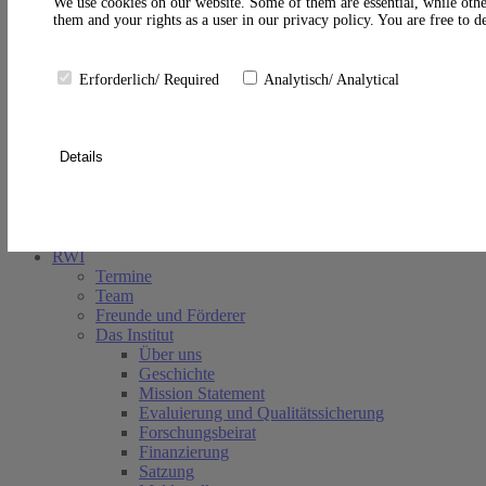
A
We use cookies on our website. Some of them are essential, while othe
them and your rights as a user in our privacy policy. You are free to 
Erforderlich/ Required
Analytisch/ Analytical
Details
Suche schließen
RWI
Termine
Team
Freunde und Förderer
Das Institut
Über uns
Geschichte
Mission Statement
Evaluierung und Qualitätssicherung
Forschungsbeirat
Finanzierung
Satzung