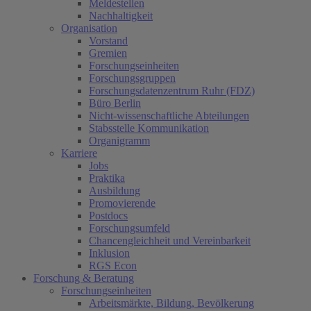
Meldestellen
Nachhaltigkeit
Organisation
Vorstand
Gremien
Forschungseinheiten
Forschungsgruppen
Forschungsdatenzentrum Ruhr (FDZ)
Büro Berlin
Nicht-wissenschaftliche Abteilungen
Stabsstelle Kommunikation
Organigramm
Karriere
Jobs
Praktika
Ausbildung
Promovierende
Postdocs
Forschungsumfeld
Chancengleichheit und Vereinbarkeit
Inklusion
RGS Econ
Forschung & Beratung
Forschungseinheiten
Arbeitsmärkte, Bildung, Bevölkerung