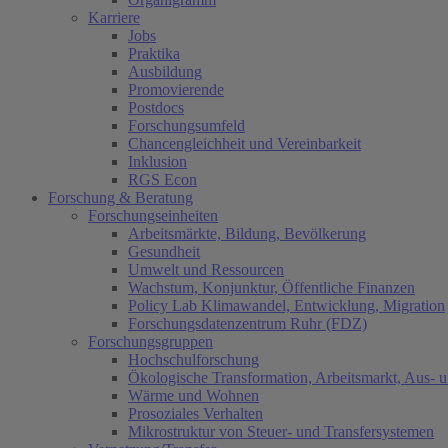
Karriere
Jobs
Praktika
Ausbildung
Promovierende
Postdocs
Forschungsumfeld
Chancengleichheit und Vereinbarkeit
Inklusion
RGS Econ
Forschung & Beratung
Forschungseinheiten
Arbeitsmärkte, Bildung, Bevölkerung
Gesundheit
Umwelt und Ressourcen
Wachstum, Konjunktur, Öffentliche Finanzen
Policy Lab Klimawandel, Entwicklung, Migration
Forschungsdatenzentrum Ruhr (FDZ)
Forschungsgruppen
Hochschulforschung
Ökologische Transformation, Arbeitsmarkt, Aus- 
Wärme und Wohnen
Prosoziales Verhalten
Mikrostruktur von Steuer- und Transfersystemen