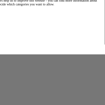
rs help us to improve this website - you can find more information about
decide which categories you want to allow.