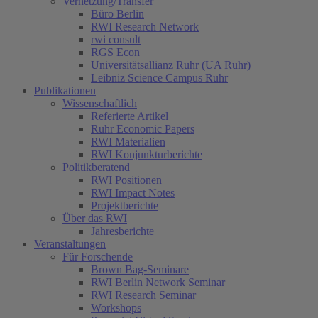
Vernetzung/Transfer
Büro Berlin
RWI Research Network
rwi consult
RGS Econ
Universitätsallianz Ruhr (UA Ruhr)
Leibniz Science Campus Ruhr
Publikationen
Wissenschaftlich
Referierte Artikel
Ruhr Economic Papers
RWI Materialien
RWI Konjunkturberichte
Politikberatend
RWI Positionen
RWI Impact Notes
Projektberichte
Über das RWI
Jahresberichte
Veranstaltungen
Für Forschende
Brown Bag-Seminare
RWI Berlin Network Seminar
RWI Research Seminar
Workshops