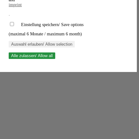
imprint
.
Einstellung speichern/ Save options
(maximal 6 Monate / maximum 6 month)
Auswahl erlauben/ Allow selection
Alle zulassen/ Allow all