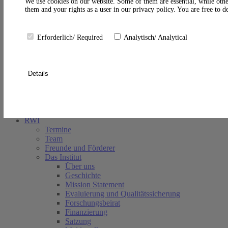
A
We use cookies on our website. Some of them are essential, while othe
them and your rights as a user in our privacy policy. You are free to 
Erforderlich/ Required
Analytisch/ Analytical
Details
Suche schließen
RWI
Termine
Team
Freunde und Förderer
Das Institut
Über uns
Geschichte
Mission Statement
Evaluierung und Qualitätssicherung
Forschungsbeirat
Finanzierung
Satzung