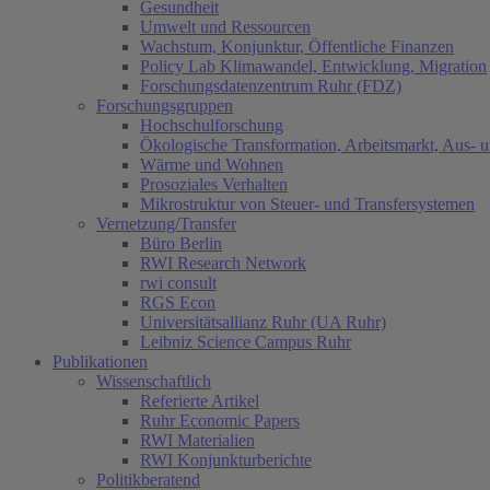
Gesundheit
Umwelt und Ressourcen
Wachstum, Konjunktur, Öffentliche Finanzen
Policy Lab Klimawandel, Entwicklung, Migration
Forschungsdatenzentrum Ruhr (FDZ)
Forschungsgruppen
Hochschulforschung
Ökologische Transformation, Arbeitsmarkt, Aus- 
Wärme und Wohnen
Prosoziales Verhalten
Mikrostruktur von Steuer- und Transfersystemen
Vernetzung/Transfer
Büro Berlin
RWI Research Network
rwi consult
RGS Econ
Universitätsallianz Ruhr (UA Ruhr)
Leibniz Science Campus Ruhr
Publikationen
Wissenschaftlich
Referierte Artikel
Ruhr Economic Papers
RWI Materialien
RWI Konjunkturberichte
Politikberatend