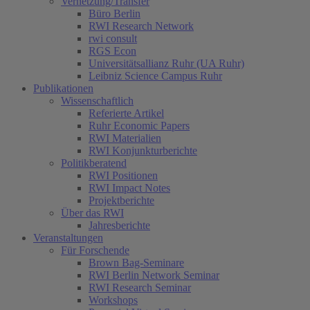
Vernetzung/Transfer
Büro Berlin
RWI Research Network
rwi consult
RGS Econ
Universitätsallianz Ruhr (UA Ruhr)
Leibniz Science Campus Ruhr
Publikationen
Wissenschaftlich
Referierte Artikel
Ruhr Economic Papers
RWI Materialien
RWI Konjunkturberichte
Politikberatend
RWI Positionen
RWI Impact Notes
Projektberichte
Über das RWI
Jahresberichte
Veranstaltungen
Für Forschende
Brown Bag-Seminare
RWI Berlin Network Seminar
RWI Research Seminar
Workshops