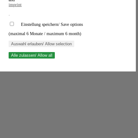
imprint
.
Einstellung speichern/ Save options
(maximal 6 Monate / maximum 6 month)
Auswahl erlauben/ Allow selection
Alle zulassen/ Allow all