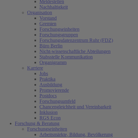
Meldestellen
Nachhaltigkeit
Organisation
Vorstand
Gremien
Forschungseinheiten
Forschungsgruppen
Forschungsdatenzentrum Ruhr (FDZ)
Büro Berlin
Nicht-wissenschaftliche Abteilungen
Stabsstelle Kommunikation
Organigramm
Karriere
Jobs
Praktika
Ausbildung
Promovierende
Postdocs
Forschungsumfeld
Chancengleichheit und Vereinbarkeit
Inklusion
RGS Econ
Forschung & Beratung
Forschungseinheiten
Arbeitsmärkte, Bildung, Bevölkerung