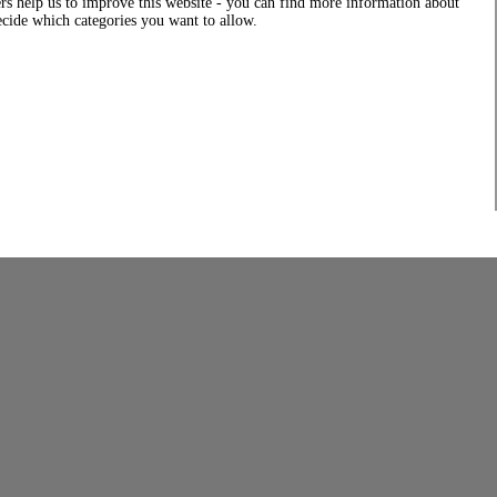
rs help us to improve this website - you can find more information about
decide which categories you want to allow.