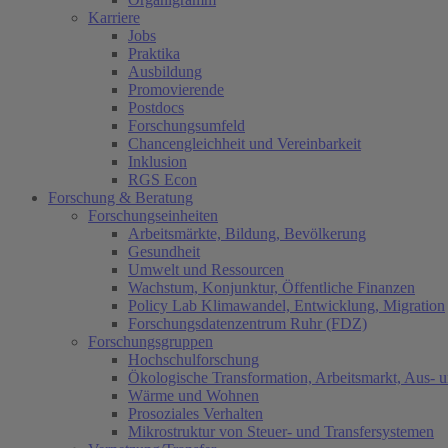
Karriere
Jobs
Praktika
Ausbildung
Promovierende
Postdocs
Forschungsumfeld
Chancengleichheit und Vereinbarkeit
Inklusion
RGS Econ
Forschung & Beratung
Forschungseinheiten
Arbeitsmärkte, Bildung, Bevölkerung
Gesundheit
Umwelt und Ressourcen
Wachstum, Konjunktur, Öffentliche Finanzen
Policy Lab Klimawandel, Entwicklung, Migration
Forschungsdatenzentrum Ruhr (FDZ)
Forschungsgruppen
Hochschulforschung
Ökologische Transformation, Arbeitsmarkt, Aus- 
Wärme und Wohnen
Prosoziales Verhalten
Mikrostruktur von Steuer- und Transfersystemen