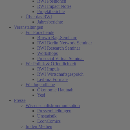
RWI Positionen
RWI Impact Notes
Projektberichte
Über das RWI
Jahresberichte
Veranstaltungen
Für Forschende
Brown Bag-Seminare
RWI Berlin Network Seminar
RWI Research Seminar
Workshops
Prosocial Virtual Seminar
Für Politik & Öffentlichkeit
RWI Impuls
RWI Wirtschaftsgespräch
Leibniz-Formate
Für Jugendliche
Ökonomie Hautnah
Yes!
Presse
Wissenschaftskommunikation
Pressemitteilungen
Unstatistik
EconComics
In den Medien