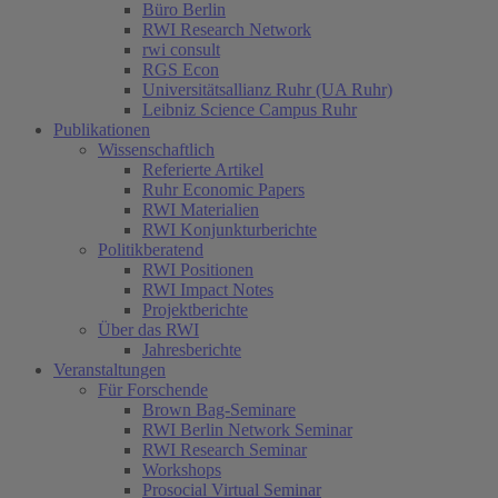
Büro Berlin
RWI Research Network
rwi consult
RGS Econ
Universitätsallianz Ruhr (UA Ruhr)
Leibniz Science Campus Ruhr
Publikationen
Wissenschaftlich
Referierte Artikel
Ruhr Economic Papers
RWI Materialien
RWI Konjunkturberichte
Politikberatend
RWI Positionen
RWI Impact Notes
Projektberichte
Über das RWI
Jahresberichte
Veranstaltungen
Für Forschende
Brown Bag-Seminare
RWI Berlin Network Seminar
RWI Research Seminar
Workshops
Prosocial Virtual Seminar