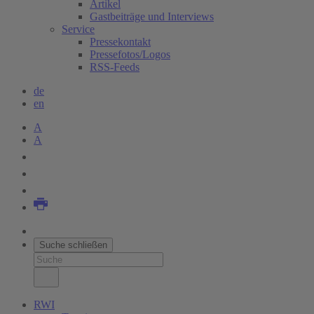
Artikel
Gastbeiträge und Interviews
Service
Pressekontakt
Pressefotos/Logos
RSS-Feeds
de
en
A
A
Suche schließen
RWI