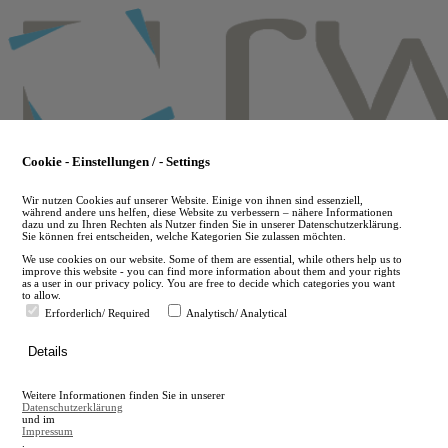
Skip
to
main
content
Cookie - Einstellungen / - Settings
Wir nutzen Cookies auf unserer Website. Einige von ihnen sind essenziell,
während andere uns helfen, diese Website zu verbessern – nähere Informationen
dazu und zu Ihren Rechten als Nutzer finden Sie in unserer Datenschutzerklärung.
Sie können frei entscheiden, welche Kategorien Sie zulassen möchten.
We use cookies on our website. Some of them are essential, while others help us to
improve this website - you can find more information about them and your rights
as a user in our privacy policy. You are free to decide which categories you want
to allow.
Erforderlich/ Required
Analytisch/ Analytical
de
Details
en
A
Weitere Informationen finden Sie in unserer
A
Datenschutzerklärung
und im
Impressum
.