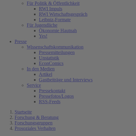
Für Politik & Öffentlichkeit
RWI Impuls
RWI Wirtschaftsgespräch
Leibniz-Formate
Für Jugendliche
Ökonomie Hautnah
Yes!
Presse
Wissenschaftskommunikation
Pressemitteilungen
Unstatistik
EconComics
In den Medien
Artikel
Gastbeiträge und Interviews
Service
Pressekontakt
Pressefotos/Logos
RSS-Feeds
Startseite
Forschung & Beratung
Forschungsgruppen
Prosoziales Verhalten