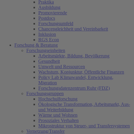
Praktika
Ausbildung
Promovierende
Postdocs
Forschungsumfeld
Chancengleichheit und Vereinbarkeit
Inklusion
RGS Econ
Forschung & Beratung
Forschungseinheiten
Arbeitsmärkte, Bildung, Bevölkerung
Gesundheit
Umwelt und Ressourcen
Wachstum, Konjunktur, Öffentliche Finanzen
Policy Lab Klimawandel, Entwicklung,
Migration
Forschungsdatenzentrum Ruhr (FDZ)
Forschungsgruppen
Hochschulforschung
Ökologische Transformation, Arbeitsmarkt, Aus-
und Weiterbildung
Wärme und Wohnen
Prosoziales Verhalten
Mikrostruktur von Steuer- und Transfersystemen
Vernetzung/Transfer