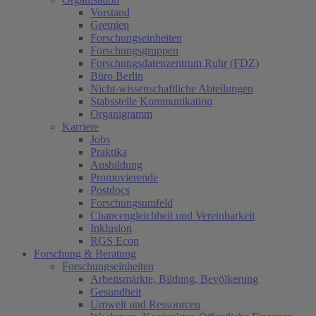
Vorstand
Gremien
Forschungseinheiten
Forschungsgruppen
Forschungsdatenzentrum Ruhr (FDZ)
Büro Berlin
Nicht-wissenschaftliche Abteilungen
Stabsstelle Kommunikation
Organigramm
Karriere
Jobs
Praktika
Ausbildung
Promovierende
Postdocs
Forschungsumfeld
Chancengleichheit und Vereinbarkeit
Inklusion
RGS Econ
Forschung & Beratung
Forschungseinheiten
Arbeitsmärkte, Bildung, Bevölkerung
Gesundheit
Umwelt und Ressourcen