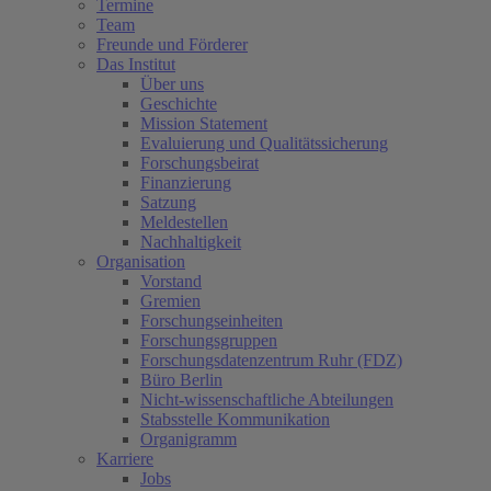
Termine
Team
Freunde und Förderer
Das Institut
Über uns
Geschichte
Mission Statement
Evaluierung und Qualitätssicherung
Forschungsbeirat
Finanzierung
Satzung
Meldestellen
Nachhaltigkeit
Organisation
Vorstand
Gremien
Forschungseinheiten
Forschungsgruppen
Forschungsdatenzentrum Ruhr (FDZ)
Büro Berlin
Nicht-wissenschaftliche Abteilungen
Stabsstelle Kommunikation
Organigramm
Karriere
Jobs