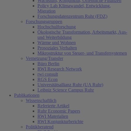
Wachstum, Konjunktur, Öffentliche Finanzen
Policy Lab Klimawandel, Entwicklung,
Migration
Forschungsdatenzentrum Ruhr (FDZ)
Forschungsgruppen
Hochschulforschung
Ökologische Transformation, Arbeitsmarkt, Aus-
und Weiterbildung
Wärme und Wohnen
Prosoziales Verhalten
Mikrostruktur von Steuer- und Transfersystemen
Vernetzung/Transfer
Büro Berlin
RWI Research Network
rwi consult
RGS Econ
Universitätsallianz Ruhr (UA Ruhr)
Leibniz Science Campus Ruhr
Publikationen
Wissenschaftlich
Referierte Artikel
Ruhr Economic Papers
RWI Materialien
RWI Konjunkturberichte
Politikberatend