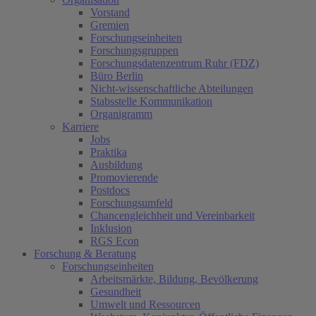
Vorstand
Gremien
Forschungseinheiten
Forschungsgruppen
Forschungsdatenzentrum Ruhr (FDZ)
Büro Berlin
Nicht-wissenschaftliche Abteilungen
Stabsstelle Kommunikation
Organigramm
Karriere
Jobs
Praktika
Ausbildung
Promovierende
Postdocs
Forschungsumfeld
Chancengleichheit und Vereinbarkeit
Inklusion
RGS Econ
Forschung & Beratung
Forschungseinheiten
Arbeitsmärkte, Bildung, Bevölkerung
Gesundheit
Umwelt und Ressourcen