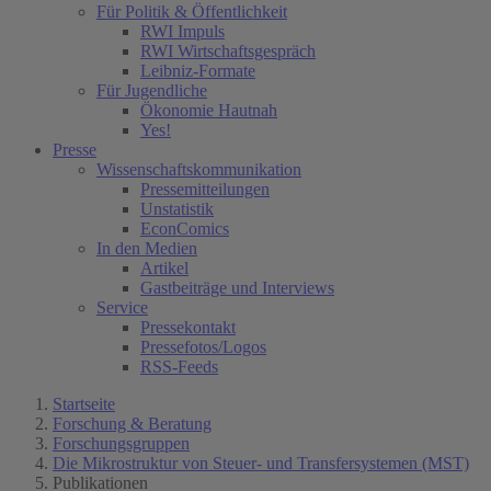
Für Politik & Öffentlichkeit
RWI Impuls
RWI Wirtschaftsgespräch
Leibniz-Formate
Für Jugendliche
Ökonomie Hautnah
Yes!
Presse
Wissenschaftskommunikation
Pressemitteilungen
Unstatistik
EconComics
In den Medien
Artikel
Gastbeiträge und Interviews
Service
Pressekontakt
Pressefotos/Logos
RSS-Feeds
Startseite
Forschung & Beratung
Forschungsgruppen
Die Mikrostruktur von Steuer- und Transfersystemen (MST)
Publikationen