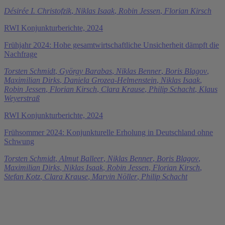
Désirée I. Christofzik
,
Niklas Isaak
,
Robin Jessen
,
Florian Kirsch
RWI Konjunkturberichte, 2024
Frühjahr 2024: Hohe gesamtwirtschaftliche Unsicherheit dämpft die
Nachfrage
Torsten Schmidt
,
György Barabas
,
Niklas Benner
,
Boris Blagov
,
Maximilian Dirks
,
Daniela Grozea-Helmenstein
,
Niklas Isaak
,
Robin Jessen
,
Florian Kirsch
,
Clara Krause
,
Philip Schacht
,
Klaus
Weyerstraß
RWI Konjunkturberichte, 2024
Frühsommer 2024: Konjunkturelle Erholung in Deutschland ohne
Schwung
Torsten Schmidt
,
Almut Balleer
,
Niklas Benner
,
Boris Blagov
,
Maximilian Dirks
,
Niklas Isaak
,
Robin Jessen
,
Florian Kirsch
,
Stefan Kotz
,
Clara Krause
,
Marvin Nöller
,
Philip Schacht