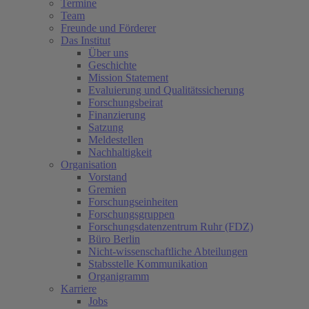
Termine
Team
Freunde und Förderer
Das Institut
Über uns
Geschichte
Mission Statement
Evaluierung und Qualitätssicherung
Forschungsbeirat
Finanzierung
Satzung
Meldestellen
Nachhaltigkeit
Organisation
Vorstand
Gremien
Forschungseinheiten
Forschungsgruppen
Forschungsdatenzentrum Ruhr (FDZ)
Büro Berlin
Nicht-wissenschaftliche Abteilungen
Stabsstelle Kommunikation
Organigramm
Karriere
Jobs