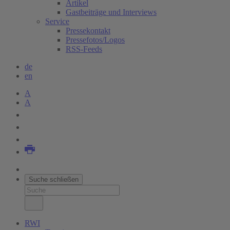
Artikel
Gastbeiträge und Interviews
Service
Pressekontakt
Pressefotos/Logos
RSS-Feeds
de
en
A
A
Suche schließen
RWI