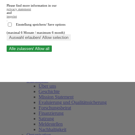
Please find more information in our
privacy statement
and
imprint
.
Einstellung speichern/ Save options
(maximal 6 Monate / maximum 6 month)
Suche schließen
Auswahl erlauben/ Allow selection
Alle zulassen/ Allow all
RWI
Termine
Team
Freunde und Förderer
Das Institut
Über uns
Geschichte
Mission Statement
Evaluierung und Qualitätssicherung
Forschungsbeirat
Finanzierung
Satzung
Meldestellen
Nachhaltigkeit
Organisation