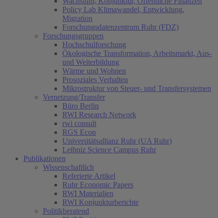
Wachstum, Konjunktur, Öffentliche Finanzen
Policy Lab Klimawandel, Entwicklung,
Migration
Forschungsdatenzentrum Ruhr (FDZ)
Forschungsgruppen
Hochschulforschung
Ökologische Transformation, Arbeitsmarkt, Aus-
und Weiterbildung
Wärme und Wohnen
Prosoziales Verhalten
Mikrostruktur von Steuer- und Transfersystemen
Vernetzung/Transfer
Büro Berlin
RWI Research Network
rwi consult
RGS Econ
Universitätsallianz Ruhr (UA Ruhr)
Leibniz Science Campus Ruhr
Publikationen
Wissenschaftlich
Referierte Artikel
Ruhr Economic Papers
RWI Materialien
RWI Konjunkturberichte
Politikberatend