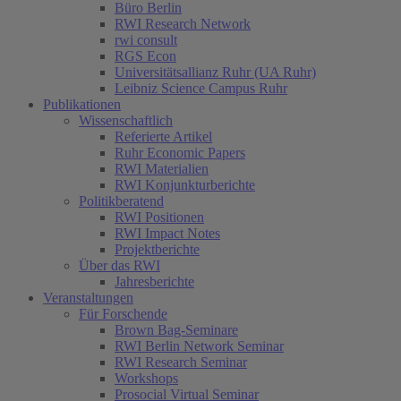
Büro Berlin
RWI Research Network
rwi consult
RGS Econ
Universitätsallianz Ruhr (UA Ruhr)
Leibniz Science Campus Ruhr
Publikationen
Wissenschaftlich
Referierte Artikel
Ruhr Economic Papers
RWI Materialien
RWI Konjunkturberichte
Politikberatend
RWI Positionen
RWI Impact Notes
Projektberichte
Über das RWI
Jahresberichte
Veranstaltungen
Für Forschende
Brown Bag-Seminare
RWI Berlin Network Seminar
RWI Research Seminar
Workshops
Prosocial Virtual Seminar