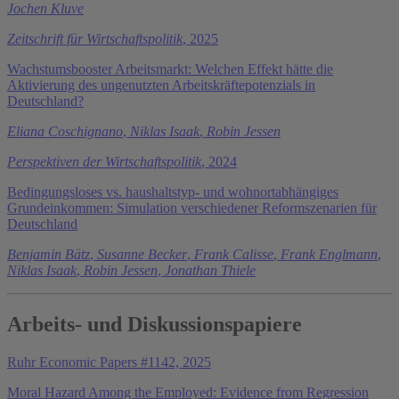
Jochen Kluve
Zeitschrift für Wirtschaftspolitik
, 2025
Wachstumsbooster Arbeitsmarkt: Welchen Effekt hätte die
Aktivierung des ungenutzten Arbeitskräftepotenzials in
Deutschland?
Eliana Coschignano
,
Niklas Isaak
,
Robin Jessen
Perspektiven der Wirtschaftspolitik
, 2024
Bedingungsloses vs. haushaltstyp- und wohnortabhängiges
Grundeinkommen: Simulation verschiedener Reformszenarien für
Deutschland
Benjamin Bätz
,
Susanne Becker
,
Frank Calisse
,
Frank Englmann
,
Niklas Isaak
,
Robin Jessen
,
Jonathan Thiele
Arbeits- und Diskussionspapiere
Ruhr Economic Papers #1142, 2025
Moral Hazard Among the Employed: Evidence from Regression