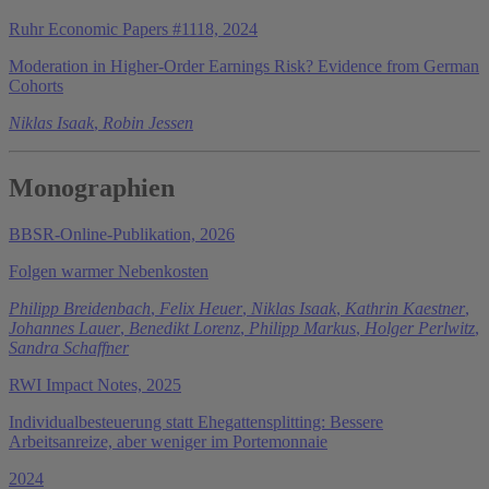
Ruhr Economic Papers #1118, 2024
Moderation in Higher-Order Earnings Risk? Evidence from German
Cohorts
Niklas Isaak
,
Robin Jessen
Monographien
BBSR-Online-Publikation, 2026
Folgen warmer Nebenkosten
Philipp Breidenbach
,
Felix Heuer
,
Niklas Isaak
,
Kathrin Kaestner
,
Johannes Lauer
,
Benedikt Lorenz
,
Philipp Markus
,
Holger Perlwitz
,
Sandra Schaffner
RWI Impact Notes, 2025
Individualbesteuerung statt Ehegattensplitting: Bessere
Arbeitsanreize, aber weniger im Portemonnaie
2024