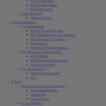
RWI Positionen
RWI Impact Notes
Projektberichte
Über das RWI
Jahresberichte
Veranstaltungen
Für Forschende
Brown Bag-Seminare
RWI Berlin Network Seminar
RWI Research Seminar
Workshops
Prosocial Virtual Seminar
Für Politik & Öffentlichkeit
RWI Impuls
RWI Wirtschaftsgespräch
Leibniz-Formate
Für Jugendliche
Ökonomie Hautnah
Yes!
Presse
Wissenschaftskommunikation
Pressemitteilungen
Unstatistik
EconComics
In den Medien