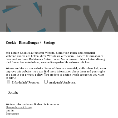
Skip
to
main
content
Cookie - Einstellungen / - Settings
Wir nutzen Cookies auf unserer Website. Einige von ihnen sind essenziell,
während andere uns helfen, diese Website zu verbessern – nähere Informationen
dazu und zu Ihren Rechten als Nutzer finden Sie in unserer Datenschutzerklärung.
Sie können frei entscheiden, welche Kategorien Sie zulassen möchten.
We use cookies on our website. Some of them are essential, while others help us to
improve this website - you can find more information about them and your rights
as a user in our privacy policy. You are free to decide which categories you want
to allow.
Erforderlich/ Required
Analytisch/ Analytical
de
Details
en
A
Weitere Informationen finden Sie in unserer
A
Datenschutzerklärung
und im
Impressum
.