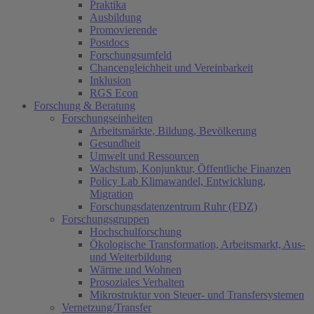
Praktika
Ausbildung
Promovierende
Postdocs
Forschungsumfeld
Chancengleichheit und Vereinbarkeit
Inklusion
RGS Econ
Forschung & Beratung
Forschungseinheiten
Arbeitsmärkte, Bildung, Bevölkerung
Gesundheit
Umwelt und Ressourcen
Wachstum, Konjunktur, Öffentliche Finanzen
Policy Lab Klimawandel, Entwicklung,
Migration
Forschungsdatenzentrum Ruhr (FDZ)
Forschungsgruppen
Hochschulforschung
Ökologische Transformation, Arbeitsmarkt, Aus-
und Weiterbildung
Wärme und Wohnen
Prosoziales Verhalten
Mikrostruktur von Steuer- und Transfersystemen
Vernetzung/Transfer