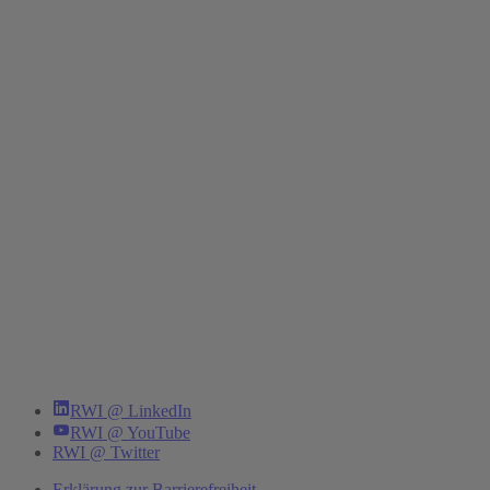
RWI @ LinkedIn
RWI @ YouTube
RWI @ Twitter
Erklärung zur Barrierefreiheit