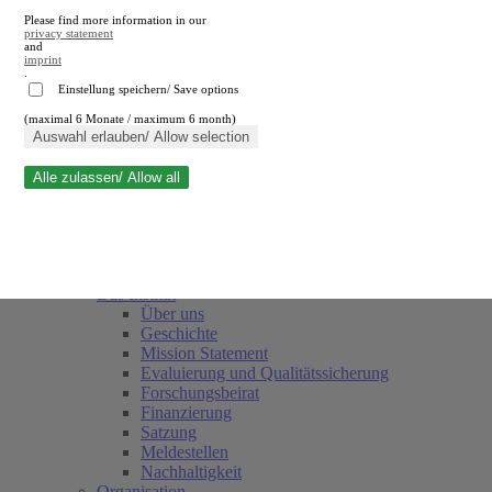
Please find more information in our
privacy statement
and
imprint
.
Einstellung speichern/ Save options
(maximal 6 Monate / maximum 6 month)
Suche schließen
Auswahl erlauben/ Allow selection
Alle zulassen/ Allow all
RWI
Termine
Team
Freunde und Förderer
Das Institut
Über uns
Geschichte
Mission Statement
Evaluierung und Qualitätssicherung
Forschungsbeirat
Finanzierung
Satzung
Meldestellen
Nachhaltigkeit
Organisation