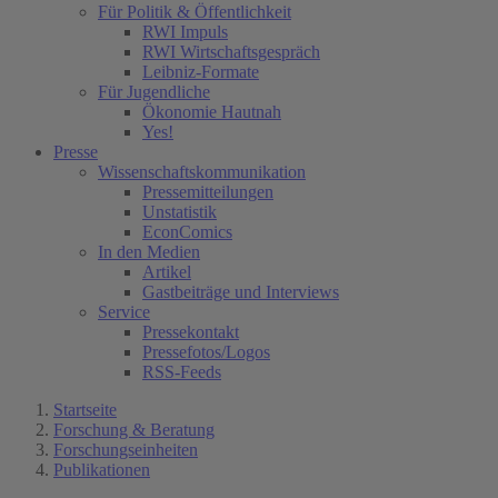
Für Politik & Öffentlichkeit
RWI Impuls
RWI Wirtschaftsgespräch
Leibniz-Formate
Für Jugendliche
Ökonomie Hautnah
Yes!
Presse
Wissenschaftskommunikation
Pressemitteilungen
Unstatistik
EconComics
In den Medien
Artikel
Gastbeiträge und Interviews
Service
Pressekontakt
Pressefotos/Logos
RSS-Feeds
Startseite
Forschung & Beratung
Forschungseinheiten
Publikationen