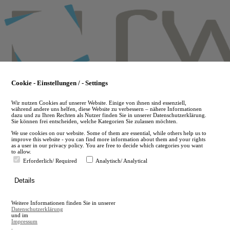
Skip
to
main
content
Cookie - Einstellungen / - Settings
Wir nutzen Cookies auf unserer Website. Einige von ihnen sind essenziell,
während andere uns helfen, diese Website zu verbessern – nähere Informationen
dazu und zu Ihren Rechten als Nutzer finden Sie in unserer Datenschutzerklärung.
Sie können frei entscheiden, welche Kategorien Sie zulassen möchten.
We use cookies on our website. Some of them are essential, while others help us to
improve this website - you can find more information about them and your rights
as a user in our privacy policy. You are free to decide which categories you want
to allow.
Erforderlich/ Required
Analytisch/ Analytical
de
Details
en
A
Weitere Informationen finden Sie in unserer
A
Datenschutzerklärung
und im
Impressum
.