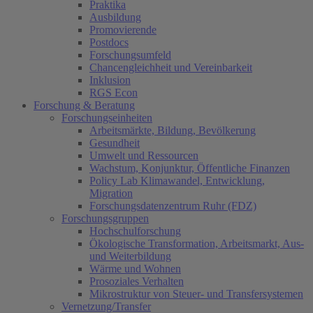
Praktika
Ausbildung
Promovierende
Postdocs
Forschungsumfeld
Chancengleichheit und Vereinbarkeit
Inklusion
RGS Econ
Forschung & Beratung
Forschungseinheiten
Arbeitsmärkte, Bildung, Bevölkerung
Gesundheit
Umwelt und Ressourcen
Wachstum, Konjunktur, Öffentliche Finanzen
Policy Lab Klimawandel, Entwicklung,
Migration
Forschungsdatenzentrum Ruhr (FDZ)
Forschungsgruppen
Hochschulforschung
Ökologische Transformation, Arbeitsmarkt, Aus-
und Weiterbildung
Wärme und Wohnen
Prosoziales Verhalten
Mikrostruktur von Steuer- und Transfersystemen
Vernetzung/Transfer