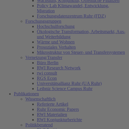
Wachstum, Konjunktur, Öffentliche Finanzen
Policy Lab Klimawandel, Entwicklung,
Migration
Forschungsdatenzentrum Ruhr (FDZ)
Forschungsgruppen
Hochschulforschung
Ökologische Transformation, Arbeitsmarkt, Aus-
und Weiterbildung
Wärme und Wohnen
Prosoziales Verhalten
Mikrostruktur von Steuer- und Transfersystemen
Vernetzung/Transfer
Büro Berlin
RWI Research Network
rwi consult
RGS Econ
Universitätsallianz Ruhr (UA Ruhr)
Leibniz Science Campus Ruhr
Publikationen
Wissenschaftlich
Referierte Artikel
Ruhr Economic Papers
RWI Materialien
RWI Konjunkturberichte
Politikberatend