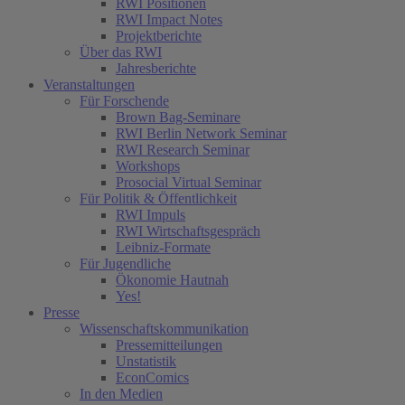
RWI Positionen
RWI Impact Notes
Projektberichte
Über das RWI
Jahresberichte
Veranstaltungen
Für Forschende
Brown Bag-Seminare
RWI Berlin Network Seminar
RWI Research Seminar
Workshops
Prosocial Virtual Seminar
Für Politik & Öffentlichkeit
RWI Impuls
RWI Wirtschaftsgespräch
Leibniz-Formate
Für Jugendliche
Ökonomie Hautnah
Yes!
Presse
Wissenschaftskommunikation
Pressemitteilungen
Unstatistik
EconComics
In den Medien