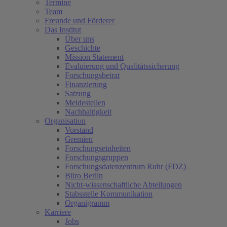
Termine
Team
Freunde und Förderer
Das Institut
Über uns
Geschichte
Mission Statement
Evaluierung und Qualitätssicherung
Forschungsbeirat
Finanzierung
Satzung
Meldestellen
Nachhaltigkeit
Organisation
Vorstand
Gremien
Forschungseinheiten
Forschungsgruppen
Forschungsdatenzentrum Ruhr (FDZ)
Büro Berlin
Nicht-wissenschaftliche Abteilungen
Stabsstelle Kommunikation
Organigramm
Karriere
Jobs