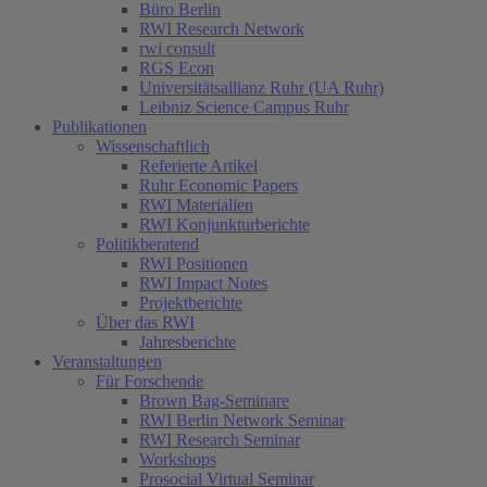
Büro Berlin
RWI Research Network
rwi consult
RGS Econ
Universitätsallianz Ruhr (UA Ruhr)
Leibniz Science Campus Ruhr
Publikationen
Wissenschaftlich
Referierte Artikel
Ruhr Economic Papers
RWI Materialien
RWI Konjunkturberichte
Politikberatend
RWI Positionen
RWI Impact Notes
Projektberichte
Über das RWI
Jahresberichte
Veranstaltungen
Für Forschende
Brown Bag-Seminare
RWI Berlin Network Seminar
RWI Research Seminar
Workshops
Prosocial Virtual Seminar