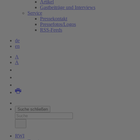
Artikel
Gastbeiträge und Interviews
Service
Pressekontakt
Pressefotos/Logos
RSS-Feeds
de
en
A
A
Suche schließen
RWI