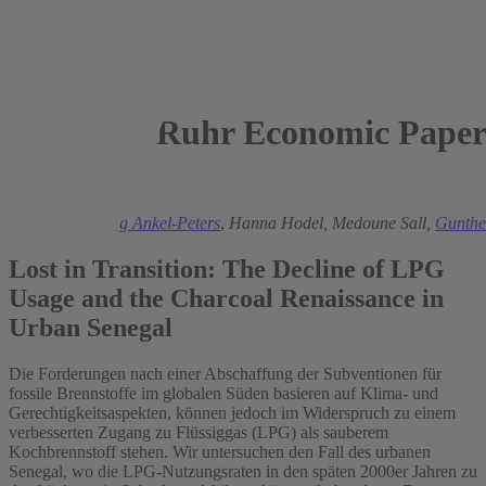
Ruhr Economic Paper
2024
Julian Rose
,
Jörg Ankel-Peters
,
Hanna Hodel,
Medoune Sall,
Gunthe
Lost in Transition: The Decline of LPG
Usage and the Charcoal Renaissance in
Urban Senegal
Die Forderungen nach einer Abschaffung der Subventionen für
fossile Brennstoffe im globalen Süden basieren auf Klima- und
Gerechtigkeitsaspekten, können jedoch im Widerspruch zu einem
verbesserten Zugang zu Flüssiggas (LPG) als sauberem
Kochbrennstoff stehen. Wir untersuchen den Fall des urbanen
Senegal, wo die LPG-Nutzungsraten in den späten 2000er Jahren zu