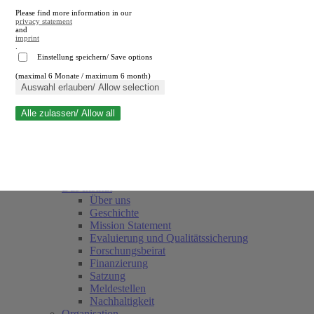
Please find more information in our
privacy statement
and
imprint
.
Einstellung speichern/ Save options
(maximal 6 Monate / maximum 6 month)
Suche schließen
Auswahl erlauben/ Allow selection
Alle zulassen/ Allow all
RWI
Termine
Team
Freunde und Förderer
Das Institut
Über uns
Geschichte
Mission Statement
Evaluierung und Qualitätssicherung
Forschungsbeirat
Finanzierung
Satzung
Meldestellen
Nachhaltigkeit
Organisation