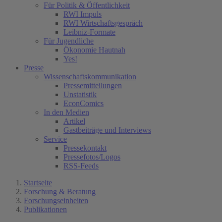
Für Politik & Öffentlichkeit
RWI Impuls
RWI Wirtschaftsgespräch
Leibniz-Formate
Für Jugendliche
Ökonomie Hautnah
Yes!
Presse
Wissenschaftskommunikation
Pressemitteilungen
Unstatistik
EconComics
In den Medien
Artikel
Gastbeiträge und Interviews
Service
Pressekontakt
Pressefotos/Logos
RSS-Feeds
Startseite
Forschung & Beratung
Forschungseinheiten
Publikationen