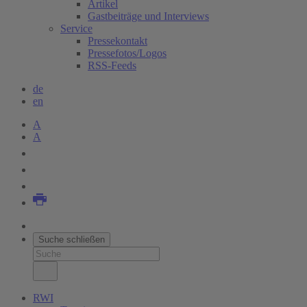
Artikel
Gastbeiträge und Interviews
Service
Pressekontakt
Pressefotos/Logos
RSS-Feeds
de
en
A
A
Suche schließen
RWI