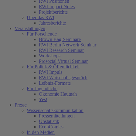
RWI Positionen
RWI Impact Notes
Projektberichte
Über das RWI
Jahresberichte
Veranstaltungen
Für Forschende
Brown Bag-Seminare
RWI Berlin Network Seminar
RWI Research Seminar
Workshops
Prosocial Virtual Seminar
Für Politik & Öffentlichkeit
RWI Impuls
RWI Wirtschaftsgespräch
Leibniz-Formate
Für Jugendliche
Ökonomie Hautnah
Yes!
Presse
Wissenschaftskommunikation
Pressemitteilungen
Unstatistik
EconComics
In den Medien