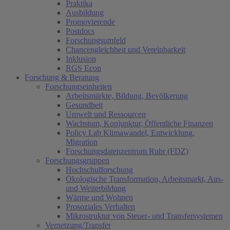
Praktika
Ausbildung
Promovierende
Postdocs
Forschungsumfeld
Chancengleichheit und Vereinbarkeit
Inklusion
RGS Econ
Forschung & Beratung
Forschungseinheiten
Arbeitsmärkte, Bildung, Bevölkerung
Gesundheit
Umwelt und Ressourcen
Wachstum, Konjunktur, Öffentliche Finanzen
Policy Lab Klimawandel, Entwicklung,
Migration
Forschungsdatenzentrum Ruhr (FDZ)
Forschungsgruppen
Hochschulforschung
Ökologische Transformation, Arbeitsmarkt, Aus-
und Weiterbildung
Wärme und Wohnen
Prosoziales Verhalten
Mikrostruktur von Steuer- und Transfersystemen
Vernetzung/Transfer