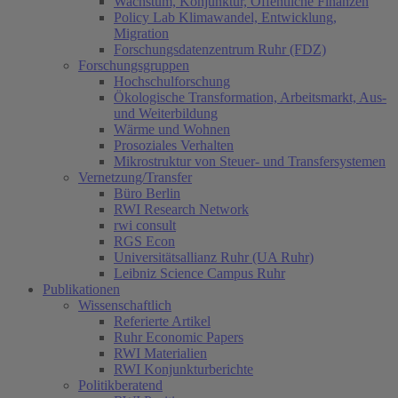
Wachstum, Konjunktur, Öffentliche Finanzen
Policy Lab Klimawandel, Entwicklung,
Migration
Forschungsdatenzentrum Ruhr (FDZ)
Forschungsgruppen
Hochschulforschung
Ökologische Transformation, Arbeitsmarkt, Aus-
und Weiterbildung
Wärme und Wohnen
Prosoziales Verhalten
Mikrostruktur von Steuer- und Transfersystemen
Vernetzung/Transfer
Büro Berlin
RWI Research Network
rwi consult
RGS Econ
Universitätsallianz Ruhr (UA Ruhr)
Leibniz Science Campus Ruhr
Publikationen
Wissenschaftlich
Referierte Artikel
Ruhr Economic Papers
RWI Materialien
RWI Konjunkturberichte
Politikberatend