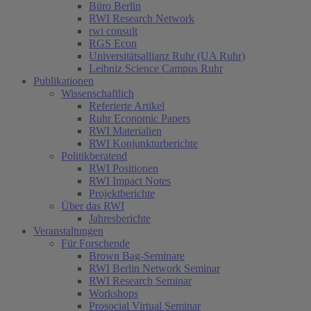
Büro Berlin
RWI Research Network
rwi consult
RGS Econ
Universitätsallianz Ruhr (UA Ruhr)
Leibniz Science Campus Ruhr
Publikationen
Wissenschaftlich
Referierte Artikel
Ruhr Economic Papers
RWI Materialien
RWI Konjunkturberichte
Politikberatend
RWI Positionen
RWI Impact Notes
Projektberichte
Über das RWI
Jahresberichte
Veranstaltungen
Für Forschende
Brown Bag-Seminare
RWI Berlin Network Seminar
RWI Research Seminar
Workshops
Prosocial Virtual Seminar