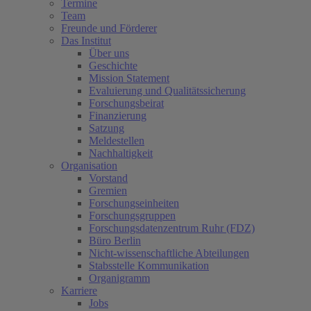
Termine
Team
Freunde und Förderer
Das Institut
Über uns
Geschichte
Mission Statement
Evaluierung und Qualitätssicherung
Forschungsbeirat
Finanzierung
Satzung
Meldestellen
Nachhaltigkeit
Organisation
Vorstand
Gremien
Forschungseinheiten
Forschungsgruppen
Forschungsdatenzentrum Ruhr (FDZ)
Büro Berlin
Nicht-wissenschaftliche Abteilungen
Stabsstelle Kommunikation
Organigramm
Karriere
Jobs