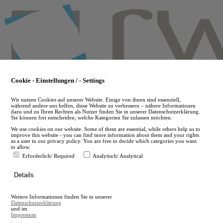
Skip
to
main
content
Cookie - Einstellungen / - Settings
Wir nutzen Cookies auf unserer Website. Einige von ihnen sind essenziell,
während andere uns helfen, diese Website zu verbessern – nähere Informationen
dazu und zu Ihren Rechten als Nutzer finden Sie in unserer Datenschutzerklärung.
Sie können frei entscheiden, welche Kategorien Sie zulassen möchten.
We use cookies on our website. Some of them are essential, while others help us to
improve this website - you can find more information about them and your rights
as a user in our privacy policy. You are free to decide which categories you want
to allow.
Erforderlich/ Required
Analytisch/ Analytical
de
Details
en
A
Weitere Informationen finden Sie in unserer
A
Datenschutzerklärung
und im
Impressum
.