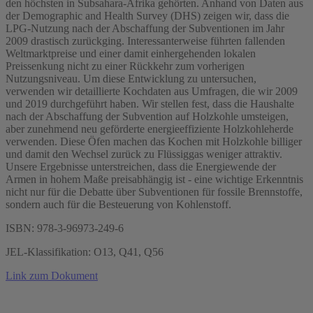
den höchsten in Subsahara-Afrika gehörten. Anhand von Daten aus
der Demographic and Health Survey (DHS) zeigen wir, dass die
LPG-Nutzung nach der Abschaffung der Subventionen im Jahr
2009 drastisch zurückging. Interessanterweise führten fallenden
Weltmarktpreise und einer damit einhergehenden lokalen
Preissenkung nicht zu einer Rückkehr zum vorherigen
Nutzungsniveau. Um diese Entwicklung zu untersuchen,
verwenden wir detaillierte Kochdaten aus Umfragen, die wir 2009
und 2019 durchgeführt haben. Wir stellen fest, dass die Haushalte
nach der Abschaffung der Subvention auf Holzkohle umsteigen,
aber zunehmend neu geförderte energieeffiziente Holzkohleherde
verwenden. Diese Öfen machen das Kochen mit Holzkohle billiger
und damit den Wechsel zurück zu Flüssiggas weniger attraktiv.
Unsere Ergebnisse unterstreichen, dass die Energiewende der
Armen in hohem Maße preisabhängig ist - eine wichtige Erkenntnis
nicht nur für die Debatte über Subventionen für fossile Brennstoffe,
sondern auch für die Besteuerung von Kohlenstoff.
ISBN: 978-3-96973-249-6
JEL-Klassifikation: O13, Q41, Q56
Link zum Dokument