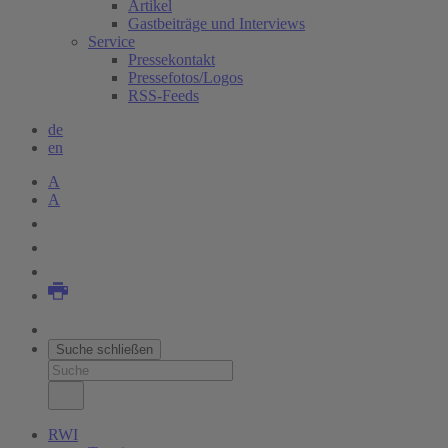
Artikel
Gastbeiträge und Interviews
Service
Pressekontakt
Pressefotos/Logos
RSS-Feeds
de
en
A
A
Suche schließen
RWI