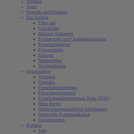
Termine
Team
Freunde und Förderer
Das Institut
Über uns
Geschichte
Mission Statement
Evaluierung und Qualitätssicherung
Forschungsbeirat
Finanzierung
Satzung
Meldestellen
Nachhaltigkeit
Organisation
Vorstand
Gremien
Forschungseinheiten
Forschungsgruppen
Forschungsdatenzentrum Ruhr (FDZ)
Büro Berlin
Nicht-wissenschaftliche Abteilungen
Stabsstelle Kommunikation
Organigramm
Karriere
Jobs