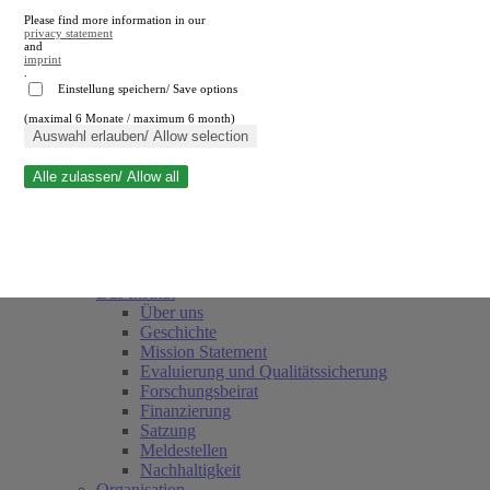
Please find more information in our
privacy statement
and
imprint
.
Einstellung speichern/ Save options
(maximal 6 Monate / maximum 6 month)
Suche schließen
Auswahl erlauben/ Allow selection
Alle zulassen/ Allow all
RWI
Termine
Team
Freunde und Förderer
Das Institut
Über uns
Geschichte
Mission Statement
Evaluierung und Qualitätssicherung
Forschungsbeirat
Finanzierung
Satzung
Meldestellen
Nachhaltigkeit
Organisation