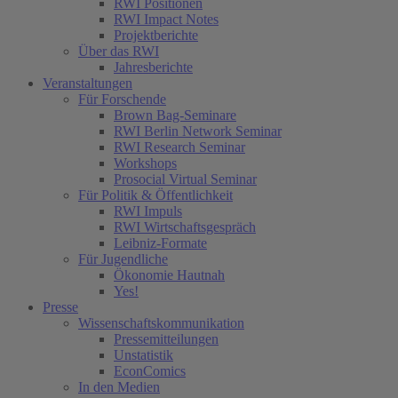
RWI Positionen
RWI Impact Notes
Projektberichte
Über das RWI
Jahresberichte
Veranstaltungen
Für Forschende
Brown Bag-Seminare
RWI Berlin Network Seminar
RWI Research Seminar
Workshops
Prosocial Virtual Seminar
Für Politik & Öffentlichkeit
RWI Impuls
RWI Wirtschaftsgespräch
Leibniz-Formate
Für Jugendliche
Ökonomie Hautnah
Yes!
Presse
Wissenschaftskommunikation
Pressemitteilungen
Unstatistik
EconComics
In den Medien