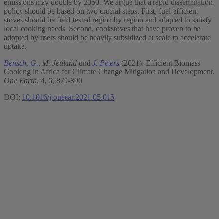
emissions may double by 2050. We argue that a rapid dissemination
policy should be based on two crucial steps. First, fuel-efficient
stoves should be field-tested region by region and adapted to satisfy
local cooking needs. Second, cookstoves that have proven to be
adopted by users should be heavily subsidized at scale to accelerate
uptake.
Bensch, G.
,
M. Jeuland
und
J. Peters
(2021), Efficient Biomass
Cooking in Africa for Climate Change Mitigation and Development.
One Earth
, 4, 6, 879-890
DOI:
10.1016/j.oneear.2021.05.015