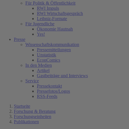
Für Politik & Öffentlichkeit
RWI Impuls
RWI Wirtschaftsgespräch
Leibniz-Formate
Für Jugendliche
Ökonomie Hautnah
Yes!
Presse
Wissenschaftskommunikation
Pressemitteilungen
Unstatistik
EconComics
In den Medien
Artikel
Gastbeiträge und Interviews
Service
Pressekontakt
Pressefotos/Logos
RSS-Feeds
Startseite
Forschung & Beratung
Forschungseinheiten
Publikationen