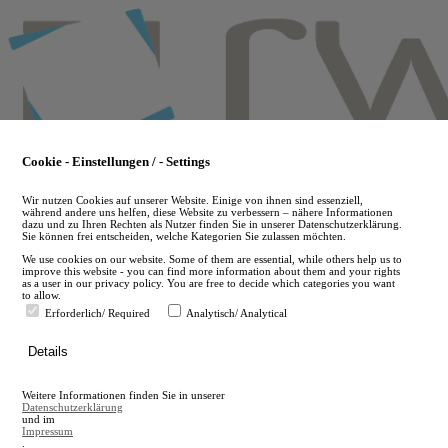
Skip
to
main
content
Cookie - Einstellungen / - Settings
Wir nutzen Cookies auf unserer Website. Einige von ihnen sind essenziell,
während andere uns helfen, diese Website zu verbessern – nähere Informationen
dazu und zu Ihren Rechten als Nutzer finden Sie in unserer Datenschutzerklärung.
Sie können frei entscheiden, welche Kategorien Sie zulassen möchten.
We use cookies on our website. Some of them are essential, while others help us to
improve this website - you can find more information about them and your rights
as a user in our privacy policy. You are free to decide which categories you want
to allow.
Erforderlich/ Required
Analytisch/ Analytical
de
Details
en
A
Weitere Informationen finden Sie in unserer
A
Datenschutzerklärung
und im
Impressum
.