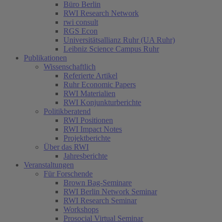
Büro Berlin
RWI Research Network
rwi consult
RGS Econ
Universitätsallianz Ruhr (UA Ruhr)
Leibniz Science Campus Ruhr
Publikationen
Wissenschaftlich
Referierte Artikel
Ruhr Economic Papers
RWI Materialien
RWI Konjunkturberichte
Politikberatend
RWI Positionen
RWI Impact Notes
Projektberichte
Über das RWI
Jahresberichte
Veranstaltungen
Für Forschende
Brown Bag-Seminare
RWI Berlin Network Seminar
RWI Research Seminar
Workshops
Prosocial Virtual Seminar