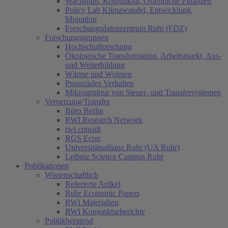
Wachstum, Konjunktur, Öffentliche Finanzen
Policy Lab Klimawandel, Entwicklung,
Migration
Forschungsdatenzentrum Ruhr (FDZ)
Forschungsgruppen
Hochschulforschung
Ökologische Transformation, Arbeitsmarkt, Aus-
und Weiterbildung
Wärme und Wohnen
Prosoziales Verhalten
Mikrostruktur von Steuer- und Transfersystemen
Vernetzung/Transfer
Büro Berlin
RWI Research Network
rwi consult
RGS Econ
Universitätsallianz Ruhr (UA Ruhr)
Leibniz Science Campus Ruhr
Publikationen
Wissenschaftlich
Referierte Artikel
Ruhr Economic Papers
RWI Materialien
RWI Konjunkturberichte
Politikberatend