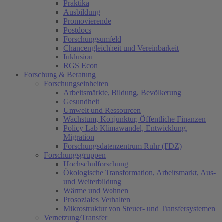
Praktika
Ausbildung
Promovierende
Postdocs
Forschungsumfeld
Chancengleichheit und Vereinbarkeit
Inklusion
RGS Econ
Forschung & Beratung
Forschungseinheiten
Arbeitsmärkte, Bildung, Bevölkerung
Gesundheit
Umwelt und Ressourcen
Wachstum, Konjunktur, Öffentliche Finanzen
Policy Lab Klimawandel, Entwicklung,
Migration
Forschungsdatenzentrum Ruhr (FDZ)
Forschungsgruppen
Hochschulforschung
Ökologische Transformation, Arbeitsmarkt, Aus-
und Weiterbildung
Wärme und Wohnen
Prosoziales Verhalten
Mikrostruktur von Steuer- und Transfersystemen
Vernetzung/Transfer