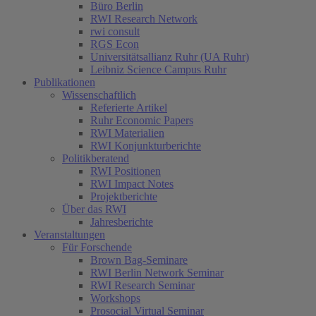
Büro Berlin
RWI Research Network
rwi consult
RGS Econ
Universitätsallianz Ruhr (UA Ruhr)
Leibniz Science Campus Ruhr
Publikationen
Wissenschaftlich
Referierte Artikel
Ruhr Economic Papers
RWI Materialien
RWI Konjunkturberichte
Politikberatend
RWI Positionen
RWI Impact Notes
Projektberichte
Über das RWI
Jahresberichte
Veranstaltungen
Für Forschende
Brown Bag-Seminare
RWI Berlin Network Seminar
RWI Research Seminar
Workshops
Prosocial Virtual Seminar