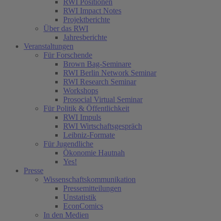
RWI Positionen
RWI Impact Notes
Projektberichte
Über das RWI
Jahresberichte
Veranstaltungen
Für Forschende
Brown Bag-Seminare
RWI Berlin Network Seminar
RWI Research Seminar
Workshops
Prosocial Virtual Seminar
Für Politik & Öffentlichkeit
RWI Impuls
RWI Wirtschaftsgespräch
Leibniz-Formate
Für Jugendliche
Ökonomie Hautnah
Yes!
Presse
Wissenschaftskommunikation
Pressemitteilungen
Unstatistik
EconComics
In den Medien