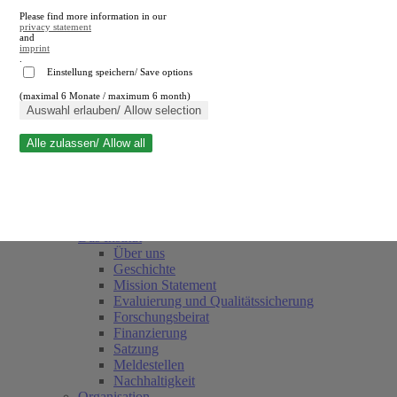
Please find more information in our
privacy statement
and
imprint
.
Einstellung speichern/ Save options
(maximal 6 Monate / maximum 6 month)
Suche schließen
Auswahl erlauben/ Allow selection
Alle zulassen/ Allow all
RWI
Termine
Team
Freunde und Förderer
Das Institut
Über uns
Geschichte
Mission Statement
Evaluierung und Qualitätssicherung
Forschungsbeirat
Finanzierung
Satzung
Meldestellen
Nachhaltigkeit
Organisation