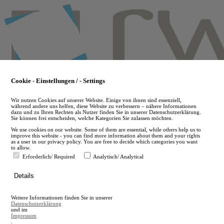
Skip
to
main
content
Cookie - Einstellungen / - Settings
Wir nutzen Cookies auf unserer Website. Einige von ihnen sind essenziell,
während andere uns helfen, diese Website zu verbessern – nähere Informationen
dazu und zu Ihren Rechten als Nutzer finden Sie in unserer Datenschutzerklärung.
Sie können frei entscheiden, welche Kategorien Sie zulassen möchten.
We use cookies on our website. Some of them are essential, while others help us to
improve this website - you can find more information about them and your rights
as a user in our privacy policy. You are free to decide which categories you want
to allow.
Erforderlich/ Required
Analytisch/ Analytical
de
Details
en
A
Weitere Informationen finden Sie in unserer
A
Datenschutzerklärung
und im
Impressum
.