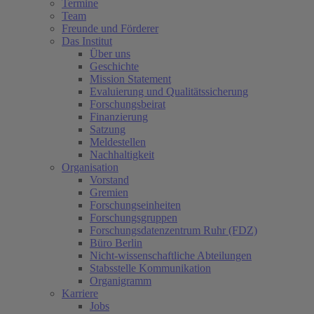
Termine
Team
Freunde und Förderer
Das Institut
Über uns
Geschichte
Mission Statement
Evaluierung und Qualitätssicherung
Forschungsbeirat
Finanzierung
Satzung
Meldestellen
Nachhaltigkeit
Organisation
Vorstand
Gremien
Forschungseinheiten
Forschungsgruppen
Forschungsdatenzentrum Ruhr (FDZ)
Büro Berlin
Nicht-wissenschaftliche Abteilungen
Stabsstelle Kommunikation
Organigramm
Karriere
Jobs