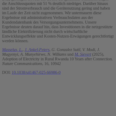
die Anschlussquoten mit 51 % deutlich niedriger. Darüber hinaus
sind der Stromverbrauch und die Gerätenutzung gering und haben
im Laufe der Zeit nicht zugenommen. Wir untermauern diese
Ergebnisse mit administrativen Verbrauchsdaten aus der
Kundendatenbank des Versorgungsunternehmens. Unsere
Ergebnisse deuten darauf hin, dass Investitionen in die netzgestützte
ländliche Elektrifizierung nicht durch wirtschaftliche
Entwicklungseffekte und Kosten-Nutzen-Erwägungen gerechtfertigt
werden können.
Masselus, L.
,
J. Ankel-Peters
,
G. Gonzalez Sutil
,
V. Modi
,
J.
Mugyenyi
,
A. Munyehirwe
,
N. Williams
und
M. Sievert
(2025),
Adoption of Electricity in Rural Rwanda 10 Years after Connection.
Nature Communications
, 16, 10942
DOI:
10.1038/s41467-025-66986-0