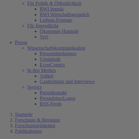
Für Politik & Öffentlichkeit
RWI Impuls
RWI Wirtschaftsgespräch
Leibniz-Formate
Für Jugendliche
Ökonomie Hautnah
Yes!
Presse
Wissenschaftskommunikation
Pressemitteilungen
Unstatistik
EconComics
In den Medien
Artikel
Gastbeiträge und Interviews
Service
Pressekontakt
Pressefotos/Logos
RSS-Feeds
Startseite
Forschung & Beratung
Forschungseinheiten
Publikationen