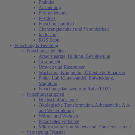
Praktika
Ausbildung
Promovierende
Postdocs
Forschungsumfeld
Chancengleichheit und Vereinbarkeit
Inklusion
RGS Econ
Forschung & Beratung
Forschungseinheiten
Arbeitsmärkte, Bildung, Bevölkerung
Gesundheit
Umwelt und Ressourcen
Wachstum, Konjunktur, Öffentliche Finanzen
Policy Lab Klimawandel, Entwicklung,
Migration
Forschungsdatenzentrum Ruhr (FDZ)
Forschungsgruppen
Hochschulforschung
Ökologische Transformation, Arbeitsmarkt, Aus-
und Weiterbildung
Wärme und Wohnen
Prosoziales Verhalten
Mikrostruktur von Steuer- und Transfersystemen
Vernetzung/Transfer