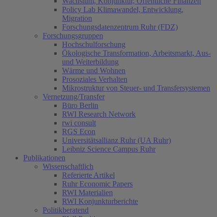
Wachstum, Konjunktur, Öffentliche Finanzen
Policy Lab Klimawandel, Entwicklung,
Migration
Forschungsdatenzentrum Ruhr (FDZ)
Forschungsgruppen
Hochschulforschung
Ökologische Transformation, Arbeitsmarkt, Aus-
und Weiterbildung
Wärme und Wohnen
Prosoziales Verhalten
Mikrostruktur von Steuer- und Transfersystemen
Vernetzung/Transfer
Büro Berlin
RWI Research Network
rwi consult
RGS Econ
Universitätsallianz Ruhr (UA Ruhr)
Leibniz Science Campus Ruhr
Publikationen
Wissenschaftlich
Referierte Artikel
Ruhr Economic Papers
RWI Materialien
RWI Konjunkturberichte
Politikberatend