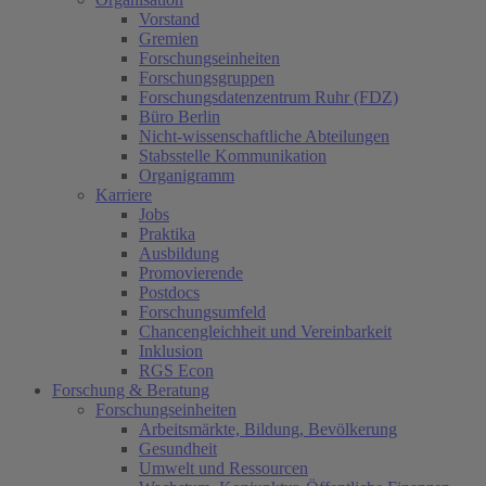
Vorstand
Gremien
Forschungseinheiten
Forschungsgruppen
Forschungsdatenzentrum Ruhr (FDZ)
Büro Berlin
Nicht-wissenschaftliche Abteilungen
Stabsstelle Kommunikation
Organigramm
Karriere
Jobs
Praktika
Ausbildung
Promovierende
Postdocs
Forschungsumfeld
Chancengleichheit und Vereinbarkeit
Inklusion
RGS Econ
Forschung & Beratung
Forschungseinheiten
Arbeitsmärkte, Bildung, Bevölkerung
Gesundheit
Umwelt und Ressourcen