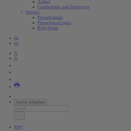
Artikel
Gastbeiträge und Interviews
Service
Pressekontakt
Pressefotos/Logos
RSS-Feeds
de
en
A
A
Suche schließen
RWI