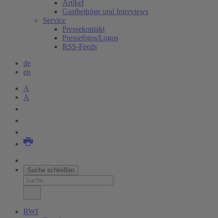
Artikel
Gastbeiträge und Interviews
Service
Pressekontakt
Pressefotos/Logos
RSS-Feeds
de
en
A
A
Suche schließen
RWI