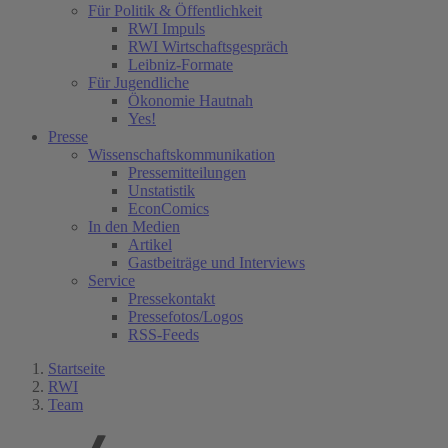
Für Politik & Öffentlichkeit
RWI Impuls
RWI Wirtschaftsgespräch
Leibniz-Formate
Für Jugendliche
Ökonomie Hautnah
Yes!
Presse
Wissenschaftskommunikation
Pressemitteilungen
Unstatistik
EconComics
In den Medien
Artikel
Gastbeiträge und Interviews
Service
Pressekontakt
Pressefotos/Logos
RSS-Feeds
Startseite
RWI
Team