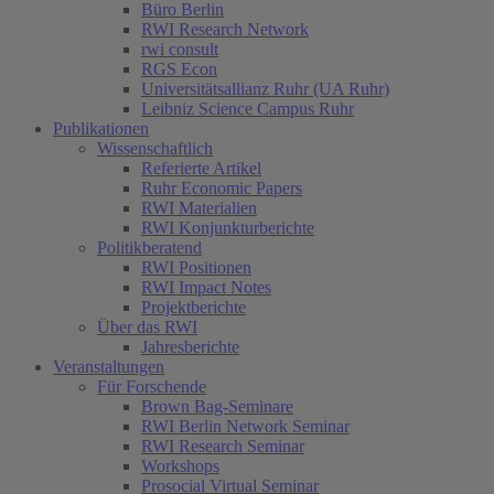
Büro Berlin
RWI Research Network
rwi consult
RGS Econ
Universitätsallianz Ruhr (UA Ruhr)
Leibniz Science Campus Ruhr
Publikationen
Wissenschaftlich
Referierte Artikel
Ruhr Economic Papers
RWI Materialien
RWI Konjunkturberichte
Politikberatend
RWI Positionen
RWI Impact Notes
Projektberichte
Über das RWI
Jahresberichte
Veranstaltungen
Für Forschende
Brown Bag-Seminare
RWI Berlin Network Seminar
RWI Research Seminar
Workshops
Prosocial Virtual Seminar