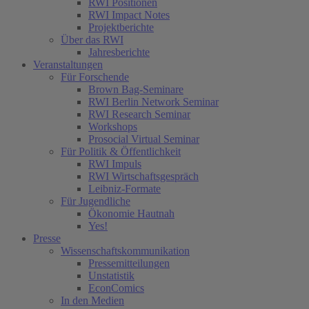
RWI Positionen
RWI Impact Notes
Projektberichte
Über das RWI
Jahresberichte
Veranstaltungen
Für Forschende
Brown Bag-Seminare
RWI Berlin Network Seminar
RWI Research Seminar
Workshops
Prosocial Virtual Seminar
Für Politik & Öffentlichkeit
RWI Impuls
RWI Wirtschaftsgespräch
Leibniz-Formate
Für Jugendliche
Ökonomie Hautnah
Yes!
Presse
Wissenschaftskommunikation
Pressemitteilungen
Unstatistik
EconComics
In den Medien