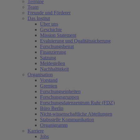
Termine
Team
Freunde und Förderer
Das Institut
Über uns
Geschichte
Mission Statement
Evaluierung und Qualitätssicherung
Forschungsbeirat
Finanzierung
Satzung
Meldestellen
Nachhaltigkeit
Organisation
Vorstand
Gremien
Forschungseinheiten
Forschungsgruppen
Forschungsdatenzentrum Ruhr (FDZ)
Büro Berlin
Nicht-wissenschaftliche Abteilungen
Stabsstelle Kommunikation
Organigramm
Karriere
Jobs