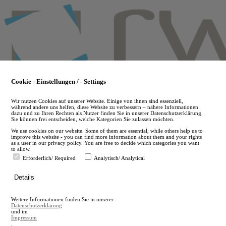
Skip
to
main
content
Cookie - Einstellungen / - Settings
Wir nutzen Cookies auf unserer Website. Einige von ihnen sind essenziell,
während andere uns helfen, diese Website zu verbessern – nähere Informationen
dazu und zu Ihren Rechten als Nutzer finden Sie in unserer Datenschutzerklärung.
Sie können frei entscheiden, welche Kategorien Sie zulassen möchten.
We use cookies on our website. Some of them are essential, while others help us to
improve this website - you can find more information about them and your rights
as a user in our privacy policy. You are free to decide which categories you want
to allow.
Erforderlich/ Required
Analytisch/ Analytical
de
Details
en
A
Weitere Informationen finden Sie in unserer
A
Datenschutzerklärung
und im
Impressum
.