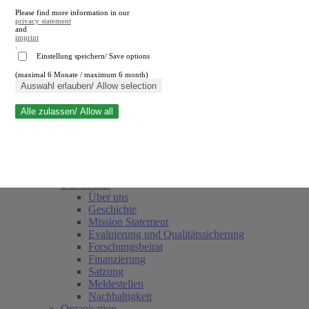
Please find more information in our
privacy statement
and
imprint
.
Einstellung speichern/ Save options
(maximal 6 Monate / maximum 6 month)
Suche schließen
Auswahl erlauben/ Allow selection
Alle zulassen/ Allow all
RWI
Termine
Team
Freunde und Förderer
Das Institut
Über uns
Geschichte
Mission Statement
Evaluierung und Qualitätssicherung
Forschungsbeirat
Finanzierung
Satzung
Meldestellen
Nachhaltigkeit
Organisation