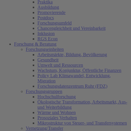
Praktika
Ausbildung
Promovierende
Postdocs
Forschungsumfeld
Chancengleichheit und Vereinbarkeit
Inklusion
RGS Econ
Forschung & Beratung
Forschungseinheiten
Arbeitsmärkte, Bildung, Bevölkerung
Gesundheit
Umwelt und Ressourcen
Wachstum, Konjunktur, Öffentliche Finanzen
Policy Lab Klimawandel, Entwicklung,
Migration
Forschungsdatenzentrum Ruhr (FDZ)
Forschungsgruppen
Hochschulforschung
Ökologische Transformation, Arbeitsmarkt, Aus-
und Weiterbildung
Wärme und Wohnen
Prosoziales Verhalten
Mikrostruktur von Steuer- und Transfersystemen
Vernetzung/Transfer