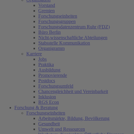
Vorstand
Gremien
Forschungseinheiten
Forschungsgruppen
Forschungsdatenzentrum Ruhr (FDZ)
Büro Berlin
Nicht-wissenschaftliche Abteilungen
Stabsstelle Kommunikation
Organigramm
Karriere
Jobs
Praktika
Ausbildung
Promovierende
Postdocs
Forschungsumfeld
Chancengleichheit und Vereinbarkeit
Inklusion
RGS Econ
Forschung & Beratung
Forschungseinheiten
Arbeitsmärkte, Bildung, Bevölkerung
Gesundheit
Umwelt und Ressourcen