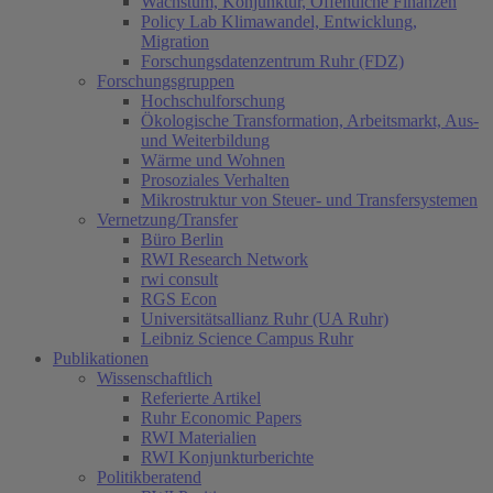
Wachstum, Konjunktur, Öffentliche Finanzen
Policy Lab Klimawandel, Entwicklung,
Migration
Forschungsdatenzentrum Ruhr (FDZ)
Forschungsgruppen
Hochschulforschung
Ökologische Transformation, Arbeitsmarkt, Aus-
und Weiterbildung
Wärme und Wohnen
Prosoziales Verhalten
Mikrostruktur von Steuer- und Transfersystemen
Vernetzung/Transfer
Büro Berlin
RWI Research Network
rwi consult
RGS Econ
Universitätsallianz Ruhr (UA Ruhr)
Leibniz Science Campus Ruhr
Publikationen
Wissenschaftlich
Referierte Artikel
Ruhr Economic Papers
RWI Materialien
RWI Konjunkturberichte
Politikberatend