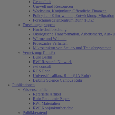
Gesundheit
Umwelt und Ressourcen
Wachstum, Konjunktur, Öffentliche Finanzen
Policy Lab Klimawandel, Entwicklung, Migration
Forschungsdatenzentrum Ruhr (FDZ)
Forschungsgruppen
Hochschulforschung
Ökologische Transformation, Arbeitsmarkt, Aus- 
Wärme und Wohnen
Prosoziales Verhalten
Mikrostruktur von Steuer- und Transfersystemen
Vernetzung/Transfer
Büro Berlin
RWI Research Network
rwi consult
RGS Econ
Universitätsallianz Ruhr (UA Ruhr)
Leibniz Science Campus Ruhr
Publikationen
Wissenschaftlich
Referierte Artikel
Ruhr Economic Papers
RWI Materialien
RWI Konjunkturberichte
Politikberatend