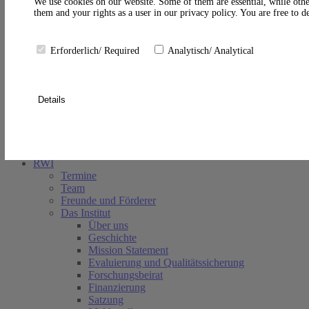
A
We use cookies on our website. Some of them are essential, while othe
them and your rights as a user in our privacy policy. You are free to 
Erforderlich/ Required
Analytisch/ Analytical
Details
Suche schließen
RWI
Termine
Team
Freunde und Förderer
Das Institut
Über uns
Geschichte
Mission Statement
Evaluierung und Qualitätssicherung
Forschungsbeirat
Finanzierung
Satzung