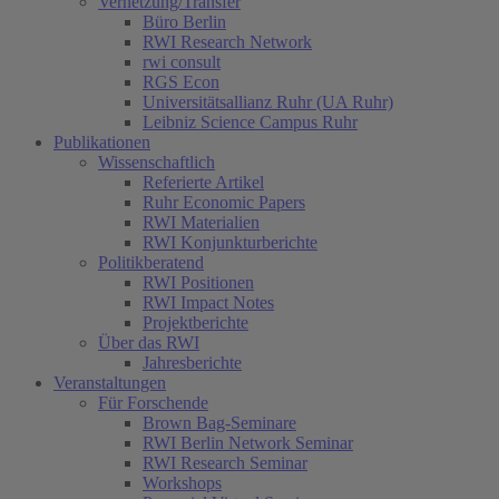
Vernetzung/Transfer
Büro Berlin
RWI Research Network
rwi consult
RGS Econ
Universitätsallianz Ruhr (UA Ruhr)
Leibniz Science Campus Ruhr
Publikationen
Wissenschaftlich
Referierte Artikel
Ruhr Economic Papers
RWI Materialien
RWI Konjunkturberichte
Politikberatend
RWI Positionen
RWI Impact Notes
Projektberichte
Über das RWI
Jahresberichte
Veranstaltungen
Für Forschende
Brown Bag-Seminare
RWI Berlin Network Seminar
RWI Research Seminar
Workshops