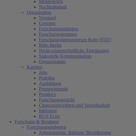
Meldestellen
Nachhaltigkeit
Organisation
Vorstand
Gremien
Forschungseinheiten
Forschungsgruppen
Forschungsdatenzentrum Ruhr (FDZ)
Büro Berlin
Nicht-wissenschaftliche Abteilungen
Stabsstelle Kommunikation
Organigramm
Karriere
Jobs
Praktika
Ausbildung
Promovierende
Postdocs
Forschungsumfeld
Chancengleichheit und Vereinbarkeit
Inklusion
RGS Econ
Forschung & Beratung
Forschungseinheiten
Arbeitsmärkte, Bildung, Bevölkerung