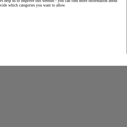
rs help us to improve this website - you can find more information about
decide which categories you want to allow.