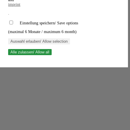
imprint
.
Einstellung speichern/ Save options
(maximal 6 Monate / maximum 6 month)
Auswahl erlauben/ Allow selection
Alle zulassen/ Allow all