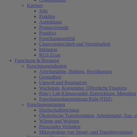
Karriere
Jobs
Praktika
Ausbildung
Promovierende
Postdocs
Forschungsumfeld
Chancengleichheit und Vereinbarkeit
Inklusion
RGS Econ
Forschung & Beratung
Forschungseinheiten
Arbeitsmärkte, Bildung, Bevölkerung
Gesundheit
Umwelt und Ressourcen
Wachstum, Konjunktur, Öffentliche Finanzen
Policy Lab Klimawandel, Entwicklung, Migration
Forschungsdatenzentrum Ruhr (FDZ)
Forschungsgruppen
Hochschulforschung
Ökologische Transformation, Arbeitsmarkt, Aus- 
Wärme und Wohnen
Prosoziales Verhalten
Mikrostruktur von Steuer- und Transfersystemen