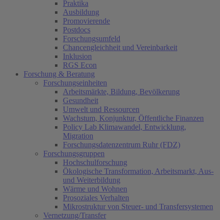
Praktika
Ausbildung
Promovierende
Postdocs
Forschungsumfeld
Chancengleichheit und Vereinbarkeit
Inklusion
RGS Econ
Forschung & Beratung
Forschungseinheiten
Arbeitsmärkte, Bildung, Bevölkerung
Gesundheit
Umwelt und Ressourcen
Wachstum, Konjunktur, Öffentliche Finanzen
Policy Lab Klimawandel, Entwicklung,
Migration
Forschungsdatenzentrum Ruhr (FDZ)
Forschungsgruppen
Hochschulforschung
Ökologische Transformation, Arbeitsmarkt, Aus-
und Weiterbildung
Wärme und Wohnen
Prosoziales Verhalten
Mikrostruktur von Steuer- und Transfersystemen
Vernetzung/Transfer