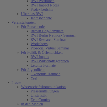
RWI Positionen
RWI Impact Notes
Projektberichte
Über das RWI
Jahresberichte
Veranstaltungen
Für Forschende
Brown Bag-Seminare
RWI Berlin Network Seminar
RWI Research Seminar
Workshops
Prosocial Virtual Seminar
Für Politik & Öffentlichkeit
RWI Impuls
RWI Wirtschaftsgespräch
Leibniz-Formate
Für Jugendliche
Ökonomie Hautnah
Yes!
Presse
Wissenschaftskommunikation
Pressemitteilungen
Unstatistik
EconComics
In den Medien