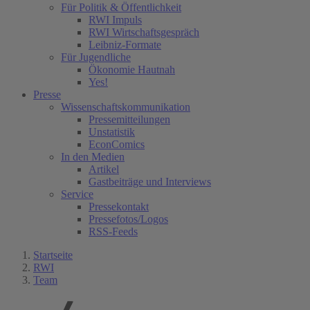
Für Politik & Öffentlichkeit
RWI Impuls
RWI Wirtschaftsgespräch
Leibniz-Formate
Für Jugendliche
Ökonomie Hautnah
Yes!
Presse
Wissenschaftskommunikation
Pressemitteilungen
Unstatistik
EconComics
In den Medien
Artikel
Gastbeiträge und Interviews
Service
Pressekontakt
Pressefotos/Logos
RSS-Feeds
Startseite
RWI
Team