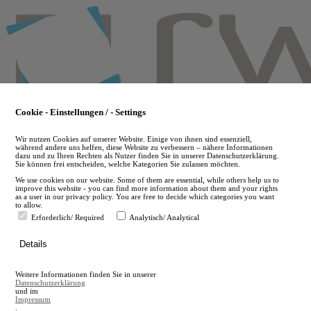
Skip
to
main
content
Cookie - Einstellungen / - Settings
Wir nutzen Cookies auf unserer Website. Einige von ihnen sind essenziell,
während andere uns helfen, diese Website zu verbessern – nähere Informationen
dazu und zu Ihren Rechten als Nutzer finden Sie in unserer Datenschutzerklärung.
Sie können frei entscheiden, welche Kategorien Sie zulassen möchten.
We use cookies on our website. Some of them are essential, while others help us to
improve this website - you can find more information about them and your rights
as a user in our privacy policy. You are free to decide which categories you want
to allow.
Erforderlich/ Required
Analytisch/ Analytical
de
Details
en
A
Weitere Informationen finden Sie in unserer
A
Datenschutzerklärung
und im
Impressum
.