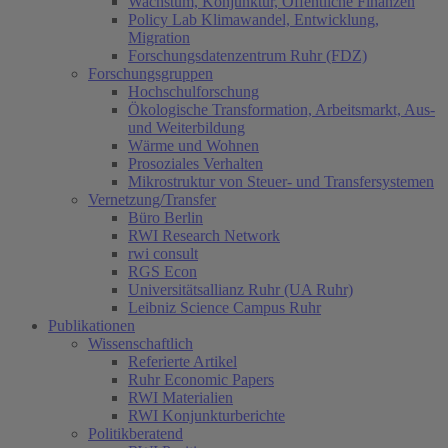
Wachstum, Konjunktur, Öffentliche Finanzen
Policy Lab Klimawandel, Entwicklung,
Migration
Forschungsdatenzentrum Ruhr (FDZ)
Forschungsgruppen
Hochschulforschung
Ökologische Transformation, Arbeitsmarkt, Aus-
und Weiterbildung
Wärme und Wohnen
Prosoziales Verhalten
Mikrostruktur von Steuer- und Transfersystemen
Vernetzung/Transfer
Büro Berlin
RWI Research Network
rwi consult
RGS Econ
Universitätsallianz Ruhr (UA Ruhr)
Leibniz Science Campus Ruhr
Publikationen
Wissenschaftlich
Referierte Artikel
Ruhr Economic Papers
RWI Materialien
RWI Konjunkturberichte
Politikberatend