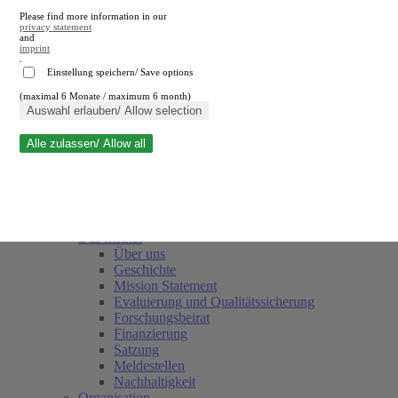
Please find more information in our
privacy statement
and
imprint
.
Einstellung speichern/ Save options
(maximal 6 Monate / maximum 6 month)
Suche schließen
Auswahl erlauben/ Allow selection
Alle zulassen/ Allow all
RWI
Termine
Team
Freunde und Förderer
Das Institut
Über uns
Geschichte
Mission Statement
Evaluierung und Qualitätssicherung
Forschungsbeirat
Finanzierung
Satzung
Meldestellen
Nachhaltigkeit
Organisation