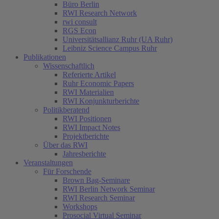
Büro Berlin
RWI Research Network
rwi consult
RGS Econ
Universitätsallianz Ruhr (UA Ruhr)
Leibniz Science Campus Ruhr
Publikationen
Wissenschaftlich
Referierte Artikel
Ruhr Economic Papers
RWI Materialien
RWI Konjunkturberichte
Politikberatend
RWI Positionen
RWI Impact Notes
Projektberichte
Über das RWI
Jahresberichte
Veranstaltungen
Für Forschende
Brown Bag-Seminare
RWI Berlin Network Seminar
RWI Research Seminar
Workshops
Prosocial Virtual Seminar