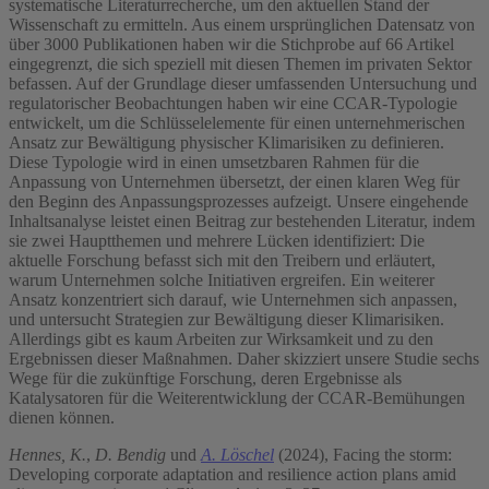
systematische Literaturrecherche, um den aktuellen Stand der
Wissenschaft zu ermitteln. Aus einem ursprünglichen Datensatz von
über 3000 Publikationen haben wir die Stichprobe auf 66 Artikel
eingegrenzt, die sich speziell mit diesen Themen im privaten Sektor
befassen. Auf der Grundlage dieser umfassenden Untersuchung und
regulatorischer Beobachtungen haben wir eine CCAR-Typologie
entwickelt, um die Schlüsselelemente für einen unternehmerischen
Ansatz zur Bewältigung physischer Klimarisiken zu definieren.
Diese Typologie wird in einen umsetzbaren Rahmen für die
Anpassung von Unternehmen übersetzt, der einen klaren Weg für
den Beginn des Anpassungsprozesses aufzeigt. Unsere eingehende
Inhaltsanalyse leistet einen Beitrag zur bestehenden Literatur, indem
sie zwei Hauptthemen und mehrere Lücken identifiziert: Die
aktuelle Forschung befasst sich mit den Treibern und erläutert,
warum Unternehmen solche Initiativen ergreifen. Ein weiterer
Ansatz konzentriert sich darauf, wie Unternehmen sich anpassen,
und untersucht Strategien zur Bewältigung dieser Klimarisiken.
Allerdings gibt es kaum Arbeiten zur Wirksamkeit und zu den
Ergebnissen dieser Maßnahmen. Daher skizziert unsere Studie sechs
Wege für die zukünftige Forschung, deren Ergebnisse als
Katalysatoren für die Weiterentwicklung der CCAR-Bemühungen
dienen können.
Hennes, K.
,
D. Bendig
und
A. Löschel
(2024), Facing the storm:
Developing corporate adaptation and resilience action plans amid