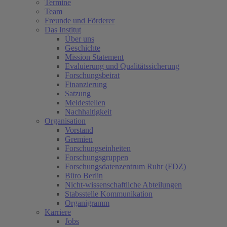
Termine
Team
Freunde und Förderer
Das Institut
Über uns
Geschichte
Mission Statement
Evaluierung und Qualitätssicherung
Forschungsbeirat
Finanzierung
Satzung
Meldestellen
Nachhaltigkeit
Organisation
Vorstand
Gremien
Forschungseinheiten
Forschungsgruppen
Forschungsdatenzentrum Ruhr (FDZ)
Büro Berlin
Nicht-wissenschaftliche Abteilungen
Stabsstelle Kommunikation
Organigramm
Karriere
Jobs