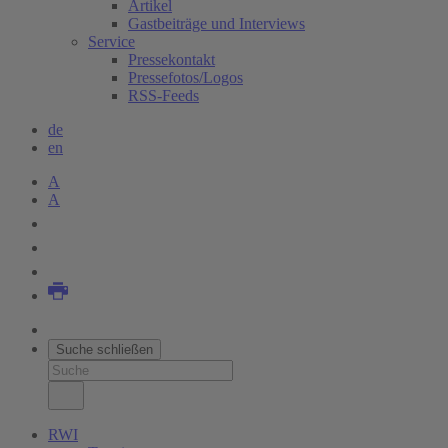
Artikel
Gastbeiträge und Interviews
Service
Pressekontakt
Pressefotos/Logos
RSS-Feeds
de
en
A
A
Suche schließen
RWI