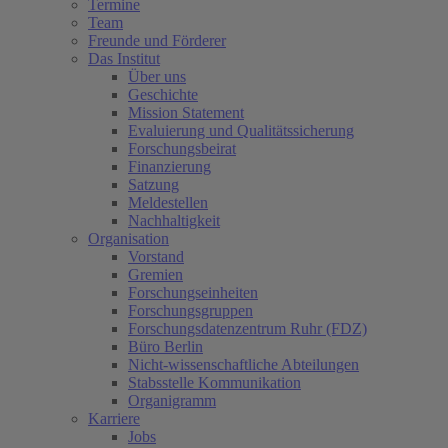
Termine
Team
Freunde und Förderer
Das Institut
Über uns
Geschichte
Mission Statement
Evaluierung und Qualitätssicherung
Forschungsbeirat
Finanzierung
Satzung
Meldestellen
Nachhaltigkeit
Organisation
Vorstand
Gremien
Forschungseinheiten
Forschungsgruppen
Forschungsdatenzentrum Ruhr (FDZ)
Büro Berlin
Nicht-wissenschaftliche Abteilungen
Stabsstelle Kommunikation
Organigramm
Karriere
Jobs