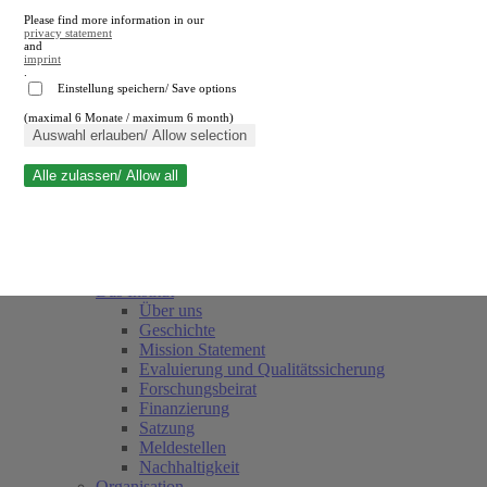
Please find more information in our
privacy statement
and
imprint
.
Einstellung speichern/ Save options
(maximal 6 Monate / maximum 6 month)
Suche schließen
Auswahl erlauben/ Allow selection
Alle zulassen/ Allow all
RWI
Termine
Team
Freunde und Förderer
Das Institut
Über uns
Geschichte
Mission Statement
Evaluierung und Qualitätssicherung
Forschungsbeirat
Finanzierung
Satzung
Meldestellen
Nachhaltigkeit
Organisation