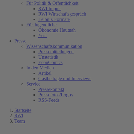
Für Politik & Öffentlichkeit
RWI Impuls
RWI Wirtschaftsgespräch
Leibniz-Formate
Für Jugendliche
Ökonomie Hautnah
Yes!
Presse
Wissenschaftskommunikation
Pressemitteilungen
Unstatistik
EconComics
In den Medien
Artikel
Gastbeiträge und Interviews
Service
Pressekontakt
Pressefotos/Logos
RSS-Feeds
Startseite
RWI
Team