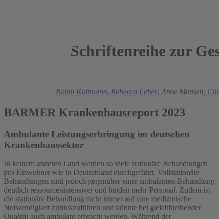
Schriftenreihe zur Ge
2023
Boris Augurzky
,
Robin Kottmann
,
Rebecca Leber
,
Anne Mensen,
Chr
BARMER Krankenhausreport 2023
Ambulante Leistungserbringung im deutschen
Krankenhaussektor
In keinem anderen Land werden so viele stationäre Behandlungen
pro Einwohner wie in Deutschland durchgeführt. Vollstationäre
Behandlungen sind jedoch gegenüber einer ambulanten Behandlung
deutlich ressourcenintensiver und binden mehr Personal. Zudem ist
die stationäre Behandlung nicht immer auf eine medizinische
Notwendigkeit zurückzuführen und könnte bei gleichbleibender
Qualität auch ambulant erbracht werden. Während der