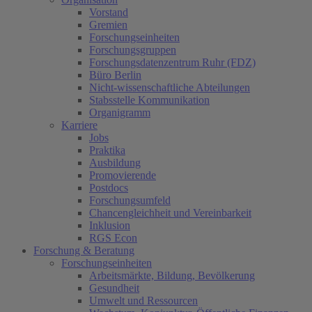
Vorstand
Gremien
Forschungseinheiten
Forschungsgruppen
Forschungsdatenzentrum Ruhr (FDZ)
Büro Berlin
Nicht-wissenschaftliche Abteilungen
Stabsstelle Kommunikation
Organigramm
Karriere
Jobs
Praktika
Ausbildung
Promovierende
Postdocs
Forschungsumfeld
Chancengleichheit und Vereinbarkeit
Inklusion
RGS Econ
Forschung & Beratung
Forschungseinheiten
Arbeitsmärkte, Bildung, Bevölkerung
Gesundheit
Umwelt und Ressourcen