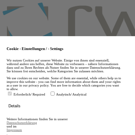
Skip
to
main
content
Cookie - Einstellungen / - Settings
Wir nutzen Cookies auf unserer Website. Einige von ihnen sind essenziell,
während andere uns helfen, diese Website zu verbessern – nähere Informationen
dazu und zu Ihren Rechten als Nutzer finden Sie in unserer Datenschutzerklärung.
Sie können frei entscheiden, welche Kategorien Sie zulassen möchten.
We use cookies on our website. Some of them are essential, while others help us to
improve this website - you can find more information about them and your rights
as a user in our privacy policy. You are free to decide which categories you want
to allow.
Erforderlich/ Required
Analytisch/ Analytical
de
Details
en
A
Weitere Informationen finden Sie in unserer
A
Datenschutzerklärung
und im
Impressum
.