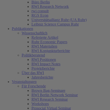
Büro Berlin
RWI Research Network
rwi consult
RGS Econ
Universitätsallianz Ruhr (UA Ruhr)
Leibniz Science Campus Ruhr
Publikationen
Wissenschaftlich
Referierte Artikel
Ruhr Economic Papers
RWI Materialien
RWI Konjunkturberichte
Politikberatend
RWI Positionen
RWI Impact Notes
Projektberichte
Über das RWI
Jahresberichte
Veranstaltungen
Für Forschende
Brown Bag-Seminare
RWI Berlin Network Seminar
RWI Research Seminar
Workshops
Prosocial Virtual Seminar