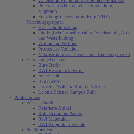
Wachstum, Konjunktur, Öffentliche Finanzen
Policy Lab Klimawandel, Entwicklung,
Migration
Forschungsdatenzentrum Ruhr (FDZ)
Forschungsgruppen
Hochschulforschung
Ökologische Transformation, Arbeitsmarkt, Aus-
und Weiterbildung
Wärme und Wohnen
Prosoziales Verhalten
Mikrostruktur von Steuer- und Transfersystemen
Vernetzung/Transfer
Büro Berlin
RWI Research Network
rwi consult
RGS Econ
Universitätsallianz Ruhr (UA Ruhr)
Leibniz Science Campus Ruhr
Publikationen
Wissenschaftlich
Referierte Artikel
Ruhr Economic Papers
RWI Materialien
RWI Konjunkturberichte
Politikberatend