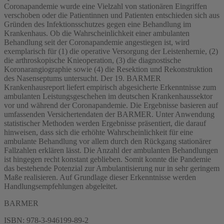
Coronapandemie wurde eine Vielzahl von stationären Eingriffen
verschoben oder die Patientinnen und Patienten entschieden sich aus
Gründen des Infektionsschutzes gegen eine Behandlung im
Krankenhaus. Ob die Wahrscheinlichkeit einer ambulanten
Behandlung seit der Coronapandemie angestiegen ist, wird
exemplarisch für (1) die operative Versorgung der Leistenhernie, (2)
die arthroskopische Knieoperation, (3) die diagnostische
Koronarangiographie sowie (4) die Resektion und Rekonstruktion
des Nasenseptums untersucht. Der 19. BARMER
Krankenhausreport liefert empirisch abgesicherte Erkenntnisse zum
ambulanten Leistungsgeschehen im deutschen Krankenhaussektor
vor und während der Coronapandemie. Die Ergebnisse basieren auf
umfassenden Versichertendaten der BARMER. Unter Anwendung
statistischer Methoden werden Ergebnisse präsentiert, die darauf
hinweisen, dass sich die erhöhte Wahrscheinlichkeit für eine
ambulante Behandlung vor allem durch den Rückgang stationärer
Fallzahlen erklären lässt. Die Anzahl der ambulanten Behandlungen
ist hingegen recht konstant geblieben. Somit konnte die Pandemie
das bestehende Potenzial zur Ambulantisierung nur in sehr geringem
Maße realisieren. Auf Grundlage dieser Erkenntnisse werden
Handlungsempfehlungen abgeleitet.
BARMER
ISBN: 978-3-946199-89-2