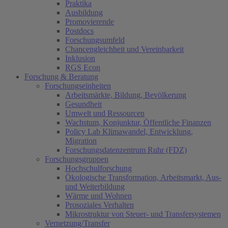
Praktika
Ausbildung
Promovierende
Postdocs
Forschungsumfeld
Chancengleichheit und Vereinbarkeit
Inklusion
RGS Econ
Forschung & Beratung
Forschungseinheiten
Arbeitsmärkte, Bildung, Bevölkerung
Gesundheit
Umwelt und Ressourcen
Wachstum, Konjunktur, Öffentliche Finanzen
Policy Lab Klimawandel, Entwicklung,
Migration
Forschungsdatenzentrum Ruhr (FDZ)
Forschungsgruppen
Hochschulforschung
Ökologische Transformation, Arbeitsmarkt, Aus-
und Weiterbildung
Wärme und Wohnen
Prosoziales Verhalten
Mikrostruktur von Steuer- und Transfersystemen
Vernetzung/Transfer