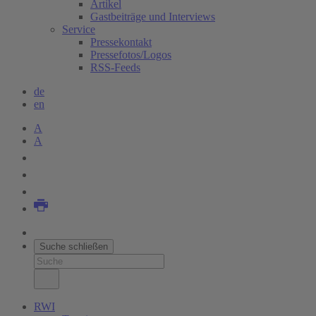
Artikel
Gastbeiträge und Interviews
Service
Pressekontakt
Pressefotos/Logos
RSS-Feeds
de
en
A
A
Suche schließen
RWI