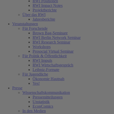
RWI Positionen
RWI Impact Notes
Projektberichte
Über das RWI
Jahresberichte
Veranstaltungen
Für Forschende
Brown Bag-Seminare
RWI Berlin Network Seminar
RWI Research Seminar
Workshops
Prosocial Virtual Seminar
Für Politik & Öffentlichkeit
RWI Impuls
RWI Wirtschaftsgespräch
Leibniz-Formate
Für Jugendliche
Ökonomie Hautnah
Yes!
Presse
Wissenschaftskommunikation
Pressemitteilungen
Unstatistik
EconComics
In den Medien