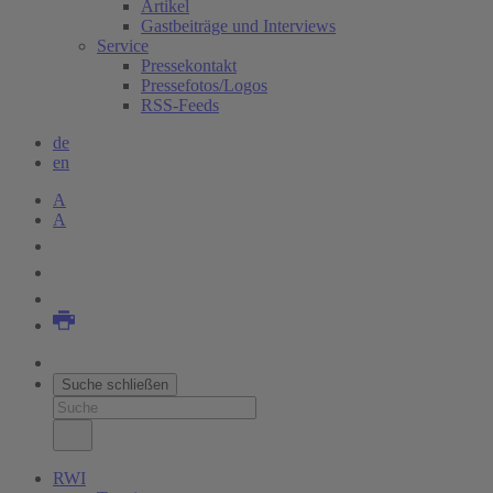
Artikel
Gastbeiträge und Interviews
Service
Pressekontakt
Pressefotos/Logos
RSS-Feeds
de
en
A
A
Suche schließen
RWI