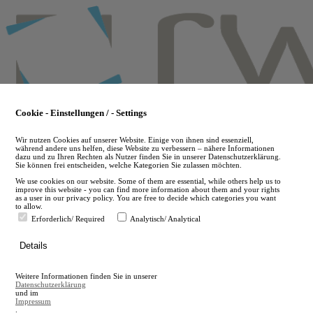
Skip
to
main
content
Cookie - Einstellungen / - Settings
Wir nutzen Cookies auf unserer Website. Einige von ihnen sind essenziell,
während andere uns helfen, diese Website zu verbessern – nähere Informationen
dazu und zu Ihren Rechten als Nutzer finden Sie in unserer Datenschutzerklärung.
Sie können frei entscheiden, welche Kategorien Sie zulassen möchten.
We use cookies on our website. Some of them are essential, while others help us to
improve this website - you can find more information about them and your rights
as a user in our privacy policy. You are free to decide which categories you want
to allow.
Erforderlich/ Required
Analytisch/ Analytical
de
Details
en
A
Weitere Informationen finden Sie in unserer
A
Datenschutzerklärung
und im
Impressum
.