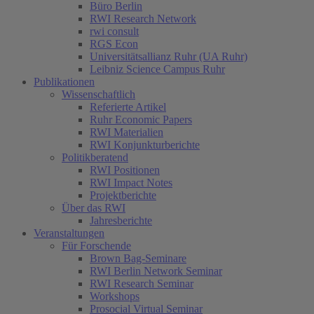
Büro Berlin
RWI Research Network
rwi consult
RGS Econ
Universitätsallianz Ruhr (UA Ruhr)
Leibniz Science Campus Ruhr
Publikationen
Wissenschaftlich
Referierte Artikel
Ruhr Economic Papers
RWI Materialien
RWI Konjunkturberichte
Politikberatend
RWI Positionen
RWI Impact Notes
Projektberichte
Über das RWI
Jahresberichte
Veranstaltungen
Für Forschende
Brown Bag-Seminare
RWI Berlin Network Seminar
RWI Research Seminar
Workshops
Prosocial Virtual Seminar