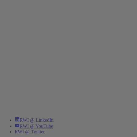
RWI @ LinkedIn
RWI @ YouTube
RWI @ Twitter