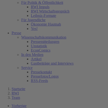
Für Politik & Öffentlichkeit
RWI Impuls
RWI Wirtschaftsgespräch
Leibniz-Formate
Für Jugendliche
Ökonomie Hautnah
Yes!
Presse
Wissenschaftskommunikation
Pressemitteilungen
Unstatistik
EconComics
In den Medien
Artikel
Gastbeiträge und Interviews
Service
Pressekontakt
Pressefotos/Logos
RSS-Feeds
Startseite
RWI
Team
Vorherige