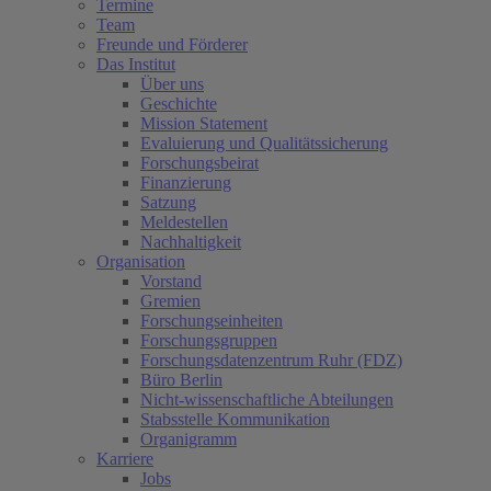
Termine
Team
Freunde und Förderer
Das Institut
Über uns
Geschichte
Mission Statement
Evaluierung und Qualitätssicherung
Forschungsbeirat
Finanzierung
Satzung
Meldestellen
Nachhaltigkeit
Organisation
Vorstand
Gremien
Forschungseinheiten
Forschungsgruppen
Forschungsdatenzentrum Ruhr (FDZ)
Büro Berlin
Nicht-wissenschaftliche Abteilungen
Stabsstelle Kommunikation
Organigramm
Karriere
Jobs