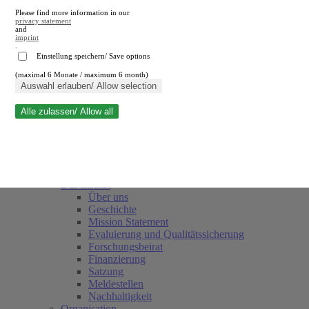
Please find more information in our
privacy statement
and
imprint
.
Einstellung speichern/ Save options
(maximal 6 Monate / maximum 6 month)
Suche schließen
Auswahl erlauben/ Allow selection
Alle zulassen/ Allow all
RWI
Termine
Team
Freunde und Förderer
Das Institut
Über uns
Geschichte
Mission Statement
Evaluierung und Qualitätssicherung
Forschungsbeirat
Finanzierung
Satzung
Meldestellen
Nachhaltigkeit
Organisation