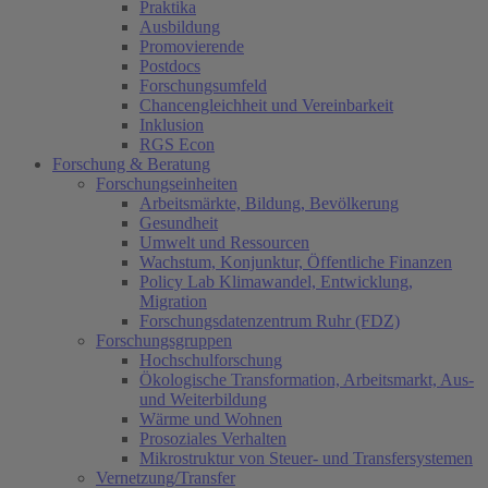
Praktika
Ausbildung
Promovierende
Postdocs
Forschungsumfeld
Chancengleichheit und Vereinbarkeit
Inklusion
RGS Econ
Forschung & Beratung
Forschungseinheiten
Arbeitsmärkte, Bildung, Bevölkerung
Gesundheit
Umwelt und Ressourcen
Wachstum, Konjunktur, Öffentliche Finanzen
Policy Lab Klimawandel, Entwicklung,
Migration
Forschungsdatenzentrum Ruhr (FDZ)
Forschungsgruppen
Hochschulforschung
Ökologische Transformation, Arbeitsmarkt, Aus-
und Weiterbildung
Wärme und Wohnen
Prosoziales Verhalten
Mikrostruktur von Steuer- und Transfersystemen
Vernetzung/Transfer