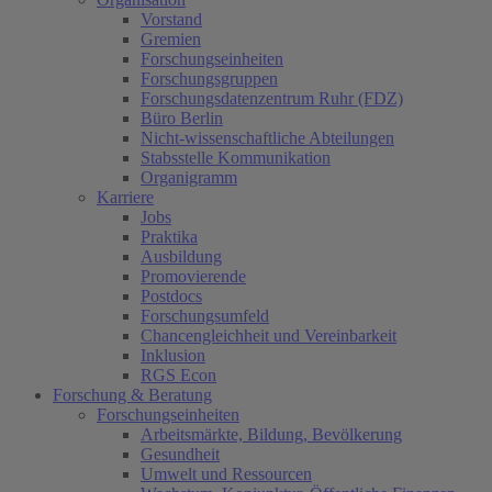
Vorstand
Gremien
Forschungseinheiten
Forschungsgruppen
Forschungsdatenzentrum Ruhr (FDZ)
Büro Berlin
Nicht-wissenschaftliche Abteilungen
Stabsstelle Kommunikation
Organigramm
Karriere
Jobs
Praktika
Ausbildung
Promovierende
Postdocs
Forschungsumfeld
Chancengleichheit und Vereinbarkeit
Inklusion
RGS Econ
Forschung & Beratung
Forschungseinheiten
Arbeitsmärkte, Bildung, Bevölkerung
Gesundheit
Umwelt und Ressourcen