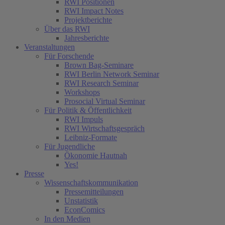
RWI Positionen
RWI Impact Notes
Projektberichte
Über das RWI
Jahresberichte
Veranstaltungen
Für Forschende
Brown Bag-Seminare
RWI Berlin Network Seminar
RWI Research Seminar
Workshops
Prosocial Virtual Seminar
Für Politik & Öffentlichkeit
RWI Impuls
RWI Wirtschaftsgespräch
Leibniz-Formate
Für Jugendliche
Ökonomie Hautnah
Yes!
Presse
Wissenschaftskommunikation
Pressemitteilungen
Unstatistik
EconComics
In den Medien