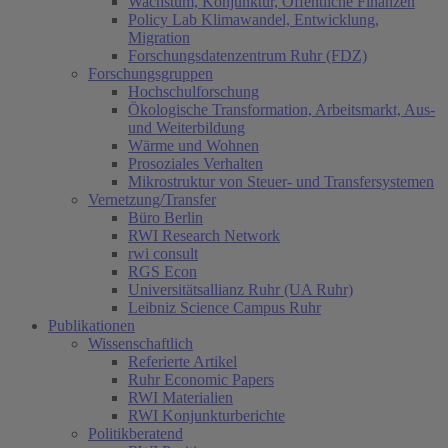
Wachstum, Konjunktur, Öffentliche Finanzen
Policy Lab Klimawandel, Entwicklung,
Migration
Forschungsdatenzentrum Ruhr (FDZ)
Forschungsgruppen
Hochschulforschung
Ökologische Transformation, Arbeitsmarkt, Aus-
und Weiterbildung
Wärme und Wohnen
Prosoziales Verhalten
Mikrostruktur von Steuer- und Transfersystemen
Vernetzung/Transfer
Büro Berlin
RWI Research Network
rwi consult
RGS Econ
Universitätsallianz Ruhr (UA Ruhr)
Leibniz Science Campus Ruhr
Publikationen
Wissenschaftlich
Referierte Artikel
Ruhr Economic Papers
RWI Materialien
RWI Konjunkturberichte
Politikberatend