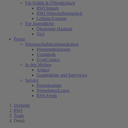
Für Politik & Öffentlichkeit
RWI Impuls
RWI Wirtschaftsgespräch
Leibniz-Formate
Für Jugendliche
Ökonomie Hautnah
Yes!
Presse
Wissenschaftskommunikation
Pressemitteilungen
Unstatistik
EconComics
In den Medien
Artikel
Gastbeiträge und Interviews
Service
Pressekontakt
Pressefotos/Logos
RSS-Feeds
Startseite
RWI
Team
Detail