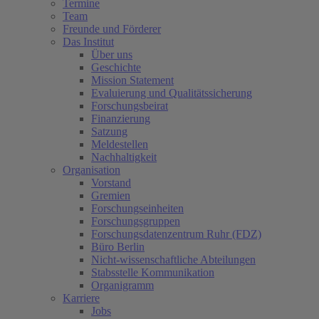
Termine
Team
Freunde und Förderer
Das Institut
Über uns
Geschichte
Mission Statement
Evaluierung und Qualitätssicherung
Forschungsbeirat
Finanzierung
Satzung
Meldestellen
Nachhaltigkeit
Organisation
Vorstand
Gremien
Forschungseinheiten
Forschungsgruppen
Forschungsdatenzentrum Ruhr (FDZ)
Büro Berlin
Nicht-wissenschaftliche Abteilungen
Stabsstelle Kommunikation
Organigramm
Karriere
Jobs