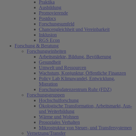
Praktika
Ausbildung
Promovierende
Postdocs
Forschungsumfeld
Chancengleichheit und Vereinbarkeit
Inklusion
RGS Econ
Forschung & Beratung
Forschungseinheiten
Arbeitsmärkte, Bildung, Bevölkerung
Gesundheit
Umwelt und Ressourcen
Wachstum, Konjunktur, Öffentliche Finanzen
Policy Lab Klimawandel, Entwicklung,
Migration
Forschungsdatenzentrum Ruhr (FDZ)
Forschungsgruppen
Hochschulforschung
Ökologische Transformation, Arbeitsmarkt, Aus-
und Weiterbildung
Wärme und Wohnen
Prosoziales Verhalten
Mikrostruktur von Steuer- und Transfersystemen
Vernetzung/Transfer