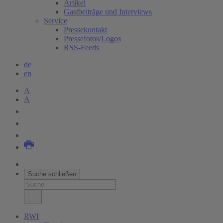
Artikel
Gastbeiträge und Interviews
Service
Pressekontakt
Pressefotos/Logos
RSS-Feeds
de
en
A
A
Suche schließen
RWI