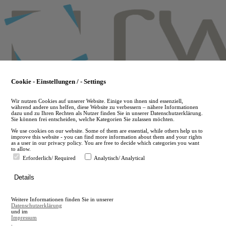
Skip
to
main
content
Cookie - Einstellungen / - Settings
Wir nutzen Cookies auf unserer Website. Einige von ihnen sind essenziell,
während andere uns helfen, diese Website zu verbessern – nähere Informationen
dazu und zu Ihren Rechten als Nutzer finden Sie in unserer Datenschutzerklärung.
Sie können frei entscheiden, welche Kategorien Sie zulassen möchten.
We use cookies on our website. Some of them are essential, while others help us to
improve this website - you can find more information about them and your rights
as a user in our privacy policy. You are free to decide which categories you want
to allow.
Erforderlich/ Required
Analytisch/ Analytical
de
Details
en
A
Weitere Informationen finden Sie in unserer
A
Datenschutzerklärung
und im
Impressum
.