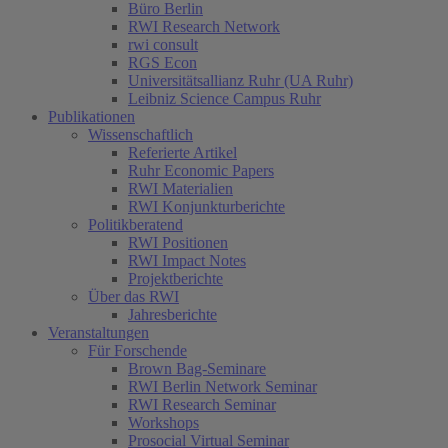
Büro Berlin
RWI Research Network
rwi consult
RGS Econ
Universitätsallianz Ruhr (UA Ruhr)
Leibniz Science Campus Ruhr
Publikationen
Wissenschaftlich
Referierte Artikel
Ruhr Economic Papers
RWI Materialien
RWI Konjunkturberichte
Politikberatend
RWI Positionen
RWI Impact Notes
Projektberichte
Über das RWI
Jahresberichte
Veranstaltungen
Für Forschende
Brown Bag-Seminare
RWI Berlin Network Seminar
RWI Research Seminar
Workshops
Prosocial Virtual Seminar