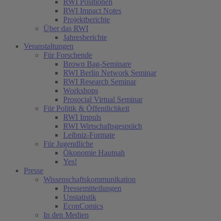
RWI Positionen
RWI Impact Notes
Projektberichte
Über das RWI
Jahresberichte
Veranstaltungen
Für Forschende
Brown Bag-Seminare
RWI Berlin Network Seminar
RWI Research Seminar
Workshops
Prosocial Virtual Seminar
Für Politik & Öffentlichkeit
RWI Impuls
RWI Wirtschaftsgespräch
Leibniz-Formate
Für Jugendliche
Ökonomie Hautnah
Yes!
Presse
Wissenschaftskommunikation
Pressemitteilungen
Unstatistik
EconComics
In den Medien