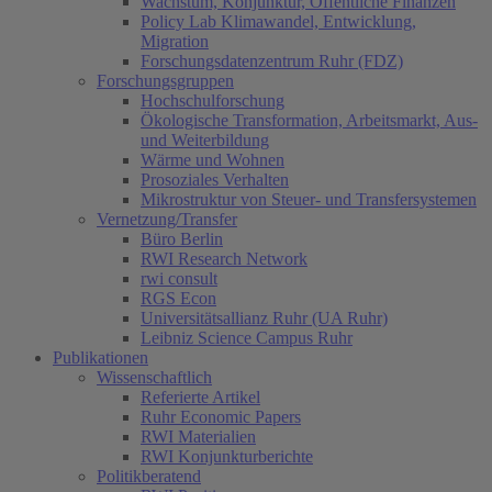
Wachstum, Konjunktur, Öffentliche Finanzen
Policy Lab Klimawandel, Entwicklung,
Migration
Forschungsdatenzentrum Ruhr (FDZ)
Forschungsgruppen
Hochschulforschung
Ökologische Transformation, Arbeitsmarkt, Aus-
und Weiterbildung
Wärme und Wohnen
Prosoziales Verhalten
Mikrostruktur von Steuer- und Transfersystemen
Vernetzung/Transfer
Büro Berlin
RWI Research Network
rwi consult
RGS Econ
Universitätsallianz Ruhr (UA Ruhr)
Leibniz Science Campus Ruhr
Publikationen
Wissenschaftlich
Referierte Artikel
Ruhr Economic Papers
RWI Materialien
RWI Konjunkturberichte
Politikberatend