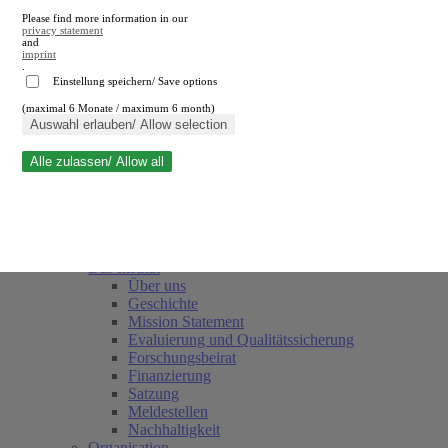
Please find more information in our
privacy statement
and
imprint
.
Einstellung speichern/ Save options
(maximal 6 Monate / maximum 6 month)
Suche schließen
Auswahl erlauben/ Allow selection
Alle zulassen/ Allow all
RWI
Termine
Team
Freunde und Förderer
Das Institut
Über uns
Geschichte
Mission Statement
Evaluierung und Qualitätssicherung
Forschungsbeirat
Finanzierung
Satzung
Meldestellen
Nachhaltigkeit
Organisation