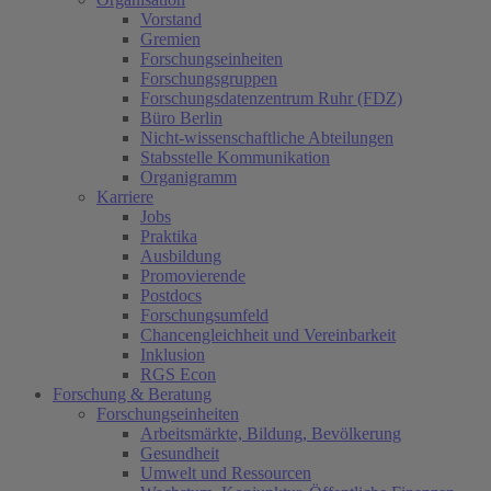
Vorstand
Gremien
Forschungseinheiten
Forschungsgruppen
Forschungsdatenzentrum Ruhr (FDZ)
Büro Berlin
Nicht-wissenschaftliche Abteilungen
Stabsstelle Kommunikation
Organigramm
Karriere
Jobs
Praktika
Ausbildung
Promovierende
Postdocs
Forschungsumfeld
Chancengleichheit und Vereinbarkeit
Inklusion
RGS Econ
Forschung & Beratung
Forschungseinheiten
Arbeitsmärkte, Bildung, Bevölkerung
Gesundheit
Umwelt und Ressourcen