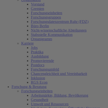
Vorstand
Gremien
Forschungseinheiten
Forschungsgruppen
Forschungsdatenzentrum Ruhr (FDZ)
Büro Berlin
Nicht-wissenschaftliche Abteilungen
Stabsstelle Kommunikation
Organigramm
Karriere
Jobs
Praktika
Ausbildung
Promovierende
Postdocs
Forschungsumfeld
Chancengleichheit und Vereinbarkeit
Inklusion
RGS Econ
Forschung & Beratung
Forschungseinheiten
Arbeitsmärkte, Bildung, Bevölkerung
Gesundheit
Umwelt und Ressourcen