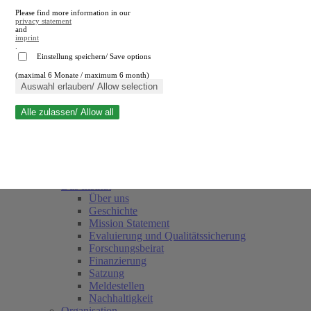
Please find more information in our
privacy statement
and
imprint
.
Einstellung speichern/ Save options
(maximal 6 Monate / maximum 6 month)
Suche schließen
Auswahl erlauben/ Allow selection
Alle zulassen/ Allow all
RWI
Termine
Team
Freunde und Förderer
Das Institut
Über uns
Geschichte
Mission Statement
Evaluierung und Qualitätssicherung
Forschungsbeirat
Finanzierung
Satzung
Meldestellen
Nachhaltigkeit
Organisation