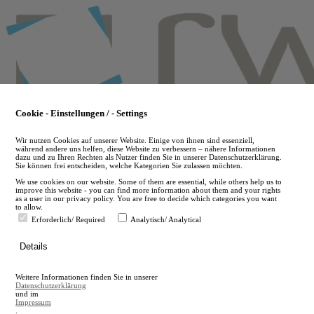
Skip
to
main
content
Cookie - Einstellungen / - Settings
Wir nutzen Cookies auf unserer Website. Einige von ihnen sind essenziell,
während andere uns helfen, diese Website zu verbessern – nähere Informationen
dazu und zu Ihren Rechten als Nutzer finden Sie in unserer Datenschutzerklärung.
Sie können frei entscheiden, welche Kategorien Sie zulassen möchten.
We use cookies on our website. Some of them are essential, while others help us to
improve this website - you can find more information about them and your rights
as a user in our privacy policy. You are free to decide which categories you want
to allow.
Erforderlich/ Required
Analytisch/ Analytical
de
Details
en
A
Weitere Informationen finden Sie in unserer
A
Datenschutzerklärung
und im
Impressum
.