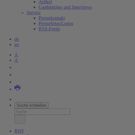
Artikel
Gastbeiträge und Interviews
Service
Pressekontakt
Pressefotos/Logos
RSS-Feeds
de
en
A
A
Suche schließen
RWI