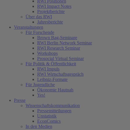
RWI Positionen
RWI Impact Notes
Projektberichte
Über das RWI
Jahresberichte
Veranstaltungen
Für Forschende
Brown Bag-Seminare
RWI Berlin Network Seminar
RWI Research Seminar
Workshops
Prosocial Virtual Seminar
Für Politik & Öffentlichkeit
RWI Impuls
RWI Wirtschaftsgespräch
Leibniz-Formate
Für Jugendliche
Ökonomie Hautnah
Yes!
Presse
Wissenschaftskommunikation
Pressemitteilungen
Unstatistik
EconComics
In den Medien