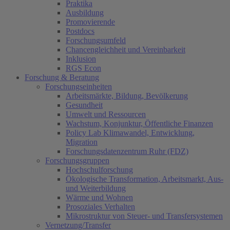
Praktika
Ausbildung
Promovierende
Postdocs
Forschungsumfeld
Chancengleichheit und Vereinbarkeit
Inklusion
RGS Econ
Forschung & Beratung
Forschungseinheiten
Arbeitsmärkte, Bildung, Bevölkerung
Gesundheit
Umwelt und Ressourcen
Wachstum, Konjunktur, Öffentliche Finanzen
Policy Lab Klimawandel, Entwicklung,
Migration
Forschungsdatenzentrum Ruhr (FDZ)
Forschungsgruppen
Hochschulforschung
Ökologische Transformation, Arbeitsmarkt, Aus-
und Weiterbildung
Wärme und Wohnen
Prosoziales Verhalten
Mikrostruktur von Steuer- und Transfersystemen
Vernetzung/Transfer