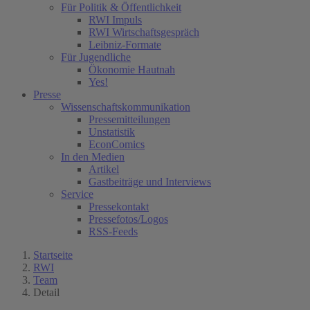
Für Politik & Öffentlichkeit
RWI Impuls
RWI Wirtschaftsgespräch
Leibniz-Formate
Für Jugendliche
Ökonomie Hautnah
Yes!
Presse
Wissenschaftskommunikation
Pressemitteilungen
Unstatistik
EconComics
In den Medien
Artikel
Gastbeiträge und Interviews
Service
Pressekontakt
Pressefotos/Logos
RSS-Feeds
Startseite
RWI
Team
Detail