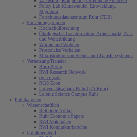
Wachstum, Konjunktur, Öffentliche Finanzen
Policy Lab Klimawandel, Entwicklung,
Migration
Forschungsdatenzentrum Ruhr (FDZ)
Forschungsgruppen
Hochschulforschung
Ökologische Transformation, Arbeitsmarkt, Aus-
und Weiterbildung
Wärme und Wohnen
Prosoziales Verhalten
Mikrostruktur von Steuer- und Transfersystemen
Vernetzung/Transfer
Büro Berlin
RWI Research Network
rwi consult
RGS Econ
Universitätsallianz Ruhr (UA Ruhr)
Leibniz Science Campus Ruhr
Publikationen
Wissenschaftlich
Referierte Artikel
Ruhr Economic Papers
RWI Materialien
RWI Konjunkturberichte
Politikberatend