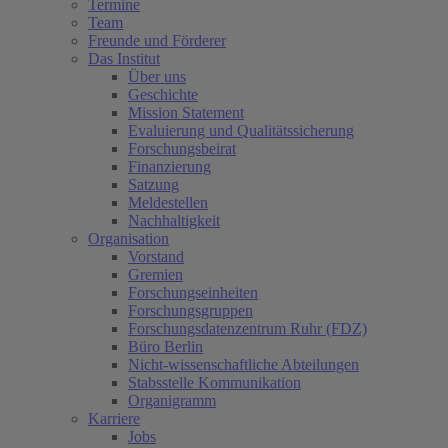
Termine
Team
Freunde und Förderer
Das Institut
Über uns
Geschichte
Mission Statement
Evaluierung und Qualitätssicherung
Forschungsbeirat
Finanzierung
Satzung
Meldestellen
Nachhaltigkeit
Organisation
Vorstand
Gremien
Forschungseinheiten
Forschungsgruppen
Forschungsdatenzentrum Ruhr (FDZ)
Büro Berlin
Nicht-wissenschaftliche Abteilungen
Stabsstelle Kommunikation
Organigramm
Karriere
Jobs