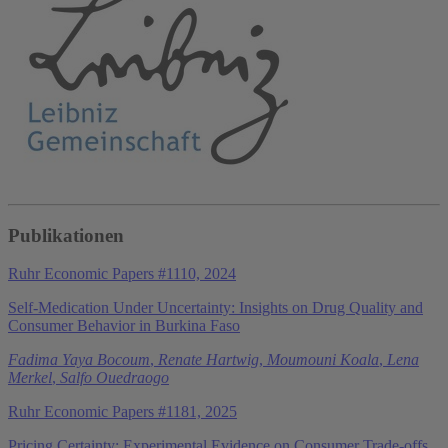
Publikationen
Ruhr Economic Papers #1110, 2024
Self-Medication Under Uncertainty: Insights on Drug Quality and
Consumer Behavior in Burkina Faso
Fadima Yaya Bocoum
,
Renate Hartwig
,
Moumouni Koala
,
Lena
Merkel
,
Salfo Ouedraogo
Ruhr Economic Papers #1181, 2025
Pricing Certainty: Experimental Evidence on Consumer Trade-offs