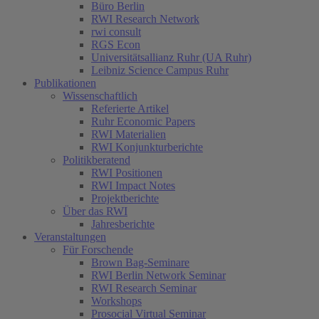
Büro Berlin
RWI Research Network
rwi consult
RGS Econ
Universitätsallianz Ruhr (UA Ruhr)
Leibniz Science Campus Ruhr
Publikationen
Wissenschaftlich
Referierte Artikel
Ruhr Economic Papers
RWI Materialien
RWI Konjunkturberichte
Politikberatend
RWI Positionen
RWI Impact Notes
Projektberichte
Über das RWI
Jahresberichte
Veranstaltungen
Für Forschende
Brown Bag-Seminare
RWI Berlin Network Seminar
RWI Research Seminar
Workshops
Prosocial Virtual Seminar