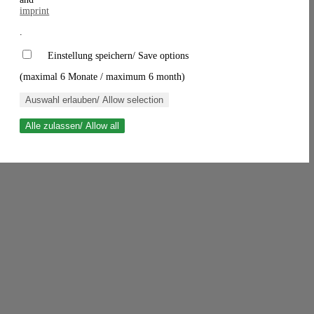
imprint
.
Einstellung speichern/ Save options
(maximal 6 Monate / maximum 6 month)
Auswahl erlauben/ Allow selection
Alle zulassen/ Allow all