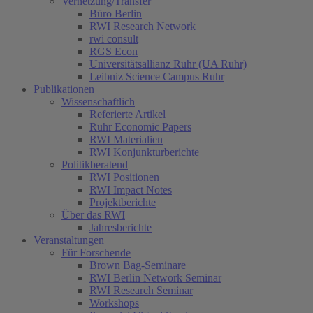
Vernetzung/Transfer
Büro Berlin
RWI Research Network
rwi consult
RGS Econ
Universitätsallianz Ruhr (UA Ruhr)
Leibniz Science Campus Ruhr
Publikationen
Wissenschaftlich
Referierte Artikel
Ruhr Economic Papers
RWI Materialien
RWI Konjunkturberichte
Politikberatend
RWI Positionen
RWI Impact Notes
Projektberichte
Über das RWI
Jahresberichte
Veranstaltungen
Für Forschende
Brown Bag-Seminare
RWI Berlin Network Seminar
RWI Research Seminar
Workshops