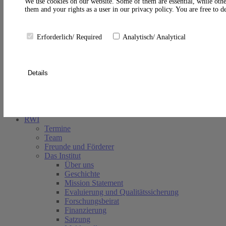
A
We use cookies on our website. Some of them are essential, while othe
them and your rights as a user in our privacy policy. You are free to 
Erforderlich/ Required
Analytisch/ Analytical
Details
Suche schließen
RWI
Termine
Team
Freunde und Förderer
Das Institut
Über uns
Geschichte
Mission Statement
Evaluierung und Qualitätssicherung
Forschungsbeirat
Finanzierung
Satzung