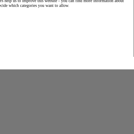
rs help us to improve this website - you can find more information about
decide which categories you want to allow.