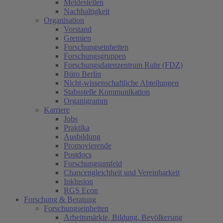
Meldestellen
Nachhaltigkeit
Organisation
Vorstand
Gremien
Forschungseinheiten
Forschungsgruppen
Forschungsdatenzentrum Ruhr (FDZ)
Büro Berlin
Nicht-wissenschaftliche Abteilungen
Stabsstelle Kommunikation
Organigramm
Karriere
Jobs
Praktika
Ausbildung
Promovierende
Postdocs
Forschungsumfeld
Chancengleichheit und Vereinbarkeit
Inklusion
RGS Econ
Forschung & Beratung
Forschungseinheiten
Arbeitsmärkte, Bildung, Bevölkerung