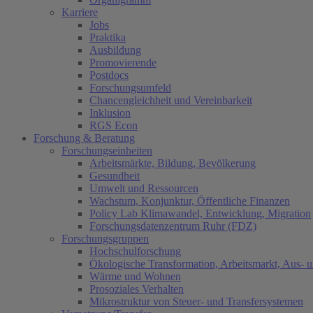
Karriere
Jobs
Praktika
Ausbildung
Promovierende
Postdocs
Forschungsumfeld
Chancengleichheit und Vereinbarkeit
Inklusion
RGS Econ
Forschung & Beratung
Forschungseinheiten
Arbeitsmärkte, Bildung, Bevölkerung
Gesundheit
Umwelt und Ressourcen
Wachstum, Konjunktur, Öffentliche Finanzen
Policy Lab Klimawandel, Entwicklung, Migration
Forschungsdatenzentrum Ruhr (FDZ)
Forschungsgruppen
Hochschulforschung
Ökologische Transformation, Arbeitsmarkt, Aus- 
Wärme und Wohnen
Prosoziales Verhalten
Mikrostruktur von Steuer- und Transfersystemen