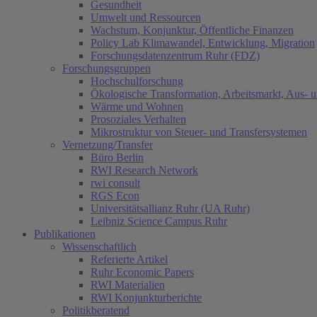
Gesundheit
Umwelt und Ressourcen
Wachstum, Konjunktur, Öffentliche Finanzen
Policy Lab Klimawandel, Entwicklung, Migration
Forschungsdatenzentrum Ruhr (FDZ)
Forschungsgruppen
Hochschulforschung
Ökologische Transformation, Arbeitsmarkt, Aus- 
Wärme und Wohnen
Prosoziales Verhalten
Mikrostruktur von Steuer- und Transfersystemen
Vernetzung/Transfer
Büro Berlin
RWI Research Network
rwi consult
RGS Econ
Universitätsallianz Ruhr (UA Ruhr)
Leibniz Science Campus Ruhr
Publikationen
Wissenschaftlich
Referierte Artikel
Ruhr Economic Papers
RWI Materialien
RWI Konjunkturberichte
Politikberatend