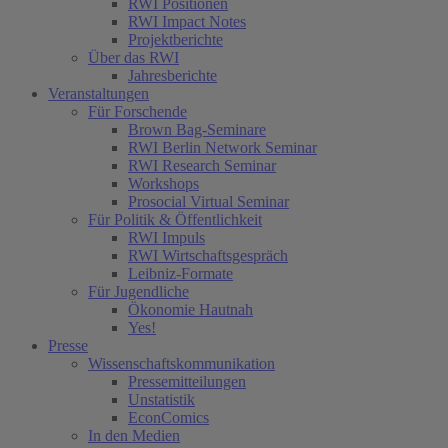
RWI Positionen
RWI Impact Notes
Projektberichte
Über das RWI
Jahresberichte
Veranstaltungen
Für Forschende
Brown Bag-Seminare
RWI Berlin Network Seminar
RWI Research Seminar
Workshops
Prosocial Virtual Seminar
Für Politik & Öffentlichkeit
RWI Impuls
RWI Wirtschaftsgespräch
Leibniz-Formate
Für Jugendliche
Ökonomie Hautnah
Yes!
Presse
Wissenschaftskommunikation
Pressemitteilungen
Unstatistik
EconComics
In den Medien