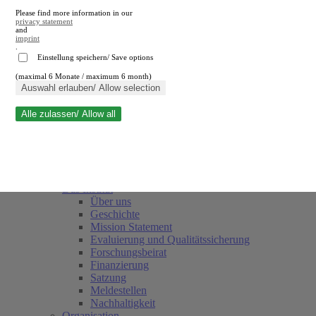
Please find more information in our
privacy statement
and
imprint
.
Einstellung speichern/ Save options
(maximal 6 Monate / maximum 6 month)
Suche schließen
Auswahl erlauben/ Allow selection
Alle zulassen/ Allow all
RWI
Termine
Team
Freunde und Förderer
Das Institut
Über uns
Geschichte
Mission Statement
Evaluierung und Qualitätssicherung
Forschungsbeirat
Finanzierung
Satzung
Meldestellen
Nachhaltigkeit
Organisation