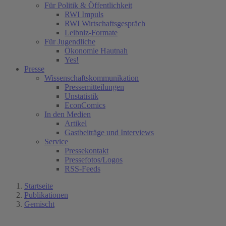
Für Politik & Öffentlichkeit
RWI Impuls
RWI Wirtschaftsgespräch
Leibniz-Formate
Für Jugendliche
Ökonomie Hautnah
Yes!
Presse
Wissenschaftskommunikation
Pressemitteilungen
Unstatistik
EconComics
In den Medien
Artikel
Gastbeiträge und Interviews
Service
Pressekontakt
Pressefotos/Logos
RSS-Feeds
Startseite
Publikationen
Gemischt