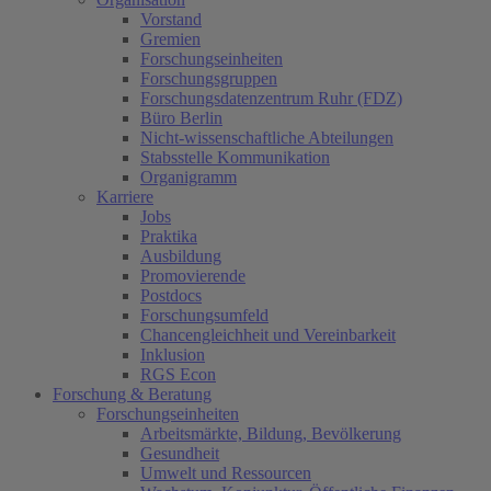
Vorstand
Gremien
Forschungseinheiten
Forschungsgruppen
Forschungsdatenzentrum Ruhr (FDZ)
Büro Berlin
Nicht-wissenschaftliche Abteilungen
Stabsstelle Kommunikation
Organigramm
Karriere
Jobs
Praktika
Ausbildung
Promovierende
Postdocs
Forschungsumfeld
Chancengleichheit und Vereinbarkeit
Inklusion
RGS Econ
Forschung & Beratung
Forschungseinheiten
Arbeitsmärkte, Bildung, Bevölkerung
Gesundheit
Umwelt und Ressourcen