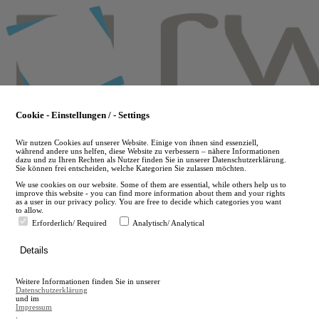
Skip
to
main
content
Cookie - Einstellungen / - Settings
Wir nutzen Cookies auf unserer Website. Einige von ihnen sind essenziell,
während andere uns helfen, diese Website zu verbessern – nähere Informationen
dazu und zu Ihren Rechten als Nutzer finden Sie in unserer Datenschutzerklärung.
Sie können frei entscheiden, welche Kategorien Sie zulassen möchten.
We use cookies on our website. Some of them are essential, while others help us to
improve this website - you can find more information about them and your rights
as a user in our privacy policy. You are free to decide which categories you want
to allow.
Erforderlich/ Required
Analytisch/ Analytical
de
Details
en
A
Weitere Informationen finden Sie in unserer
A
Datenschutzerklärung
und im
Impressum
.