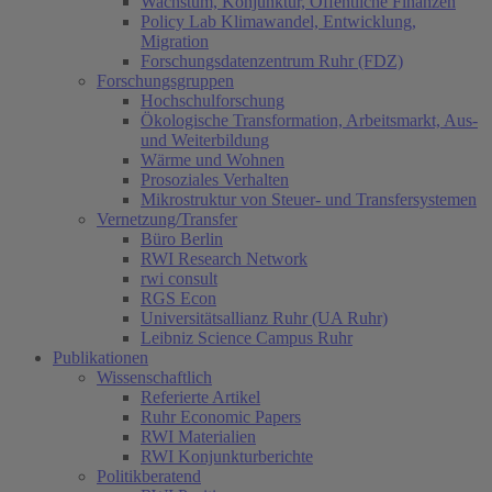
Wachstum, Konjunktur, Öffentliche Finanzen
Policy Lab Klimawandel, Entwicklung,
Migration
Forschungsdatenzentrum Ruhr (FDZ)
Forschungsgruppen
Hochschulforschung
Ökologische Transformation, Arbeitsmarkt, Aus-
und Weiterbildung
Wärme und Wohnen
Prosoziales Verhalten
Mikrostruktur von Steuer- und Transfersystemen
Vernetzung/Transfer
Büro Berlin
RWI Research Network
rwi consult
RGS Econ
Universitätsallianz Ruhr (UA Ruhr)
Leibniz Science Campus Ruhr
Publikationen
Wissenschaftlich
Referierte Artikel
Ruhr Economic Papers
RWI Materialien
RWI Konjunkturberichte
Politikberatend