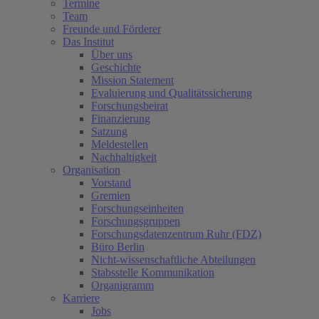
Termine
Team
Freunde und Förderer
Das Institut
Über uns
Geschichte
Mission Statement
Evaluierung und Qualitätssicherung
Forschungsbeirat
Finanzierung
Satzung
Meldestellen
Nachhaltigkeit
Organisation
Vorstand
Gremien
Forschungseinheiten
Forschungsgruppen
Forschungsdatenzentrum Ruhr (FDZ)
Büro Berlin
Nicht-wissenschaftliche Abteilungen
Stabsstelle Kommunikation
Organigramm
Karriere
Jobs