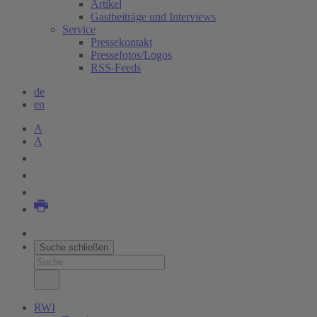
Artikel
Gastbeiträge und Interviews
Service
Pressekontakt
Pressefotos/Logos
RSS-Feeds
de
en
A
A
Suche schließen
RWI