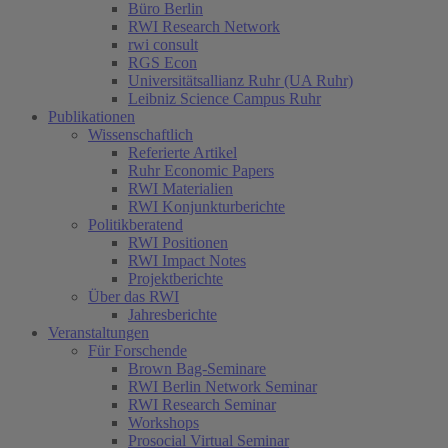
Büro Berlin
RWI Research Network
rwi consult
RGS Econ
Universitätsallianz Ruhr (UA Ruhr)
Leibniz Science Campus Ruhr
Publikationen
Wissenschaftlich
Referierte Artikel
Ruhr Economic Papers
RWI Materialien
RWI Konjunkturberichte
Politikberatend
RWI Positionen
RWI Impact Notes
Projektberichte
Über das RWI
Jahresberichte
Veranstaltungen
Für Forschende
Brown Bag-Seminare
RWI Berlin Network Seminar
RWI Research Seminar
Workshops
Prosocial Virtual Seminar