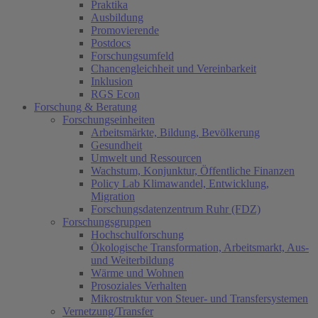
Praktika
Ausbildung
Promovierende
Postdocs
Forschungsumfeld
Chancengleichheit und Vereinbarkeit
Inklusion
RGS Econ
Forschung & Beratung
Forschungseinheiten
Arbeitsmärkte, Bildung, Bevölkerung
Gesundheit
Umwelt und Ressourcen
Wachstum, Konjunktur, Öffentliche Finanzen
Policy Lab Klimawandel, Entwicklung,
Migration
Forschungsdatenzentrum Ruhr (FDZ)
Forschungsgruppen
Hochschulforschung
Ökologische Transformation, Arbeitsmarkt, Aus-
und Weiterbildung
Wärme und Wohnen
Prosoziales Verhalten
Mikrostruktur von Steuer- und Transfersystemen
Vernetzung/Transfer