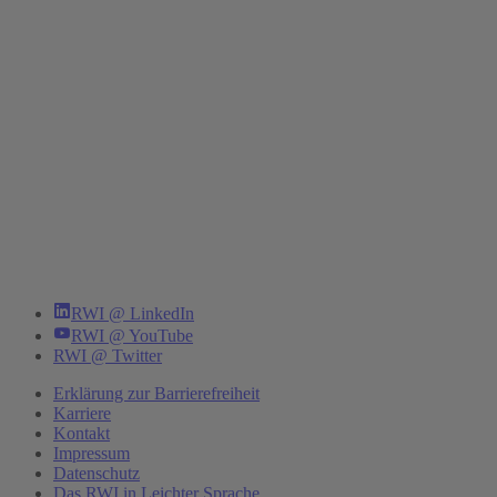
RWI @ LinkedIn
RWI @ YouTube
RWI @ Twitter
Erklärung zur Barrierefreiheit
Karriere
Kontakt
Impressum
Datenschutz
Das RWI in Leichter Sprache