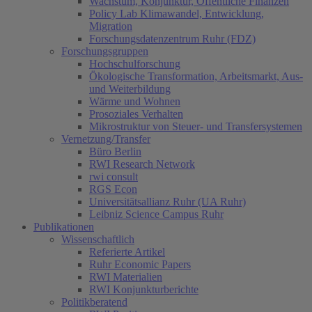
Wachstum, Konjunktur, Öffentliche Finanzen
Policy Lab Klimawandel, Entwicklung,
Migration
Forschungsdatenzentrum Ruhr (FDZ)
Forschungsgruppen
Hochschulforschung
Ökologische Transformation, Arbeitsmarkt, Aus-
und Weiterbildung
Wärme und Wohnen
Prosoziales Verhalten
Mikrostruktur von Steuer- und Transfersystemen
Vernetzung/Transfer
Büro Berlin
RWI Research Network
rwi consult
RGS Econ
Universitätsallianz Ruhr (UA Ruhr)
Leibniz Science Campus Ruhr
Publikationen
Wissenschaftlich
Referierte Artikel
Ruhr Economic Papers
RWI Materialien
RWI Konjunkturberichte
Politikberatend