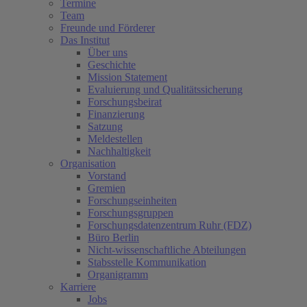
Termine
Team
Freunde und Förderer
Das Institut
Über uns
Geschichte
Mission Statement
Evaluierung und Qualitätssicherung
Forschungsbeirat
Finanzierung
Satzung
Meldestellen
Nachhaltigkeit
Organisation
Vorstand
Gremien
Forschungseinheiten
Forschungsgruppen
Forschungsdatenzentrum Ruhr (FDZ)
Büro Berlin
Nicht-wissenschaftliche Abteilungen
Stabsstelle Kommunikation
Organigramm
Karriere
Jobs