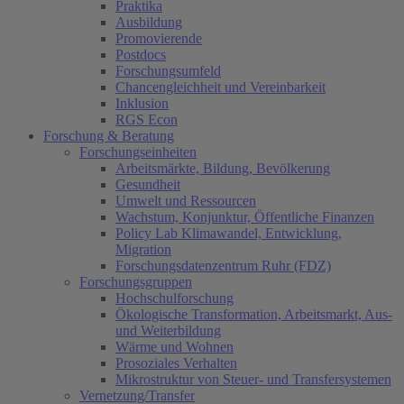
Praktika
Ausbildung
Promovierende
Postdocs
Forschungsumfeld
Chancengleichheit und Vereinbarkeit
Inklusion
RGS Econ
Forschung & Beratung
Forschungseinheiten
Arbeitsmärkte, Bildung, Bevölkerung
Gesundheit
Umwelt und Ressourcen
Wachstum, Konjunktur, Öffentliche Finanzen
Policy Lab Klimawandel, Entwicklung,
Migration
Forschungsdatenzentrum Ruhr (FDZ)
Forschungsgruppen
Hochschulforschung
Ökologische Transformation, Arbeitsmarkt, Aus-
und Weiterbildung
Wärme und Wohnen
Prosoziales Verhalten
Mikrostruktur von Steuer- und Transfersystemen
Vernetzung/Transfer