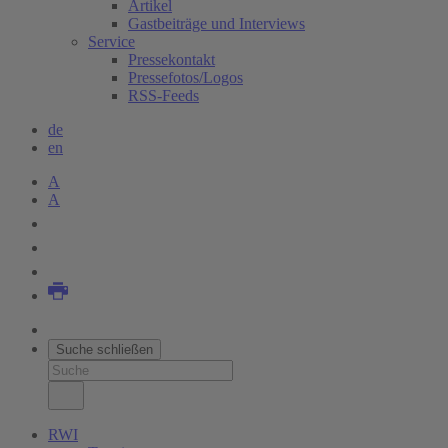
Artikel
Gastbeiträge und Interviews
Service
Pressekontakt
Pressefotos/Logos
RSS-Feeds
de
en
A
A
Suche schließen
RWI