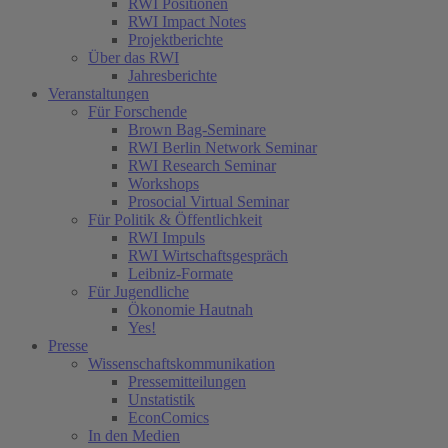
RWI Positionen
RWI Impact Notes
Projektberichte
Über das RWI
Jahresberichte
Veranstaltungen
Für Forschende
Brown Bag-Seminare
RWI Berlin Network Seminar
RWI Research Seminar
Workshops
Prosocial Virtual Seminar
Für Politik & Öffentlichkeit
RWI Impuls
RWI Wirtschaftsgespräch
Leibniz-Formate
Für Jugendliche
Ökonomie Hautnah
Yes!
Presse
Wissenschaftskommunikation
Pressemitteilungen
Unstatistik
EconComics
In den Medien