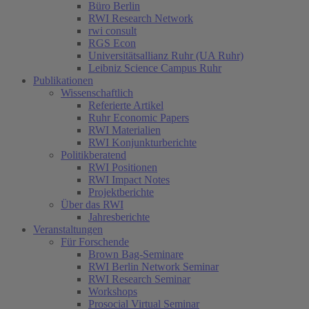
Büro Berlin
RWI Research Network
rwi consult
RGS Econ
Universitätsallianz Ruhr (UA Ruhr)
Leibniz Science Campus Ruhr
Publikationen
Wissenschaftlich
Referierte Artikel
Ruhr Economic Papers
RWI Materialien
RWI Konjunkturberichte
Politikberatend
RWI Positionen
RWI Impact Notes
Projektberichte
Über das RWI
Jahresberichte
Veranstaltungen
Für Forschende
Brown Bag-Seminare
RWI Berlin Network Seminar
RWI Research Seminar
Workshops
Prosocial Virtual Seminar