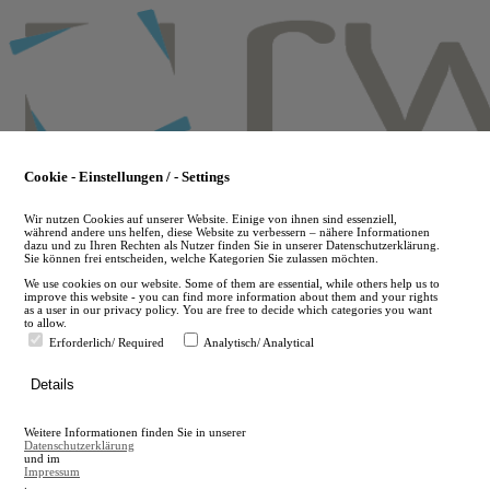
Skip
to
main
content
Cookie - Einstellungen / - Settings
Wir nutzen Cookies auf unserer Website. Einige von ihnen sind essenziell,
während andere uns helfen, diese Website zu verbessern – nähere Informationen
dazu und zu Ihren Rechten als Nutzer finden Sie in unserer Datenschutzerklärung.
Sie können frei entscheiden, welche Kategorien Sie zulassen möchten.
We use cookies on our website. Some of them are essential, while others help us to
improve this website - you can find more information about them and your rights
as a user in our privacy policy. You are free to decide which categories you want
to allow.
Erforderlich/ Required
Analytisch/ Analytical
de
Details
en
A
Weitere Informationen finden Sie in unserer
A
Datenschutzerklärung
und im
Impressum
.