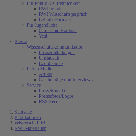
Für Politik & Öffentlichkeit
RWI Impuls
RWI Wirtschaftsgespräch
Leibniz-Formate
Für Jugendliche
Ökonomie Hautnah
Yes!
Presse
Wissenschaftskommunikation
Pressemitteilungen
Unstatistik
EconComics
In den Medien
Artikel
Gastbeiträge und Interviews
Service
Pressekontakt
Pressefotos/Logos
RSS-Feeds
Startseite
Publikationen
Wissenschaftlich
RWI Materialien