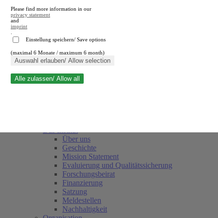
Please find more information in our
privacy statement
and
imprint
.
Einstellung speichern/ Save options
(maximal 6 Monate / maximum 6 month)
Suche schließen
Auswahl erlauben/ Allow selection
Alle zulassen/ Allow all
RWI
Termine
Team
Freunde und Förderer
Das Institut
Über uns
Geschichte
Mission Statement
Evaluierung und Qualitätssicherung
Forschungsbeirat
Finanzierung
Satzung
Meldestellen
Nachhaltigkeit
Organisation