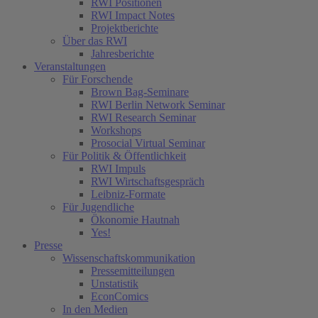
RWI Positionen
RWI Impact Notes
Projektberichte
Über das RWI
Jahresberichte
Veranstaltungen
Für Forschende
Brown Bag-Seminare
RWI Berlin Network Seminar
RWI Research Seminar
Workshops
Prosocial Virtual Seminar
Für Politik & Öffentlichkeit
RWI Impuls
RWI Wirtschaftsgespräch
Leibniz-Formate
Für Jugendliche
Ökonomie Hautnah
Yes!
Presse
Wissenschaftskommunikation
Pressemitteilungen
Unstatistik
EconComics
In den Medien