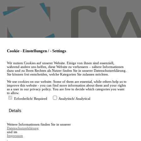
Skip
to
main
content
Cookie - Einstellungen / - Settings
Wir nutzen Cookies auf unserer Website. Einige von ihnen sind essenziell,
während andere uns helfen, diese Website zu verbessern – nähere Informationen
dazu und zu Ihren Rechten als Nutzer finden Sie in unserer Datenschutzerklärung.
Sie können frei entscheiden, welche Kategorien Sie zulassen möchten.
We use cookies on our website. Some of them are essential, while others help us to
improve this website - you can find more information about them and your rights
as a user in our privacy policy. You are free to decide which categories you want
to allow.
Erforderlich/ Required
Analytisch/ Analytical
de
Details
en
A
Weitere Informationen finden Sie in unserer
A
Datenschutzerklärung
und im
Impressum
.