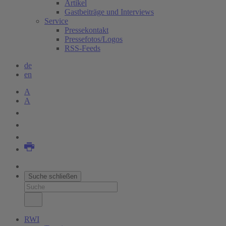
Artikel
Gastbeiträge und Interviews
Service
Pressekontakt
Pressefotos/Logos
RSS-Feeds
de
en
A
A
Suche schließen
RWI