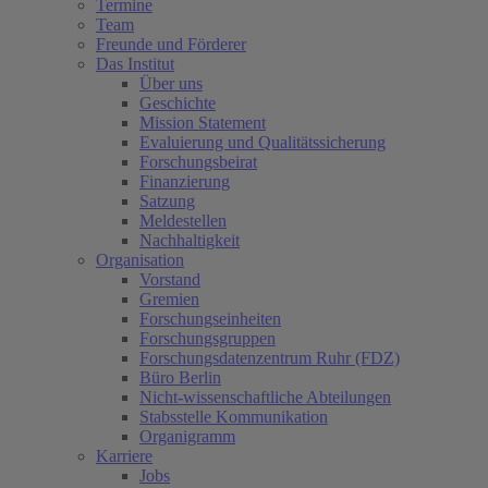
Termine
Team
Freunde und Förderer
Das Institut
Über uns
Geschichte
Mission Statement
Evaluierung und Qualitätssicherung
Forschungsbeirat
Finanzierung
Satzung
Meldestellen
Nachhaltigkeit
Organisation
Vorstand
Gremien
Forschungseinheiten
Forschungsgruppen
Forschungsdatenzentrum Ruhr (FDZ)
Büro Berlin
Nicht-wissenschaftliche Abteilungen
Stabsstelle Kommunikation
Organigramm
Karriere
Jobs