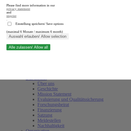
Please find more information in our
privacy statement
and
imprint
.
Einstellung speichern/ Save options
(maximal 6 Monate / maximum 6 month)
Suche schließen
Auswahl erlauben/ Allow selection
Alle zulassen/ Allow all
RWI
Termine
Team
Freunde und Förderer
Das Institut
Über uns
Geschichte
Mission Statement
Evaluierung und Qualitätssicherung
Forschungsbeirat
Finanzierung
Satzung
Meldestellen
Nachhaltigkeit
Organisation