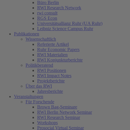
Büro Berlin
RWI Research Network
rwi consult
RGS Econ
Universitätsallianz Ruhr (UA Ruhr)
Leibniz Science Campus Ruhr
Publikationen
Wissenschaftlich
Referierte Artikel
Ruhr Economic Papers
RWI Materialien
RWI Konjunkturberichte
Politikberatend
RWI Positionen
RWI Impact Notes
Projektberichte
Über das RWI
Jahresberichte
Veranstaltungen
Für Forschende
Brown Bag-Seminare
RWI Berlin Network Seminar
RWI Research Seminar
Workshops
Prosocial Virtual Seminar