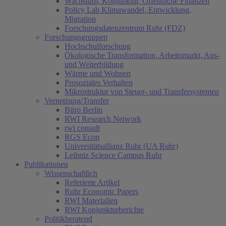
Wachstum, Konjunktur, Öffentliche Finanzen
Policy Lab Klimawandel, Entwicklung,
Migration
Forschungsdatenzentrum Ruhr (FDZ)
Forschungsgruppen
Hochschulforschung
Ökologische Transformation, Arbeitsmarkt, Aus-
und Weiterbildung
Wärme und Wohnen
Prosoziales Verhalten
Mikrostruktur von Steuer- und Transfersystemen
Vernetzung/Transfer
Büro Berlin
RWI Research Network
rwi consult
RGS Econ
Universitätsallianz Ruhr (UA Ruhr)
Leibniz Science Campus Ruhr
Publikationen
Wissenschaftlich
Referierte Artikel
Ruhr Economic Papers
RWI Materialien
RWI Konjunkturberichte
Politikberatend