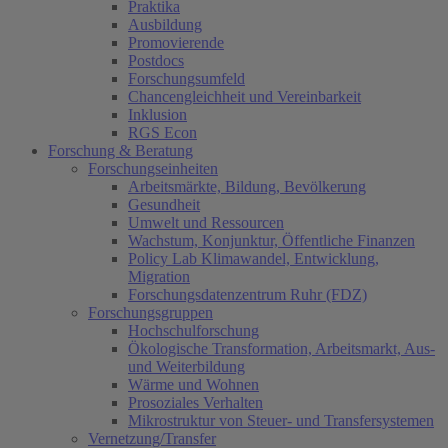
Praktika
Ausbildung
Promovierende
Postdocs
Forschungsumfeld
Chancengleichheit und Vereinbarkeit
Inklusion
RGS Econ
Forschung & Beratung
Forschungseinheiten
Arbeitsmärkte, Bildung, Bevölkerung
Gesundheit
Umwelt und Ressourcen
Wachstum, Konjunktur, Öffentliche Finanzen
Policy Lab Klimawandel, Entwicklung,
Migration
Forschungsdatenzentrum Ruhr (FDZ)
Forschungsgruppen
Hochschulforschung
Ökologische Transformation, Arbeitsmarkt, Aus-
und Weiterbildung
Wärme und Wohnen
Prosoziales Verhalten
Mikrostruktur von Steuer- und Transfersystemen
Vernetzung/Transfer