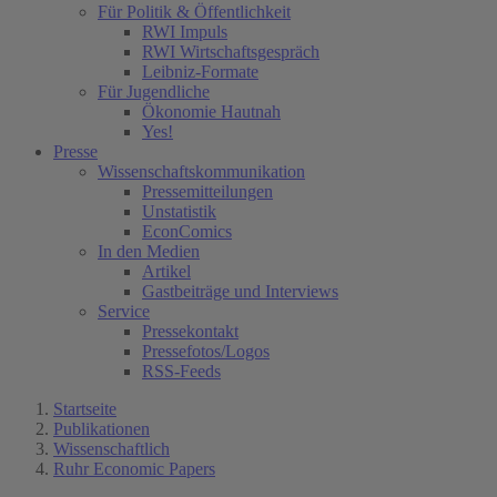
Für Politik & Öffentlichkeit
RWI Impuls
RWI Wirtschaftsgespräch
Leibniz-Formate
Für Jugendliche
Ökonomie Hautnah
Yes!
Presse
Wissenschaftskommunikation
Pressemitteilungen
Unstatistik
EconComics
In den Medien
Artikel
Gastbeiträge und Interviews
Service
Pressekontakt
Pressefotos/Logos
RSS-Feeds
Startseite
Publikationen
Wissenschaftlich
Ruhr Economic Papers