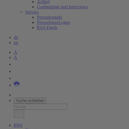
Artikel
Gastbeiträge und Interviews
Service
Pressekontakt
Pressefotos/Logos
RSS-Feeds
de
en
A
A
Suche schließen
RWI