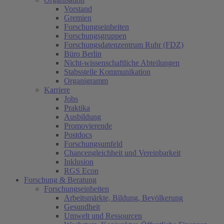
Vorstand
Gremien
Forschungseinheiten
Forschungsgruppen
Forschungsdatenzentrum Ruhr (FDZ)
Büro Berlin
Nicht-wissenschaftliche Abteilungen
Stabsstelle Kommunikation
Organigramm
Karriere
Jobs
Praktika
Ausbildung
Promovierende
Postdocs
Forschungsumfeld
Chancengleichheit und Vereinbarkeit
Inklusion
RGS Econ
Forschung & Beratung
Forschungseinheiten
Arbeitsmärkte, Bildung, Bevölkerung
Gesundheit
Umwelt und Ressourcen