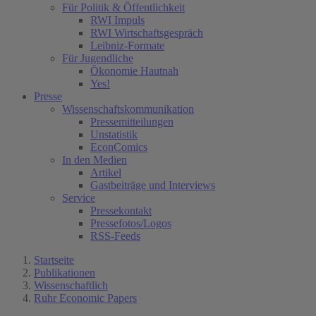
Für Politik & Öffentlichkeit
RWI Impuls
RWI Wirtschaftsgespräch
Leibniz-Formate
Für Jugendliche
Ökonomie Hautnah
Yes!
Presse
Wissenschaftskommunikation
Pressemitteilungen
Unstatistik
EconComics
In den Medien
Artikel
Gastbeiträge und Interviews
Service
Pressekontakt
Pressefotos/Logos
RSS-Feeds
Startseite
Publikationen
Wissenschaftlich
Ruhr Economic Papers