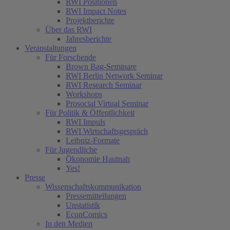
RWI Positionen
RWI Impact Notes
Projektberichte
Über das RWI
Jahresberichte
Veranstaltungen
Für Forschende
Brown Bag-Seminare
RWI Berlin Network Seminar
RWI Research Seminar
Workshops
Prosocial Virtual Seminar
Für Politik & Öffentlichkeit
RWI Impuls
RWI Wirtschaftsgespräch
Leibniz-Formate
Für Jugendliche
Ökonomie Hautnah
Yes!
Presse
Wissenschaftskommunikation
Pressemitteilungen
Unstatistik
EconComics
In den Medien