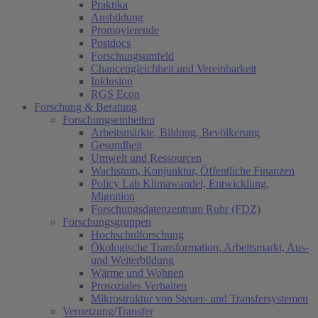
Praktika
Ausbildung
Promovierende
Postdocs
Forschungsumfeld
Chancengleichheit und Vereinbarkeit
Inklusion
RGS Econ
Forschung & Beratung
Forschungseinheiten
Arbeitsmärkte, Bildung, Bevölkerung
Gesundheit
Umwelt und Ressourcen
Wachstum, Konjunktur, Öffentliche Finanzen
Policy Lab Klimawandel, Entwicklung,
Migration
Forschungsdatenzentrum Ruhr (FDZ)
Forschungsgruppen
Hochschulforschung
Ökologische Transformation, Arbeitsmarkt, Aus-
und Weiterbildung
Wärme und Wohnen
Prosoziales Verhalten
Mikrostruktur von Steuer- und Transfersystemen
Vernetzung/Transfer