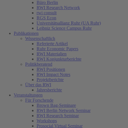
Büro Berlin
RWI Research Network
rwi consult
RGS Econ
Universitätsallianz Ruhr (UA Ruhr)
Leibniz Science Campus Ruhr
Publikationen
Wissenschaftlich
Referierte Artikel
Ruhr Economic Papers
RWI Materialien
RWI Konjunkturberichte
Politikberatend
RWI Positionen
RWI Impact Notes
Projektberichte
Über das RWI
Jahresberichte
Veranstaltungen
Für Forschende
Brown Bag-Seminare
RWI Berlin Network Seminar
RWI Research Seminar
Workshops
Prosocial Virtual Seminar