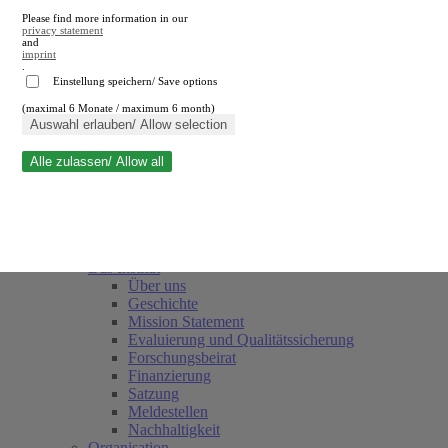
Please find more information in our
privacy statement
and
imprint
.
Einstellung speichern/ Save options
(maximal 6 Monate / maximum 6 month)
Suche schließen
Auswahl erlauben/ Allow selection
Alle zulassen/ Allow all
RWI
Termine
Team
Freunde und Förderer
Das Institut
Über uns
Geschichte
Mission Statement
Evaluierung und Qualitätssicherung
Forschungsbeirat
Finanzierung
Satzung
Meldestellen
Nachhaltigkeit
Organisation