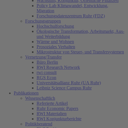
Wachstum, Konjunktur, Öffentliche Finanzen
Policy Lab Klimawandel, Entwicklung,
Migration
Forschungsdatenzentrum Ruhr (FDZ)
Forschungsgruppen
Hochschulforschung
Ökologische Transformation, Arbeitsmarkt, Aus-
und Weiterbildung
Wärme und Wohnen
Prosoziales Verhalten
Mikrostruktur von Steuer- und Transfersystemen
Vernetzung/Transfer
Büro Berlin
RWI Research Network
rwi consult
RGS Econ
Universitätsallianz Ruhr (UA Ruhr)
Leibniz Science Campus Ruhr
Publikationen
Wissenschaftlich
Referierte Artikel
Ruhr Economic Papers
RWI Materialien
RWI Konjunkturberichte
Politikberatend