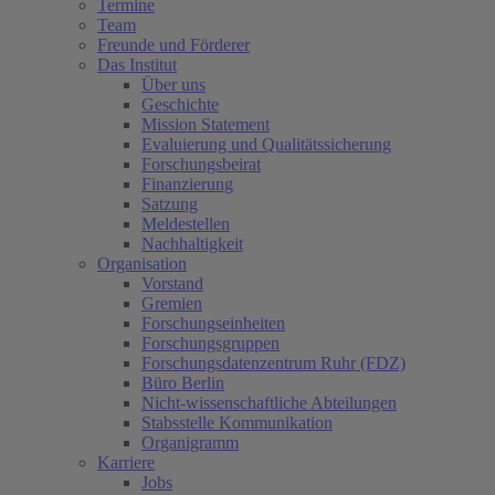
Termine
Team
Freunde und Förderer
Das Institut
Über uns
Geschichte
Mission Statement
Evaluierung und Qualitätssicherung
Forschungsbeirat
Finanzierung
Satzung
Meldestellen
Nachhaltigkeit
Organisation
Vorstand
Gremien
Forschungseinheiten
Forschungsgruppen
Forschungsdatenzentrum Ruhr (FDZ)
Büro Berlin
Nicht-wissenschaftliche Abteilungen
Stabsstelle Kommunikation
Organigramm
Karriere
Jobs