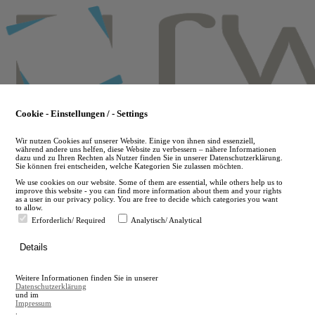
Skip
to
main
content
Cookie - Einstellungen / - Settings
Wir nutzen Cookies auf unserer Website. Einige von ihnen sind essenziell,
während andere uns helfen, diese Website zu verbessern – nähere Informationen
dazu und zu Ihren Rechten als Nutzer finden Sie in unserer Datenschutzerklärung.
Sie können frei entscheiden, welche Kategorien Sie zulassen möchten.
We use cookies on our website. Some of them are essential, while others help us to
improve this website - you can find more information about them and your rights
as a user in our privacy policy. You are free to decide which categories you want
to allow.
Erforderlich/ Required
Analytisch/ Analytical
de
Details
en
A
Weitere Informationen finden Sie in unserer
A
Datenschutzerklärung
und im
Impressum
.