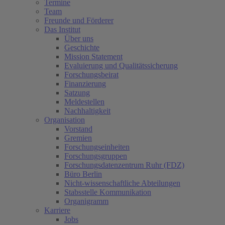
Termine
Team
Freunde und Förderer
Das Institut
Über uns
Geschichte
Mission Statement
Evaluierung und Qualitätssicherung
Forschungsbeirat
Finanzierung
Satzung
Meldestellen
Nachhaltigkeit
Organisation
Vorstand
Gremien
Forschungseinheiten
Forschungsgruppen
Forschungsdatenzentrum Ruhr (FDZ)
Büro Berlin
Nicht-wissenschaftliche Abteilungen
Stabsstelle Kommunikation
Organigramm
Karriere
Jobs