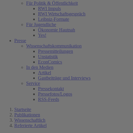
Für Politik & Öffentlichkeit
RWI Impuls
RWI Wirtschaftsgespräch
Leibniz-Formate
Für Jugendliche
Ökonomie Hautnah
Yes!
Presse
Wissenschaftskommunikation
Pressemitteilungen
Unstatistik
EconComics
In den Medien
Artikel
Gastbeiträge und Interviews
Service
Pressekontakt
Pressefotos/Logos
RSS-Feeds
Startseite
Publikationen
Wissenschaftlich
Referierte Artikel