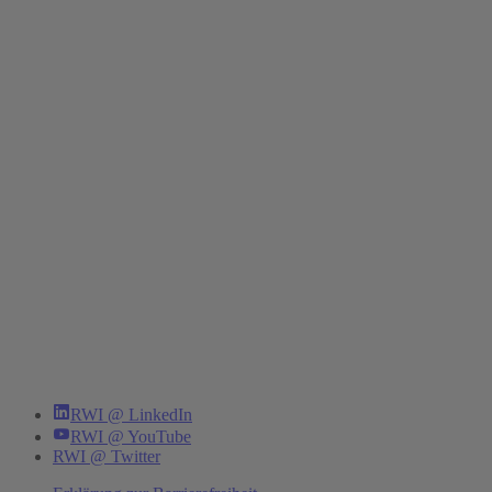
RWI @ LinkedIn
RWI @ YouTube
RWI @ Twitter