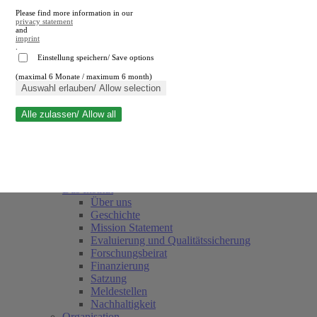
Please find more information in our
privacy statement
and
imprint
.
Einstellung speichern/ Save options
(maximal 6 Monate / maximum 6 month)
Suche schließen
Auswahl erlauben/ Allow selection
Alle zulassen/ Allow all
RWI
Termine
Team
Freunde und Förderer
Das Institut
Über uns
Geschichte
Mission Statement
Evaluierung und Qualitätssicherung
Forschungsbeirat
Finanzierung
Satzung
Meldestellen
Nachhaltigkeit
Organisation