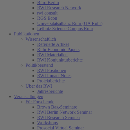
Büro Berlin
RWI Research Network
rwi consult
RGS Econ
Universitätsallianz Ruhr (UA Ruhr)
Leibniz Science Campus Ruhr
Publikationen
Wissenschaftlich
Referierte Artikel
Ruhr Economic Papers
RWI Materialien
RWI Konjunkturberichte
Politikberatend
RWI Positionen
RWI Impact Notes
Projektberichte
Über das RWI
Jahresberichte
Veranstaltungen
Für Forschende
Brown Bag-Seminare
RWI Berlin Network Seminar
RWI Research Seminar
Workshops
Prosocial Virtual Seminar