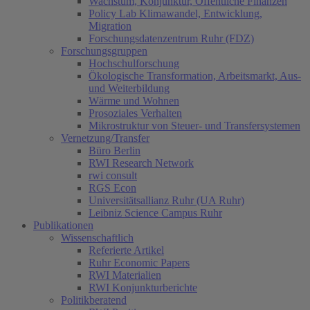
Wachstum, Konjunktur, Öffentliche Finanzen
Policy Lab Klimawandel, Entwicklung,
Migration
Forschungsdatenzentrum Ruhr (FDZ)
Forschungsgruppen
Hochschulforschung
Ökologische Transformation, Arbeitsmarkt, Aus-
und Weiterbildung
Wärme und Wohnen
Prosoziales Verhalten
Mikrostruktur von Steuer- und Transfersystemen
Vernetzung/Transfer
Büro Berlin
RWI Research Network
rwi consult
RGS Econ
Universitätsallianz Ruhr (UA Ruhr)
Leibniz Science Campus Ruhr
Publikationen
Wissenschaftlich
Referierte Artikel
Ruhr Economic Papers
RWI Materialien
RWI Konjunkturberichte
Politikberatend