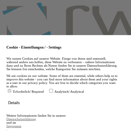
Skip
to
main
content
Cookie - Einstellungen / - Settings
Wir nutzen Cookies auf unserer Website. Einige von ihnen sind essenziell,
während andere uns helfen, diese Website zu verbessern – nähere Informationen
dazu und zu Ihren Rechten als Nutzer finden Sie in unserer Datenschutzerklärung.
Sie können frei entscheiden, welche Kategorien Sie zulassen möchten.
We use cookies on our website. Some of them are essential, while others help us to
improve this website - you can find more information about them and your rights
as a user in our privacy policy. You are free to decide which categories you want
to allow.
Erforderlich/ Required
Analytisch/ Analytical
de
Details
en
A
Weitere Informationen finden Sie in unserer
A
Datenschutzerklärung
und im
Impressum
.