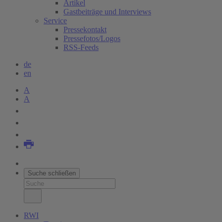
Artikel
Gastbeiträge und Interviews
Service
Pressekontakt
Pressefotos/Logos
RSS-Feeds
de
en
A
A
Suche schließen
RWI