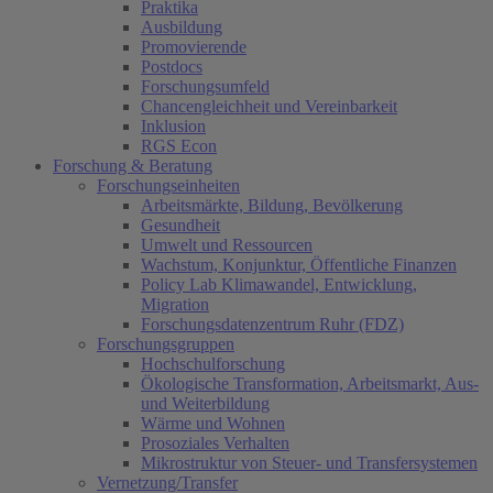
Praktika
Ausbildung
Promovierende
Postdocs
Forschungsumfeld
Chancengleichheit und Vereinbarkeit
Inklusion
RGS Econ
Forschung & Beratung
Forschungseinheiten
Arbeitsmärkte, Bildung, Bevölkerung
Gesundheit
Umwelt und Ressourcen
Wachstum, Konjunktur, Öffentliche Finanzen
Policy Lab Klimawandel, Entwicklung,
Migration
Forschungsdatenzentrum Ruhr (FDZ)
Forschungsgruppen
Hochschulforschung
Ökologische Transformation, Arbeitsmarkt, Aus-
und Weiterbildung
Wärme und Wohnen
Prosoziales Verhalten
Mikrostruktur von Steuer- und Transfersystemen
Vernetzung/Transfer