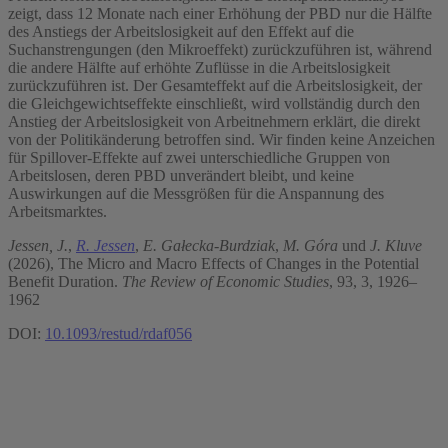
zeigt, dass 12 Monate nach einer Erhöhung der PBD nur die Hälfte
des Anstiegs der Arbeitslosigkeit auf den Effekt auf die
Suchanstrengungen (den Mikroeffekt) zurückzuführen ist, während
die andere Hälfte auf erhöhte Zuflüsse in die Arbeitslosigkeit
zurückzuführen ist. Der Gesamteffekt auf die Arbeitslosigkeit, der
die Gleichgewichtseffekte einschließt, wird vollständig durch den
Anstieg der Arbeitslosigkeit von Arbeitnehmern erklärt, die direkt
von der Politikänderung betroffen sind. Wir finden keine Anzeichen
für Spillover-Effekte auf zwei unterschiedliche Gruppen von
Arbeitslosen, deren PBD unverändert bleibt, und keine
Auswirkungen auf die Messgrößen für die Anspannung des
Arbeitsmarktes.
Jessen, J.
,
R. Jessen
,
E. Gałecka-Burdziak
,
M. Góra
und
J. Kluve
(2026), The Micro and Macro Effects of Changes in the Potential
Benefit Duration.
The Review of Economic Studies
, 93, 3, 1926–
1962
DOI:
10.1093/restud/rdaf056