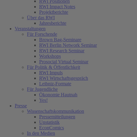
RWI Positionen
RWI Impact Notes
Projektberichte
Über das RWI
Jahresberichte
Veranstaltungen
Für Forschende
Brown Bag-Seminare
RWI Berlin Network Seminar
RWI Research Seminar
Workshops
Prosocial Virtual Seminar
Für Politik & Öffentlichkeit
RWI Impuls
RWI Wirtschaftsgespräch
Leibniz-Formate
Für Jugendliche
Ökonomie Hautnah
Yes!
Presse
Wissenschaftskommunikation
Pressemitteilungen
Unstatistik
EconComics
In den Medien