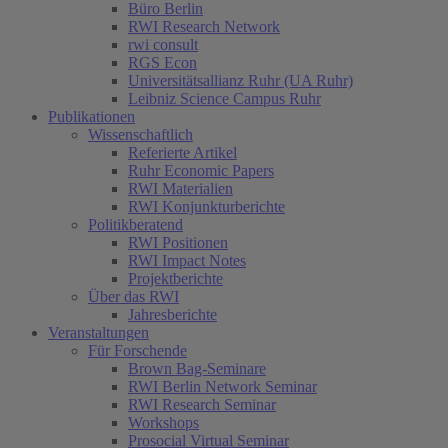
Büro Berlin
RWI Research Network
rwi consult
RGS Econ
Universitätsallianz Ruhr (UA Ruhr)
Leibniz Science Campus Ruhr
Publikationen
Wissenschaftlich
Referierte Artikel
Ruhr Economic Papers
RWI Materialien
RWI Konjunkturberichte
Politikberatend
RWI Positionen
RWI Impact Notes
Projektberichte
Über das RWI
Jahresberichte
Veranstaltungen
Für Forschende
Brown Bag-Seminare
RWI Berlin Network Seminar
RWI Research Seminar
Workshops
Prosocial Virtual Seminar