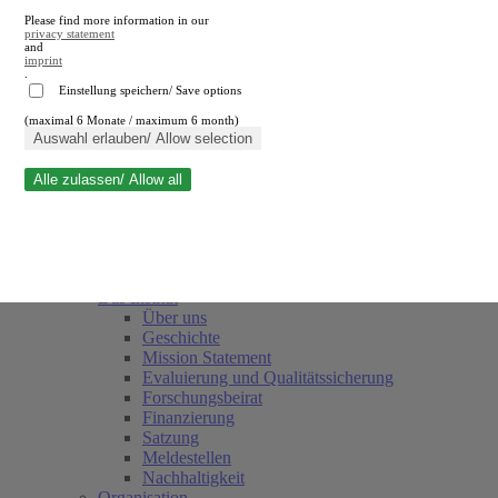
Please find more information in our
privacy statement
and
imprint
.
Einstellung speichern/ Save options
(maximal 6 Monate / maximum 6 month)
Suche schließen
Auswahl erlauben/ Allow selection
Alle zulassen/ Allow all
RWI
Termine
Team
Freunde und Förderer
Das Institut
Über uns
Geschichte
Mission Statement
Evaluierung und Qualitätssicherung
Forschungsbeirat
Finanzierung
Satzung
Meldestellen
Nachhaltigkeit
Organisation