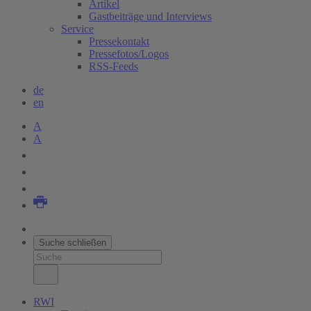
Artikel
Gastbeiträge und Interviews
Service
Pressekontakt
Pressefotos/Logos
RSS-Feeds
de
en
A
A
Suche schließen
RWI