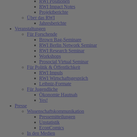
RWI Positionen
RWI Impact Notes
Projektberichte
Über das RWI
Jahresberichte
Veranstaltungen
Für Forschende
Brown Bag-Seminare
RWI Berlin Network Seminar
RWI Research Seminar
Workshops
Prosocial Virtual Seminar
Für Politik & Öffentlichkeit
RWI Impuls
RWI Wirtschaftsgespräch
Leibniz-Formate
Für Jugendliche
Ökonomie Hautnah
Yes!
Presse
Wissenschaftskommunikation
Pressemitteilungen
Unstatistik
EconComics
In den Medien