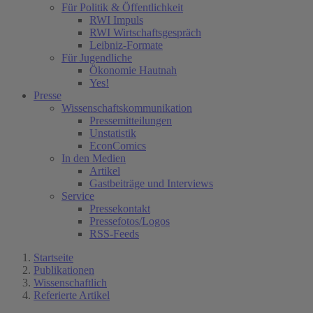
Für Politik & Öffentlichkeit
RWI Impuls
RWI Wirtschaftsgespräch
Leibniz-Formate
Für Jugendliche
Ökonomie Hautnah
Yes!
Presse
Wissenschaftskommunikation
Pressemitteilungen
Unstatistik
EconComics
In den Medien
Artikel
Gastbeiträge und Interviews
Service
Pressekontakt
Pressefotos/Logos
RSS-Feeds
Startseite
Publikationen
Wissenschaftlich
Referierte Artikel