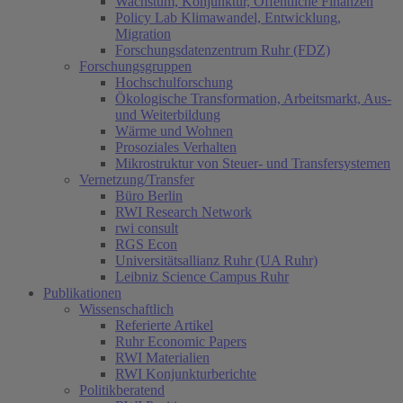
Wachstum, Konjunktur, Öffentliche Finanzen
Policy Lab Klimawandel, Entwicklung,
Migration
Forschungsdatenzentrum Ruhr (FDZ)
Forschungsgruppen
Hochschulforschung
Ökologische Transformation, Arbeitsmarkt, Aus-
und Weiterbildung
Wärme und Wohnen
Prosoziales Verhalten
Mikrostruktur von Steuer- und Transfersystemen
Vernetzung/Transfer
Büro Berlin
RWI Research Network
rwi consult
RGS Econ
Universitätsallianz Ruhr (UA Ruhr)
Leibniz Science Campus Ruhr
Publikationen
Wissenschaftlich
Referierte Artikel
Ruhr Economic Papers
RWI Materialien
RWI Konjunkturberichte
Politikberatend