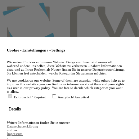
Skip
to
main
content
Cookie - Einstellungen / - Settings
Wir nutzen Cookies auf unserer Website. Einige von ihnen sind essenziell,
während andere uns helfen, diese Website zu verbessern – nähere Informationen
dazu und zu Ihren Rechten als Nutzer finden Sie in unserer Datenschutzerklärung.
Sie können frei entscheiden, welche Kategorien Sie zulassen möchten.
We use cookies on our website. Some of them are essential, while others help us to
improve this website - you can find more information about them and your rights
as a user in our privacy policy. You are free to decide which categories you want
to allow.
Erforderlich/ Required
Analytisch/ Analytical
de
Details
en
A
Weitere Informationen finden Sie in unserer
A
Datenschutzerklärung
und im
Impressum
.