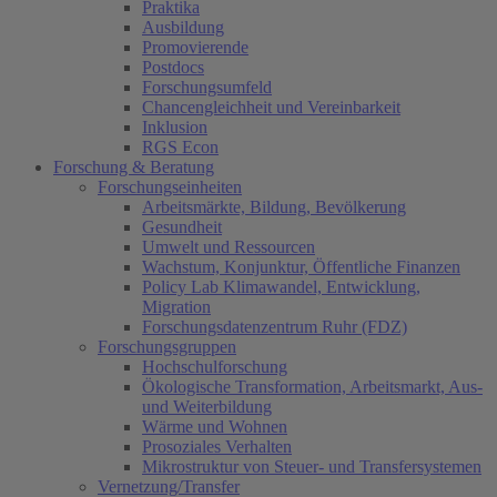
Praktika
Ausbildung
Promovierende
Postdocs
Forschungsumfeld
Chancengleichheit und Vereinbarkeit
Inklusion
RGS Econ
Forschung & Beratung
Forschungseinheiten
Arbeitsmärkte, Bildung, Bevölkerung
Gesundheit
Umwelt und Ressourcen
Wachstum, Konjunktur, Öffentliche Finanzen
Policy Lab Klimawandel, Entwicklung,
Migration
Forschungsdatenzentrum Ruhr (FDZ)
Forschungsgruppen
Hochschulforschung
Ökologische Transformation, Arbeitsmarkt, Aus-
und Weiterbildung
Wärme und Wohnen
Prosoziales Verhalten
Mikrostruktur von Steuer- und Transfersystemen
Vernetzung/Transfer