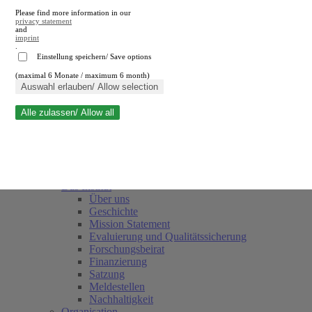
Please find more information in our
privacy statement
and
imprint
.
Einstellung speichern/ Save options
(maximal 6 Monate / maximum 6 month)
Suche schließen
Auswahl erlauben/ Allow selection
Alle zulassen/ Allow all
RWI
Termine
Team
Freunde und Förderer
Das Institut
Über uns
Geschichte
Mission Statement
Evaluierung und Qualitätssicherung
Forschungsbeirat
Finanzierung
Satzung
Meldestellen
Nachhaltigkeit
Organisation