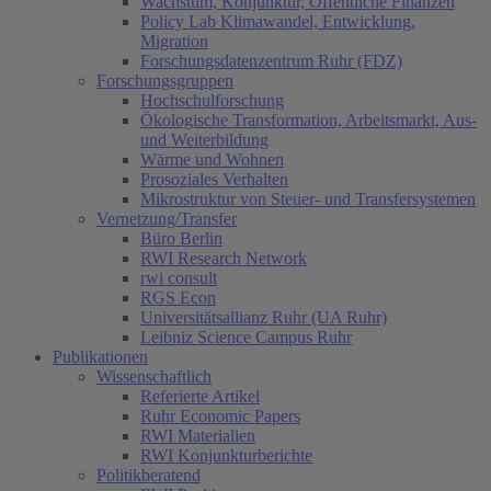
Wachstum, Konjunktur, Öffentliche Finanzen
Policy Lab Klimawandel, Entwicklung,
Migration
Forschungsdatenzentrum Ruhr (FDZ)
Forschungsgruppen
Hochschulforschung
Ökologische Transformation, Arbeitsmarkt, Aus-
und Weiterbildung
Wärme und Wohnen
Prosoziales Verhalten
Mikrostruktur von Steuer- und Transfersystemen
Vernetzung/Transfer
Büro Berlin
RWI Research Network
rwi consult
RGS Econ
Universitätsallianz Ruhr (UA Ruhr)
Leibniz Science Campus Ruhr
Publikationen
Wissenschaftlich
Referierte Artikel
Ruhr Economic Papers
RWI Materialien
RWI Konjunkturberichte
Politikberatend