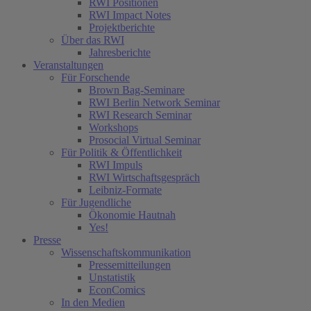
RWI Positionen
RWI Impact Notes
Projektberichte
Über das RWI
Jahresberichte
Veranstaltungen
Für Forschende
Brown Bag-Seminare
RWI Berlin Network Seminar
RWI Research Seminar
Workshops
Prosocial Virtual Seminar
Für Politik & Öffentlichkeit
RWI Impuls
RWI Wirtschaftsgespräch
Leibniz-Formate
Für Jugendliche
Ökonomie Hautnah
Yes!
Presse
Wissenschaftskommunikation
Pressemitteilungen
Unstatistik
EconComics
In den Medien