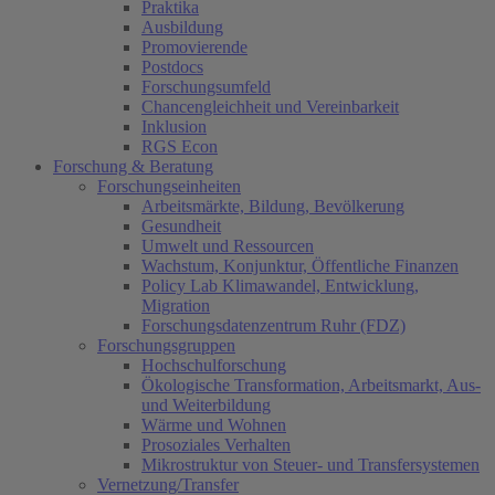
Praktika
Ausbildung
Promovierende
Postdocs
Forschungsumfeld
Chancengleichheit und Vereinbarkeit
Inklusion
RGS Econ
Forschung & Beratung
Forschungseinheiten
Arbeitsmärkte, Bildung, Bevölkerung
Gesundheit
Umwelt und Ressourcen
Wachstum, Konjunktur, Öffentliche Finanzen
Policy Lab Klimawandel, Entwicklung,
Migration
Forschungsdatenzentrum Ruhr (FDZ)
Forschungsgruppen
Hochschulforschung
Ökologische Transformation, Arbeitsmarkt, Aus-
und Weiterbildung
Wärme und Wohnen
Prosoziales Verhalten
Mikrostruktur von Steuer- und Transfersystemen
Vernetzung/Transfer