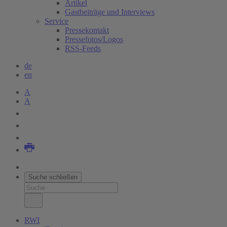
Artikel
Gastbeiträge und Interviews
Service
Pressekontakt
Pressefotos/Logos
RSS-Feeds
de
en
A
A
Suche schließen
RWI