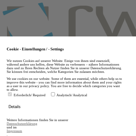
Skip
to
main
content
Cookie - Einstellungen / - Settings
Wir nutzen Cookies auf unserer Website. Einige von ihnen sind essenziell,
während andere uns helfen, diese Website zu verbessern – nähere Informationen
dazu und zu Ihren Rechten als Nutzer finden Sie in unserer Datenschutzerklärung.
Sie können frei entscheiden, welche Kategorien Sie zulassen möchten.
We use cookies on our website. Some of them are essential, while others help us to
improve this website - you can find more information about them and your rights
as a user in our privacy policy. You are free to decide which categories you want
to allow.
Erforderlich/ Required
Analytisch/ Analytical
de
Details
en
A
Weitere Informationen finden Sie in unserer
A
Datenschutzerklärung
und im
Impressum
.