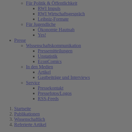
Für Politik & Öffentlichkeit
RWI Impuls
RWI Wirtschaftsgespräch
Leibniz-Formate
Für Jugendliche
Ökonomie Hautnah
Yes!
Presse
Wissenschaftskommunikation
Pressemitteilungen
Unstatistik
EconComics
In den Medien
Artikel
Gastbeiträge und Interviews
Service
Pressekontakt
Pressefotos/Logos
RSS-Feeds
Startseite
Publikationen
Wissenschaftlich
Referierte Artikel