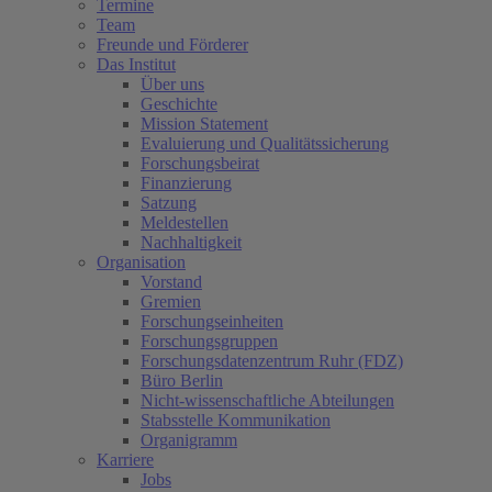
Termine
Team
Freunde und Förderer
Das Institut
Über uns
Geschichte
Mission Statement
Evaluierung und Qualitätssicherung
Forschungsbeirat
Finanzierung
Satzung
Meldestellen
Nachhaltigkeit
Organisation
Vorstand
Gremien
Forschungseinheiten
Forschungsgruppen
Forschungsdatenzentrum Ruhr (FDZ)
Büro Berlin
Nicht-wissenschaftliche Abteilungen
Stabsstelle Kommunikation
Organigramm
Karriere
Jobs