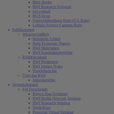
Büro Berlin
RWI Research Network
rwi consult
RGS Econ
Universitätsallianz Ruhr (UA Ruhr)
Leibniz Science Campus Ruhr
Publikationen
Wissenschaftlich
Referierte Artikel
Ruhr Economic Papers
RWI Materialien
RWI Konjunkturberichte
Politikberatend
RWI Positionen
RWI Impact Notes
Projektberichte
Über das RWI
Jahresberichte
Veranstaltungen
Für Forschende
Brown Bag-Seminare
RWI Berlin Network Seminar
RWI Research Seminar
Workshops
Prosocial Virtual Seminar