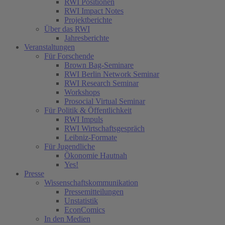
RWI Positionen
RWI Impact Notes
Projektberichte
Über das RWI
Jahresberichte
Veranstaltungen
Für Forschende
Brown Bag-Seminare
RWI Berlin Network Seminar
RWI Research Seminar
Workshops
Prosocial Virtual Seminar
Für Politik & Öffentlichkeit
RWI Impuls
RWI Wirtschaftsgespräch
Leibniz-Formate
Für Jugendliche
Ökonomie Hautnah
Yes!
Presse
Wissenschaftskommunikation
Pressemitteilungen
Unstatistik
EconComics
In den Medien