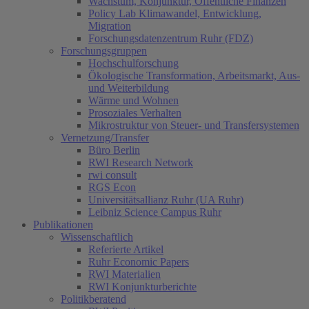
Wachstum, Konjunktur, Öffentliche Finanzen
Policy Lab Klimawandel, Entwicklung,
Migration
Forschungsdatenzentrum Ruhr (FDZ)
Forschungsgruppen
Hochschulforschung
Ökologische Transformation, Arbeitsmarkt, Aus-
und Weiterbildung
Wärme und Wohnen
Prosoziales Verhalten
Mikrostruktur von Steuer- und Transfersystemen
Vernetzung/Transfer
Büro Berlin
RWI Research Network
rwi consult
RGS Econ
Universitätsallianz Ruhr (UA Ruhr)
Leibniz Science Campus Ruhr
Publikationen
Wissenschaftlich
Referierte Artikel
Ruhr Economic Papers
RWI Materialien
RWI Konjunkturberichte
Politikberatend