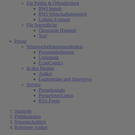
Für Politik & Öffentlichkeit
RWI Impuls
RWI Wirtschaftsgespräch
Leibniz-Formate
Für Jugendliche
Ökonomie Hautnah
Yes!
Presse
Wissenschaftskommunikation
Pressemitteilungen
Unstatistik
EconComics
In den Medien
Artikel
Gastbeiträge und Interviews
Service
Pressekontakt
Pressefotos/Logos
RSS-Feeds
Startseite
Publikationen
Wissenschaftlich
Referierte Artikel