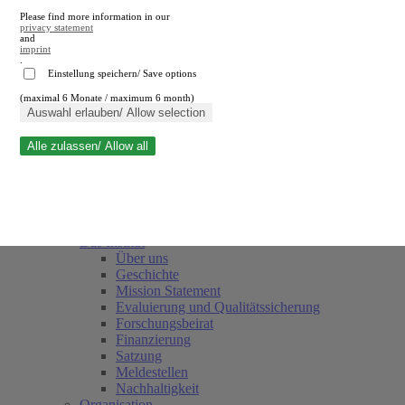
Please find more information in our
privacy statement
and
imprint
.
Einstellung speichern/ Save options
(maximal 6 Monate / maximum 6 month)
Suche schließen
Auswahl erlauben/ Allow selection
Alle zulassen/ Allow all
RWI
Termine
Team
Freunde und Förderer
Das Institut
Über uns
Geschichte
Mission Statement
Evaluierung und Qualitätssicherung
Forschungsbeirat
Finanzierung
Satzung
Meldestellen
Nachhaltigkeit
Organisation