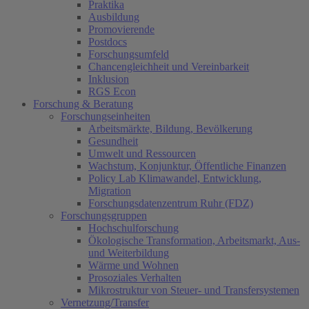
Praktika
Ausbildung
Promovierende
Postdocs
Forschungsumfeld
Chancengleichheit und Vereinbarkeit
Inklusion
RGS Econ
Forschung & Beratung
Forschungseinheiten
Arbeitsmärkte, Bildung, Bevölkerung
Gesundheit
Umwelt und Ressourcen
Wachstum, Konjunktur, Öffentliche Finanzen
Policy Lab Klimawandel, Entwicklung,
Migration
Forschungsdatenzentrum Ruhr (FDZ)
Forschungsgruppen
Hochschulforschung
Ökologische Transformation, Arbeitsmarkt, Aus-
und Weiterbildung
Wärme und Wohnen
Prosoziales Verhalten
Mikrostruktur von Steuer- und Transfersystemen
Vernetzung/Transfer