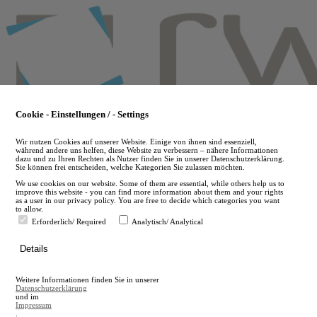
Skip
to
main
content
Cookie - Einstellungen / - Settings
Wir nutzen Cookies auf unserer Website. Einige von ihnen sind essenziell,
während andere uns helfen, diese Website zu verbessern – nähere Informationen
dazu und zu Ihren Rechten als Nutzer finden Sie in unserer Datenschutzerklärung.
Sie können frei entscheiden, welche Kategorien Sie zulassen möchten.
We use cookies on our website. Some of them are essential, while others help us to
improve this website - you can find more information about them and your rights
as a user in our privacy policy. You are free to decide which categories you want
to allow.
Erforderlich/ Required
Analytisch/ Analytical
de
Details
en
A
Weitere Informationen finden Sie in unserer
A
Datenschutzerklärung
und im
Impressum
.