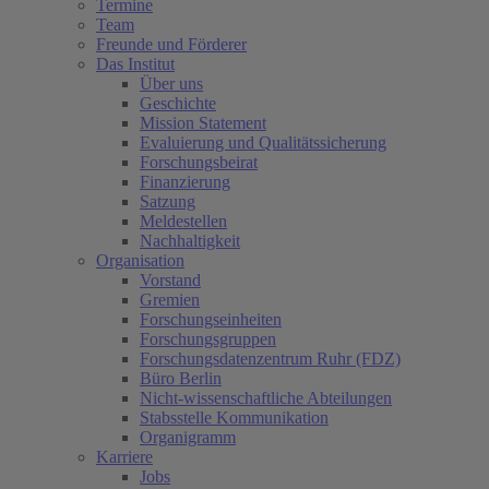
Termine
Team
Freunde und Förderer
Das Institut
Über uns
Geschichte
Mission Statement
Evaluierung und Qualitätssicherung
Forschungsbeirat
Finanzierung
Satzung
Meldestellen
Nachhaltigkeit
Organisation
Vorstand
Gremien
Forschungseinheiten
Forschungsgruppen
Forschungsdatenzentrum Ruhr (FDZ)
Büro Berlin
Nicht-wissenschaftliche Abteilungen
Stabsstelle Kommunikation
Organigramm
Karriere
Jobs