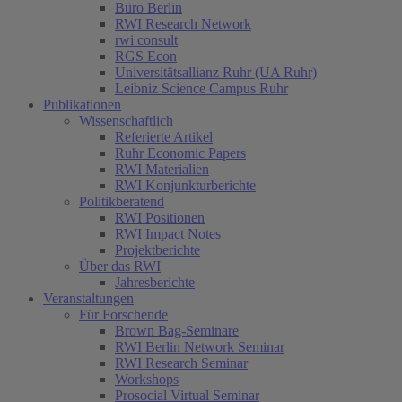
Büro Berlin
RWI Research Network
rwi consult
RGS Econ
Universitätsallianz Ruhr (UA Ruhr)
Leibniz Science Campus Ruhr
Publikationen
Wissenschaftlich
Referierte Artikel
Ruhr Economic Papers
RWI Materialien
RWI Konjunkturberichte
Politikberatend
RWI Positionen
RWI Impact Notes
Projektberichte
Über das RWI
Jahresberichte
Veranstaltungen
Für Forschende
Brown Bag-Seminare
RWI Berlin Network Seminar
RWI Research Seminar
Workshops
Prosocial Virtual Seminar