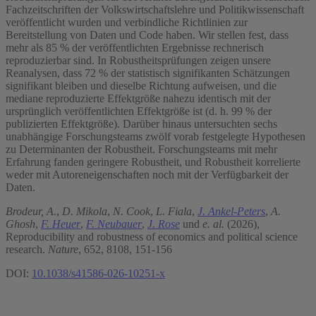
Fachzeitschriften der Volkswirtschaftslehre und Politikwissenschaft
veröffentlicht wurden und verbindliche Richtlinien zur
Bereitstellung von Daten und Code haben. Wir stellen fest, dass
mehr als 85 % der veröffentlichten Ergebnisse rechnerisch
reproduzierbar sind. In Robustheitsprüfungen zeigen unsere
Reanalysen, dass 72 % der statistisch signifikanten Schätzungen
signifikant bleiben und dieselbe Richtung aufweisen, und die
mediane reproduzierte Effektgröße nahezu identisch mit der
ursprünglich veröffentlichten Effektgröße ist (d. h. 99 % der
publizierten Effektgröße). Darüber hinaus untersuchten sechs
unabhängige Forschungsteams zwölf vorab festgelegte Hypothesen
zu Determinanten der Robustheit. Forschungsteams mit mehr
Erfahrung fanden geringere Robustheit, und Robustheit korrelierte
weder mit Autoreneigenschaften noch mit der Verfügbarkeit der
Daten.
Brodeur, A.
,
D. Mikola
,
N. Cook
,
L. Fiala
,
J. Ankel-Peters
,
A.
Ghosh
,
F. Heuer
,
F. Neubauer
,
J. Rose
und
e. al.
(2026),
Reproducibility and robustness of economics and political science
research.
Nature
, 652, 8108, 151-156
DOI:
10.1038/s41586-026-10251-x