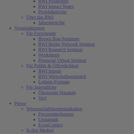
RWI Positionen
RWI Impact Notes
Projektberichte
Über das RWI
Jahresberichte
Veranstaltungen
Für Forschende
Brown Bag-Seminare
RWI Berlin Network Seminar
RWI Research Seminar
Workshops
Prosocial Virtual Seminar
Für Politik & Öffentlichkeit
RWI Impuls
RWI Wirtschaftsgespräch
Leibniz-Formate
Für Jugendliche
Ökonomie Hautnah
Yes!
Presse
Wissenschaftskommunikation
Pressemitteilungen
Unstatistik
EconComics
In den Medien