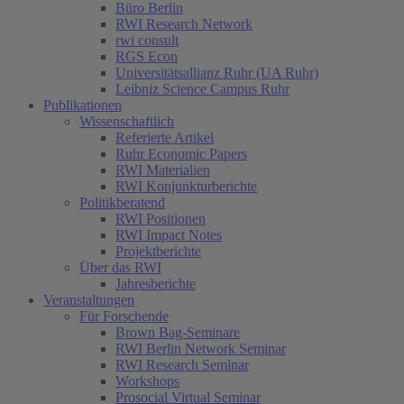
Büro Berlin
RWI Research Network
rwi consult
RGS Econ
Universitätsallianz Ruhr (UA Ruhr)
Leibniz Science Campus Ruhr
Publikationen
Wissenschaftlich
Referierte Artikel
Ruhr Economic Papers
RWI Materialien
RWI Konjunkturberichte
Politikberatend
RWI Positionen
RWI Impact Notes
Projektberichte
Über das RWI
Jahresberichte
Veranstaltungen
Für Forschende
Brown Bag-Seminare
RWI Berlin Network Seminar
RWI Research Seminar
Workshops
Prosocial Virtual Seminar