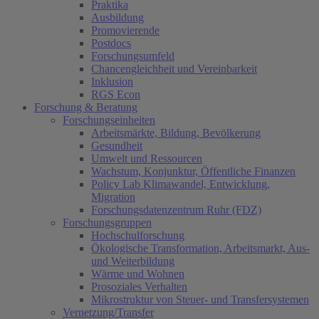
Praktika
Ausbildung
Promovierende
Postdocs
Forschungsumfeld
Chancengleichheit und Vereinbarkeit
Inklusion
RGS Econ
Forschung & Beratung
Forschungseinheiten
Arbeitsmärkte, Bildung, Bevölkerung
Gesundheit
Umwelt und Ressourcen
Wachstum, Konjunktur, Öffentliche Finanzen
Policy Lab Klimawandel, Entwicklung,
Migration
Forschungsdatenzentrum Ruhr (FDZ)
Forschungsgruppen
Hochschulforschung
Ökologische Transformation, Arbeitsmarkt, Aus-
und Weiterbildung
Wärme und Wohnen
Prosoziales Verhalten
Mikrostruktur von Steuer- und Transfersystemen
Vernetzung/Transfer