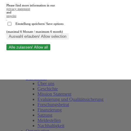
Please find more information in our
privacy statement
and
imprint
.
Einstellung speichern/ Save options
(maximal 6 Monate / maximum 6 month)
Suche schließen
Auswahl erlauben/ Allow selection
Alle zulassen/ Allow all
RWI
Termine
Team
Freunde und Förderer
Das Institut
Über uns
Geschichte
Mission Statement
Evaluierung und Qualitätssicherung
Forschungsbeirat
Finanzierung
Satzung
Meldestellen
Nachhaltigkeit
Organisation