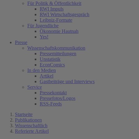
Für Politik & Öffentlichkeit
RWI Impuls
RWI Wirtschaftsgespräch
Leibniz-Formate
Für Jugendliche
Ökonomie Hautnah
Yes!
Presse
Wissenschaftskommunikation
Pressemitteilungen
Unstatistik
EconComics
In den Medien
Artikel
Gastbeiträge und Interviews
Service
Pressekontakt
Pressefotos/Logos
RSS-Feeds
Startseite
Publikationen
Wissenschaftlich
Referierte Artikel