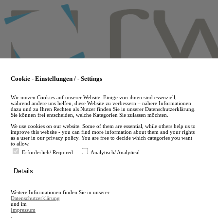
Skip
to
main
content
Cookie - Einstellungen / - Settings
Wir nutzen Cookies auf unserer Website. Einige von ihnen sind essenziell,
während andere uns helfen, diese Website zu verbessern – nähere Informationen
dazu und zu Ihren Rechten als Nutzer finden Sie in unserer Datenschutzerklärung.
Sie können frei entscheiden, welche Kategorien Sie zulassen möchten.
We use cookies on our website. Some of them are essential, while others help us to
improve this website - you can find more information about them and your rights
as a user in our privacy policy. You are free to decide which categories you want
to allow.
Erforderlich/ Required
Analytisch/ Analytical
de
Details
en
A
Weitere Informationen finden Sie in unserer
A
Datenschutzerklärung
und im
Impressum
.