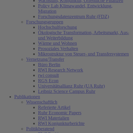
Wachstum, Konjunktur, Öffentliche Finanzen
Policy Lab Klimawandel, Entwicklung,
Migration
Forschungsdatenzentrum Ruhr (FDZ)
Forschungsgruppen
Hochschulforschung
Ökologische Transformation, Arbeitsmarkt, Aus-
und Weiterbildung
Wärme und Wohnen
Prosoziales Verhalten
Mikrostruktur von Steuer- und Transfersystemen
Vernetzung/Transfer
Büro Berlin
RWI Research Network
rwi consult
RGS Econ
Universitätsallianz Ruhr (UA Ruhr)
Leibniz Science Campus Ruhr
Publikationen
Wissenschaftlich
Referierte Artikel
Ruhr Economic Papers
RWI Materialien
RWI Konjunkturberichte
Politikberatend