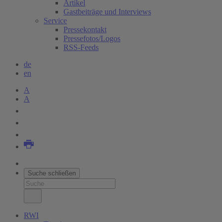
Artikel
Gastbeiträge und Interviews
Service
Pressekontakt
Pressefotos/Logos
RSS-Feeds
de
en
A
A
Suche schließen
RWI