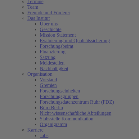
Termine
Team
Freunde und Förderer
Das Institut
Über uns
Geschichte
Mission Statement
Evaluierung und Qualitätssicherung
Forschungsbeirat
Finanzierung
Satzung
Meldestellen
Nachhaltigkeit
Organisation
Vorstand
Gremien
Forschungseinheiten
Forschungsgruppen
Forschungsdatenzentrum Ruhr (FDZ)
Büro Berlin
Nicht-wissenschaftliche Abteilungen
Stabsstelle Kommunikation
Organigramm
Karriere
Jobs