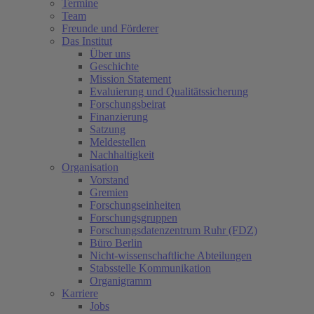
Termine
Team
Freunde und Förderer
Das Institut
Über uns
Geschichte
Mission Statement
Evaluierung und Qualitätssicherung
Forschungsbeirat
Finanzierung
Satzung
Meldestellen
Nachhaltigkeit
Organisation
Vorstand
Gremien
Forschungseinheiten
Forschungsgruppen
Forschungsdatenzentrum Ruhr (FDZ)
Büro Berlin
Nicht-wissenschaftliche Abteilungen
Stabsstelle Kommunikation
Organigramm
Karriere
Jobs