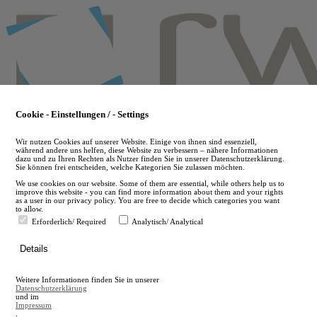
Skip
to
main
content
Cookie - Einstellungen / - Settings
Wir nutzen Cookies auf unserer Website. Einige von ihnen sind essenziell,
während andere uns helfen, diese Website zu verbessern – nähere Informationen
dazu und zu Ihren Rechten als Nutzer finden Sie in unserer Datenschutzerklärung.
Sie können frei entscheiden, welche Kategorien Sie zulassen möchten.
We use cookies on our website. Some of them are essential, while others help us to
improve this website - you can find more information about them and your rights
as a user in our privacy policy. You are free to decide which categories you want
to allow.
Erforderlich/ Required
Analytisch/ Analytical
de
Details
en
A
Weitere Informationen finden Sie in unserer
A
Datenschutzerklärung
und im
Impressum
.