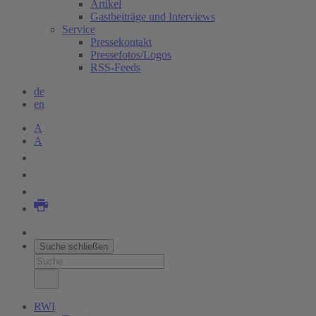
Artikel
Gastbeiträge und Interviews
Service
Pressekontakt
Pressefotos/Logos
RSS-Feeds
de
en
A
A
Suche schließen
RWI