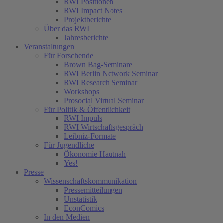
RWI Positionen
RWI Impact Notes
Projektberichte
Über das RWI
Jahresberichte
Veranstaltungen
Für Forschende
Brown Bag-Seminare
RWI Berlin Network Seminar
RWI Research Seminar
Workshops
Prosocial Virtual Seminar
Für Politik & Öffentlichkeit
RWI Impuls
RWI Wirtschaftsgespräch
Leibniz-Formate
Für Jugendliche
Ökonomie Hautnah
Yes!
Presse
Wissenschaftskommunikation
Pressemitteilungen
Unstatistik
EconComics
In den Medien