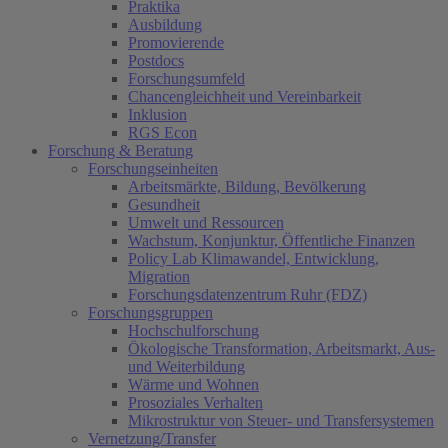
Praktika
Ausbildung
Promovierende
Postdocs
Forschungsumfeld
Chancengleichheit und Vereinbarkeit
Inklusion
RGS Econ
Forschung & Beratung
Forschungseinheiten
Arbeitsmärkte, Bildung, Bevölkerung
Gesundheit
Umwelt und Ressourcen
Wachstum, Konjunktur, Öffentliche Finanzen
Policy Lab Klimawandel, Entwicklung,
Migration
Forschungsdatenzentrum Ruhr (FDZ)
Forschungsgruppen
Hochschulforschung
Ökologische Transformation, Arbeitsmarkt, Aus-
und Weiterbildung
Wärme und Wohnen
Prosoziales Verhalten
Mikrostruktur von Steuer- und Transfersystemen
Vernetzung/Transfer