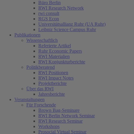
Büro Berlin
RWI Research Network
rwi consult
RGS Econ
Universitätsallianz Ruhr (UA Ruhr)
Leibniz Science Campus Ruhr
Publikationen
Wissenschaftlich
Referierte Artikel
Ruhr Economic Papers
RWI Materialien
RWI Konjunkturberichte
Politikberatend
RWI Positionen
RWI Impact Notes
Projektberichte
Über das RWI
Jahresberichte
Veranstaltungen
Für Forschende
Brown Bag-Seminare
RWI Berlin Network Seminar
RWI Research Seminar
Workshops
Prosocial Virtual Seminar