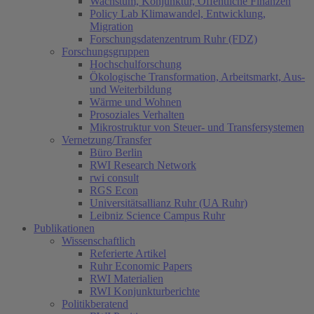
Wachstum, Konjunktur, Öffentliche Finanzen
Policy Lab Klimawandel, Entwicklung,
Migration
Forschungsdatenzentrum Ruhr (FDZ)
Forschungsgruppen
Hochschulforschung
Ökologische Transformation, Arbeitsmarkt, Aus-
und Weiterbildung
Wärme und Wohnen
Prosoziales Verhalten
Mikrostruktur von Steuer- und Transfersystemen
Vernetzung/Transfer
Büro Berlin
RWI Research Network
rwi consult
RGS Econ
Universitätsallianz Ruhr (UA Ruhr)
Leibniz Science Campus Ruhr
Publikationen
Wissenschaftlich
Referierte Artikel
Ruhr Economic Papers
RWI Materialien
RWI Konjunkturberichte
Politikberatend