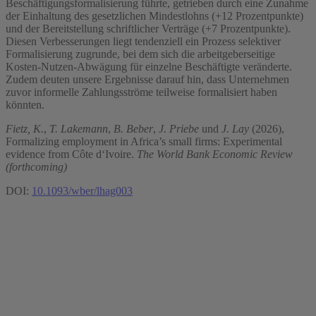
Beschäftigungsformalisierung führte, getrieben durch eine Zunahme
der Einhaltung des gesetzlichen Mindestlohns (+12 Prozentpunkte)
und der Bereitstellung schriftlicher Verträge (+7 Prozentpunkte).
Diesen Verbesserungen liegt tendenziell ein Prozess selektiver
Formalisierung zugrunde, bei dem sich die arbeitgeberseitige
Kosten-Nutzen-Abwägung für einzelne Beschäftigte veränderte.
Zudem deuten unsere Ergebnisse darauf hin, dass Unternehmen
zuvor informelle Zahlungsströme teilweise formalisiert haben
könnten.
Fietz, K.
,
T. Lakemann
,
B. Beber
,
J. Priebe
und
J. Lay
(2026),
Formalizing employment in Africa’s small firms: Experimental
evidence from Côte d‘Ivoire.
The World Bank Economic Review
(forthcoming)
DOI:
10.1093/wber/lhag003