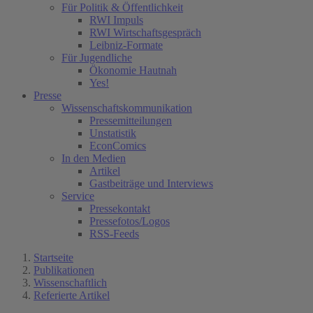
Für Politik & Öffentlichkeit
RWI Impuls
RWI Wirtschaftsgespräch
Leibniz-Formate
Für Jugendliche
Ökonomie Hautnah
Yes!
Presse
Wissenschaftskommunikation
Pressemitteilungen
Unstatistik
EconComics
In den Medien
Artikel
Gastbeiträge und Interviews
Service
Pressekontakt
Pressefotos/Logos
RSS-Feeds
Startseite
Publikationen
Wissenschaftlich
Referierte Artikel