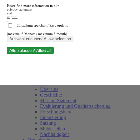
Please find more information in our
privacy statement
and
imprint
.
Einstellung speichern/ Save options
(maximal 6 Monate / maximum 6 month)
Suche schließen
Auswahl erlauben/ Allow selection
Alle zulassen/ Allow all
RWI
Termine
Team
Freunde und Förderer
Das Institut
Über uns
Geschichte
Mission Statement
Evaluierung und Qualitätssicherung
Forschungsbeirat
Finanzierung
Satzung
Meldestellen
Nachhaltigkeit
Organisation