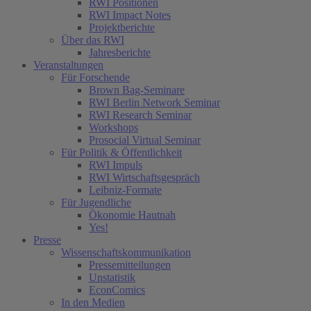
RWI Positionen
RWI Impact Notes
Projektberichte
Über das RWI
Jahresberichte
Veranstaltungen
Für Forschende
Brown Bag-Seminare
RWI Berlin Network Seminar
RWI Research Seminar
Workshops
Prosocial Virtual Seminar
Für Politik & Öffentlichkeit
RWI Impuls
RWI Wirtschaftsgespräch
Leibniz-Formate
Für Jugendliche
Ökonomie Hautnah
Yes!
Presse
Wissenschaftskommunikation
Pressemitteilungen
Unstatistik
EconComics
In den Medien