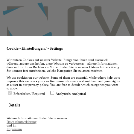
Skip
to
main
content
Cookie - Einstellungen / - Settings
Wir nutzen Cookies auf unserer Website. Einige von ihnen sind essenziell,
während andere uns helfen, diese Website zu verbessern – nähere Informationen
dazu und zu Ihren Rechten als Nutzer finden Sie in unserer Datenschutzerklärung.
Sie können frei entscheiden, welche Kategorien Sie zulassen möchten.
We use cookies on our website. Some of them are essential, while others help us to
improve this website - you can find more information about them and your rights
as a user in our privacy policy. You are free to decide which categories you want
to allow.
Erforderlich/ Required
Analytisch/ Analytical
de
Details
en
A
Weitere Informationen finden Sie in unserer
A
Datenschutzerklärung
und im
Impressum
.