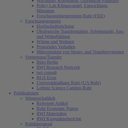
Wachstum, Konjunktur, Öffentliche Finanzen
Policy Lab Klimawandel, Entwicklung,
Migration
Forschungsdatenzentrum Ruhr (FDZ)
Forschungsgruppen
Hochschulforschung
Ökologische Transformation, Arbeitsmarkt, Aus-
und Weiterbildung
Wärme und Wohnen
Prosoziales Verhalten
Mikrostruktur von Steuer- und Transfersystemen
Vernetzung/Transfer
Büro Berlin
RWI Research Network
rwi consult
RGS Econ
Universitätsallianz Ruhr (UA Ruhr)
Leibniz Science Campus Ruhr
Publikationen
Wissenschaftlich
Referierte Artikel
Ruhr Economic Papers
RWI Materialien
RWI Konjunkturberichte
Politikberatend