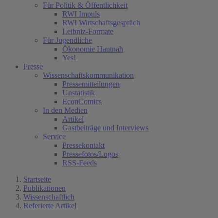
Für Politik & Öffentlichkeit
RWI Impuls
RWI Wirtschaftsgespräch
Leibniz-Formate
Für Jugendliche
Ökonomie Hautnah
Yes!
Presse
Wissenschaftskommunikation
Pressemitteilungen
Unstatistik
EconComics
In den Medien
Artikel
Gastbeiträge und Interviews
Service
Pressekontakt
Pressefotos/Logos
RSS-Feeds
Startseite
Publikationen
Wissenschaftlich
Referierte Artikel