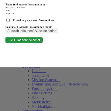
Please find more information in our
privacy statement
and
imprint
.
Einstellung speichern/ Save options
(maximal 6 Monate / maximum 6 month)
Suche schließen
Auswahl erlauben/ Allow selection
Alle zulassen/ Allow all
RWI
Termine
Team
Freunde und Förderer
Das Institut
Über uns
Geschichte
Mission Statement
Evaluierung und Qualitätssicherung
Forschungsbeirat
Finanzierung
Satzung
Meldestellen
Nachhaltigkeit
Organisation