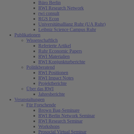
Büro Berlin
RWI Research Network
rwi consult
RGS Econ
Universitätsallianz Ruhr (UA Ruhr)
Leibniz Science Campus Ruhr
Publikationen
Wissenschaftlich
Referierte Artikel
Ruhr Economic Papers
RWI Materialien
RWI Konjunkturberichte
Politikberatend
RWI Positionen
RWI Impact Notes
Projektberichte
Über das RWI
Jahresberichte
Veranstaltungen
Für Forschende
Brown Bag-Seminare
RWI Berlin Network Seminar
RWI Research Seminar
Workshops
Prosocial Virtual Seminar