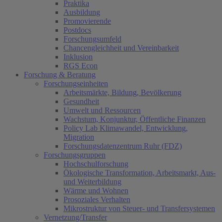
Praktika
Ausbildung
Promovierende
Postdocs
Forschungsumfeld
Chancengleichheit und Vereinbarkeit
Inklusion
RGS Econ
Forschung & Beratung
Forschungseinheiten
Arbeitsmärkte, Bildung, Bevölkerung
Gesundheit
Umwelt und Ressourcen
Wachstum, Konjunktur, Öffentliche Finanzen
Policy Lab Klimawandel, Entwicklung,
Migration
Forschungsdatenzentrum Ruhr (FDZ)
Forschungsgruppen
Hochschulforschung
Ökologische Transformation, Arbeitsmarkt, Aus-
und Weiterbildung
Wärme und Wohnen
Prosoziales Verhalten
Mikrostruktur von Steuer- und Transfersystemen
Vernetzung/Transfer