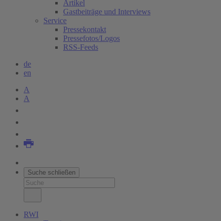
Artikel
Gastbeiträge und Interviews
Service
Pressekontakt
Pressefotos/Logos
RSS-Feeds
de
en
A
A
Suche schließen
RWI