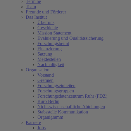
Termine
Team
Freunde und Förderer
Das Institut
Über uns
Geschichte
Mission Statement
Evaluierung und Qualitätssicherung
Forschungsbeirat
Finanzierung
Satzung
Meldestellen
Nachhaltigkeit
Organisation
Vorstand
Gremien
Forschungseinheiten
Forschungsgruppen
Forschungsdatenzentrum Ruhr (FDZ)
Büro Berlin
Nicht-wissenschaftliche Abteilungen
Stabsstelle Kommunikation
Organigramm
Karriere
Jobs