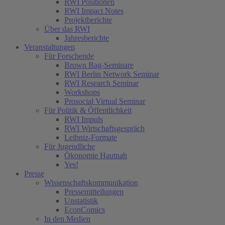
RWI Positionen
RWI Impact Notes
Projektberichte
Über das RWI
Jahresberichte
Veranstaltungen
Für Forschende
Brown Bag-Seminare
RWI Berlin Network Seminar
RWI Research Seminar
Workshops
Prosocial Virtual Seminar
Für Politik & Öffentlichkeit
RWI Impuls
RWI Wirtschaftsgespräch
Leibniz-Formate
Für Jugendliche
Ökonomie Hautnah
Yes!
Presse
Wissenschaftskommunikation
Pressemitteilungen
Unstatistik
EconComics
In den Medien