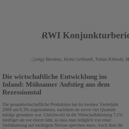
RWI Konjunkturberic
2009
Roland Döhrn,
György Barabas,
Heinz Gebhardt,
Tobias Kitlinski,
M
Vosen
Die wirtschaftliche Entwicklung im
Inland: Mühsamer Aufstieg aus dem
Rezessionstal
Die gesamtwirtschaftliche Produktion hat im zweiten Vierteljahr
2009 um 0,3% zugenommen, nachdem sie zuvor vier Quartale
infolge gesunken war. Gleichwohl ist die Wirtschaftsleistung 7,1%
niedriger als vor einem Jahr, so dass man lediglich von einer
Stabilisierung auf niedrigem Niveau sprechen muss. Auch lässt die