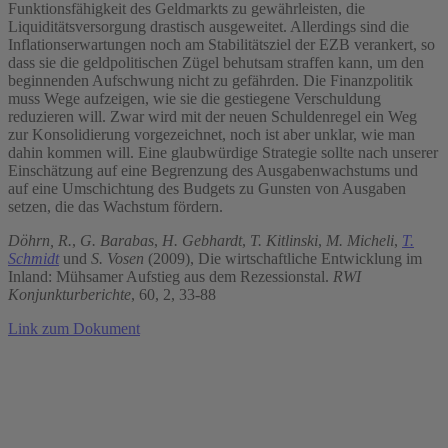
Funktionsfähigkeit des Geldmarkts zu gewährleisten, die
Liquiditätsversorgung drastisch ausgeweitet. Allerdings sind die
Inflationserwartungen noch am Stabilitätsziel der EZB verankert, so
dass sie die geldpolitischen Zügel behutsam straffen kann, um den
beginnenden Aufschwung nicht zu gefährden. Die Finanzpolitik
muss Wege aufzeigen, wie sie die gestiegene Verschuldung
reduzieren will. Zwar wird mit der neuen Schuldenregel ein Weg
zur Konsolidierung vorgezeichnet, noch ist aber unklar, wie man
dahin kommen will. Eine glaubwürdige Strategie sollte nach unserer
Einschätzung auf eine Begrenzung des Ausgabenwachstums und
auf eine Umschichtung des Budgets zu Gunsten von Ausgaben
setzen, die das Wachstum fördern.
Döhrn, R.
,
G. Barabas
,
H. Gebhardt
,
T. Kitlinski
,
M. Micheli
,
T.
Schmidt
und
S. Vosen
(2009), Die wirtschaftliche Entwicklung im
Inland: Mühsamer Aufstieg aus dem Rezessionstal.
RWI
Konjunkturberichte
, 60, 2, 33-88
Link zum Dokument