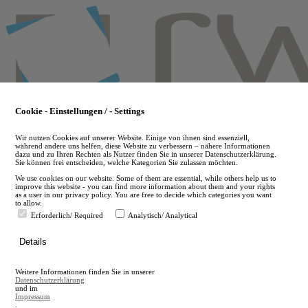
Skip
to
main
content
Cookie - Einstellungen / - Settings
Wir nutzen Cookies auf unserer Website. Einige von ihnen sind essenziell,
während andere uns helfen, diese Website zu verbessern – nähere Informationen
dazu und zu Ihren Rechten als Nutzer finden Sie in unserer Datenschutzerklärung.
Sie können frei entscheiden, welche Kategorien Sie zulassen möchten.
We use cookies on our website. Some of them are essential, while others help us to
improve this website - you can find more information about them and your rights
as a user in our privacy policy. You are free to decide which categories you want
to allow.
Erforderlich/ Required
Analytisch/ Analytical
de
Details
en
A
Weitere Informationen finden Sie in unserer
A
Datenschutzerklärung
und im
Impressum
.