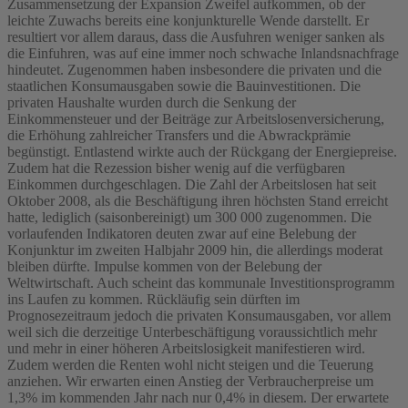
Zusammensetzung der Expansion Zweifel aufkommen, ob der
leichte Zuwachs bereits eine konjunkturelle Wende darstellt. Er
resultiert vor allem daraus, dass die Ausfuhren weniger sanken als
die Einfuhren, was auf eine immer noch schwache Inlandsnachfrage
hindeutet. Zugenommen haben insbesondere die privaten und die
staatlichen Konsumausgaben sowie die Bauinvestitionen. Die
privaten Haushalte wurden durch die Senkung der
Einkommensteuer und der Beiträge zur Arbeitslosenversicherung,
die Erhöhung zahlreicher Transfers und die Abwrackprämie
begünstigt. Entlastend wirkte auch der Rückgang der Energiepreise.
Zudem hat die Rezession bisher wenig auf die verfügbaren
Einkommen durchgeschlagen. Die Zahl der Arbeitslosen hat seit
Oktober 2008, als die Beschäftigung ihren höchsten Stand erreicht
hatte, lediglich (saisonbereinigt) um 300 000 zugenommen. Die
vorlaufenden Indikatoren deuten zwar auf eine Belebung der
Konjunktur im zweiten Halbjahr 2009 hin, die allerdings moderat
bleiben dürfte. Impulse kommen von der Belebung der
Weltwirtschaft. Auch scheint das kommunale Investitionsprogramm
ins Laufen zu kommen. Rückläufig sein dürften im
Prognosezeitraum jedoch die privaten Konsumausgaben, vor allem
weil sich die derzeitige Unterbeschäftigung voraussichtlich mehr
und mehr in einer höheren Arbeitslosigkeit manifestieren wird.
Zudem werden die Renten wohl nicht steigen und die Teuerung
anziehen. Wir erwarten einen Anstieg der Verbraucherpreise um
1,3% im kommenden Jahr nach nur 0,4% in diesem. Der erwartete