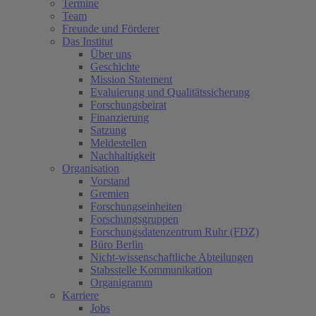
Termine
Team
Freunde und Förderer
Das Institut
Über uns
Geschichte
Mission Statement
Evaluierung und Qualitätssicherung
Forschungsbeirat
Finanzierung
Satzung
Meldestellen
Nachhaltigkeit
Organisation
Vorstand
Gremien
Forschungseinheiten
Forschungsgruppen
Forschungsdatenzentrum Ruhr (FDZ)
Büro Berlin
Nicht-wissenschaftliche Abteilungen
Stabsstelle Kommunikation
Organigramm
Karriere
Jobs