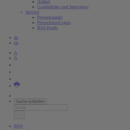
Artikel
Gastbeiträge und Interviews
Service
Pressekontakt
Pressefotos/Logos
RSS-Feeds
de
en
A
A
Suche schließen
RWI