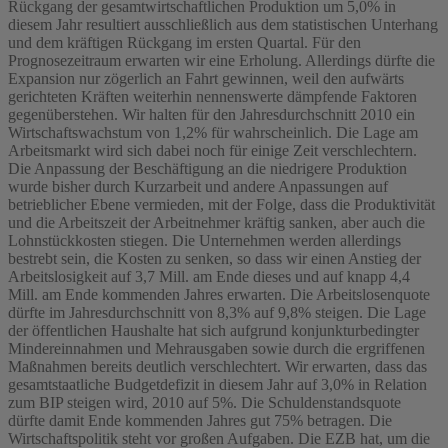
Rückgang der gesamtwirtschaftlichen Produktion um 5,0% in
diesem Jahr resultiert ausschließlich aus dem statistischen Unterhang
und dem kräftigen Rückgang im ersten Quartal. Für den
Prognosezeitraum erwarten wir eine Erholung. Allerdings dürfte die
Expansion nur zögerlich an Fahrt gewinnen, weil den aufwärts
gerichteten Kräften weiterhin nennenswerte dämpfende Faktoren
gegenüberstehen. Wir halten für den Jahresdurchschnitt 2010 ein
Wirtschaftswachstum von 1,2% für wahrscheinlich. Die Lage am
Arbeitsmarkt wird sich dabei noch für einige Zeit verschlechtern.
Die Anpassung der Beschäftigung an die niedrigere Produktion
wurde bisher durch Kurzarbeit und andere Anpassungen auf
betrieblicher Ebene vermieden, mit der Folge, dass die Produktivität
und die Arbeitszeit der Arbeitnehmer kräftig sanken, aber auch die
Lohnstückkosten stiegen. Die Unternehmen werden allerdings
bestrebt sein, die Kosten zu senken, so dass wir einen Anstieg der
Arbeitslosigkeit auf 3,7 Mill. am Ende dieses und auf knapp 4,4
Mill. am Ende kommenden Jahres erwarten. Die Arbeitslosenquote
dürfte im Jahresdurchschnitt von 8,3% auf 9,8% steigen. Die Lage
der öffentlichen Haushalte hat sich aufgrund konjunkturbedingter
Mindereinnahmen und Mehrausgaben sowie durch die ergriffenen
Maßnahmen bereits deutlich verschlechtert. Wir erwarten, dass das
gesamtstaatliche Budgetdefizit in diesem Jahr auf 3,0% in Relation
zum BIP steigen wird, 2010 auf 5%. Die Schuldenstandsquote
dürfte damit Ende kommenden Jahres gut 75% betragen. Die
Wirtschaftspolitik steht vor großen Aufgaben. Die EZB hat, um die