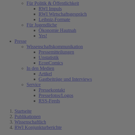
Für Politik & Öffentlichkeit
RWI Impuls
RWI Wirtschaftsgespräch
Leibniz-Formate
Für Jugendliche
Ökonomie Hautnah
Yes!
Presse
Wissenschaftskommunikation
Pressemitteilungen
Unstatistik
EconComics
In den Medien
Artikel
Gastbeiträge und Interviews
Service
Pressekontakt
Pressefotos/Logos
RSS-Feeds
Startseite
Publikationen
Wissenschaftlich
RWI Konjunkturberichte