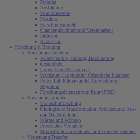
Praktika
Ausbildung
Promovierende
Postdocs
Forschungsumfeld
Chancengleichheit und Vereinbarkeit
Inklusion
RGS Econ
Forschung & Beratung
Forschungseinheiten
Arbeitsmärkte, Bildung, Bevölkerung
Gesundheit
Umwelt und Ressourcen
Wachstum, Konjunktur, Öffentliche Finanzen
Policy Lab Klimawandel, Entwicklung,
Migration
Forschungsdatenzentrum Ruhr (FDZ)
Forschungsgruppen
Hochschulforschung
Ökologische Transformation, Arbeitsmarkt, Aus-
und Weiterbildung
Wärme und Wohnen
Prosoziales Verhalten
Mikrostruktur von Steuer- und Transfersystemen
Vernetzung/Transfer