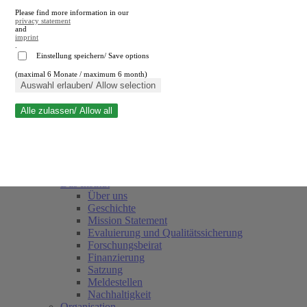
Please find more information in our
privacy statement
and
imprint
.
Einstellung speichern/ Save options
(maximal 6 Monate / maximum 6 month)
Suche schließen
Auswahl erlauben/ Allow selection
Alle zulassen/ Allow all
RWI
Termine
Team
Freunde und Förderer
Das Institut
Über uns
Geschichte
Mission Statement
Evaluierung und Qualitätssicherung
Forschungsbeirat
Finanzierung
Satzung
Meldestellen
Nachhaltigkeit
Organisation