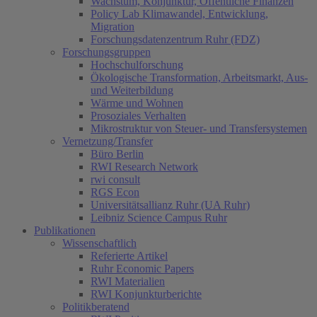
Wachstum, Konjunktur, Öffentliche Finanzen
Policy Lab Klimawandel, Entwicklung,
Migration
Forschungsdatenzentrum Ruhr (FDZ)
Forschungsgruppen
Hochschulforschung
Ökologische Transformation, Arbeitsmarkt, Aus-
und Weiterbildung
Wärme und Wohnen
Prosoziales Verhalten
Mikrostruktur von Steuer- und Transfersystemen
Vernetzung/Transfer
Büro Berlin
RWI Research Network
rwi consult
RGS Econ
Universitätsallianz Ruhr (UA Ruhr)
Leibniz Science Campus Ruhr
Publikationen
Wissenschaftlich
Referierte Artikel
Ruhr Economic Papers
RWI Materialien
RWI Konjunkturberichte
Politikberatend