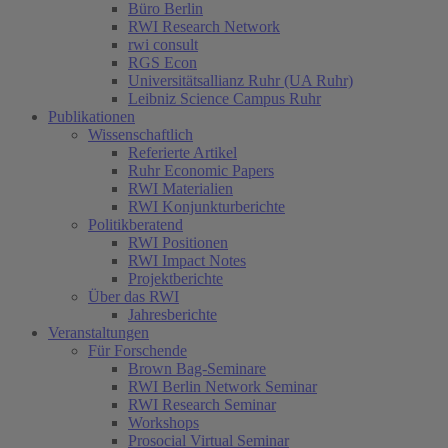
Büro Berlin
RWI Research Network
rwi consult
RGS Econ
Universitätsallianz Ruhr (UA Ruhr)
Leibniz Science Campus Ruhr
Publikationen
Wissenschaftlich
Referierte Artikel
Ruhr Economic Papers
RWI Materialien
RWI Konjunkturberichte
Politikberatend
RWI Positionen
RWI Impact Notes
Projektberichte
Über das RWI
Jahresberichte
Veranstaltungen
Für Forschende
Brown Bag-Seminare
RWI Berlin Network Seminar
RWI Research Seminar
Workshops
Prosocial Virtual Seminar