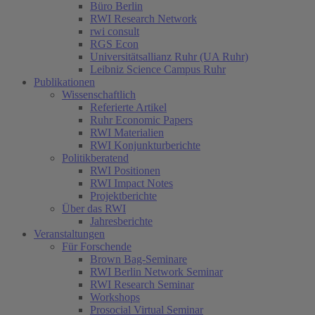
Büro Berlin
RWI Research Network
rwi consult
RGS Econ
Universitätsallianz Ruhr (UA Ruhr)
Leibniz Science Campus Ruhr
Publikationen
Wissenschaftlich
Referierte Artikel
Ruhr Economic Papers
RWI Materialien
RWI Konjunkturberichte
Politikberatend
RWI Positionen
RWI Impact Notes
Projektberichte
Über das RWI
Jahresberichte
Veranstaltungen
Für Forschende
Brown Bag-Seminare
RWI Berlin Network Seminar
RWI Research Seminar
Workshops
Prosocial Virtual Seminar