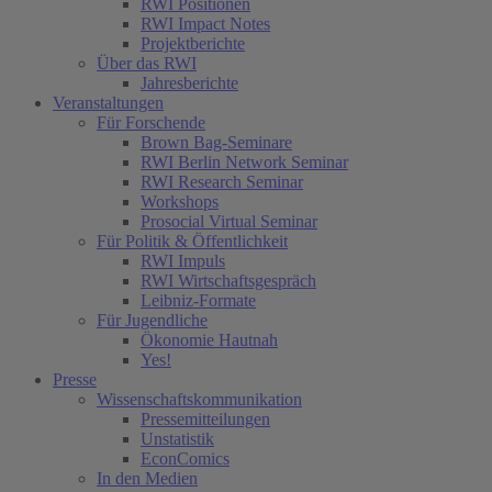
RWI Positionen
RWI Impact Notes
Projektberichte
Über das RWI
Jahresberichte
Veranstaltungen
Für Forschende
Brown Bag-Seminare
RWI Berlin Network Seminar
RWI Research Seminar
Workshops
Prosocial Virtual Seminar
Für Politik & Öffentlichkeit
RWI Impuls
RWI Wirtschaftsgespräch
Leibniz-Formate
Für Jugendliche
Ökonomie Hautnah
Yes!
Presse
Wissenschaftskommunikation
Pressemitteilungen
Unstatistik
EconComics
In den Medien