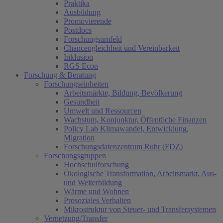
Praktika
Ausbildung
Promovierende
Postdocs
Forschungsumfeld
Chancengleichheit und Vereinbarkeit
Inklusion
RGS Econ
Forschung & Beratung
Forschungseinheiten
Arbeitsmärkte, Bildung, Bevölkerung
Gesundheit
Umwelt und Ressourcen
Wachstum, Konjunktur, Öffentliche Finanzen
Policy Lab Klimawandel, Entwicklung,
Migration
Forschungsdatenzentrum Ruhr (FDZ)
Forschungsgruppen
Hochschulforschung
Ökologische Transformation, Arbeitsmarkt, Aus-
und Weiterbildung
Wärme und Wohnen
Prosoziales Verhalten
Mikrostruktur von Steuer- und Transfersystemen
Vernetzung/Transfer