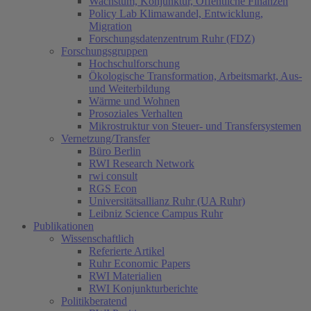
Wachstum, Konjunktur, Öffentliche Finanzen
Policy Lab Klimawandel, Entwicklung,
Migration
Forschungsdatenzentrum Ruhr (FDZ)
Forschungsgruppen
Hochschulforschung
Ökologische Transformation, Arbeitsmarkt, Aus-
und Weiterbildung
Wärme und Wohnen
Prosoziales Verhalten
Mikrostruktur von Steuer- und Transfersystemen
Vernetzung/Transfer
Büro Berlin
RWI Research Network
rwi consult
RGS Econ
Universitätsallianz Ruhr (UA Ruhr)
Leibniz Science Campus Ruhr
Publikationen
Wissenschaftlich
Referierte Artikel
Ruhr Economic Papers
RWI Materialien
RWI Konjunkturberichte
Politikberatend