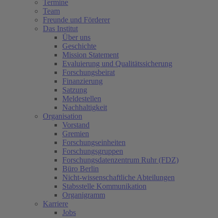
Termine
Team
Freunde und Förderer
Das Institut
Über uns
Geschichte
Mission Statement
Evaluierung und Qualitätssicherung
Forschungsbeirat
Finanzierung
Satzung
Meldestellen
Nachhaltigkeit
Organisation
Vorstand
Gremien
Forschungseinheiten
Forschungsgruppen
Forschungsdatenzentrum Ruhr (FDZ)
Büro Berlin
Nicht-wissenschaftliche Abteilungen
Stabsstelle Kommunikation
Organigramm
Karriere
Jobs