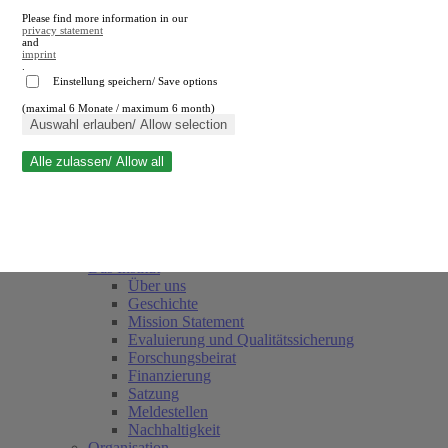
Please find more information in our
privacy statement
and
imprint
.
Einstellung speichern/ Save options
(maximal 6 Monate / maximum 6 month)
Suche schließen
Auswahl erlauben/ Allow selection
Alle zulassen/ Allow all
RWI
Termine
Team
Freunde und Förderer
Das Institut
Über uns
Geschichte
Mission Statement
Evaluierung und Qualitätssicherung
Forschungsbeirat
Finanzierung
Satzung
Meldestellen
Nachhaltigkeit
Organisation