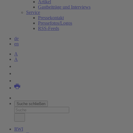
Artikel
Gastbeiträge und Interviews
Service
Pressekontakt
Pressefotos/Logos
RSS-Feeds
de
en
A
A
Suche schließen
RWI