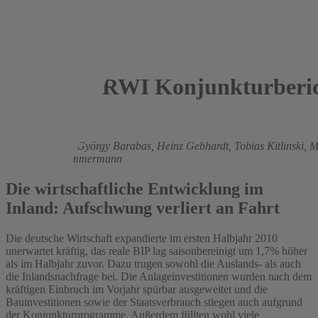
RWI Konjunkturberic
2010
Roland Döhrn,
György Barabas,
Heinz Gebhardt,
Tobias Kitlinski,
M
Vosen,
Lina Zimmermann
Die wirtschaftliche Entwicklung im
Inland: Aufschwung verliert an Fahrt
Die deutsche Wirtschaft expandierte im ersten Halbjahr 2010
unerwartet kräftig, das reale BIP lag saisonbereinigt um 1,7% höher
als im Halbjahr zuvor. Dazu trugen sowohl die Auslands- als auch
die Inlandsnachfrage bei. Die Anlageinvestitionen wurden nach dem
kräftigen Einbruch im Vorjahr spürbar ausgeweitet und die
Bauinvestitionen sowie der Staatsverbrauch stiegen auch aufgrund
der Konjunkturprogramme. Außerdem füllten wohl viele