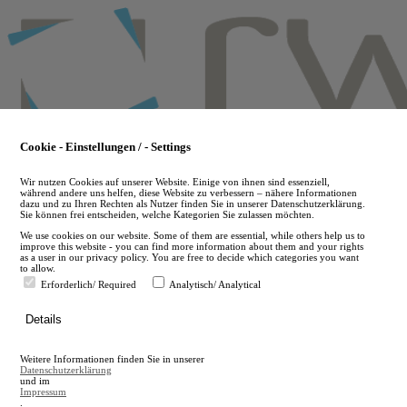
Skip
to
main
content
Cookie - Einstellungen / - Settings
Wir nutzen Cookies auf unserer Website. Einige von ihnen sind essenziell,
während andere uns helfen, diese Website zu verbessern – nähere Informationen
dazu und zu Ihren Rechten als Nutzer finden Sie in unserer Datenschutzerklärung.
Sie können frei entscheiden, welche Kategorien Sie zulassen möchten.
We use cookies on our website. Some of them are essential, while others help us to
improve this website - you can find more information about them and your rights
as a user in our privacy policy. You are free to decide which categories you want
to allow.
Erforderlich/ Required
Analytisch/ Analytical
de
Details
en
A
Weitere Informationen finden Sie in unserer
A
Datenschutzerklärung
und im
Impressum
.