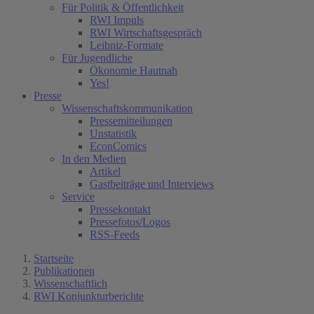
Für Politik & Öffentlichkeit
RWI Impuls
RWI Wirtschaftsgespräch
Leibniz-Formate
Für Jugendliche
Ökonomie Hautnah
Yes!
Presse
Wissenschaftskommunikation
Pressemitteilungen
Unstatistik
EconComics
In den Medien
Artikel
Gastbeiträge und Interviews
Service
Pressekontakt
Pressefotos/Logos
RSS-Feeds
Startseite
Publikationen
Wissenschaftlich
RWI Konjunkturberichte