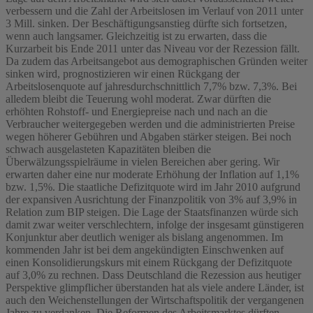
verbessern und die Zahl der Arbeitslosen im Verlauf von 2011 unter
3 Mill. sinken. Der Beschäftigungsanstieg dürfte sich fortsetzen,
wenn auch langsamer. Gleichzeitig ist zu erwarten, dass die
Kurzarbeit bis Ende 2011 unter das Niveau vor der Rezession fällt.
Da zudem das Arbeitsangebot aus demographischen Gründen weiter
sinken wird, prognostizieren wir einen Rückgang der
Arbeitslosenquote auf jahresdurchschnittlich 7,7% bzw. 7,3%. Bei
alledem bleibt die Teuerung wohl moderat. Zwar dürften die
erhöhten Rohstoff- und Energiepreise nach und nach an die
Verbraucher weitergegeben werden und die administrierten Preise
wegen höherer Gebühren und Abgaben stärker steigen. Bei noch
schwach ausgelasteten Kapazitäten bleiben die
Überwälzungsspielräume in vielen Bereichen aber gering. Wir
erwarten daher eine nur moderate Erhöhung der Inflation auf 1,1%
bzw. 1,5%. Die staatliche Defizitquote wird im Jahr 2010 aufgrund
der expansiven Ausrichtung der Finanzpolitik von 3% auf 3,9% in
Relation zum BIP steigen. Die Lage der Staatsfinanzen würde sich
damit zwar weiter verschlechtern, infolge der insgesamt günstigeren
Konjunktur aber deutlich weniger als bislang angenommen. Im
kommenden Jahr ist bei dem angekündigten Einschwenken auf
einen Konsolidierungskurs mit einem Rückgang der Defizitquote
auf 3,0% zu rechnen. Dass Deutschland die Rezession aus heutiger
Perspektive glimpflicher überstanden hat als viele andere Länder, ist
auch den Weichenstellungen der Wirtschaftspolitik der vergangenen
Jahre zu verdanken. Die Reformen des Arbeitsmarktes dürften