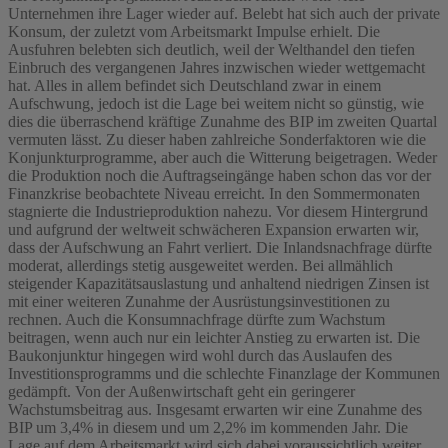
Unternehmen ihre Lager wieder auf. Belebt hat sich auch der private
Konsum, der zuletzt vom Arbeitsmarkt Impulse erhielt. Die
Ausfuhren belebten sich deutlich, weil der Welthandel den tiefen
Einbruch des vergangenen Jahres inzwischen wieder wettgemacht
hat. Alles in allem befindet sich Deutschland zwar in einem
Aufschwung, jedoch ist die Lage bei weitem nicht so günstig, wie
dies die überraschend kräftige Zunahme des BIP im zweiten Quartal
vermuten lässt. Zu dieser haben zahlreiche Sonderfaktoren wie die
Konjunkturprogramme, aber auch die Witterung beigetragen. Weder
die Produktion noch die Auftragseingänge haben schon das vor der
Finanzkrise beobachtete Niveau erreicht. In den Sommermonaten
stagnierte die Industrieproduktion nahezu. Vor diesem Hintergrund
und aufgrund der weltweit schwächeren Expansion erwarten wir,
dass der Aufschwung an Fahrt verliert. Die Inlandsnachfrage dürfte
moderat, allerdings stetig ausgeweitet werden. Bei allmählich
steigender Kapazitätsauslastung und anhaltend niedrigen Zinsen ist
mit einer weiteren Zunahme der Ausrüstungsinvestitionen zu
rechnen. Auch die Konsumnachfrage dürfte zum Wachstum
beitragen, wenn auch nur ein leichter Anstieg zu erwarten ist. Die
Baukonjunktur hingegen wird wohl durch das Auslaufen des
Investitionsprogramms und die schlechte Finanzlage der Kommunen
gedämpft. Von der Außenwirtschaft geht ein geringerer
Wachstumsbeitrag aus. Insgesamt erwarten wir eine Zunahme des
BIP um 3,4% in diesem und um 2,2% im kommenden Jahr. Die
Lage auf dem Arbeitsmarkt wird sich dabei voraussichtlich weiter