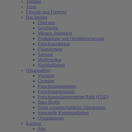
Termine
Team
Freunde und Förderer
Das Institut
Über uns
Geschichte
Mission Statement
Evaluierung und Qualitätssicherung
Forschungsbeirat
Finanzierung
Satzung
Meldestellen
Nachhaltigkeit
Organisation
Vorstand
Gremien
Forschungseinheiten
Forschungsgruppen
Forschungsdatenzentrum Ruhr (FDZ)
Büro Berlin
Nicht-wissenschaftliche Abteilungen
Stabsstelle Kommunikation
Organigramm
Karriere
Jobs