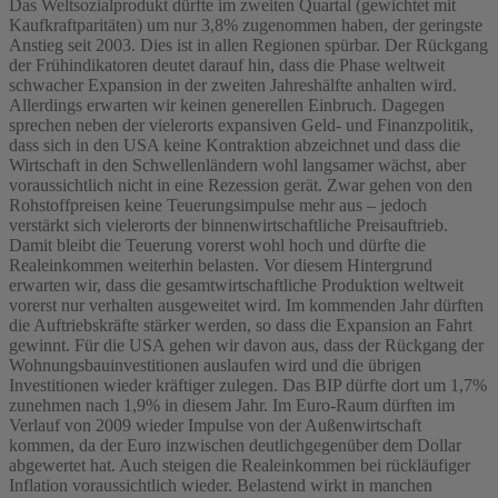
Das Weltsozialprodukt dürfte im zweiten Quartal (gewichtet mit
Kaufkraftparitäten) um nur 3,8% zugenommen haben, der geringste
Anstieg seit 2003. Dies ist in allen Regionen spürbar. Der Rückgang
der Frühindikatoren deutet darauf hin, dass die Phase weltweit
schwacher Expansion in der zweiten Jahreshälfte anhalten wird.
Allerdings erwarten wir keinen generellen Einbruch. Dagegen
sprechen neben der vielerorts expansiven Geld- und Finanzpolitik,
dass sich in den USA keine Kontraktion abzeichnet und dass die
Wirtschaft in den Schwellenländern wohl langsamer wächst, aber
voraussichtlich nicht in eine Rezession gerät. Zwar gehen von den
Rohstoffpreisen keine Teuerungsimpulse mehr aus – jedoch
verstärkt sich vielerorts der binnenwirtschaftliche Preisauftrieb.
Damit bleibt die Teuerung vorerst wohl hoch und dürfte die
Realeinkommen weiterhin belasten. Vor diesem Hintergrund
erwarten wir, dass die gesamtwirtschaftliche Produktion weltweit
vorerst nur verhalten ausgeweitet wird. Im kommenden Jahr dürften
die Auftriebskräfte stärker werden, so dass die Expansion an Fahrt
gewinnt. Für die USA gehen wir davon aus, dass der Rückgang der
Wohnungsbauinvestitionen auslaufen wird und die übrigen
Investitionen wieder kräftiger zulegen. Das BIP dürfte dort um 1,7%
zunehmen nach 1,9% in diesem Jahr. Im Euro-Raum dürften im
Verlauf von 2009 wieder Impulse von der Außenwirtschaft
kommen, da der Euro inzwischen deutlichgegenüber dem Dollar
abgewertet hat. Auch steigen die Realeinkommen bei rückläufiger
Inflation voraussichtlich wieder. Belastend wirkt in manchen