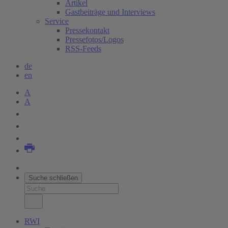
Artikel
Gastbeiträge und Interviews
Service
Pressekontakt
Pressefotos/Logos
RSS-Feeds
de
en
A
A
Suche schließen
RWI