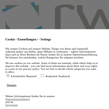
Skip
to
main
content
Cookie - Einstellungen / - Settings
Wir nutzen Cookies auf unserer Website. Einige von ihnen sind essenziell,
während andere uns helfen, diese Website zu verbessern – nähere Informationen
dazu und zu Ihren Rechten als Nutzer finden Sie in unserer Datenschutzerklärung.
Sie können frei entscheiden, welche Kategorien Sie zulassen möchten.
We use cookies on our website. Some of them are essential, while others help us to
improve this website - you can find more information about them and your rights
as a user in our privacy policy. You are free to decide which categories you want
to allow.
Erforderlich/ Required
Analytisch/ Analytical
de
Details
en
A
Weitere Informationen finden Sie in unserer
A
Datenschutzerklärung
und im
Impressum
.