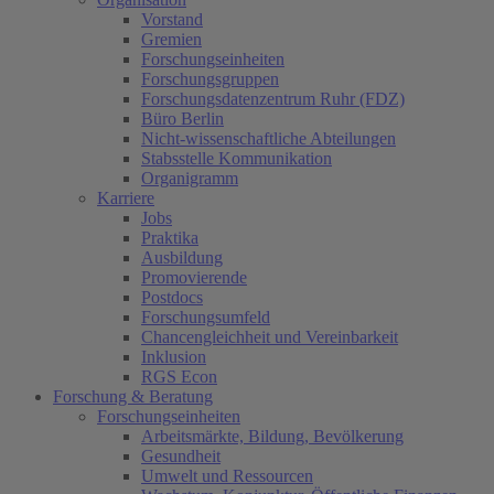
Vorstand
Gremien
Forschungseinheiten
Forschungsgruppen
Forschungsdatenzentrum Ruhr (FDZ)
Büro Berlin
Nicht-wissenschaftliche Abteilungen
Stabsstelle Kommunikation
Organigramm
Karriere
Jobs
Praktika
Ausbildung
Promovierende
Postdocs
Forschungsumfeld
Chancengleichheit und Vereinbarkeit
Inklusion
RGS Econ
Forschung & Beratung
Forschungseinheiten
Arbeitsmärkte, Bildung, Bevölkerung
Gesundheit
Umwelt und Ressourcen