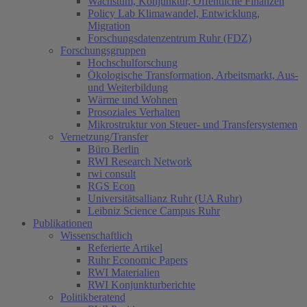
Wachstum, Konjunktur, Öffentliche Finanzen
Policy Lab Klimawandel, Entwicklung,
Migration
Forschungsdatenzentrum Ruhr (FDZ)
Forschungsgruppen
Hochschulforschung
Ökologische Transformation, Arbeitsmarkt, Aus-
und Weiterbildung
Wärme und Wohnen
Prosoziales Verhalten
Mikrostruktur von Steuer- und Transfersystemen
Vernetzung/Transfer
Büro Berlin
RWI Research Network
rwi consult
RGS Econ
Universitätsallianz Ruhr (UA Ruhr)
Leibniz Science Campus Ruhr
Publikationen
Wissenschaftlich
Referierte Artikel
Ruhr Economic Papers
RWI Materialien
RWI Konjunkturberichte
Politikberatend