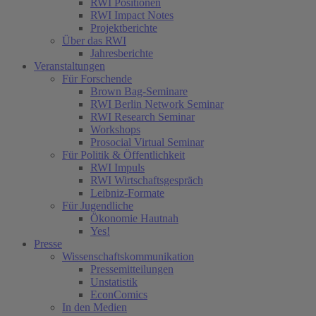
RWI Positionen
RWI Impact Notes
Projektberichte
Über das RWI
Jahresberichte
Veranstaltungen
Für Forschende
Brown Bag-Seminare
RWI Berlin Network Seminar
RWI Research Seminar
Workshops
Prosocial Virtual Seminar
Für Politik & Öffentlichkeit
RWI Impuls
RWI Wirtschaftsgespräch
Leibniz-Formate
Für Jugendliche
Ökonomie Hautnah
Yes!
Presse
Wissenschaftskommunikation
Pressemitteilungen
Unstatistik
EconComics
In den Medien