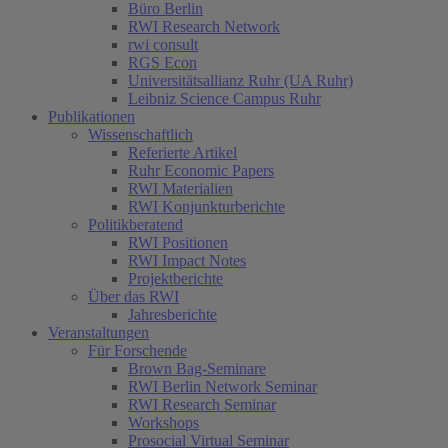
Büro Berlin
RWI Research Network
rwi consult
RGS Econ
Universitätsallianz Ruhr (UA Ruhr)
Leibniz Science Campus Ruhr
Publikationen
Wissenschaftlich
Referierte Artikel
Ruhr Economic Papers
RWI Materialien
RWI Konjunkturberichte
Politikberatend
RWI Positionen
RWI Impact Notes
Projektberichte
Über das RWI
Jahresberichte
Veranstaltungen
Für Forschende
Brown Bag-Seminare
RWI Berlin Network Seminar
RWI Research Seminar
Workshops
Prosocial Virtual Seminar