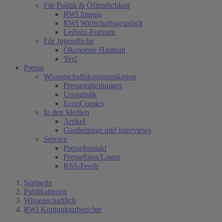
Für Politik & Öffentlichkeit
RWI Impuls
RWI Wirtschaftsgespräch
Leibniz-Formate
Für Jugendliche
Ökonomie Hautnah
Yes!
Presse
Wissenschaftskommunikation
Pressemitteilungen
Unstatistik
EconComics
In den Medien
Artikel
Gastbeiträge und Interviews
Service
Pressekontakt
Pressefotos/Logos
RSS-Feeds
Startseite
Publikationen
Wissenschaftlich
RWI Konjunkturberichte