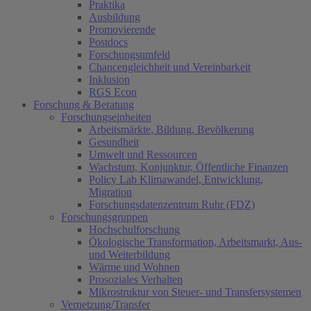
Praktika
Ausbildung
Promovierende
Postdocs
Forschungsumfeld
Chancengleichheit und Vereinbarkeit
Inklusion
RGS Econ
Forschung & Beratung
Forschungseinheiten
Arbeitsmärkte, Bildung, Bevölkerung
Gesundheit
Umwelt und Ressourcen
Wachstum, Konjunktur, Öffentliche Finanzen
Policy Lab Klimawandel, Entwicklung,
Migration
Forschungsdatenzentrum Ruhr (FDZ)
Forschungsgruppen
Hochschulforschung
Ökologische Transformation, Arbeitsmarkt, Aus-
und Weiterbildung
Wärme und Wohnen
Prosoziales Verhalten
Mikrostruktur von Steuer- und Transfersystemen
Vernetzung/Transfer