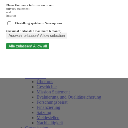
Please find more information in our
privacy statement
and
imprint
.
Einstellung speichern/ Save options
(maximal 6 Monate / maximum 6 month)
Suche schließen
Auswahl erlauben/ Allow selection
Alle zulassen/ Allow all
RWI
Termine
Team
Freunde und Förderer
Das Institut
Über uns
Geschichte
Mission Statement
Evaluierung und Qualitätssicherung
Forschungsbeirat
Finanzierung
Satzung
Meldestellen
Nachhaltigkeit
Organisation