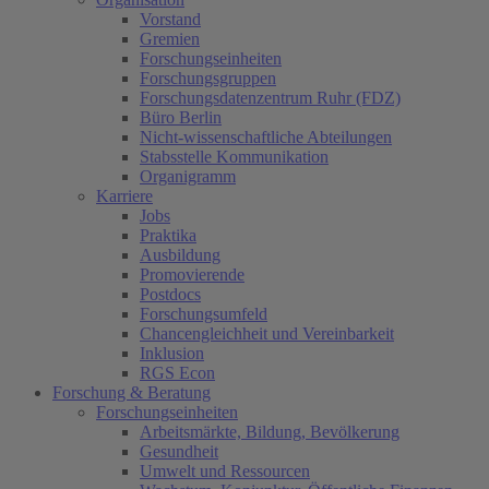
Vorstand
Gremien
Forschungseinheiten
Forschungsgruppen
Forschungsdatenzentrum Ruhr (FDZ)
Büro Berlin
Nicht-wissenschaftliche Abteilungen
Stabsstelle Kommunikation
Organigramm
Karriere
Jobs
Praktika
Ausbildung
Promovierende
Postdocs
Forschungsumfeld
Chancengleichheit und Vereinbarkeit
Inklusion
RGS Econ
Forschung & Beratung
Forschungseinheiten
Arbeitsmärkte, Bildung, Bevölkerung
Gesundheit
Umwelt und Ressourcen