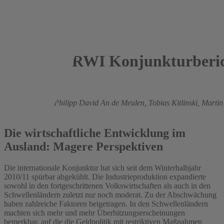
RWI Konjunkturberic
2011
Roland Döhrn,
Philipp David An de Meulen,
Tobias Kitlinski,
Martin
Vosen
Die wirtschaftliche Entwicklung im
Ausland: Magere Perspektiven
Die internationale Konjunktur hat sich seit dem Winterhalbjahr
2010/11 spürbar abgekühlt. Die Industrieproduktion expandierte
sowohl in den fortgeschrittenen Volkswirtschaften als auch in den
Schwellenländern zuletzt nur noch moderat. Zu der Abschwächung
haben zahlreiche Faktoren beigetragen. In den Schwellenländern
machten sich mehr und mehr Überhitzungserscheinungen
bemerkbar, auf die die Geldpolitik mit restriktiven Maßnahmen