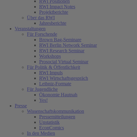
RWI Positionen
RWI Impact Notes
Projektberichte
Über das RWI
Jahresberichte
Veranstaltungen
Für Forschende
Brown Bag-Seminare
RWI Berlin Network Seminar
RWI Research Seminar
Workshops
Prosocial Virtual Seminar
Für Politik & Öffentlichkeit
RWI Impuls
RWI Wirtschaftsgespräch
Leibniz-Formate
Für Jugendliche
Ökonomie Hautnah
Yes!
Presse
Wissenschaftskommunikation
Pressemitteilungen
Unstatistik
EconComics
In den Medien