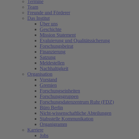
Termine
Team
Freunde und Förderer
Das Institut
Über uns
Geschichte
Mission Statement
Evaluierung und Qualitätssicherung
Forschungsbeirat
Finanzierung
Satzung
Meldestellen
Nachhaltigkeit
Organisation
Vorstand
Gremien
Forschungseinheiten
Forschungsgruppen
Forschungsdatenzentrum Ruhr (FDZ)
Büro Berlin
Nicht-wissenschaftliche Abteilungen
Stabsstelle Kommunikation
Organigramm
Karriere
Jobs