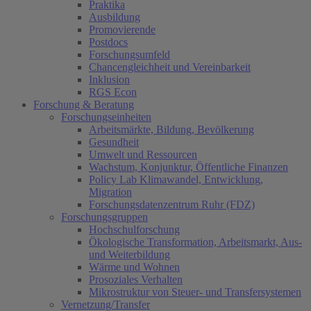
Praktika
Ausbildung
Promovierende
Postdocs
Forschungsumfeld
Chancengleichheit und Vereinbarkeit
Inklusion
RGS Econ
Forschung & Beratung
Forschungseinheiten
Arbeitsmärkte, Bildung, Bevölkerung
Gesundheit
Umwelt und Ressourcen
Wachstum, Konjunktur, Öffentliche Finanzen
Policy Lab Klimawandel, Entwicklung,
Migration
Forschungsdatenzentrum Ruhr (FDZ)
Forschungsgruppen
Hochschulforschung
Ökologische Transformation, Arbeitsmarkt, Aus-
und Weiterbildung
Wärme und Wohnen
Prosoziales Verhalten
Mikrostruktur von Steuer- und Transfersystemen
Vernetzung/Transfer