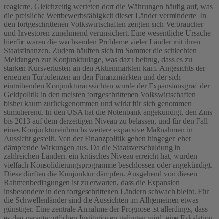
reagierte. Gleichzeitig werteten dort die Währungen häufig auf, was
die preisliche Wettbewerbsfähigkeit dieser Länder verminderte. In
den fortgeschrittenen Volkswirtschaften zeigten sich Verbraucher
und Investoren zunehmend verunsichert. Eine wesentliche Ursache
hierfür waren die wachsenden Probleme vieler Länder mit ihren
Staatsfinanzen. Zudem häuften sich im Sommer die schlechten
Meldungen zur Konjunkturlage, was dazu beitrug, dass es zu
starken Kursverlusten an den Aktienmärkten kam. Angesichts der
erneuten Turbulenzen an den Finanzmärkten und der sich
eintrübenden Konjunkturaussichten wurde der Expansionsgrad der
Geldpolitik in den meisten fortgeschrittenen Volkswirtschaften
bisher kaum zurückgenommen und wirkt für sich genommen
stimulierend. In den USA hat die Notenbank angekündigt, den Zins
bis 2013 auf dem derzeitigen Niveau zu belassen, und für den Fall
eines Konjunktureinbruchs weitere expansive Maßnahmen in
Aussicht gestellt. Von der Finanzpolitik gehen hingegen eher
dämpfende Wirkungen aus. Da die Staatsverschuldung in
zahlreichen Ländern ein kritisches Niveau erreicht hat, wurden
vielfach Konsolidierungsprogramme beschlossen oder angekündigt.
Diese dürften die Konjunktur dämpfen. Ausgehend von diesen
Rahmenbedingungen ist zu erwarten, dass die Expansion
insbesondere in den fortgeschrittenen Ländern schwach bleibt. Für
die Schwellenländer sind die Aussichten im Allgemeinen etwas
günstiger. Eine zentrale Annahme der Prognose ist allerdings, dass
es den verantwortlichen Institutionen gelingen wird, eine Eskalation