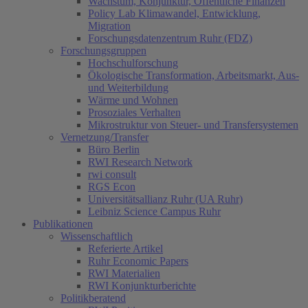
Wachstum, Konjunktur, Öffentliche Finanzen
Policy Lab Klimawandel, Entwicklung,
Migration
Forschungsdatenzentrum Ruhr (FDZ)
Forschungsgruppen
Hochschulforschung
Ökologische Transformation, Arbeitsmarkt, Aus-
und Weiterbildung
Wärme und Wohnen
Prosoziales Verhalten
Mikrostruktur von Steuer- und Transfersystemen
Vernetzung/Transfer
Büro Berlin
RWI Research Network
rwi consult
RGS Econ
Universitätsallianz Ruhr (UA Ruhr)
Leibniz Science Campus Ruhr
Publikationen
Wissenschaftlich
Referierte Artikel
Ruhr Economic Papers
RWI Materialien
RWI Konjunkturberichte
Politikberatend