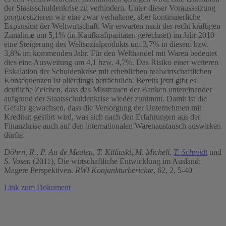
der Staatsschuldenkrise zu verhindern. Unter dieser Voraussetzung
prognostizieren wir eine zwar verhaltene, aber kontinuierliche
Expansion der Weltwirtschaft. Wir erwarten nach der recht kräftigen
Zunahme um 5,1% (in Kaufkraftparitäten gerechnet) im Jahr 2010
eine Steigerung des Weltsozialprodukts um 3,7% in diesem bzw.
3,8% im kommenden Jahr. Für den Welthandel mit Waren bedeutet
dies eine Ausweitung um 4,1 bzw. 4,7%. Das Risiko einer weiteren
Eskalation der Schuldenkrise mit erheblichen realwirtschaftlichen
Konsequenzen ist allerdings beträchtlich. Bereits jetzt gibt es
deutliche Zeichen, dass das Misstrauen der Banken untereinander
aufgrund der Staatsschuldenkrise wieder zunimmt. Damit ist die
Gefahr gewachsen, dass die Versorgung der Unternehmen mit
Krediten gestört wird, was sich nach den Erfahrungen aus der
Finanzkrise auch auf den internationalen Warenaustausch auswirken
dürfte.
Döhrn, R.
,
P. An de Meulen
,
T. Kitlinski
,
M. Micheli
,
T. Schmidt
und
S. Vosen
(2011), Die wirtschaftliche Entwicklung im Ausland:
Magere Perspektiven.
RWI Konjunkturberichte
, 62, 2, 5-40
Link zum Dokument