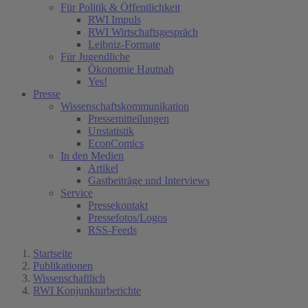
Für Politik & Öffentlichkeit
RWI Impuls
RWI Wirtschaftsgespräch
Leibniz-Formate
Für Jugendliche
Ökonomie Hautnah
Yes!
Presse
Wissenschaftskommunikation
Pressemitteilungen
Unstatistik
EconComics
In den Medien
Artikel
Gastbeiträge und Interviews
Service
Pressekontakt
Pressefotos/Logos
RSS-Feeds
Startseite
Publikationen
Wissenschaftlich
RWI Konjunkturberichte