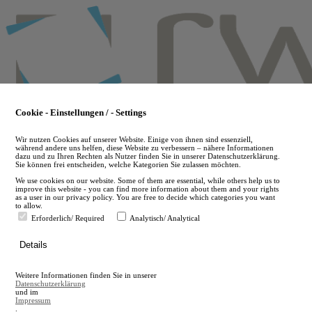
Skip
to
main
content
Cookie - Einstellungen / - Settings
Wir nutzen Cookies auf unserer Website. Einige von ihnen sind essenziell,
während andere uns helfen, diese Website zu verbessern – nähere Informationen
dazu und zu Ihren Rechten als Nutzer finden Sie in unserer Datenschutzerklärung.
Sie können frei entscheiden, welche Kategorien Sie zulassen möchten.
We use cookies on our website. Some of them are essential, while others help us to
improve this website - you can find more information about them and your rights
as a user in our privacy policy. You are free to decide which categories you want
to allow.
Erforderlich/ Required
Analytisch/ Analytical
de
Details
en
A
Weitere Informationen finden Sie in unserer
A
Datenschutzerklärung
und im
Impressum
.