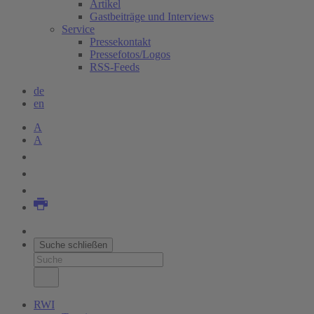
Artikel
Gastbeiträge und Interviews
Service
Pressekontakt
Pressefotos/Logos
RSS-Feeds
de
en
A
A
Suche schließen
RWI