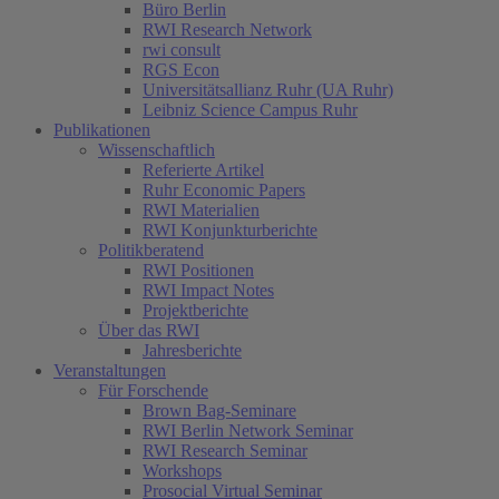
Büro Berlin
RWI Research Network
rwi consult
RGS Econ
Universitätsallianz Ruhr (UA Ruhr)
Leibniz Science Campus Ruhr
Publikationen
Wissenschaftlich
Referierte Artikel
Ruhr Economic Papers
RWI Materialien
RWI Konjunkturberichte
Politikberatend
RWI Positionen
RWI Impact Notes
Projektberichte
Über das RWI
Jahresberichte
Veranstaltungen
Für Forschende
Brown Bag-Seminare
RWI Berlin Network Seminar
RWI Research Seminar
Workshops
Prosocial Virtual Seminar