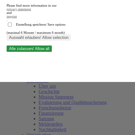
Please find more information in our
privacy statement
and
imprint
.
Einstellung speichern/ Save options
(maximal 6 Monate / maximum 6 month)
Suche schließen
Auswahl erlauben/ Allow selection
Alle zulassen/ Allow all
RWI
Termine
Team
Freunde und Förderer
Das Institut
Über uns
Geschichte
Mission Statement
Evaluierung und Qualitätssicherung
Forschungsbeirat
Finanzierung
Satzung
Meldestellen
Nachhaltigkeit
Organisation