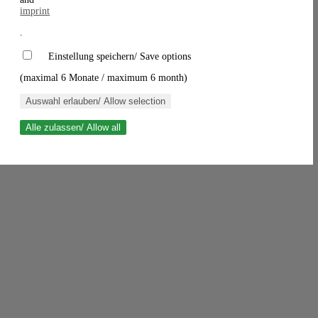
imprint
.
Einstellung speichern/ Save options
(maximal 6 Monate / maximum 6 month)
Auswahl erlauben/ Allow selection
Alle zulassen/ Allow all