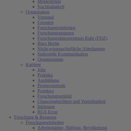
Meldestellen
Nachhaltigkeit
Organisation
Vorstand
Gremien
Forschungseinheiten
Forschungsgruppen
Forschungsdatenzentrum Ruhr (FDZ)
Büro Berlin
Nicht-wissenschaftliche Abteilungen
Stabsstelle Kommunikation
Organigramm
Karriere
Jobs
Praktika
Ausbildung
Promovierende
Postdocs
Forschungsumfeld
Chancengleichheit und Vereinbarkeit
Inklusion
RGS Econ
Forschung & Beratung
Forschungseinheiten
Arbeitsmärkte, Bildung, Bevölkerung