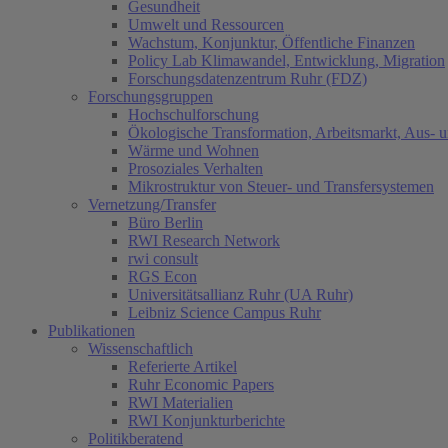
Gesundheit
Umwelt und Ressourcen
Wachstum, Konjunktur, Öffentliche Finanzen
Policy Lab Klimawandel, Entwicklung, Migration
Forschungsdatenzentrum Ruhr (FDZ)
Forschungsgruppen
Hochschulforschung
Ökologische Transformation, Arbeitsmarkt, Aus- 
Wärme und Wohnen
Prosoziales Verhalten
Mikrostruktur von Steuer- und Transfersystemen
Vernetzung/Transfer
Büro Berlin
RWI Research Network
rwi consult
RGS Econ
Universitätsallianz Ruhr (UA Ruhr)
Leibniz Science Campus Ruhr
Publikationen
Wissenschaftlich
Referierte Artikel
Ruhr Economic Papers
RWI Materialien
RWI Konjunkturberichte
Politikberatend