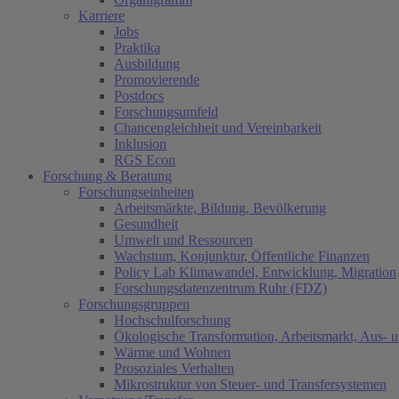
Karriere
Jobs
Praktika
Ausbildung
Promovierende
Postdocs
Forschungsumfeld
Chancengleichheit und Vereinbarkeit
Inklusion
RGS Econ
Forschung & Beratung
Forschungseinheiten
Arbeitsmärkte, Bildung, Bevölkerung
Gesundheit
Umwelt und Ressourcen
Wachstum, Konjunktur, Öffentliche Finanzen
Policy Lab Klimawandel, Entwicklung, Migration
Forschungsdatenzentrum Ruhr (FDZ)
Forschungsgruppen
Hochschulforschung
Ökologische Transformation, Arbeitsmarkt, Aus- 
Wärme und Wohnen
Prosoziales Verhalten
Mikrostruktur von Steuer- und Transfersystemen