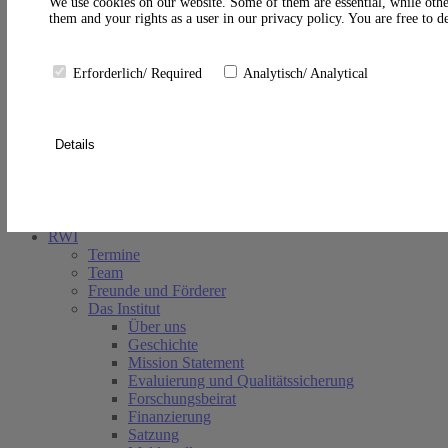
A
We use cookies on our website. Some of them are essential, while othe
them and your rights as a user in our privacy policy. You are free to 
Erforderlich/ Required
Analytisch/ Analytical
Details
Suche schließen
RWI
Termine
Team
Freunde und Förderer
Das Institut
Über uns
Geschichte
Mission Statement
Evaluierung und Qualitätssicherung
Forschungsbeirat
Finanzierung
Satzung