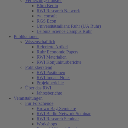
Vernetzung/Transfer
Büro Berlin
RWI Research Network
rwi consult
RGS Econ
Universitätsallianz Ruhr (UA Ruhr)
Leibniz Science Campus Ruhr
Publikationen
Wissenschaftlich
Referierte Artikel
Ruhr Economic Papers
RWI Materialien
RWI Konjunkturberichte
Politikberatend
RWI Positionen
RWI Impact Notes
Projektberichte
Über das RWI
Jahresberichte
Veranstaltungen
Für Forschende
Brown Bag-Seminare
RWI Berlin Network Seminar
RWI Research Seminar
Workshops