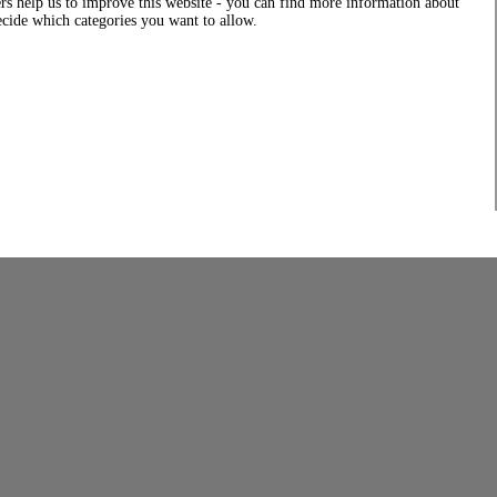
rs help us to improve this website - you can find more information about
decide which categories you want to allow.