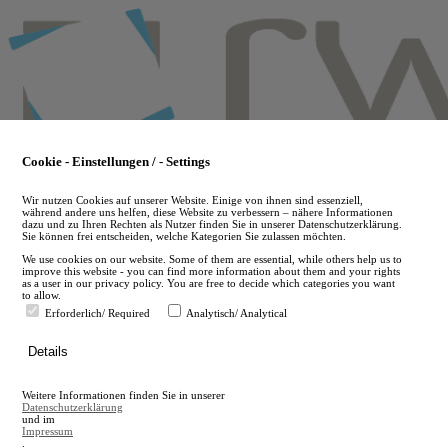
Skip
to
main
content
Cookie - Einstellungen / - Settings
Wir nutzen Cookies auf unserer Website. Einige von ihnen sind essenziell,
während andere uns helfen, diese Website zu verbessern – nähere Informationen
dazu und zu Ihren Rechten als Nutzer finden Sie in unserer Datenschutzerklärung.
Sie können frei entscheiden, welche Kategorien Sie zulassen möchten.
We use cookies on our website. Some of them are essential, while others help us to
improve this website - you can find more information about them and your rights
as a user in our privacy policy. You are free to decide which categories you want
to allow.
Erforderlich/ Required
Analytisch/ Analytical
de
Details
en
A
Weitere Informationen finden Sie in unserer
A
Datenschutzerklärung
und im
Impressum
.