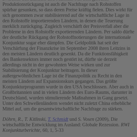
Produktionsrückgang ist auch die Nachfrage nach Rohstoffen
spürbar gesunken, so dass deren Preise kräftig fielen. Dies wirkt für
sich genommen zwar stabilisierend auf die wirtschaftliche Lage in
den Rohstoffe importierenden Ländern, in denen die Teuerung
merklich zurückging. Zugleich verschärft der Preisverfall aber die
Probleme in den Rohstoffe exportierenden Ländern. Per saldo dürfte
der deutliche Rückgang der Rohstoffnotierungen die internationale
Konjunktur sogar eher dämpfen. Die Geldpolitik hat seit der
Verschärfung der Finanzkrise im September 2008 ihren Leitzins in
den meisten Ländern deutlich gesenkt. Da die Funktionsfähigkeit
des Bankensektors immer noch gestört ist, dürfte sie derzeit
allerdings nicht in der gewohnten Weise wirken und zur
Stabilisierung der Konjunktur beitragen. In dieser
außergewöhnlichen Lage ist die Finanzpolitik zu Recht in den
meisten Ländern auf Expansionskurs gegangen. Das größte
Konjunkturprogramm wurde in den USA beschlossen. Aber auch in
Großbritannien und in vielen Ländern des Euro-Raums, darunter in
Deutschland, wurden stimulierende Maßnahmen in Gang gesetzt.
Unter den Schwellenländern wendet nicht zuletzt China erhebliche
Mittel auf, um die gesamtwirtschaftliche Nachfrage zu stärken.
Döhrn, R.
,
T. Kitlinski
,
T. Schmidt
und
S. Vosen
(2009), Die
wirtschaftliche Entwicklung im Ausland: Globale Rezession.
RWI
Konjunkturberichte
, 60, 1, 5-33