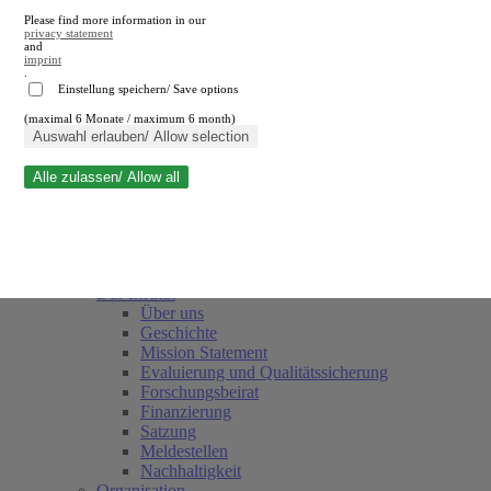
Please find more information in our
privacy statement
and
imprint
.
Einstellung speichern/ Save options
(maximal 6 Monate / maximum 6 month)
Suche schließen
Auswahl erlauben/ Allow selection
Alle zulassen/ Allow all
RWI
Termine
Team
Freunde und Förderer
Das Institut
Über uns
Geschichte
Mission Statement
Evaluierung und Qualitätssicherung
Forschungsbeirat
Finanzierung
Satzung
Meldestellen
Nachhaltigkeit
Organisation