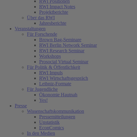
RWI Positionen
RWI Impact Notes
Projektberichte
Über das RWI
Jahresberichte
Veranstaltungen
Für Forschende
Brown Bag-Seminare
RWI Berlin Network Seminar
RWI Research Seminar
Workshops
Prosocial Virtual Seminar
Für Politik & Öffentlichkeit
RWI Impuls
RWI Wirtschaftsgespräch
Leibniz-Formate
Für Jugendliche
Ökonomie Hautnah
Yes!
Presse
Wissenschaftskommunikation
Pressemitteilungen
Unstatistik
EconComics
In den Medien