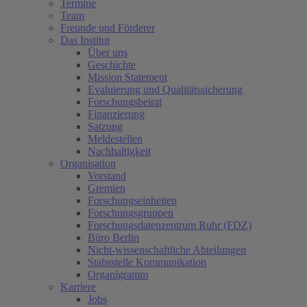
Termine
Team
Freunde und Förderer
Das Institut
Über uns
Geschichte
Mission Statement
Evaluierung und Qualitätssicherung
Forschungsbeirat
Finanzierung
Satzung
Meldestellen
Nachhaltigkeit
Organisation
Vorstand
Gremien
Forschungseinheiten
Forschungsgruppen
Forschungsdatenzentrum Ruhr (FDZ)
Büro Berlin
Nicht-wissenschaftliche Abteilungen
Stabsstelle Kommunikation
Organigramm
Karriere
Jobs