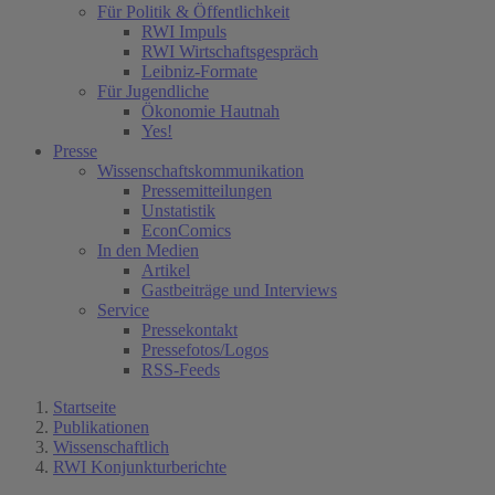
Für Politik & Öffentlichkeit
RWI Impuls
RWI Wirtschaftsgespräch
Leibniz-Formate
Für Jugendliche
Ökonomie Hautnah
Yes!
Presse
Wissenschaftskommunikation
Pressemitteilungen
Unstatistik
EconComics
In den Medien
Artikel
Gastbeiträge und Interviews
Service
Pressekontakt
Pressefotos/Logos
RSS-Feeds
Startseite
Publikationen
Wissenschaftlich
RWI Konjunkturberichte