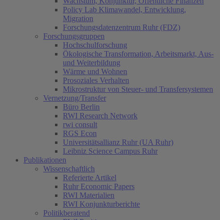
Wachstum, Konjunktur, Öffentliche Finanzen
Policy Lab Klimawandel, Entwicklung,
Migration
Forschungsdatenzentrum Ruhr (FDZ)
Forschungsgruppen
Hochschulforschung
Ökologische Transformation, Arbeitsmarkt, Aus-
und Weiterbildung
Wärme und Wohnen
Prosoziales Verhalten
Mikrostruktur von Steuer- und Transfersystemen
Vernetzung/Transfer
Büro Berlin
RWI Research Network
rwi consult
RGS Econ
Universitätsallianz Ruhr (UA Ruhr)
Leibniz Science Campus Ruhr
Publikationen
Wissenschaftlich
Referierte Artikel
Ruhr Economic Papers
RWI Materialien
RWI Konjunkturberichte
Politikberatend