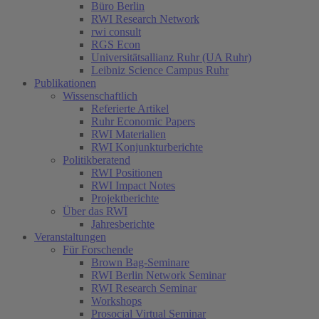
Büro Berlin
RWI Research Network
rwi consult
RGS Econ
Universitätsallianz Ruhr (UA Ruhr)
Leibniz Science Campus Ruhr
Publikationen
Wissenschaftlich
Referierte Artikel
Ruhr Economic Papers
RWI Materialien
RWI Konjunkturberichte
Politikberatend
RWI Positionen
RWI Impact Notes
Projektberichte
Über das RWI
Jahresberichte
Veranstaltungen
Für Forschende
Brown Bag-Seminare
RWI Berlin Network Seminar
RWI Research Seminar
Workshops
Prosocial Virtual Seminar