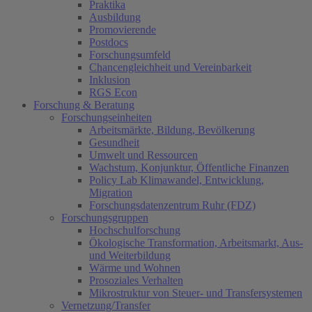
Praktika
Ausbildung
Promovierende
Postdocs
Forschungsumfeld
Chancengleichheit und Vereinbarkeit
Inklusion
RGS Econ
Forschung & Beratung
Forschungseinheiten
Arbeitsmärkte, Bildung, Bevölkerung
Gesundheit
Umwelt und Ressourcen
Wachstum, Konjunktur, Öffentliche Finanzen
Policy Lab Klimawandel, Entwicklung,
Migration
Forschungsdatenzentrum Ruhr (FDZ)
Forschungsgruppen
Hochschulforschung
Ökologische Transformation, Arbeitsmarkt, Aus-
und Weiterbildung
Wärme und Wohnen
Prosoziales Verhalten
Mikrostruktur von Steuer- und Transfersystemen
Vernetzung/Transfer