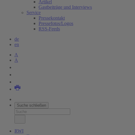
Artikel
Gastbeiträge und Interviews
Service
Pressekontakt
Pressefotos/Logos
RSS-Feeds
de
en
A
A
Suche schließen
RWI