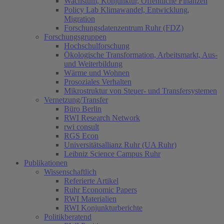
Wachstum, Konjunktur, Öffentliche Finanzen
Policy Lab Klimawandel, Entwicklung,
Migration
Forschungsdatenzentrum Ruhr (FDZ)
Forschungsgruppen
Hochschulforschung
Ökologische Transformation, Arbeitsmarkt, Aus-
und Weiterbildung
Wärme und Wohnen
Prosoziales Verhalten
Mikrostruktur von Steuer- und Transfersystemen
Vernetzung/Transfer
Büro Berlin
RWI Research Network
rwi consult
RGS Econ
Universitätsallianz Ruhr (UA Ruhr)
Leibniz Science Campus Ruhr
Publikationen
Wissenschaftlich
Referierte Artikel
Ruhr Economic Papers
RWI Materialien
RWI Konjunkturberichte
Politikberatend