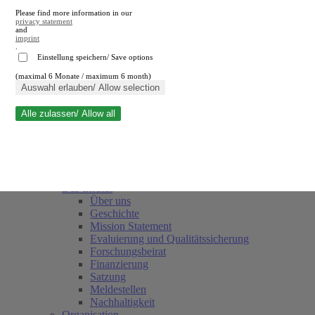
Please find more information in our
privacy statement
and
imprint
.
Einstellung speichern/ Save options
(maximal 6 Monate / maximum 6 month)
Suche schließen
Auswahl erlauben/ Allow selection
Alle zulassen/ Allow all
RWI
Termine
Team
Freunde und Förderer
Das Institut
Über uns
Geschichte
Mission Statement
Evaluierung und Qualitätssicherung
Forschungsbeirat
Finanzierung
Satzung
Meldestellen
Nachhaltigkeit
Organisation