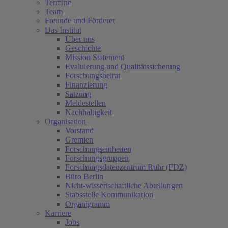
Termine
Team
Freunde und Förderer
Das Institut
Über uns
Geschichte
Mission Statement
Evaluierung und Qualitätssicherung
Forschungsbeirat
Finanzierung
Satzung
Meldestellen
Nachhaltigkeit
Organisation
Vorstand
Gremien
Forschungseinheiten
Forschungsgruppen
Forschungsdatenzentrum Ruhr (FDZ)
Büro Berlin
Nicht-wissenschaftliche Abteilungen
Stabsstelle Kommunikation
Organigramm
Karriere
Jobs