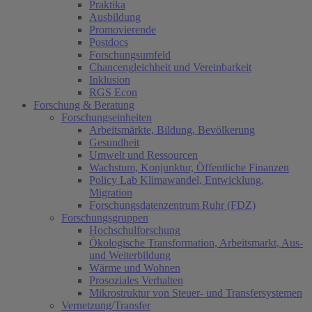
Praktika
Ausbildung
Promovierende
Postdocs
Forschungsumfeld
Chancengleichheit und Vereinbarkeit
Inklusion
RGS Econ
Forschung & Beratung
Forschungseinheiten
Arbeitsmärkte, Bildung, Bevölkerung
Gesundheit
Umwelt und Ressourcen
Wachstum, Konjunktur, Öffentliche Finanzen
Policy Lab Klimawandel, Entwicklung,
Migration
Forschungsdatenzentrum Ruhr (FDZ)
Forschungsgruppen
Hochschulforschung
Ökologische Transformation, Arbeitsmarkt, Aus-
und Weiterbildung
Wärme und Wohnen
Prosoziales Verhalten
Mikrostruktur von Steuer- und Transfersystemen
Vernetzung/Transfer