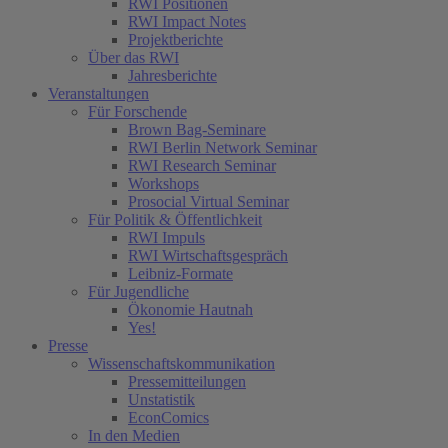
RWI Positionen
RWI Impact Notes
Projektberichte
Über das RWI
Jahresberichte
Veranstaltungen
Für Forschende
Brown Bag-Seminare
RWI Berlin Network Seminar
RWI Research Seminar
Workshops
Prosocial Virtual Seminar
Für Politik & Öffentlichkeit
RWI Impuls
RWI Wirtschaftsgespräch
Leibniz-Formate
Für Jugendliche
Ökonomie Hautnah
Yes!
Presse
Wissenschaftskommunikation
Pressemitteilungen
Unstatistik
EconComics
In den Medien