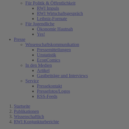
Für Politik & Öffentlichkeit
RWI Impuls
RWI Wirtschaftsgespräch
Leibniz-Formate
Für Jugendliche
Ökonomie Hautnah
Yes!
Presse
Wissenschaftskommunikation
Pressemitteilungen
Unstatistik
EconComics
In den Medien
Artikel
Gastbeiträge und Interviews
Service
Pressekontakt
Pressefotos/Logos
RSS-Feeds
Startseite
Publikationen
Wissenschaftlich
RWI Konjunkturberichte