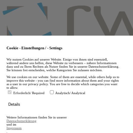
Skip
to
main
content
Cookie - Einstellungen / - Settings
Wir nutzen Cookies auf unserer Website. Einige von ihnen sind essenziell,
während andere uns helfen, diese Website zu verbessern – nähere Informationen
dazu und zu Ihren Rechten als Nutzer finden Sie in unserer Datenschutzerklärung.
Sie können frei entscheiden, welche Kategorien Sie zulassen möchten.
We use cookies on our website. Some of them are essential, while others help us to
improve this website - you can find more information about them and your rights
as a user in our privacy policy. You are free to decide which categories you want
to allow.
Erforderlich/ Required
Analytisch/ Analytical
de
Details
en
A
Weitere Informationen finden Sie in unserer
A
Datenschutzerklärung
und im
Impressum
.