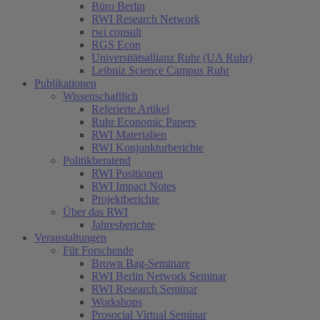
Büro Berlin
RWI Research Network
rwi consult
RGS Econ
Universitätsallianz Ruhr (UA Ruhr)
Leibniz Science Campus Ruhr
Publikationen
Wissenschaftlich
Referierte Artikel
Ruhr Economic Papers
RWI Materialien
RWI Konjunkturberichte
Politikberatend
RWI Positionen
RWI Impact Notes
Projektberichte
Über das RWI
Jahresberichte
Veranstaltungen
Für Forschende
Brown Bag-Seminare
RWI Berlin Network Seminar
RWI Research Seminar
Workshops
Prosocial Virtual Seminar