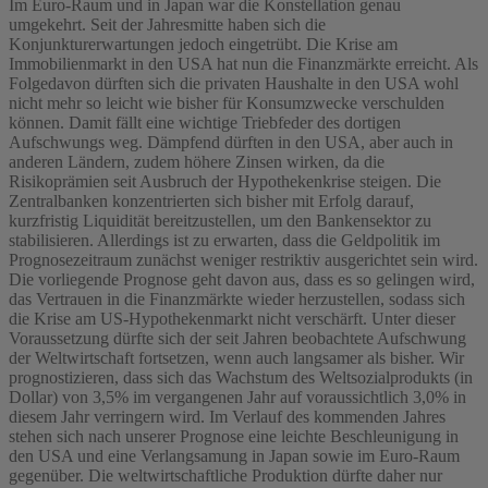
Im Euro-Raum und in Japan war die Konstellation genau
umgekehrt. Seit der Jahresmitte haben sich die
Konjunkturerwartungen jedoch eingetrübt. Die Krise am
Immobilienmarkt in den USA hat nun die Finanzmärkte erreicht. Als
Folgedavon dürften sich die privaten Haushalte in den USA wohl
nicht mehr so leicht wie bisher für Konsumzwecke verschulden
können. Damit fällt eine wichtige Triebfeder des dortigen
Aufschwungs weg. Dämpfend dürften in den USA, aber auch in
anderen Ländern, zudem höhere Zinsen wirken, da die
Risikoprämien seit Ausbruch der Hypothekenkrise steigen. Die
Zentralbanken konzentrierten sich bisher mit Erfolg darauf,
kurzfristig Liquidität bereitzustellen, um den Bankensektor zu
stabilisieren. Allerdings ist zu erwarten, dass die Geldpolitik im
Prognosezeitraum zunächst weniger restriktiv ausgerichtet sein wird.
Die vorliegende Prognose geht davon aus, dass es so gelingen wird,
das Vertrauen in die Finanzmärkte wieder herzustellen, sodass sich
die Krise am US-Hypothekenmarkt nicht verschärft. Unter dieser
Voraussetzung dürfte sich der seit Jahren beobachtete Aufschwung
der Weltwirtschaft fortsetzen, wenn auch langsamer als bisher. Wir
prognostizieren, dass sich das Wachstum des Weltsozialprodukts (in
Dollar) von 3,5% im vergangenen Jahr auf voraussichtlich 3,0% in
diesem Jahr verringern wird. Im Verlauf des kommenden Jahres
stehen sich nach unserer Prognose eine leichte Beschleunigung in
den USA und eine Verlangsamung in Japan sowie im Euro-Raum
gegenüber. Die weltwirtschaftliche Produktion dürfte daher nur