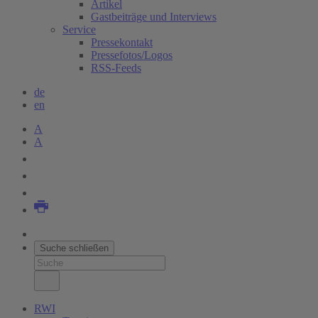
Artikel
Gastbeiträge und Interviews
Service
Pressekontakt
Pressefotos/Logos
RSS-Feeds
de
en
A
A
Suche schließen
RWI