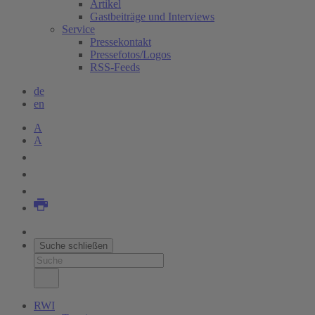
Artikel
Gastbeiträge und Interviews
Service
Pressekontakt
Pressefotos/Logos
RSS-Feeds
de
en
A
A
Suche schließen
RWI