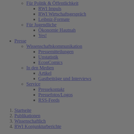
Für Politik & Öffentlichkeit
RWI Impuls
RWI Wirtschaftsgespräch
Leibniz-Formate
Für Jugendliche
Ökonomie Hautnah
Yes!
Presse
Wissenschaftskommunikation
Pressemitteilungen
Unstatistik
EconComics
In den Medien
Artikel
Gastbeiträge und Interviews
Service
Pressekontakt
Pressefotos/Logos
RSS-Feeds
Startseite
Publikationen
Wissenschaftlich
RWI Konjunkturberichte