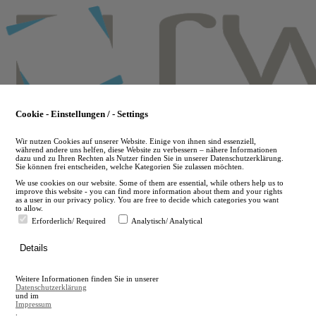
Skip
to
main
content
Cookie - Einstellungen / - Settings
Wir nutzen Cookies auf unserer Website. Einige von ihnen sind essenziell,
während andere uns helfen, diese Website zu verbessern – nähere Informationen
dazu und zu Ihren Rechten als Nutzer finden Sie in unserer Datenschutzerklärung.
Sie können frei entscheiden, welche Kategorien Sie zulassen möchten.
We use cookies on our website. Some of them are essential, while others help us to
improve this website - you can find more information about them and your rights
as a user in our privacy policy. You are free to decide which categories you want
to allow.
Erforderlich/ Required
Analytisch/ Analytical
de
Details
en
A
Weitere Informationen finden Sie in unserer
A
Datenschutzerklärung
und im
Impressum
.