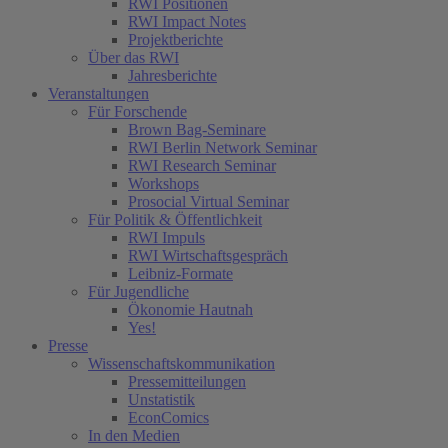
RWI Positionen
RWI Impact Notes
Projektberichte
Über das RWI
Jahresberichte
Veranstaltungen
Für Forschende
Brown Bag-Seminare
RWI Berlin Network Seminar
RWI Research Seminar
Workshops
Prosocial Virtual Seminar
Für Politik & Öffentlichkeit
RWI Impuls
RWI Wirtschaftsgespräch
Leibniz-Formate
Für Jugendliche
Ökonomie Hautnah
Yes!
Presse
Wissenschaftskommunikation
Pressemitteilungen
Unstatistik
EconComics
In den Medien