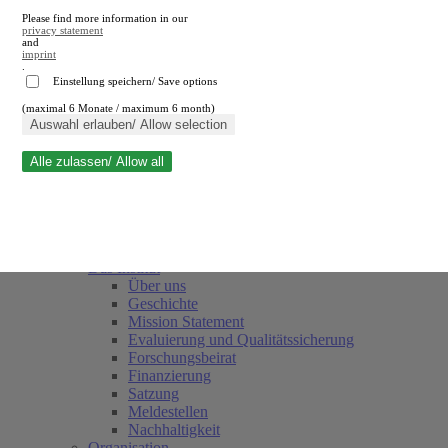
Please find more information in our
privacy statement
and
imprint
.
Einstellung speichern/ Save options
(maximal 6 Monate / maximum 6 month)
Suche schließen
Auswahl erlauben/ Allow selection
Alle zulassen/ Allow all
RWI
Termine
Team
Freunde und Förderer
Das Institut
Über uns
Geschichte
Mission Statement
Evaluierung und Qualitätssicherung
Forschungsbeirat
Finanzierung
Satzung
Meldestellen
Nachhaltigkeit
Organisation