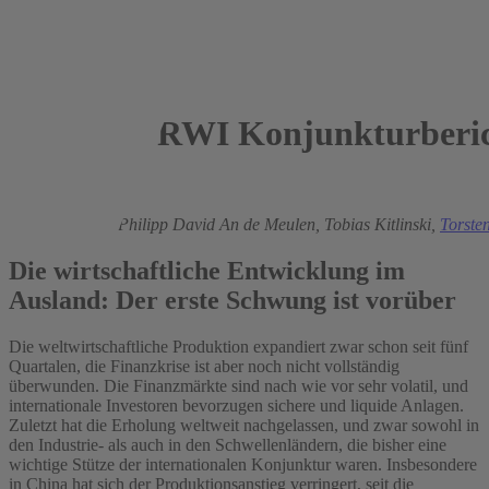
RWI Konjunkturberic
2010
Roland Döhrn,
Philipp David An de Meulen,
Tobias Kitlinski,
Torste
Die wirtschaftliche Entwicklung im
Ausland: Der erste Schwung ist vorüber
Die weltwirtschaftliche Produktion expandiert zwar schon seit fünf
Quartalen, die Finanzkrise ist aber noch nicht vollständig
überwunden. Die Finanzmärkte sind nach wie vor sehr volatil, und
internationale Investoren bevorzugen sichere und liquide Anlagen.
Zuletzt hat die Erholung weltweit nachgelassen, und zwar sowohl in
den Industrie- als auch in den Schwellenländern, die bisher eine
wichtige Stütze der internationalen Konjunktur waren. Insbesondere
in China hat sich der Produktionsanstieg verringert, seit die