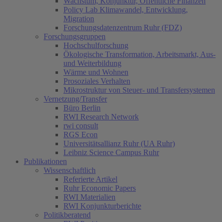
Wachstum, Konjunktur, Öffentliche Finanzen
Policy Lab Klimawandel, Entwicklung,
Migration
Forschungsdatenzentrum Ruhr (FDZ)
Forschungsgruppen
Hochschulforschung
Ökologische Transformation, Arbeitsmarkt, Aus-
und Weiterbildung
Wärme und Wohnen
Prosoziales Verhalten
Mikrostruktur von Steuer- und Transfersystemen
Vernetzung/Transfer
Büro Berlin
RWI Research Network
rwi consult
RGS Econ
Universitätsallianz Ruhr (UA Ruhr)
Leibniz Science Campus Ruhr
Publikationen
Wissenschaftlich
Referierte Artikel
Ruhr Economic Papers
RWI Materialien
RWI Konjunkturberichte
Politikberatend