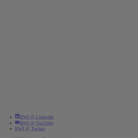
RWI @ LinkedIn
RWI @ YouTube
RWI @ Twitter