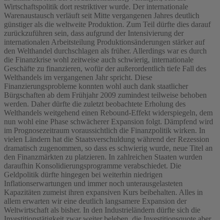
Wirtschaftspolitik dort restriktiver wurde. Der internationale
Warenaustausch verläuft seit Mitte vergangenen Jahres deutlich
günstiger als die weltweite Produktion. Zum Teil dürfte dies darauf
zurückzuführen sein, dass aufgrund der Intensivierung der
internationalen Arbeitsteilung Produktionsänderungen stärker auf
den Welthandel durchschlagen als früher. Allerdings war es durch
die Finanzkrise wohl zeitweise auch schwierig, internationale
Geschäfte zu finanzieren, wofür der außerordentlich tiefe Fall des
Welthandels im vergangenen Jahr spricht. Diese
Finanzierungsprobleme konnten wohl auch dank staatlicher
Bürgschaften ab dem Frühjahr 2009 zumindest teilweise behoben
werden. Daher dürfte die zuletzt beobachtete Erholung des
Welthandels weitgehend einen Rebound-Effekt widerspiegeln, dem
nun wohl eine Phase schwächerer Expansion folgt. Dämpfend wird
im Prognosezeitraum voraussichtlich die Finanzpolitik wirken. In
vielen Ländern hat die Staatsverschuldung während der Rezession
dramatisch zugenommen, so dass es schwierig wurde, neue Titel an
den Finanzmärkten zu platzieren. In zahlreichen Staaten wurden
daraufhin Konsolidierungsprogramme verabschiedet. Die
Geldpolitik dürfte hingegen bei weiterhin niedrigen
Inflationserwartungen und immer noch unterausgelasteten
Kapazitäten zumeist ihren expansiven Kurs beibehalten. Alles in
allem erwarten wir eine deutlich langsamere Expansion der
Weltwirtschaft als bisher. In den Industrieländern dürfte sich die
Investitionstätigkeit zwar weiter beleben, die Investitionsquote aber