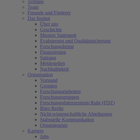
Termine
Team
Freunde und Förderer
Das Institut
Über uns
Geschichte
Mission Statement
Evaluierung und Qualitätssicherung
Forschungsbeirat
Finanzierung
Satzung
Meldestellen
Nachhaltigkeit
Organisation
Vorstand
Gremien
Forschungseinheiten
Forschungsgruppen
Forschungsdatenzentrum Ruhr (FDZ)
Büro Berlin
Nicht-wissenschaftliche Abteilungen
Stabsstelle Kommunikation
Organigramm
Karriere
Jobs