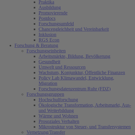
Praktika
Ausbildung
Promovierende
Postdocs
Forschungsumfeld
Chancengleichheit und Vereinbarkeit
Inklusion
RGS Econ
Forschung & Beratung
Forschungseinheiten
Arbeitsmärkte, Bildung, Bevölkerung
Gesundheit
Umwelt und Ressourcen
Wachstum, Konjunktur, Öffentliche Finanzen
Policy Lab Klimawandel, Entwicklung,
Migration
Forschungsdatenzentrum Ruhr (FDZ)
Forschungsgruppen
Hochschulforschung
Ökologische Transformation, Arbeitsmarkt, Aus-
und Weiterbildung
Wärme und Wohnen
Prosoziales Verhalten
Mikrostruktur von Steuer- und Transfersystemen
Vernetzung/Transfer