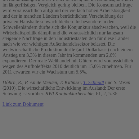
im längerfristigen Vergleich gering bleiben. Die Konsumnachfrage
wird voraussichtlich aufgrund der vielfach hohen Arbeitslosigkeit
und der in manchen Ländern beträchtlichen Verschuldung der
privaten Haushalte schwach bleiben. Insbesondere in den
Schwellenländern dürfte sich die Konjunktur abschwächen, weil die
Wirtschaftspolitik dämpft und die voraussichtlich nur langsam
steigende Nachfrage in den Industriestaaten den für diese Länder
nach wie vor wichtigen Außenhandelssektor belastet. Die
weltwirtschaftliche Produktion dürfte (auf Dollarbasis) nach einem
Anstieg um 3,3% in diesem Jahr im kommenden um 2,6%
expandieren. Der reale Welthandel mit Gütern wird voraussichtlich
wegen des Aufholeffekts 2010 deutlich um 15,0% zunehmen. Für
2011 erwarten wir ein Wachstum um 5,5%.
Döhrn, R.
,
P. An de Meulen
,
T. Kitlinski
,
T. Schmidt
und
S. Vosen
(2010), Die wirtschaftliche Entwicklung im Ausland: Der erste
Schwung ist vorüber.
RWI Konjunkturberichte
, 61, 2, 5-36
Link zum Dokument