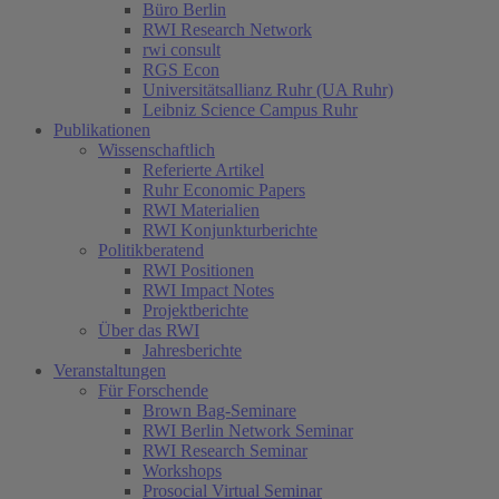
Büro Berlin
RWI Research Network
rwi consult
RGS Econ
Universitätsallianz Ruhr (UA Ruhr)
Leibniz Science Campus Ruhr
Publikationen
Wissenschaftlich
Referierte Artikel
Ruhr Economic Papers
RWI Materialien
RWI Konjunkturberichte
Politikberatend
RWI Positionen
RWI Impact Notes
Projektberichte
Über das RWI
Jahresberichte
Veranstaltungen
Für Forschende
Brown Bag-Seminare
RWI Berlin Network Seminar
RWI Research Seminar
Workshops
Prosocial Virtual Seminar