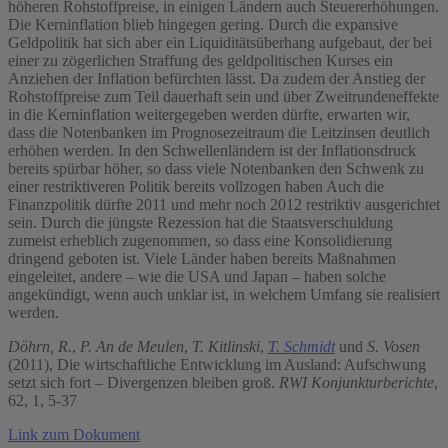
höheren Rohstoffpreise, in einigen Ländern auch Steuererhöhungen.
Die Kerninflation blieb hingegen gering. Durch die expansive
Geldpolitik hat sich aber ein Liquiditätsüberhang aufgebaut, der bei
einer zu zögerlichen Straffung des geldpolitischen Kurses ein
Anziehen der Inflation befürchten lässt. Da zudem der Anstieg der
Rohstoffpreise zum Teil dauerhaft sein und über Zweitrundeneffekte
in die Kerninflation weitergegeben werden dürfte, erwarten wir,
dass die Notenbanken im Prognosezeitraum die Leitzinsen deutlich
erhöhen werden. In den Schwellenländern ist der Inflationsdruck
bereits spürbar höher, so dass viele Notenbanken den Schwenk zu
einer restriktiveren Politik bereits vollzogen haben Auch die
Finanzpolitik dürfte 2011 und mehr noch 2012 restriktiv ausgerichtet
sein. Durch die jüngste Rezession hat die Staatsverschuldung
zumeist erheblich zugenommen, so dass eine Konsolidierung
dringend geboten ist. Viele Länder haben bereits Maßnahmen
eingeleitet, andere – wie die USA und Japan – haben solche
angekündigt, wenn auch unklar ist, in welchem Umfang sie realisiert
werden.
Döhrn, R.
,
P. An de Meulen
,
T. Kitlinski
,
T. Schmidt
und
S. Vosen
(2011), Die wirtschaftliche Entwicklung im Ausland: Aufschwung
setzt sich fort – Divergenzen bleiben groß.
RWI Konjunkturberichte
,
62, 1, 5-37
Link zum Dokument