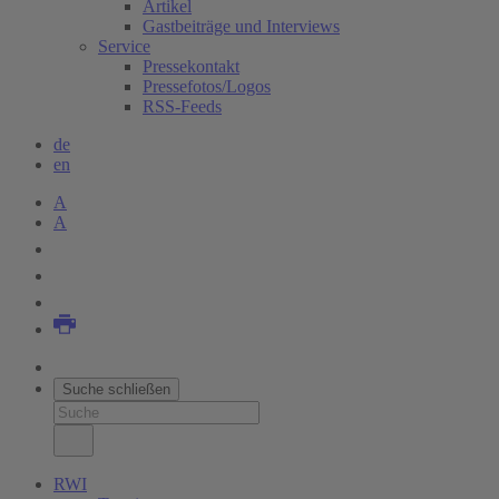
Artikel
Gastbeiträge und Interviews
Service
Pressekontakt
Pressefotos/Logos
RSS-Feeds
de
en
A
A
Suche schließen
RWI