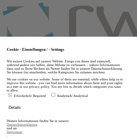
Skip
to
main
content
Cookie - Einstellungen / - Settings
Wir nutzen Cookies auf unserer Website. Einige von ihnen sind essenziell,
während andere uns helfen, diese Website zu verbessern – nähere Informationen
dazu und zu Ihren Rechten als Nutzer finden Sie in unserer Datenschutzerklärung.
Sie können frei entscheiden, welche Kategorien Sie zulassen möchten.
We use cookies on our website. Some of them are essential, while others help us to
improve this website - you can find more information about them and your rights
as a user in our privacy policy. You are free to decide which categories you want
to allow.
Erforderlich/ Required
Analytisch/ Analytical
de
Details
en
A
Weitere Informationen finden Sie in unserer
A
Datenschutzerklärung
und im
Impressum
.