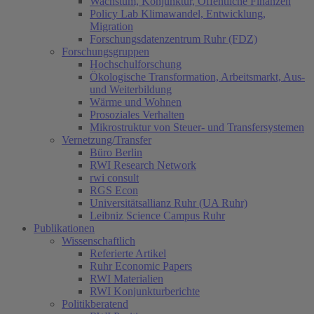
Wachstum, Konjunktur, Öffentliche Finanzen
Policy Lab Klimawandel, Entwicklung,
Migration
Forschungsdatenzentrum Ruhr (FDZ)
Forschungsgruppen
Hochschulforschung
Ökologische Transformation, Arbeitsmarkt, Aus-
und Weiterbildung
Wärme und Wohnen
Prosoziales Verhalten
Mikrostruktur von Steuer- und Transfersystemen
Vernetzung/Transfer
Büro Berlin
RWI Research Network
rwi consult
RGS Econ
Universitätsallianz Ruhr (UA Ruhr)
Leibniz Science Campus Ruhr
Publikationen
Wissenschaftlich
Referierte Artikel
Ruhr Economic Papers
RWI Materialien
RWI Konjunkturberichte
Politikberatend