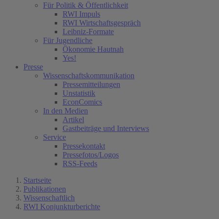
Für Politik & Öffentlichkeit
RWI Impuls
RWI Wirtschaftsgespräch
Leibniz-Formate
Für Jugendliche
Ökonomie Hautnah
Yes!
Presse
Wissenschaftskommunikation
Pressemitteilungen
Unstatistik
EconComics
In den Medien
Artikel
Gastbeiträge und Interviews
Service
Pressekontakt
Pressefotos/Logos
RSS-Feeds
Startseite
Publikationen
Wissenschaftlich
RWI Konjunkturberichte