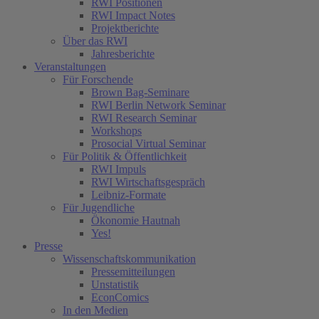
RWI Positionen
RWI Impact Notes
Projektberichte
Über das RWI
Jahresberichte
Veranstaltungen
Für Forschende
Brown Bag-Seminare
RWI Berlin Network Seminar
RWI Research Seminar
Workshops
Prosocial Virtual Seminar
Für Politik & Öffentlichkeit
RWI Impuls
RWI Wirtschaftsgespräch
Leibniz-Formate
Für Jugendliche
Ökonomie Hautnah
Yes!
Presse
Wissenschaftskommunikation
Pressemitteilungen
Unstatistik
EconComics
In den Medien