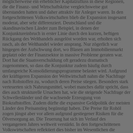
möglicherweise ein erheblicher Kapitalzufluss in diese Regionen,
die die Finanz- und Wirtschaftskrise vergleichsweise gut
überstanden hatten und daher attraktiv für Anleger waren. In den
fortgeschrittenen Volkswirtschaften blieb die Expansion insgesamt
moderat, aber sehr differenziert. Deutschland und die
skandinavischen Länder zum Beispiel, in denen der
Konjunktureinbruch in erster Linie durch den kurzen, heftigen
Rückgang des Welthandels ausgelöst worden war, erholten sich
rasch, als der Welthandel wieder ansprang. Nur zögerlich war
hingegen der Aufschwung dort, wo Blasen am Immobilienmarkt
geplatzt oder der Finanzsektor in massive Probleme geraten war.
Dort hat die Staatsverschuldung oft geradezu dramatisch
zugenommen, so dass die Konjunktur zudem häufig durch
umfangreiche Konsolidierungsprogramme belastet wird. Aufgrund
der kräftigeren Expansion der Weltwirtschaft nahm die Nachfrage
nach Rohstoffen zu, wodurch deren Preise stiegen. Besonders stark
verteuerten sich Nahrungsmittel, wobei manches dafür spricht, dass
dies auch strukturelle Ursachen hat, wie die steigende Nachfrage der
Schwellenländer und die wachsende Erzeugung von
Biokraftstoffen. Zudem dürfte die expansive Geldpolitik der meisten
Länder den Preisanstieg begünstigt haben. Die Preise für Rohöl
zogen jüngst aber vor allem aufgrund gestiegener Risiken für die
Ölversorgung an. Die Teuerung hat sich im Verlauf des
vergangenen Jahres weltweit verstärkt. In den fortgeschrittenen
Volkswirtschaften reflektiert dies bisher im Wesentlichen die