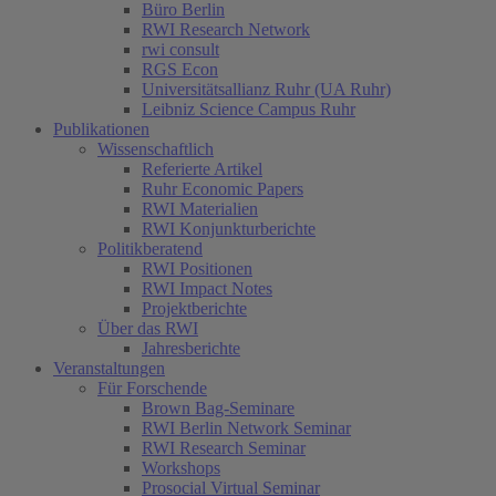
Büro Berlin
RWI Research Network
rwi consult
RGS Econ
Universitätsallianz Ruhr (UA Ruhr)
Leibniz Science Campus Ruhr
Publikationen
Wissenschaftlich
Referierte Artikel
Ruhr Economic Papers
RWI Materialien
RWI Konjunkturberichte
Politikberatend
RWI Positionen
RWI Impact Notes
Projektberichte
Über das RWI
Jahresberichte
Veranstaltungen
Für Forschende
Brown Bag-Seminare
RWI Berlin Network Seminar
RWI Research Seminar
Workshops
Prosocial Virtual Seminar