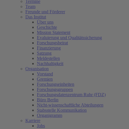
Termine
Team
Freunde und Förderer
Das Institut
Über uns
Geschichte
Mission Statement
Evaluierung und Qualitätssicherung
Forschungsbeirat
Finanzierung
Satzung
Meldestellen
Nachhaltigkeit
Organisation
Vorstand
Gremien
Forschungseinheiten
Forschungsgruppen
Forschungsdatenzentrum Ruhr (FDZ)
Büro Berlin
Nicht-wissenschaftliche Abteilungen
Stabsstelle Kommunikation
Organigramm
Karriere
Jobs