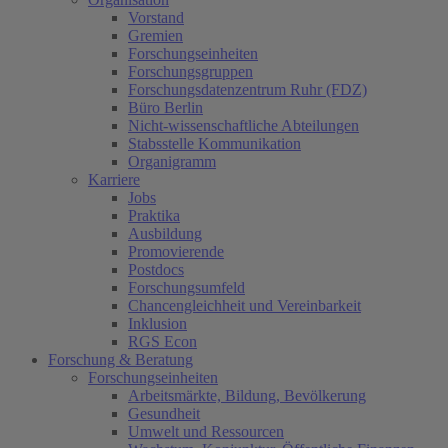
Vorstand
Gremien
Forschungseinheiten
Forschungsgruppen
Forschungsdatenzentrum Ruhr (FDZ)
Büro Berlin
Nicht-wissenschaftliche Abteilungen
Stabsstelle Kommunikation
Organigramm
Karriere
Jobs
Praktika
Ausbildung
Promovierende
Postdocs
Forschungsumfeld
Chancengleichheit und Vereinbarkeit
Inklusion
RGS Econ
Forschung & Beratung
Forschungseinheiten
Arbeitsmärkte, Bildung, Bevölkerung
Gesundheit
Umwelt und Ressourcen