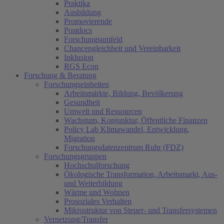
Praktika
Ausbildung
Promovierende
Postdocs
Forschungsumfeld
Chancengleichheit und Vereinbarkeit
Inklusion
RGS Econ
Forschung & Beratung
Forschungseinheiten
Arbeitsmärkte, Bildung, Bevölkerung
Gesundheit
Umwelt und Ressourcen
Wachstum, Konjunktur, Öffentliche Finanzen
Policy Lab Klimawandel, Entwicklung,
Migration
Forschungsdatenzentrum Ruhr (FDZ)
Forschungsgruppen
Hochschulforschung
Ökologische Transformation, Arbeitsmarkt, Aus-
und Weiterbildung
Wärme und Wohnen
Prosoziales Verhalten
Mikrostruktur von Steuer- und Transfersystemen
Vernetzung/Transfer