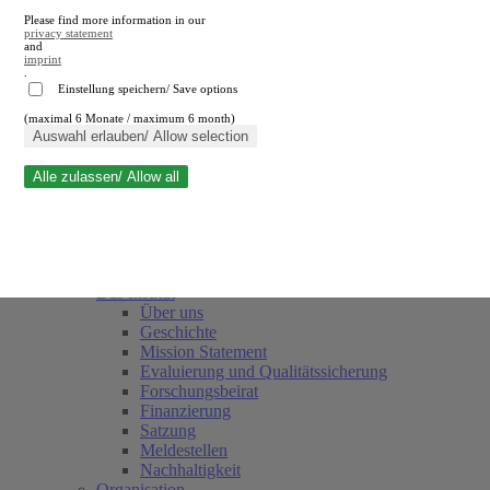
Please find more information in our
privacy statement
and
imprint
.
Einstellung speichern/ Save options
(maximal 6 Monate / maximum 6 month)
Suche schließen
Auswahl erlauben/ Allow selection
Alle zulassen/ Allow all
RWI
Termine
Team
Freunde und Förderer
Das Institut
Über uns
Geschichte
Mission Statement
Evaluierung und Qualitätssicherung
Forschungsbeirat
Finanzierung
Satzung
Meldestellen
Nachhaltigkeit
Organisation