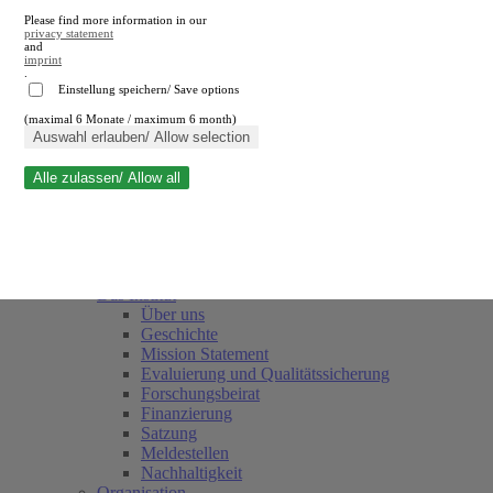
Please find more information in our
privacy statement
and
imprint
.
Einstellung speichern/ Save options
(maximal 6 Monate / maximum 6 month)
Suche schließen
Auswahl erlauben/ Allow selection
Alle zulassen/ Allow all
RWI
Termine
Team
Freunde und Förderer
Das Institut
Über uns
Geschichte
Mission Statement
Evaluierung und Qualitätssicherung
Forschungsbeirat
Finanzierung
Satzung
Meldestellen
Nachhaltigkeit
Organisation