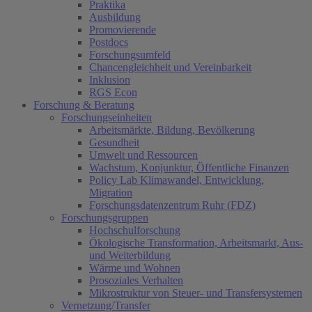
Praktika
Ausbildung
Promovierende
Postdocs
Forschungsumfeld
Chancengleichheit und Vereinbarkeit
Inklusion
RGS Econ
Forschung & Beratung
Forschungseinheiten
Arbeitsmärkte, Bildung, Bevölkerung
Gesundheit
Umwelt und Ressourcen
Wachstum, Konjunktur, Öffentliche Finanzen
Policy Lab Klimawandel, Entwicklung,
Migration
Forschungsdatenzentrum Ruhr (FDZ)
Forschungsgruppen
Hochschulforschung
Ökologische Transformation, Arbeitsmarkt, Aus-
und Weiterbildung
Wärme und Wohnen
Prosoziales Verhalten
Mikrostruktur von Steuer- und Transfersystemen
Vernetzung/Transfer