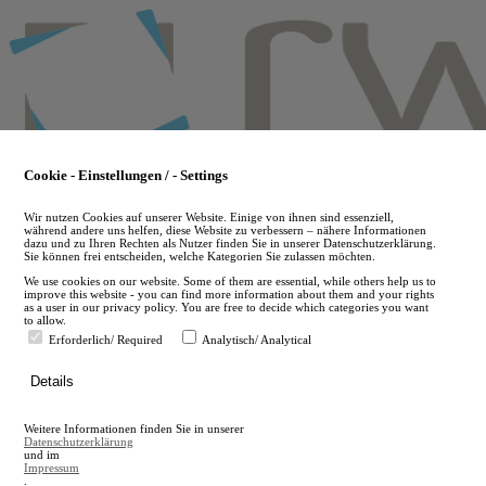
Skip
to
main
content
Cookie - Einstellungen / - Settings
Wir nutzen Cookies auf unserer Website. Einige von ihnen sind essenziell,
während andere uns helfen, diese Website zu verbessern – nähere Informationen
dazu und zu Ihren Rechten als Nutzer finden Sie in unserer Datenschutzerklärung.
Sie können frei entscheiden, welche Kategorien Sie zulassen möchten.
We use cookies on our website. Some of them are essential, while others help us to
improve this website - you can find more information about them and your rights
as a user in our privacy policy. You are free to decide which categories you want
to allow.
Erforderlich/ Required
Analytisch/ Analytical
de
Details
en
A
Weitere Informationen finden Sie in unserer
A
Datenschutzerklärung
und im
Impressum
.