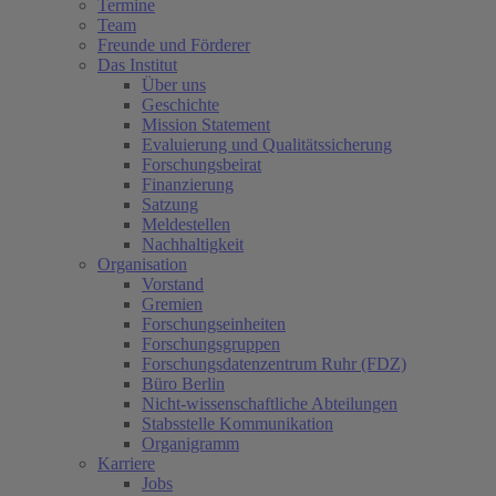
Termine
Team
Freunde und Förderer
Das Institut
Über uns
Geschichte
Mission Statement
Evaluierung und Qualitätssicherung
Forschungsbeirat
Finanzierung
Satzung
Meldestellen
Nachhaltigkeit
Organisation
Vorstand
Gremien
Forschungseinheiten
Forschungsgruppen
Forschungsdatenzentrum Ruhr (FDZ)
Büro Berlin
Nicht-wissenschaftliche Abteilungen
Stabsstelle Kommunikation
Organigramm
Karriere
Jobs