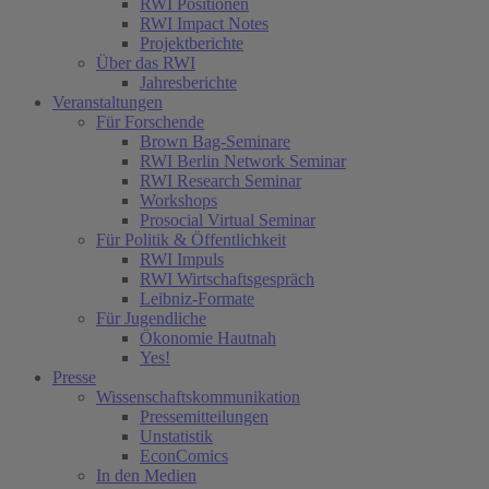
RWI Positionen
RWI Impact Notes
Projektberichte
Über das RWI
Jahresberichte
Veranstaltungen
Für Forschende
Brown Bag-Seminare
RWI Berlin Network Seminar
RWI Research Seminar
Workshops
Prosocial Virtual Seminar
Für Politik & Öffentlichkeit
RWI Impuls
RWI Wirtschaftsgespräch
Leibniz-Formate
Für Jugendliche
Ökonomie Hautnah
Yes!
Presse
Wissenschaftskommunikation
Pressemitteilungen
Unstatistik
EconComics
In den Medien