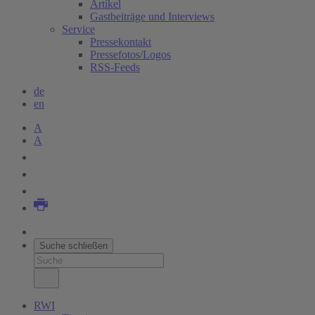
Artikel
Gastbeiträge und Interviews
Service
Pressekontakt
Pressefotos/Logos
RSS-Feeds
de
en
A
A
Suche schließen
RWI