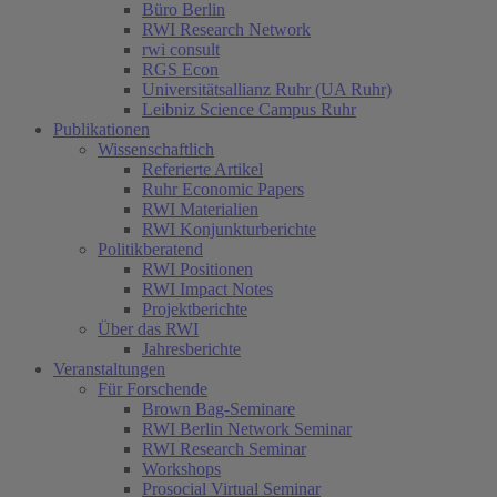
Büro Berlin
RWI Research Network
rwi consult
RGS Econ
Universitätsallianz Ruhr (UA Ruhr)
Leibniz Science Campus Ruhr
Publikationen
Wissenschaftlich
Referierte Artikel
Ruhr Economic Papers
RWI Materialien
RWI Konjunkturberichte
Politikberatend
RWI Positionen
RWI Impact Notes
Projektberichte
Über das RWI
Jahresberichte
Veranstaltungen
Für Forschende
Brown Bag-Seminare
RWI Berlin Network Seminar
RWI Research Seminar
Workshops
Prosocial Virtual Seminar