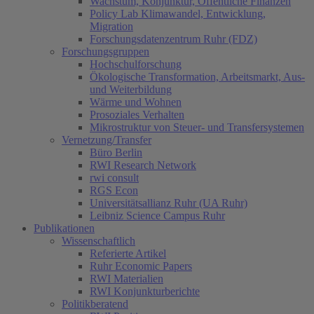
Wachstum, Konjunktur, Öffentliche Finanzen
Policy Lab Klimawandel, Entwicklung,
Migration
Forschungsdatenzentrum Ruhr (FDZ)
Forschungsgruppen
Hochschulforschung
Ökologische Transformation, Arbeitsmarkt, Aus-
und Weiterbildung
Wärme und Wohnen
Prosoziales Verhalten
Mikrostruktur von Steuer- und Transfersystemen
Vernetzung/Transfer
Büro Berlin
RWI Research Network
rwi consult
RGS Econ
Universitätsallianz Ruhr (UA Ruhr)
Leibniz Science Campus Ruhr
Publikationen
Wissenschaftlich
Referierte Artikel
Ruhr Economic Papers
RWI Materialien
RWI Konjunkturberichte
Politikberatend