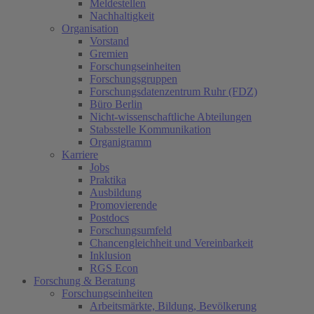
Meldestellen
Nachhaltigkeit
Organisation
Vorstand
Gremien
Forschungseinheiten
Forschungsgruppen
Forschungsdatenzentrum Ruhr (FDZ)
Büro Berlin
Nicht-wissenschaftliche Abteilungen
Stabsstelle Kommunikation
Organigramm
Karriere
Jobs
Praktika
Ausbildung
Promovierende
Postdocs
Forschungsumfeld
Chancengleichheit und Vereinbarkeit
Inklusion
RGS Econ
Forschung & Beratung
Forschungseinheiten
Arbeitsmärkte, Bildung, Bevölkerung