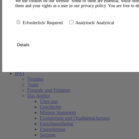
A
We use cookies on our website. Some of them are essential, while othe
them and your rights as a user in our privacy policy. You are free to 
Erforderlich/ Required
Analytisch/ Analytical
Details
Suche schließen
RWI
Termine
Team
Freunde und Förderer
Das Institut
Über uns
Geschichte
Mission Statement
Evaluierung und Qualitätssicherung
Forschungsbeirat
Finanzierung
Satzung