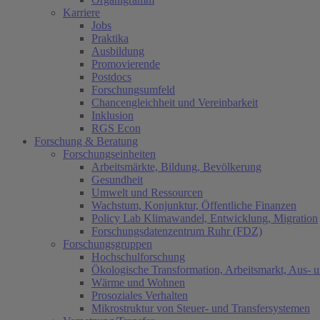
Karriere
Jobs
Praktika
Ausbildung
Promovierende
Postdocs
Forschungsumfeld
Chancengleichheit und Vereinbarkeit
Inklusion
RGS Econ
Forschung & Beratung
Forschungseinheiten
Arbeitsmärkte, Bildung, Bevölkerung
Gesundheit
Umwelt und Ressourcen
Wachstum, Konjunktur, Öffentliche Finanzen
Policy Lab Klimawandel, Entwicklung, Migration
Forschungsdatenzentrum Ruhr (FDZ)
Forschungsgruppen
Hochschulforschung
Ökologische Transformation, Arbeitsmarkt, Aus- 
Wärme und Wohnen
Prosoziales Verhalten
Mikrostruktur von Steuer- und Transfersystemen