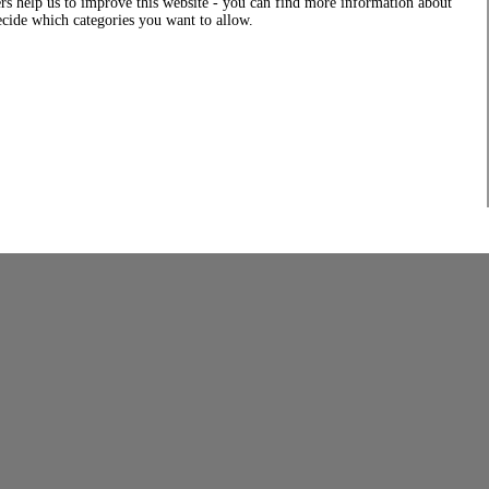
rs help us to improve this website - you can find more information about
decide which categories you want to allow.