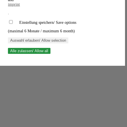
imprint
.
Einstellung speichern/ Save options
(maximal 6 Monate / maximum 6 month)
Auswahl erlauben/ Allow selection
Alle zulassen/ Allow all