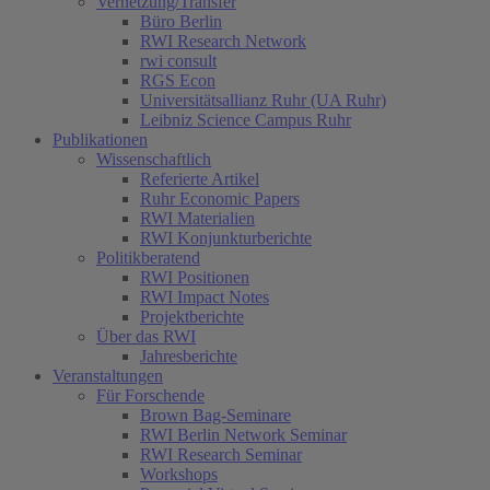
Vernetzung/Transfer
Büro Berlin
RWI Research Network
rwi consult
RGS Econ
Universitätsallianz Ruhr (UA Ruhr)
Leibniz Science Campus Ruhr
Publikationen
Wissenschaftlich
Referierte Artikel
Ruhr Economic Papers
RWI Materialien
RWI Konjunkturberichte
Politikberatend
RWI Positionen
RWI Impact Notes
Projektberichte
Über das RWI
Jahresberichte
Veranstaltungen
Für Forschende
Brown Bag-Seminare
RWI Berlin Network Seminar
RWI Research Seminar
Workshops