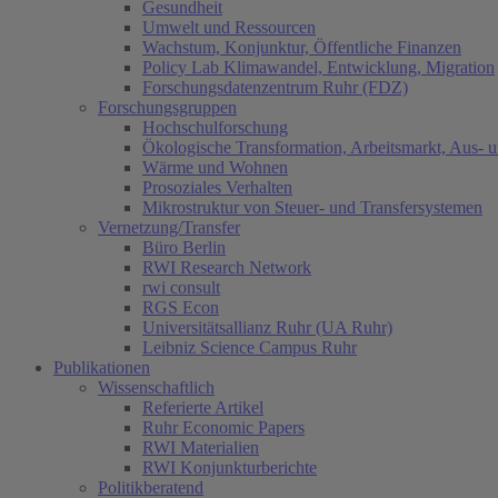
Gesundheit
Umwelt und Ressourcen
Wachstum, Konjunktur, Öffentliche Finanzen
Policy Lab Klimawandel, Entwicklung, Migration
Forschungsdatenzentrum Ruhr (FDZ)
Forschungsgruppen
Hochschulforschung
Ökologische Transformation, Arbeitsmarkt, Aus- 
Wärme und Wohnen
Prosoziales Verhalten
Mikrostruktur von Steuer- und Transfersystemen
Vernetzung/Transfer
Büro Berlin
RWI Research Network
rwi consult
RGS Econ
Universitätsallianz Ruhr (UA Ruhr)
Leibniz Science Campus Ruhr
Publikationen
Wissenschaftlich
Referierte Artikel
Ruhr Economic Papers
RWI Materialien
RWI Konjunkturberichte
Politikberatend