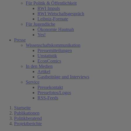
Für Politik & Öffentlichkeit
RWI Impuls
RWI Wirtschaftsgespräch
Leibniz-Formate
Für Jugendliche
Ökonomie Hautnah
Yes!
Presse
Wissenschaftskommunikation
Pressemitteilungen
Unstatistik
EconComics
In den Medien
Artikel
Gastbeiträge und Interviews
Service
Pressekontakt
Pressefotos/Logos
RSS-Feeds
Startseite
Publikationen
Politikberatend
Projektberichte