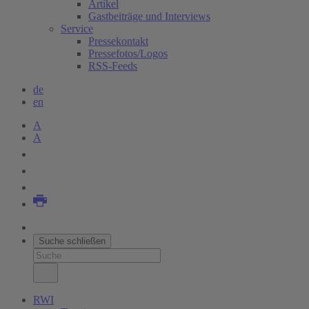
Artikel
Gastbeiträge und Interviews
Service
Pressekontakt
Pressefotos/Logos
RSS-Feeds
de
en
A
A
Suche schließen
RWI