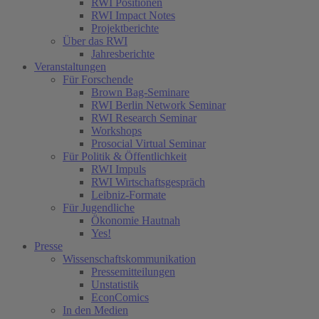
RWI Positionen
RWI Impact Notes
Projektberichte
Über das RWI
Jahresberichte
Veranstaltungen
Für Forschende
Brown Bag-Seminare
RWI Berlin Network Seminar
RWI Research Seminar
Workshops
Prosocial Virtual Seminar
Für Politik & Öffentlichkeit
RWI Impuls
RWI Wirtschaftsgespräch
Leibniz-Formate
Für Jugendliche
Ökonomie Hautnah
Yes!
Presse
Wissenschaftskommunikation
Pressemitteilungen
Unstatistik
EconComics
In den Medien