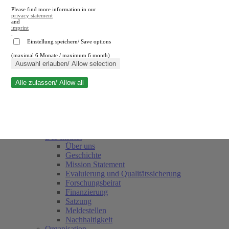
Please find more information in our
privacy statement
and
imprint
.
Einstellung speichern/ Save options
(maximal 6 Monate / maximum 6 month)
Suche schließen
Auswahl erlauben/ Allow selection
Alle zulassen/ Allow all
RWI
Termine
Team
Freunde und Förderer
Das Institut
Über uns
Geschichte
Mission Statement
Evaluierung und Qualitätssicherung
Forschungsbeirat
Finanzierung
Satzung
Meldestellen
Nachhaltigkeit
Organisation