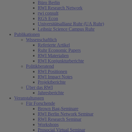
Büro Berlin
RWI Research Network
rwi consult
RGS Econ
Universitätsallianz Ruhr (UA Ruhr)
Leibniz Science Campus Ruhr
Publikationen
Wissenschaftlich
Referierte Artikel
Ruhr Economic Papers
RWI Materialien
RWI Konjunkturberichte
Politikberatend
RWI Positionen
RWI Impact Notes
Projektberichte
Über das RWI
Jahresberichte
Veranstaltungen
Für Forschende
Brown Bag-Seminare
RWI Berlin Network Seminar
RWI Research Seminar
Workshops
Prosocial Virtual Seminar