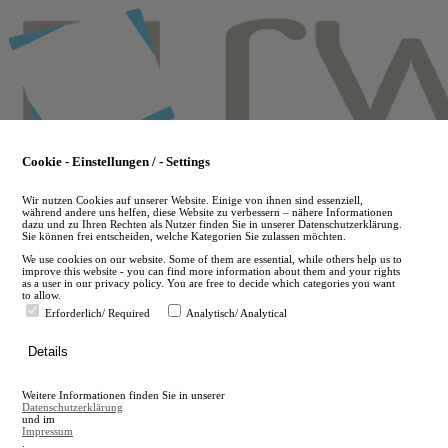
Skip
to
main
content
Cookie - Einstellungen / - Settings
Wir nutzen Cookies auf unserer Website. Einige von ihnen sind essenziell,
während andere uns helfen, diese Website zu verbessern – nähere Informationen
dazu und zu Ihren Rechten als Nutzer finden Sie in unserer Datenschutzerklärung.
Sie können frei entscheiden, welche Kategorien Sie zulassen möchten.
We use cookies on our website. Some of them are essential, while others help us to
improve this website - you can find more information about them and your rights
as a user in our privacy policy. You are free to decide which categories you want
to allow.
Erforderlich/ Required
Analytisch/ Analytical
de
Details
en
A
Weitere Informationen finden Sie in unserer
A
Datenschutzerklärung
und im
Impressum
.