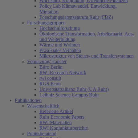
Wachstum, Konjunktur, Öffentliche Finanzen
Policy Lab Klimawandel, Entwicklung,
Migration
Forschungsdatenzentrum Ruhr (FDZ)
Forschungsgruppen
Hochschulforschung
Ökologische Transformation, Arbeitsmarkt, Aus-
und Weiterbildung
Wärme und Wohnen
Prosoziales Verhalten
Mikrostruktur von Steuer- und Transfersystemen
Vernetzung/Transfer
Büro Berlin
RWI Research Network
rwi consult
RGS Econ
Universitätsallianz Ruhr (UA Ruhr)
Leibniz Science Campus Ruhr
Publikationen
Wissenschaftlich
Referierte Artikel
Ruhr Economic Papers
RWI Materialien
RWI Konjunkturberichte
Politikberatend