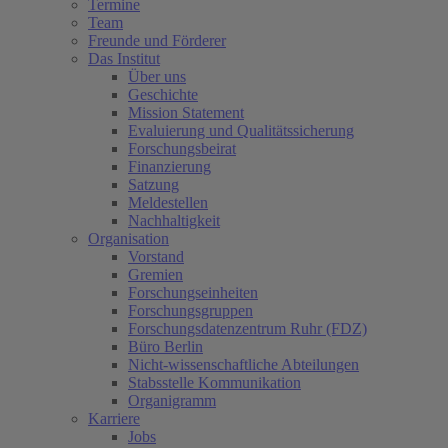
Termine
Team
Freunde und Förderer
Das Institut
Über uns
Geschichte
Mission Statement
Evaluierung und Qualitätssicherung
Forschungsbeirat
Finanzierung
Satzung
Meldestellen
Nachhaltigkeit
Organisation
Vorstand
Gremien
Forschungseinheiten
Forschungsgruppen
Forschungsdatenzentrum Ruhr (FDZ)
Büro Berlin
Nicht-wissenschaftliche Abteilungen
Stabsstelle Kommunikation
Organigramm
Karriere
Jobs