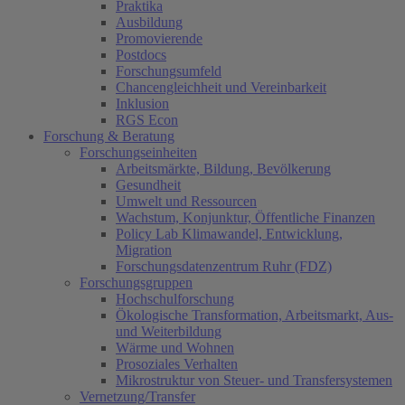
Praktika
Ausbildung
Promovierende
Postdocs
Forschungsumfeld
Chancengleichheit und Vereinbarkeit
Inklusion
RGS Econ
Forschung & Beratung
Forschungseinheiten
Arbeitsmärkte, Bildung, Bevölkerung
Gesundheit
Umwelt und Ressourcen
Wachstum, Konjunktur, Öffentliche Finanzen
Policy Lab Klimawandel, Entwicklung,
Migration
Forschungsdatenzentrum Ruhr (FDZ)
Forschungsgruppen
Hochschulforschung
Ökologische Transformation, Arbeitsmarkt, Aus-
und Weiterbildung
Wärme und Wohnen
Prosoziales Verhalten
Mikrostruktur von Steuer- und Transfersystemen
Vernetzung/Transfer