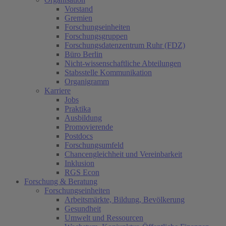
Vorstand
Gremien
Forschungseinheiten
Forschungsgruppen
Forschungsdatenzentrum Ruhr (FDZ)
Büro Berlin
Nicht-wissenschaftliche Abteilungen
Stabsstelle Kommunikation
Organigramm
Karriere
Jobs
Praktika
Ausbildung
Promovierende
Postdocs
Forschungsumfeld
Chancengleichheit und Vereinbarkeit
Inklusion
RGS Econ
Forschung & Beratung
Forschungseinheiten
Arbeitsmärkte, Bildung, Bevölkerung
Gesundheit
Umwelt und Ressourcen