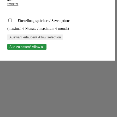
imprint
.
Einstellung speichern/ Save options
(maximal 6 Monate / maximum 6 month)
Auswahl erlauben/ Allow selection
Alle zulassen/ Allow all