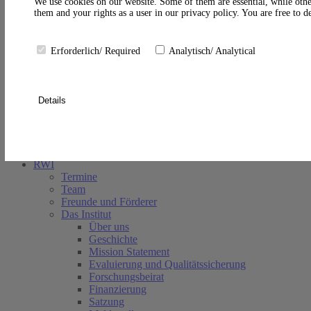
A
We use cookies on our website. Some of them are essential, while othe
them and your rights as a user in our privacy policy. You are free to 
Erforderlich/ Required
Analytisch/ Analytical
Details
Suche schließen
RWI
Termine
Team
Freunde und Förderer
Das Institut
Über uns
Geschichte
Mission Statement
Evaluierung und Qualitätssicherung
Forschungsbeirat
Finanzierung
Satzung