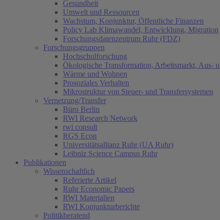
Gesundheit
Umwelt und Ressourcen
Wachstum, Konjunktur, Öffentliche Finanzen
Policy Lab Klimawandel, Entwicklung, Migration
Forschungsdatenzentrum Ruhr (FDZ)
Forschungsgruppen
Hochschulforschung
Ökologische Transformation, Arbeitsmarkt, Aus- 
Wärme und Wohnen
Prosoziales Verhalten
Mikrostruktur von Steuer- und Transfersystemen
Vernetzung/Transfer
Büro Berlin
RWI Research Network
rwi consult
RGS Econ
Universitätsallianz Ruhr (UA Ruhr)
Leibniz Science Campus Ruhr
Publikationen
Wissenschaftlich
Referierte Artikel
Ruhr Economic Papers
RWI Materialien
RWI Konjunkturberichte
Politikberatend