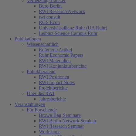
Vernetzung/Transfer
Büro Berlin
RWI Research Network
rwi consult
RGS Econ
Universitätsallianz Ruhr (UA Ruhr)
Leibniz Science Campus Ruhr
Publikationen
Wissenschaftlich
Referierte Artikel
Ruhr Economic Papers
RWI Materialien
RWI Konjunkturberichte
Politikberatend
RWI Positionen
RWI Impact Notes
Projektberichte
Über das RWI
Jahresberichte
Veranstaltungen
Für Forschende
Brown Bag-Seminare
RWI Berlin Network Seminar
RWI Research Seminar
Workshops