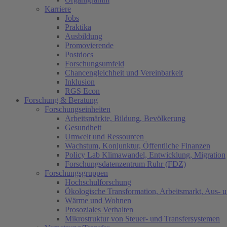
Karriere
Jobs
Praktika
Ausbildung
Promovierende
Postdocs
Forschungsumfeld
Chancengleichheit und Vereinbarkeit
Inklusion
RGS Econ
Forschung & Beratung
Forschungseinheiten
Arbeitsmärkte, Bildung, Bevölkerung
Gesundheit
Umwelt und Ressourcen
Wachstum, Konjunktur, Öffentliche Finanzen
Policy Lab Klimawandel, Entwicklung, Migration
Forschungsdatenzentrum Ruhr (FDZ)
Forschungsgruppen
Hochschulforschung
Ökologische Transformation, Arbeitsmarkt, Aus- 
Wärme und Wohnen
Prosoziales Verhalten
Mikrostruktur von Steuer- und Transfersystemen