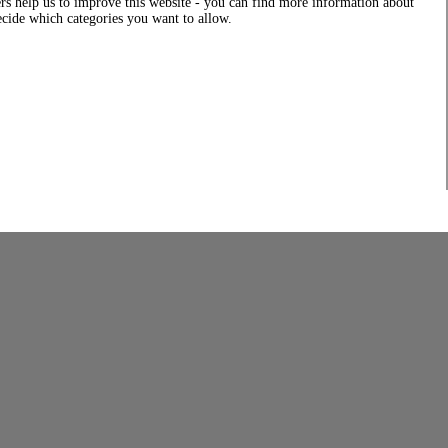
rs help us to improve this website - you can find more information about
decide which categories you want to allow.