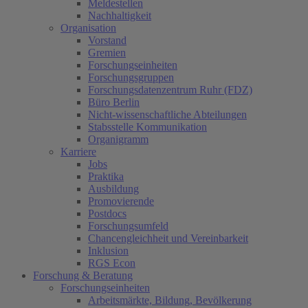
Meldestellen
Nachhaltigkeit
Organisation
Vorstand
Gremien
Forschungseinheiten
Forschungsgruppen
Forschungsdatenzentrum Ruhr (FDZ)
Büro Berlin
Nicht-wissenschaftliche Abteilungen
Stabsstelle Kommunikation
Organigramm
Karriere
Jobs
Praktika
Ausbildung
Promovierende
Postdocs
Forschungsumfeld
Chancengleichheit und Vereinbarkeit
Inklusion
RGS Econ
Forschung & Beratung
Forschungseinheiten
Arbeitsmärkte, Bildung, Bevölkerung