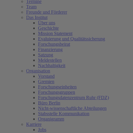
Termine
Team
Freunde und Förderer
Das Institut
Über uns
Geschichte
Mission Statement
Evaluierung und Qualitätssicherung
Forschungsbeirat
Finanzierung
Satzung
Meldestellen
Nachhaltigkeit
Organisation
Vorstand
Gremien
Forschungseinheiten
Forschungsgruppen
Forschungsdatenzentrum Ruhr (FDZ)
Büro Berlin
Nicht-wissenschaftliche Abteilungen
Stabsstelle Kommunikation
Organigramm
Karriere
Jobs