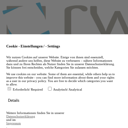
Skip
to
main
content
Cookie - Einstellungen / - Settings
Wir nutzen Cookies auf unserer Website. Einige von ihnen sind essenziell,
während andere uns helfen, diese Website zu verbessern – nähere Informationen
dazu und zu Ihren Rechten als Nutzer finden Sie in unserer Datenschutzerklärung.
Sie können frei entscheiden, welche Kategorien Sie zulassen möchten.
We use cookies on our website. Some of them are essential, while others help us to
improve this website - you can find more information about them and your rights
as a user in our privacy policy. You are free to decide which categories you want
to allow.
Erforderlich/ Required
Analytisch/ Analytical
de
Details
en
A
Weitere Informationen finden Sie in unserer
A
Datenschutzerklärung
und im
Impressum
.