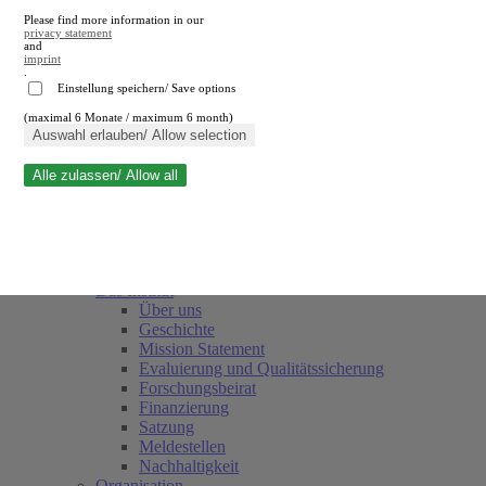
Please find more information in our
privacy statement
and
imprint
.
Einstellung speichern/ Save options
(maximal 6 Monate / maximum 6 month)
Suche schließen
Auswahl erlauben/ Allow selection
Alle zulassen/ Allow all
RWI
Termine
Team
Freunde und Förderer
Das Institut
Über uns
Geschichte
Mission Statement
Evaluierung und Qualitätssicherung
Forschungsbeirat
Finanzierung
Satzung
Meldestellen
Nachhaltigkeit
Organisation