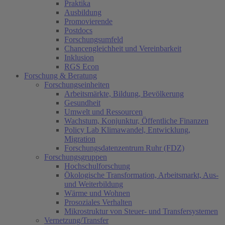
Praktika
Ausbildung
Promovierende
Postdocs
Forschungsumfeld
Chancengleichheit und Vereinbarkeit
Inklusion
RGS Econ
Forschung & Beratung
Forschungseinheiten
Arbeitsmärkte, Bildung, Bevölkerung
Gesundheit
Umwelt und Ressourcen
Wachstum, Konjunktur, Öffentliche Finanzen
Policy Lab Klimawandel, Entwicklung,
Migration
Forschungsdatenzentrum Ruhr (FDZ)
Forschungsgruppen
Hochschulforschung
Ökologische Transformation, Arbeitsmarkt, Aus-
und Weiterbildung
Wärme und Wohnen
Prosoziales Verhalten
Mikrostruktur von Steuer- und Transfersystemen
Vernetzung/Transfer