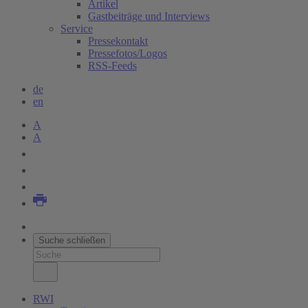
Artikel
Gastbeiträge und Interviews
Service
Pressekontakt
Pressefotos/Logos
RSS-Feeds
de
en
A
A
Suche schließen
RWI