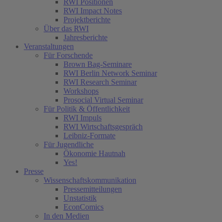
RWI Positionen
RWI Impact Notes
Projektberichte
Über das RWI
Jahresberichte
Veranstaltungen
Für Forschende
Brown Bag-Seminare
RWI Berlin Network Seminar
RWI Research Seminar
Workshops
Prosocial Virtual Seminar
Für Politik & Öffentlichkeit
RWI Impuls
RWI Wirtschaftsgespräch
Leibniz-Formate
Für Jugendliche
Ökonomie Hautnah
Yes!
Presse
Wissenschaftskommunikation
Pressemitteilungen
Unstatistik
EconComics
In den Medien