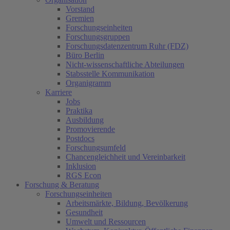
Vorstand
Gremien
Forschungseinheiten
Forschungsgruppen
Forschungsdatenzentrum Ruhr (FDZ)
Büro Berlin
Nicht-wissenschaftliche Abteilungen
Stabsstelle Kommunikation
Organigramm
Karriere
Jobs
Praktika
Ausbildung
Promovierende
Postdocs
Forschungsumfeld
Chancengleichheit und Vereinbarkeit
Inklusion
RGS Econ
Forschung & Beratung
Forschungseinheiten
Arbeitsmärkte, Bildung, Bevölkerung
Gesundheit
Umwelt und Ressourcen