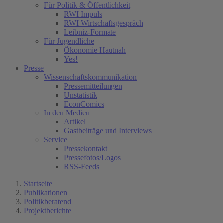
Für Politik & Öffentlichkeit
RWI Impuls
RWI Wirtschaftsgespräch
Leibniz-Formate
Für Jugendliche
Ökonomie Hautnah
Yes!
Presse
Wissenschaftskommunikation
Pressemitteilungen
Unstatistik
EconComics
In den Medien
Artikel
Gastbeiträge und Interviews
Service
Pressekontakt
Pressefotos/Logos
RSS-Feeds
Startseite
Publikationen
Politikberatend
Projektberichte