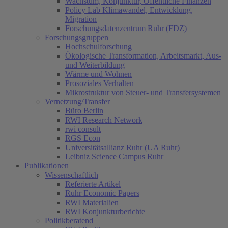
Wachstum, Konjunktur, Öffentliche Finanzen
Policy Lab Klimawandel, Entwicklung,
Migration
Forschungsdatenzentrum Ruhr (FDZ)
Forschungsgruppen
Hochschulforschung
Ökologische Transformation, Arbeitsmarkt, Aus-
und Weiterbildung
Wärme und Wohnen
Prosoziales Verhalten
Mikrostruktur von Steuer- und Transfersystemen
Vernetzung/Transfer
Büro Berlin
RWI Research Network
rwi consult
RGS Econ
Universitätsallianz Ruhr (UA Ruhr)
Leibniz Science Campus Ruhr
Publikationen
Wissenschaftlich
Referierte Artikel
Ruhr Economic Papers
RWI Materialien
RWI Konjunkturberichte
Politikberatend