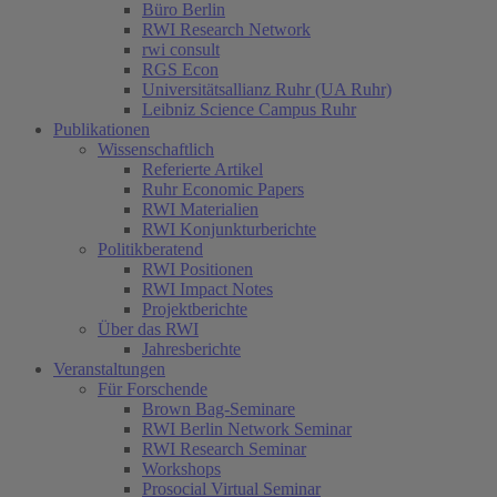
Büro Berlin
RWI Research Network
rwi consult
RGS Econ
Universitätsallianz Ruhr (UA Ruhr)
Leibniz Science Campus Ruhr
Publikationen
Wissenschaftlich
Referierte Artikel
Ruhr Economic Papers
RWI Materialien
RWI Konjunkturberichte
Politikberatend
RWI Positionen
RWI Impact Notes
Projektberichte
Über das RWI
Jahresberichte
Veranstaltungen
Für Forschende
Brown Bag-Seminare
RWI Berlin Network Seminar
RWI Research Seminar
Workshops
Prosocial Virtual Seminar