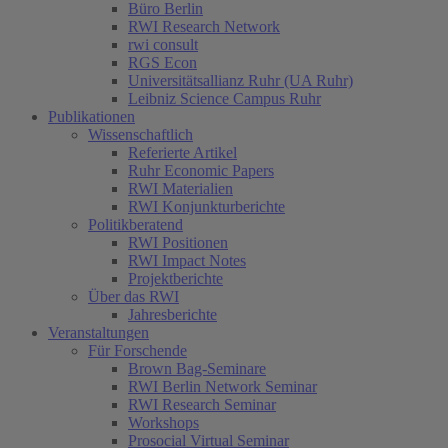
Büro Berlin
RWI Research Network
rwi consult
RGS Econ
Universitätsallianz Ruhr (UA Ruhr)
Leibniz Science Campus Ruhr
Publikationen
Wissenschaftlich
Referierte Artikel
Ruhr Economic Papers
RWI Materialien
RWI Konjunkturberichte
Politikberatend
RWI Positionen
RWI Impact Notes
Projektberichte
Über das RWI
Jahresberichte
Veranstaltungen
Für Forschende
Brown Bag-Seminare
RWI Berlin Network Seminar
RWI Research Seminar
Workshops
Prosocial Virtual Seminar