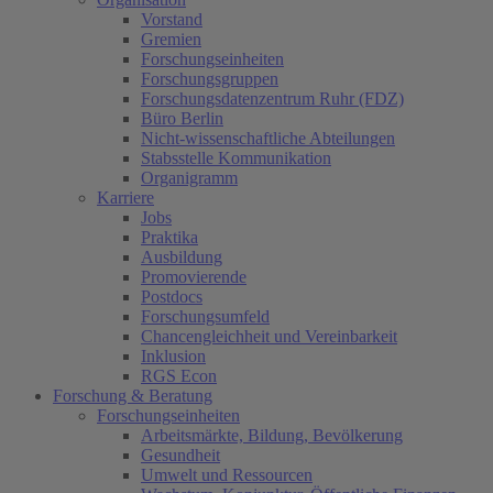
Vorstand
Gremien
Forschungseinheiten
Forschungsgruppen
Forschungsdatenzentrum Ruhr (FDZ)
Büro Berlin
Nicht-wissenschaftliche Abteilungen
Stabsstelle Kommunikation
Organigramm
Karriere
Jobs
Praktika
Ausbildung
Promovierende
Postdocs
Forschungsumfeld
Chancengleichheit und Vereinbarkeit
Inklusion
RGS Econ
Forschung & Beratung
Forschungseinheiten
Arbeitsmärkte, Bildung, Bevölkerung
Gesundheit
Umwelt und Ressourcen