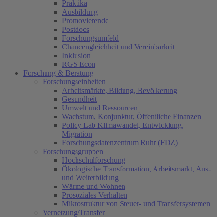
Praktika
Ausbildung
Promovierende
Postdocs
Forschungsumfeld
Chancengleichheit und Vereinbarkeit
Inklusion
RGS Econ
Forschung & Beratung
Forschungseinheiten
Arbeitsmärkte, Bildung, Bevölkerung
Gesundheit
Umwelt und Ressourcen
Wachstum, Konjunktur, Öffentliche Finanzen
Policy Lab Klimawandel, Entwicklung,
Migration
Forschungsdatenzentrum Ruhr (FDZ)
Forschungsgruppen
Hochschulforschung
Ökologische Transformation, Arbeitsmarkt, Aus-
und Weiterbildung
Wärme und Wohnen
Prosoziales Verhalten
Mikrostruktur von Steuer- und Transfersystemen
Vernetzung/Transfer