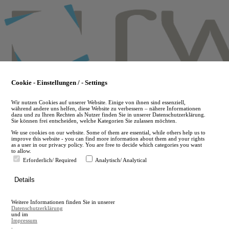
Skip
to
main
content
Cookie - Einstellungen / - Settings
Wir nutzen Cookies auf unserer Website. Einige von ihnen sind essenziell,
während andere uns helfen, diese Website zu verbessern – nähere Informationen
dazu und zu Ihren Rechten als Nutzer finden Sie in unserer Datenschutzerklärung.
Sie können frei entscheiden, welche Kategorien Sie zulassen möchten.
We use cookies on our website. Some of them are essential, while others help us to
improve this website - you can find more information about them and your rights
as a user in our privacy policy. You are free to decide which categories you want
to allow.
Erforderlich/ Required
Analytisch/ Analytical
de
Details
en
A
Weitere Informationen finden Sie in unserer
A
Datenschutzerklärung
und im
Impressum
.