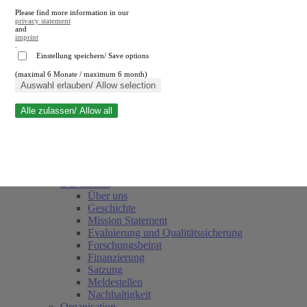
Please find more information in our
privacy statement
and
imprint
.
Einstellung speichern/ Save options
(maximal 6 Monate / maximum 6 month)
Suche schließen
Auswahl erlauben/ Allow selection
Alle zulassen/ Allow all
RWI
Termine
Team
Freunde und Förderer
Das Institut
Über uns
Geschichte
Mission Statement
Evaluierung und Qualitätssicherung
Forschungsbeirat
Finanzierung
Satzung
Meldestellen
Nachhaltigkeit
Organisation