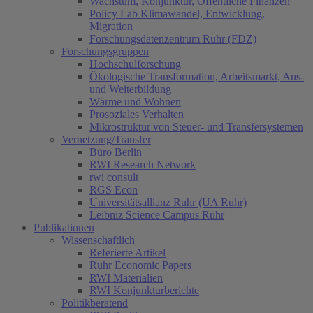
Wachstum, Konjunktur, Öffentliche Finanzen
Policy Lab Klimawandel, Entwicklung,
Migration
Forschungsdatenzentrum Ruhr (FDZ)
Forschungsgruppen
Hochschulforschung
Ökologische Transformation, Arbeitsmarkt, Aus-
und Weiterbildung
Wärme und Wohnen
Prosoziales Verhalten
Mikrostruktur von Steuer- und Transfersystemen
Vernetzung/Transfer
Büro Berlin
RWI Research Network
rwi consult
RGS Econ
Universitätsallianz Ruhr (UA Ruhr)
Leibniz Science Campus Ruhr
Publikationen
Wissenschaftlich
Referierte Artikel
Ruhr Economic Papers
RWI Materialien
RWI Konjunkturberichte
Politikberatend