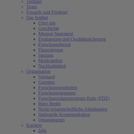
Termine
Team
Freunde und Förderer
Das Institut
Über uns
Geschichte
Mission Statement
Evaluierung und Qualitätssicherung
Forschungsbeirat
Finanzierung
Satzung
Meldestellen
Nachhaltigkeit
Organisation
Vorstand
Gremien
Forschungseinheiten
Forschungsgruppen
Forschungsdatenzentrum Ruhr (FDZ)
Büro Berlin
Nicht-wissenschaftliche Abteilungen
Stabsstelle Kommunikation
Organigramm
Karriere
Jobs