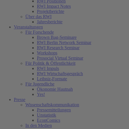
RWI Positionen
RWI Impact Notes
Projektberichte
Über das RWI
Jahresberichte
Veranstaltungen
Für Forschende
Brown Bag-Seminare
RWI Berlin Network Seminar
RWI Research Seminar
Workshops
Prosocial Virtual Seminar
Für Politik & Öffentlichkeit
RWI Impuls
RWI Wirtschaftsgespräch
Leibniz-Formate
Für Jugendliche
Ökonomie Hautnah
Yes!
Presse
Wissenschaftskommunikation
Pressemitteilungen
Unstatistik
EconComics
In den Medien