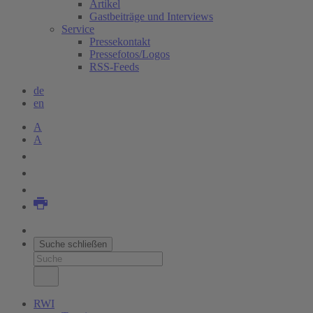
Artikel
Gastbeiträge und Interviews
Service
Pressekontakt
Pressefotos/Logos
RSS-Feeds
de
en
A
A
Suche schließen
RWI