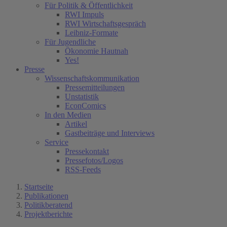
Für Politik & Öffentlichkeit
RWI Impuls
RWI Wirtschaftsgespräch
Leibniz-Formate
Für Jugendliche
Ökonomie Hautnah
Yes!
Presse
Wissenschaftskommunikation
Pressemitteilungen
Unstatistik
EconComics
In den Medien
Artikel
Gastbeiträge und Interviews
Service
Pressekontakt
Pressefotos/Logos
RSS-Feeds
Startseite
Publikationen
Politikberatend
Projektberichte