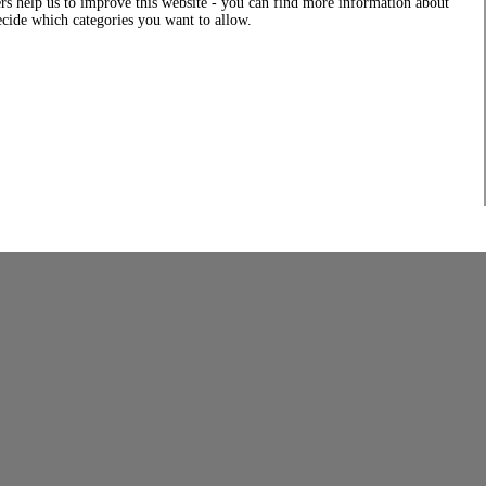
rs help us to improve this website - you can find more information about
decide which categories you want to allow.