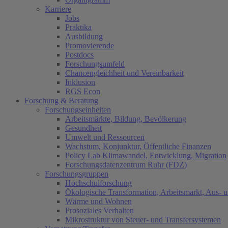
Karriere
Jobs
Praktika
Ausbildung
Promovierende
Postdocs
Forschungsumfeld
Chancengleichheit und Vereinbarkeit
Inklusion
RGS Econ
Forschung & Beratung
Forschungseinheiten
Arbeitsmärkte, Bildung, Bevölkerung
Gesundheit
Umwelt und Ressourcen
Wachstum, Konjunktur, Öffentliche Finanzen
Policy Lab Klimawandel, Entwicklung, Migration
Forschungsdatenzentrum Ruhr (FDZ)
Forschungsgruppen
Hochschulforschung
Ökologische Transformation, Arbeitsmarkt, Aus- 
Wärme und Wohnen
Prosoziales Verhalten
Mikrostruktur von Steuer- und Transfersystemen