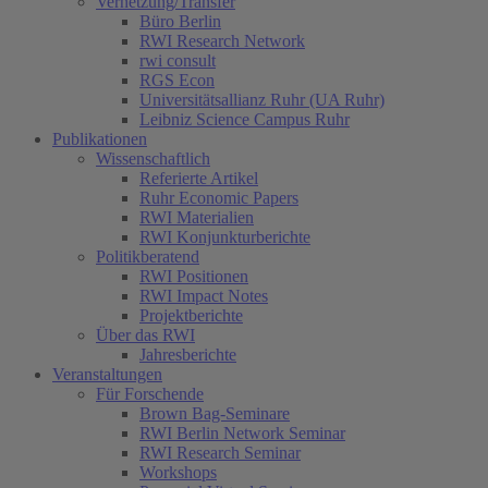
Vernetzung/Transfer
Büro Berlin
RWI Research Network
rwi consult
RGS Econ
Universitätsallianz Ruhr (UA Ruhr)
Leibniz Science Campus Ruhr
Publikationen
Wissenschaftlich
Referierte Artikel
Ruhr Economic Papers
RWI Materialien
RWI Konjunkturberichte
Politikberatend
RWI Positionen
RWI Impact Notes
Projektberichte
Über das RWI
Jahresberichte
Veranstaltungen
Für Forschende
Brown Bag-Seminare
RWI Berlin Network Seminar
RWI Research Seminar
Workshops