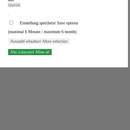
imprint
.
Einstellung speichern/ Save options
(maximal 6 Monate / maximum 6 month)
Auswahl erlauben/ Allow selection
Alle zulassen/ Allow all