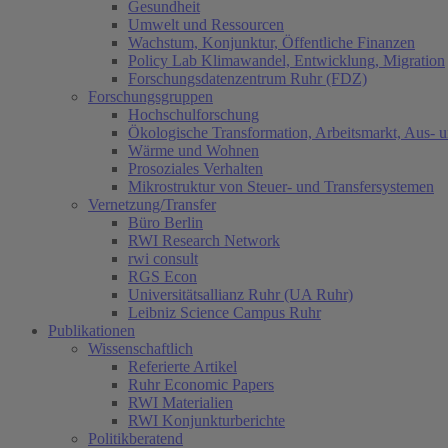
Gesundheit
Umwelt und Ressourcen
Wachstum, Konjunktur, Öffentliche Finanzen
Policy Lab Klimawandel, Entwicklung, Migration
Forschungsdatenzentrum Ruhr (FDZ)
Forschungsgruppen
Hochschulforschung
Ökologische Transformation, Arbeitsmarkt, Aus- 
Wärme und Wohnen
Prosoziales Verhalten
Mikrostruktur von Steuer- und Transfersystemen
Vernetzung/Transfer
Büro Berlin
RWI Research Network
rwi consult
RGS Econ
Universitätsallianz Ruhr (UA Ruhr)
Leibniz Science Campus Ruhr
Publikationen
Wissenschaftlich
Referierte Artikel
Ruhr Economic Papers
RWI Materialien
RWI Konjunkturberichte
Politikberatend