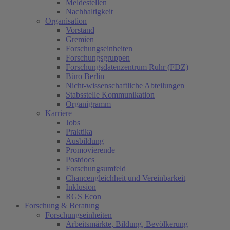
Meldestellen
Nachhaltigkeit
Organisation
Vorstand
Gremien
Forschungseinheiten
Forschungsgruppen
Forschungsdatenzentrum Ruhr (FDZ)
Büro Berlin
Nicht-wissenschaftliche Abteilungen
Stabsstelle Kommunikation
Organigramm
Karriere
Jobs
Praktika
Ausbildung
Promovierende
Postdocs
Forschungsumfeld
Chancengleichheit und Vereinbarkeit
Inklusion
RGS Econ
Forschung & Beratung
Forschungseinheiten
Arbeitsmärkte, Bildung, Bevölkerung