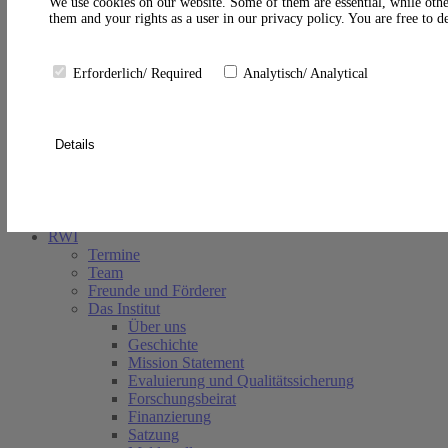
A
We use cookies on our website. Some of them are essential, while othe
them and your rights as a user in our privacy policy. You are free to 
Erforderlich/ Required
Analytisch/ Analytical
Details
Suche schließen
RWI
Termine
Team
Freunde und Förderer
Das Institut
Über uns
Geschichte
Mission Statement
Evaluierung und Qualitätssicherung
Forschungsbeirat
Finanzierung
Satzung